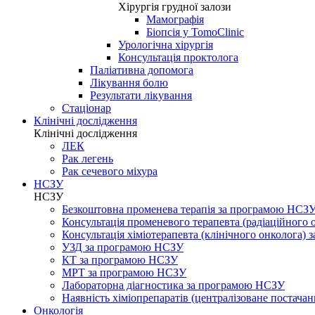
Хірургія грудної залози
Мамографія
Біопсія у TomoClinic
Урологічна хірургія
Консультація проктолога
Паліативна допомога
Лікування болю
Результати лікування
Стаціонар
Клінічні дослідження
Клінічні дослідження
ЛЕК
Рак легень
Рак сечевого міхура
НСЗУ
НСЗУ
Безкоштовна променева терапія за програмою НСЗ
Консультація променевого терапевта (радіаційного
Консультація хіміотерапевта (клінічного онколога)
УЗД за програмою НСЗУ
КТ за програмою НСЗУ
МРТ за програмою НСЗУ
Лабораторна діагностика за програмою НСЗУ
Наявність хіміопрепаратів (централізоване постачан
Онкологія