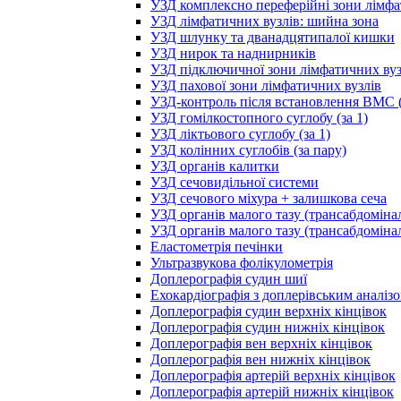
УЗД комплексно переферійні зони лімфа
УЗД лімфатичних вузлів: шийна зона
УЗД шлунку та дванадцятипалої кишки
УЗД нирок та наднирників
УЗД підключичної зони лімфатичних вуз
УЗД пахової зони лімфатичних вузлів
УЗД-контроль після встановлення ВМС (
УЗД гомілкостопного суглобу (за 1)
УЗД ліктьового суглобу (за 1)
УЗД колінних суглобів (за пару)
УЗД органів калитки
УЗД сечовидільної системи
УЗД сечового міхура + залишкова сеча
УЗД органів малого тазу (трансабдоміна
УЗД органів малого тазу (трансабдоміна
Еластометрія печінки
Ультразвукова фолікулометрія
Доплерографія судин шиї
Ехокардіографія з доплерівським аналіз
Доплерографія судин верхніх кінцівок
Доплерографія судин нижніх кінцівок
Доплерографія вен верхніх кінцівок
Доплерографія вен нижніх кінцівок
Доплерографія артерій верхніх кінцівок
Доплерографія артерій нижніх кінцівок