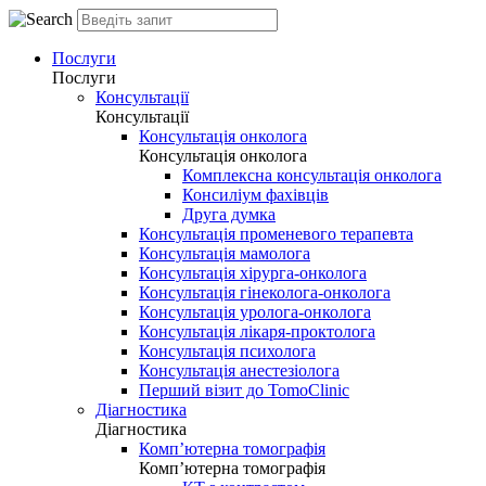
Послуги
Послуги
Консультації
Консультації
Консультація онколога
Консультація онколога
Комплексна консультація онколога
Консиліум фахівців
Друга думка
Консультація променевого терапевта
Консультація мамолога
Консультація хірурга-онколога
Консультація гінеколога-онколога
Консультація уролога-онколога
Консультація лікаря-проктолога
Консультація психолога
Консультація анестезіолога
Перший візит до TomoClinic
Діагностика
Діагностика
Комп’ютерна томографія
Комп’ютерна томографія