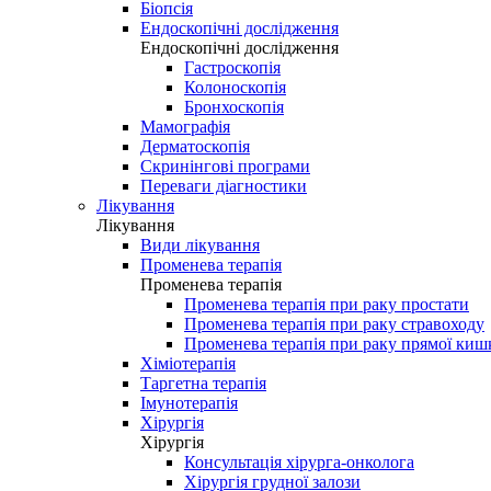
Біопсія
Ендоскопічні дослідження
Ендоскопічні дослідження
Гастроскопія
Колоноскопія
Бронхоскопія
Мамографія
Дерматоскопія
Скринінгові програми
Переваги діагностики
Лікування
Лікування
Види лікування
Променева терапія
Променева терапія
Променева терапія при раку простати
Променева терапія при раку стравоходу
Променева терапія при раку прямої киш
Хіміотерапія
Таргетна терапія
Імунотерапія
Хірургія
Хірургія
Консультація хірурга-онколога
Хірургія грудної залози