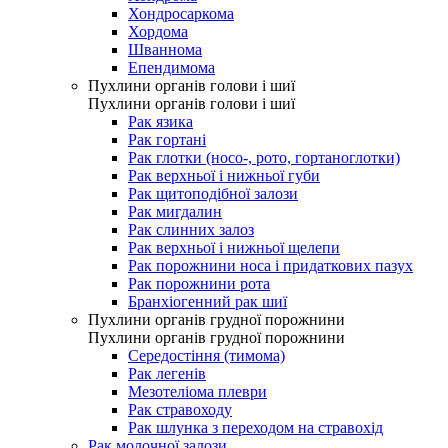
Хондросаркома
Хордома
Шваннома
Епендимома
Пухлини органів голови і шиї
Пухлини органів голови і шиї
Рак язика
Рак гортані
Рак глотки (носо-, рото, гортаноглотки)
Рак верхньої і нижньої губи
Рак щитоподібної залози
Рак мигдалин
Рак слинних залоз
Рак верхньої і нижньої щелепи
Рак порожнини носа і придаткових пазух
Рак порожнини рота
Бранхіогенний рак шиї
Пухлини органів грудної порожнини
Пухлини органів грудної порожнини
Середостіння (тимома)
Рак легенів
Мезотеліома плеври
Рак стравоходу
Рак шлунка з переходом на стравохід
Рак молочної залози