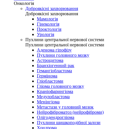
Онкологія
Доброякісні захворювання
Доброякісні захворювання
Мамологія
Гінекологія
Проктологія
Урологія
Пухлини центральної нервової системи
Пухлини центральної нервової системи
Аденома гіпофізу
Пухлини головного мозку
Астроцитома
Бранхіогенний рак
Гемангіобластома
Гермінома
Гліобластоми
Гліома головного мозку
Краніофарингіома
Медулобластома
Менінгіома
Метастази у головний мозок
Нейрофіброматоз (нейрофіброми)
Олігодендрогліома
Пухлини шишкоподібної залози
Хондрома