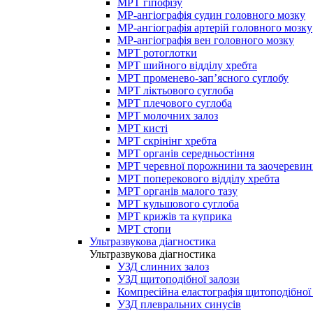
МРТ гіпофізу
МР-ангіографія судин головного мозку
МР-ангіографія артерій головного мозку
МР-ангіографія вен головного мозку
МРТ ротоглотки
МРТ шийного відділу хребта
МРТ променево-зап’ясного суглобу
МРТ ліктьового суглоба
МРТ плечового суглоба
МРТ молочних залоз
МРТ кисті
МРТ скрінінг хребта
МРТ органів середньостіння
МРТ черевної порожнини та заочеревин
МРТ поперекового відділу хребта
МРТ органів малого тазу
МРТ кульшового суглоба
МРТ крижів та куприка
МРТ стопи
Ультразвукова діагностика
Ультразвукова діагностика
УЗД слинних залоз
УЗД щитоподібної залози
Компресійна еластографія щитоподібної
УЗД плевральних синусів