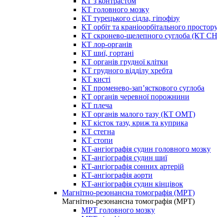
КТ з контрастом
КТ головного мозку
КТ турецького сідла, гіпофізу
КТ орбіт та краніоорбітального простор
КТ скронево-щелепного суглоба (КТ 
КТ лор-органів
КТ шиї, гортані
КТ органів грудної клітки
КТ грудного відділу хребта
КТ кисті
КТ променево-зап’ясткового суглоба
КТ органів черевної порожнини
КТ плеча
КТ органів малого тазу (КТ ОМТ)
КТ кісток тазу, криж та куприка
КТ стегна
КТ стопи
КТ-ангіографія судин головного мозку
КТ-ангіографія судин шиї
КТ-ангіографія сонних артерій
КТ-ангіографія аорти
КТ-ангіографія судин кінцівок
Магнітно-резонансна томографія (МРТ)
Магнітно-резонансна томографія (МРТ)
МРТ головного мозку