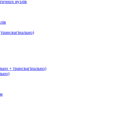
тичних вузлів
лів
трансвагінально)
льно + трансвагінально)
льно)
ом