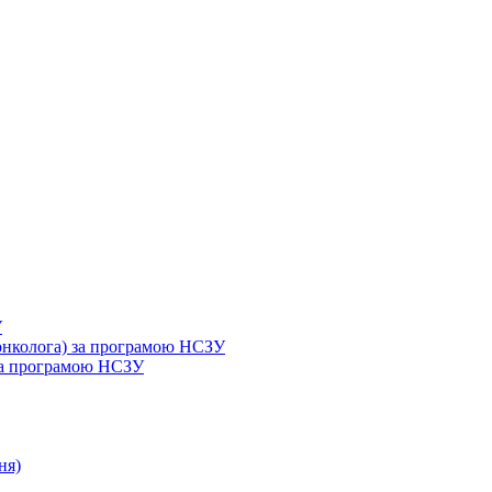
У
 онколога) за програмою НСЗУ
 за програмою НСЗУ
ня)