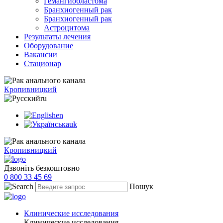
Гемангиобластома
Бранхиогенный рак
Бранхиогенный рак
Астроцитома
Результаты лечения
Оборудование
Вакансии
Стационар
Кропивницкий
ru
en
uk
Кропивницкий
Дзвоніть безкоштовно
0 800 33 45 69
Пошук
Клинические исследования
Клинические исследования