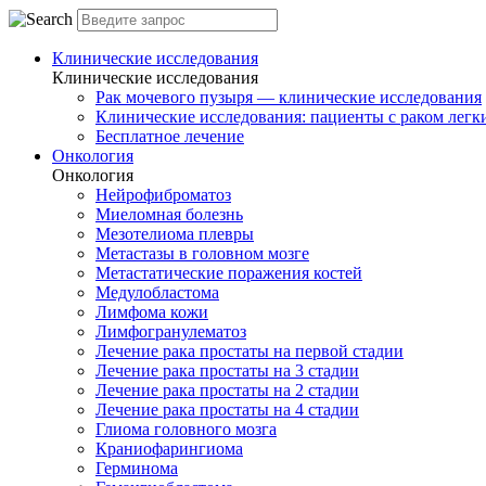
Клинические исследования
Клинические исследования
Рак мочевого пузыря — клинические исследования
Клинические исследования: пациенты с раком легки
Бесплатное лечение
Онкология
Онкология
Нейрофиброматоз
Миеломная болезнь
Мезотелиома плевры
Метастазы в головном мозге
Метастатические поражения костей
Медулобластома
Лимфома кожи
Лимфогранулематоз
Лечение рака простаты на первой стадии
Лечение рака простаты на 3 стадии
Лечение рака простаты на 2 стадии
Лечение рака простаты на 4 стадии
Глиома головного мозга
Краниофарингиома
Герминома