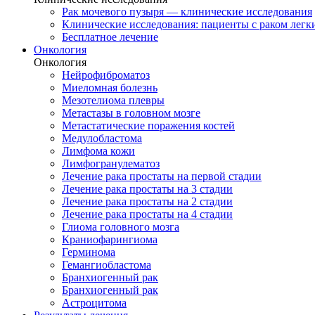
Рак мочевого пузыря — клинические исследования
Клинические исследования: пациенты с раком легки
Бесплатное лечение
Онкология
Онкология
Нейрофиброматоз
Миеломная болезнь
Мезотелиома плевры
Метастазы в головном мозге
Метастатические поражения костей
Медулобластома
Лимфома кожи
Лимфогранулематоз
Лечение рака простаты на первой стадии
Лечение рака простаты на 3 стадии
Лечение рака простаты на 2 стадии
Лечение рака простаты на 4 стадии
Глиома головного мозга
Краниофарингиома
Герминома
Гемангиобластома
Бранхиогенный рак
Бранхиогенный рак
Астроцитома