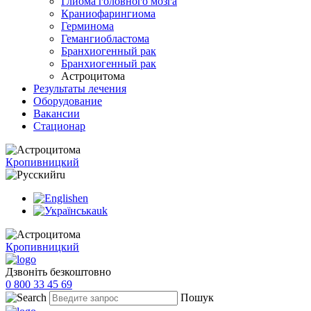
Глиома головного мозга
Краниофарингиома
Герминома
Гемангиобластома
Бранхиогенный рак
Бранхиогенный рак
Астроцитома
Результаты лечения
Оборудование
Вакансии
Стационар
Кропивницкий
ru
en
uk
Кропивницкий
Дзвоніть безкоштовно
0 800 33 45 69
Пошук