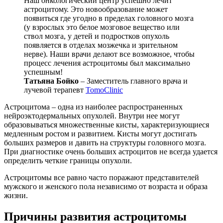
Наш онкологический центр успешно лечит
астроцитому. Это новообразование может
появиться где угодно в пределах головного мозга
(у взрослых это белое мозговое вещество или
ствол мозга, у детей и подростков опухоль
появляется в отделах мозжечка и зрительном
нерве). Наши врачи делают все возможное, чтобы
процесс лечения астроцитомы был максимально
успешным!
Татьяна Бойко
– Заместитель главного врача и
лучевой терапевт
TomoClinic
Астроцитома – одна из наиболее распространенных
нейроэктодермальных опухолей. Внутри нее могут
образовываться множественные кисты, характеризующиеся
медленным ростом и развитием. Кисты могут достигать
больших размеров и давить на структуры головного мозга.
При диагностике очень больших астроцитов не всегда удается
определить четкие границы опухоли.
Астроцитомы все равно часто поражают представителей
мужского и женского пола независимо от возраста и образа
жизни.
Причины развития астроцитомы