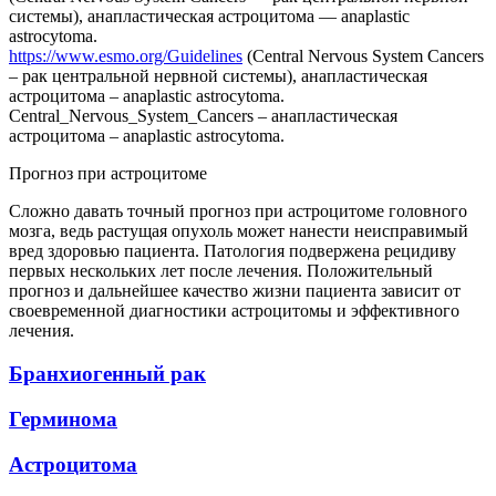
системы), анапластическая астроцитома — anaplastic
astrocytoma.
https://www.esmo.org/Guidelines
(Central Nervous System Cancers
– рак центральной нервной системы), анапластическая
астроцитома – anaplastic astrocytoma.
Central_Nervous_System_Cancers – анапластическая
астроцитома – anaplastic astrocytoma.
Прогноз при астроцитоме
Сложно давать точный прогноз при астроцитоме головного
мозга, ведь растущая опухоль может нанести неисправимый
вред здоровью пациента. Патология подвержена рецидиву
первых нескольких лет после лечения. Положительный
прогноз и дальнейшее качество жизни пациента зависит от
своевременной диагностики астроцитомы и эффективного
лечения.
Бранхиогенный рак
Герминома
Астроцитома