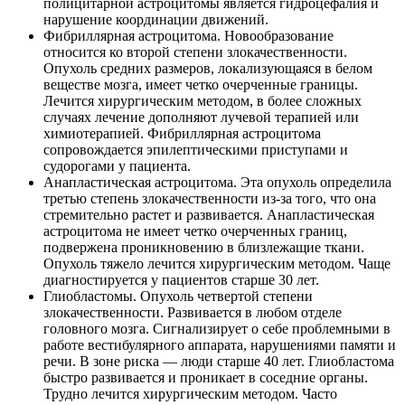
полицитарной астроцитомы является гидроцефалия и
нарушение координации движений.
Фибриллярная астроцитома. Новообразование
относится ко второй степени злокачественности.
Опухоль средних размеров, локализующаяся в белом
веществе мозга, имеет четко очерченные границы.
Лечится хирургическим методом, в более сложных
случаях лечение дополняют лучевой терапией или
химиотерапией. Фибриллярная астроцитома
сопровождается эпилептическими приступами и
судорогами у пациента.
Анапластическая астроцитома. Эта опухоль определила
третью степень злокачественности из-за того, что она
стремительно растет и развивается. Анапластическая
астроцитома не имеет четко очерченных границ,
подвержена проникновению в близлежащие ткани.
Опухоль тяжело лечится хирургическим методом. Чаще
диагностируется у пациентов старше 30 лет.
Глиобластомы. Опухоль четвертой степени
злокачественности. Развивается в любом отделе
головного мозга. Сигнализирует о себе проблемными в
работе вестибулярного аппарата, нарушениями памяти и
речи. В зоне риска — люди старше 40 лет. Глиобластома
быстро развивается и проникает в соседние органы.
Трудно лечится хирургическим методом. Часто