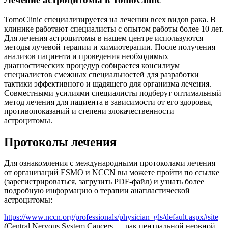
TomoClinic специализируется на лечении всех видов рака. В
клинике работают специалисты с опытом работы более 10 лет.
Для лечения астроцитомы в нашем центре используются
методы лучевой терапии и химиотерапии. После получения
анализов пациента и проведения необходимых
диагностических процедур собирается консилиум
специалистов смежных специальностей для разработки
тактики эффективного и щадящего для организма лечения.
Совместными усилиями специалисты подберут оптимальный
метод лечения для пациента в зависимости от его здоровья,
противопоказаний и степени злокачественности
астроцитомы.
Протоколы лечения
Для ознакомления с международными протоколами лечения
от организаций ESMO и NCCN вы можете пройти по ссылке
(зарегистрироваться, загрузить PDF-файл) и узнать более
подробную информацию о терапии анапластической
астроцитомы:
https://www.nccn.org/professionals/physician_gls/default.aspx#site
(Central Nervous System Cancers — рак центральной нервной