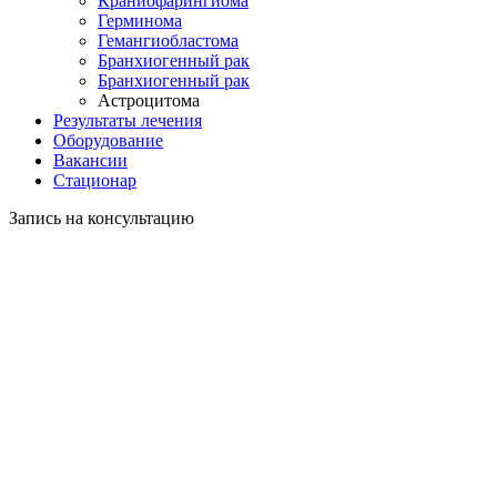
Краниофарингиома
Герминома
Гемангиобластома
Бранхиогенный рак
Бранхиогенный рак
Астроцитома
Результаты лечения
Оборудование
Вакансии
Стационар
Запись на консультацию