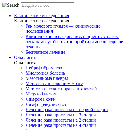
Клинические исследования
Клинические исследования
Рак мочевого пузыря — клинические
исследования
Клинические исследования: пациенты с раком
легких могут бесплатно пройти самое передовое
лечение
Бесплатное лечение
Онкология
Онкология
Нейрофиброматоз
Миеломная болезнь
Мезотелиома плевры
Метастазы в головном мозге
Метастатические поражения костей
Медулобластома
Лимфома кожи
Лимфогранулематоз
Лечение рака простаты на первой стадии
Лечение рака простаты на 3 стадии
Лечение рака простаты на 2 стадии
Лечение рака простаты на 4 стадии