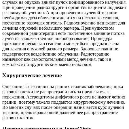
случаях на опухоль влияет пучок ионизированного излучения.
При проведении радиохирургии организм пациента подлежит
разовому облучению. А при проведении лучевой терапии
необходимая доза облучения делится на несколько сеансов,
постепенно разрушая опухоль. Радиохирургию назначают для
лечения опухолей небольшого размера. Преимуществом
современной радиотерапии есть постепенное влияние потока
лучей на злокачественное новообразование. Процедура
проходит в несколько сеансов и может быть предназначена
для лечения опухолей разного размера. Здоровые ткани не
подвергаются воздействию облучения. Радиотерапию
назначают как самостоятельный метод лечения, так и в
комплексе с хирургическим вмешательством.
Хирургическое лечение
Операции эффективны на ранних стадиях заболевания, пока
раковые клетки не распространились за пределы очага
поражения. Астроцитомы диффузного роста не имеют четких
границ, поэтому тяжело поддаются хирургическому лечению.
Во многих случаях после операции назначается курс лучевой
терапии, предотвращающий дальнейшее распространение
раковых клеток.
Лечение астроцитомы в TomoClinic