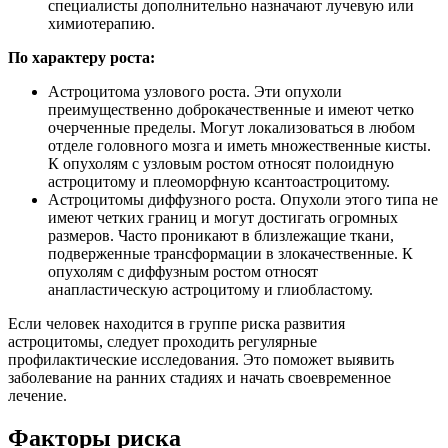
специалисты дополнительно назначают лучевую или
химиотерапию.
По характеру роста:
Астроцитома узлового роста. Эти опухоли
преимущественно доброкачественные и имеют четко
очерченные пределы. Могут локализоваться в любом
отделе головного мозга и иметь множественные кисты.
К опухолям с узловым ростом относят полоидную
астроцитому и плеоморфную ксантоастроцитому.
Астроцитомы диффузного роста. Опухоли этого типа не
имеют четких границ и могут достигать огромных
размеров. Часто проникают в близлежащие ткани,
подверженные трансформации в злокачественные. К
опухолям с диффузным ростом относят
анапластическую астроцитому и глиобластому.
Если человек находится в группе риска развития
астроцитомы, следует проходить регулярные
профилактические исследования. Это поможет выявить
заболевание на ранних стадиях и начать своевременное
лечение.
Факторы риска