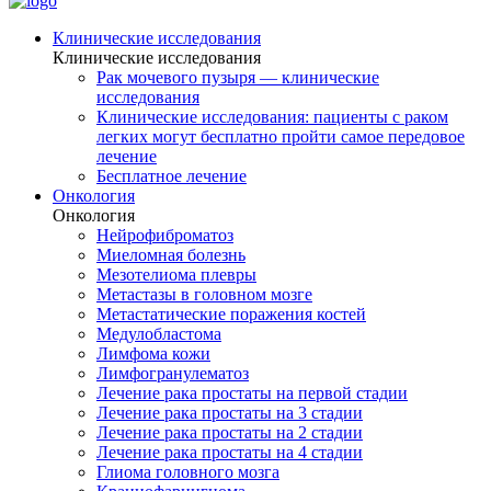
Клинические исследования
Клинические исследования
Рак мочевого пузыря — клинические
исследования
Клинические исследования: пациенты с раком
легких могут бесплатно пройти самое передовое
лечение
Бесплатное лечение
Онкология
Онкология
Нейрофиброматоз
Миеломная болезнь
Мезотелиома плевры
Метастазы в головном мозге
Метастатические поражения костей
Медулобластома
Лимфома кожи
Лимфогранулематоз
Лечение рака простаты на первой стадии
Лечение рака простаты на 3 стадии
Лечение рака простаты на 2 стадии
Лечение рака простаты на 4 стадии
Глиома головного мозга