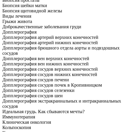
Биопсия простаты
Биопсия шейки матки
Биопсия щитовидной железы
Виды лечения
Грыжи живота
Доброкачественные заболевания груди
Допплерография
Допплерография артерий верхних конечностей
Допплерография артерий нижних конечностей
Допплерография брюшного отдела аорты и подвздошных
сосудов
Допплерография вен верхних конечностей
Допплерография вен нижних конечностей
Допплерография сосудов верхних конечностей
Допплерография сосудов нижних конечностей
Допплерография сосудов печени
Допплерография сосудов почек в Кропивницком
Допплерография сосудов селезенки
Допплерография сосудов шеи
Допплерография экстракраниальных и интракраниальных
сосудов
Идеальная грудь. Как сбываются мечты?
Иммунотерапия
Клиническая онкология
Кольпоскопия