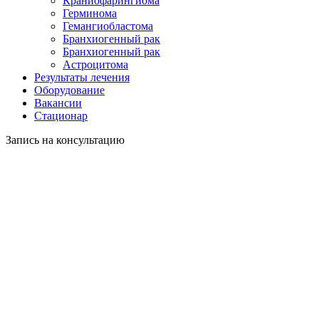
Краниофарингиома
Герминома
Гемангиобластома
Бранхиогенный рак
Бранхиогенный рак
Астроцитома
Результаты лечения
Оборудование
Вакансии
Стационар
Запись на консультацию