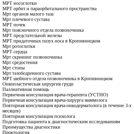
МРТ носоглотки
МРТ орбит и параорбитального пространства
Мрт органов малого таза
Мрт плечевого сустава
МРТ почек
Мрт поясничного отдела позвоночника
МРТ предстательной железы
МРТ придаточных пазух носа в Кропивницком
Мрт ротоглотки
МРТ сердца
Мрт скрининг позвоночника
Мрт средостения
Мрт стопы
Мрт тазобедренного сустава
МРТ шейного отдела позвоночника в Кропивницком
Онкопластическая хирургия груди
Паллиативная помощь
Первичная консультация врача-терапевта (УСТНО)
Первичная консультация врача-хирурга маммолога
Повторная консультация врача-онкодерматолога (в течение 3-х
месяцев)
Повторная консультация психолога
Подготовка пациента к диагностическим исследованиям
Преимущества диагностики
Проктология