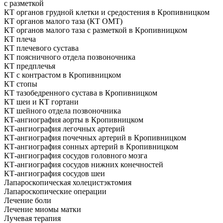
с разметкой
КТ органов грудной клетки и средостения в Кропивницком
КТ органов малого таза (КТ ОМТ)
КТ органов малого таза с разметкой в Кропивницком
КТ плеча
КТ плечевого сустава
КТ поясничного отдела позвоночника
КТ предплечья
КТ с контрастом в Кропивницком
КТ стопы
КТ тазобедренного сустава в Кропивницком
КТ шеи и КТ гортани
КТ шейного отдела позвоночника
КТ-ангиография аорты в Кропивницком
КТ-ангиография легочных артерий
КТ-ангиография почечных артерий в Кропивницком
КТ-ангиография сонных артерий в Кропивницком
КТ-ангиография сосудов головного мозга
КТ-ангиография сосудов нижних конечностей
КТ-ангиография сосудов шеи
Лапароскопическая холецистэктомия
Лапароскопические операции
Лечение боли
Лечение миомы матки
Лучевая терапия