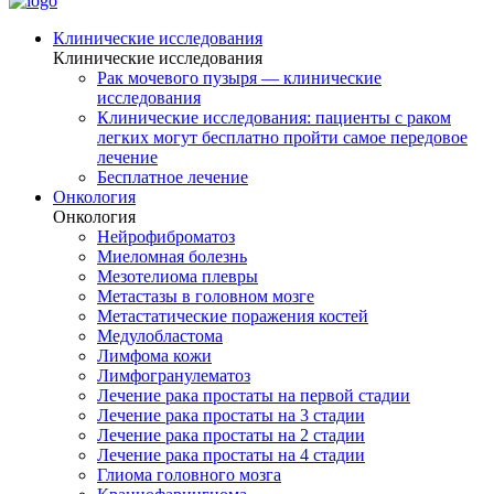
Клинические исследования
Клинические исследования
Рак мочевого пузыря — клинические
исследования
Клинические исследования: пациенты с раком
легких могут бесплатно пройти самое передовое
лечение
Бесплатное лечение
Онкология
Онкология
Нейрофиброматоз
Миеломная болезнь
Мезотелиома плевры
Метастазы в головном мозге
Метастатические поражения костей
Медулобластома
Лимфома кожи
Лимфогранулематоз
Лечение рака простаты на первой стадии
Лечение рака простаты на 3 стадии
Лечение рака простаты на 2 стадии
Лечение рака простаты на 4 стадии
Глиома головного мозга