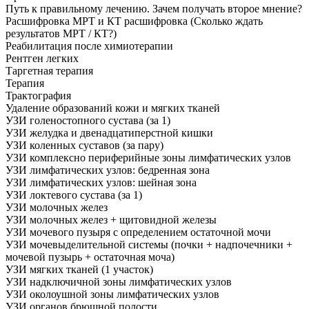
Путь к правильному лечению. Зачем получать второе мнение?
Расшифровка МРТ и КТ расшифровка (Сколько ждать
результатов МРТ / КТ?)
Реабилитация после химиотерапии
Рентген легких
Таргетная терапия
Терапия
Трактография
Удаление образований кожи и мягких тканей
УЗИ голеностопного сустава (за 1)
УЗИ желудка и двенадцатиперстной кишки
УЗИ коленных суставов (за пару)
УЗИ комплексно периферийные зоны лимфатических узлов
УЗИ лимфатических узлов: бедренная зона
УЗИ лимфатических узлов: шейная зона
УЗИ локтевого сустава (за 1)
УЗИ молочных желез
УЗИ молочных желез + щитовидной железы
УЗИ мочевого пузыря с определением остаточной мочи
УЗИ мочевыделительной системы (почки + надпочечники +
мочевой пузырь + остаточная моча)
УЗИ мягких тканей (1 участок)
УЗИ надключичной зоны лимфатических узлов
УЗИ околоушной зоны лимфатических узлов
УЗИ органов брюшной полости