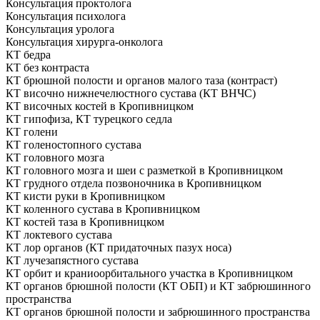
Консультация проктолога
Консультация психолога
Консультация уролога
Консультация хирурга-онколога
КТ бедра
КТ без контраста
КТ брюшной полости и органов малого таза (контраст)
КТ височно нижнечелюстного сустава (КТ ВНЧС)
КТ височных костей в Кропивницком
КТ гипофиза, КТ турецкого седла
КТ голени
КТ голеностопного сустава
КТ головного мозга
КТ головного мозга и шеи с разметкой в Кропивницком
КТ грудного отдела позвоночника в Кропивницком
КТ кисти руки в Кропивницком
КТ коленного сустава в Кропивницком
КТ костей таза в Кропивницком
КТ локтевого сустава
КТ лор органов (КТ придаточных пазух носа)
КТ лучезапястного сустава
КТ орбит и краниоорбитального участка в Кропивницком
КТ органов брюшной полости (КТ ОБП) и КТ забрюшинного
пространства
КТ органов брюшной полости и забрюшинного пространства