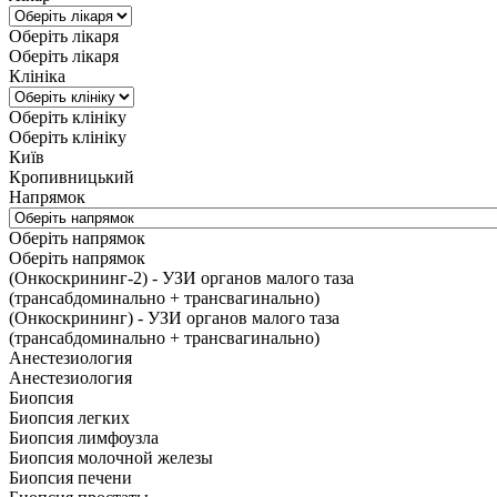
Оберіть лікаря
Оберіть лікаря
Клініка
Оберіть клініку
Оберіть клініку
Київ
Кропивницький
Напрямок
Оберіть напрямок
Оберіть напрямок
(Онкоскрининг-2) - УЗИ органов малого таза
(трансабдоминально + трансвагинально)
(Онкоскрининг) - УЗИ органов малого таза
(трансабдоминально + трансвагинально)
Анестезиология
Анестезиология
Биопсия
Биопсия легких
Биопсия лимфоузла
Биопсия молочной железы
Биопсия печени