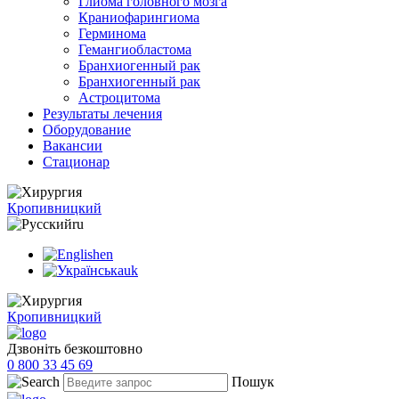
Глиома головного мозга
Краниофарингиома
Герминома
Гемангиобластома
Бранхиогенный рак
Бранхиогенный рак
Астроцитома
Результаты лечения
Оборудование
Вакансии
Стационар
Кропивницкий
ru
en
uk
Кропивницкий
Дзвоніть безкоштовно
0 800 33 45 69
Пошук