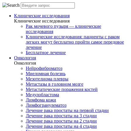
Клинические исследования
Клинические исследования
Рак мочевого пузыря — клинические
исследования
Клинические исследования: пациенты с раком
легких могут бесплатно пройти самое передовое
лечение
Бесплатное лечение
Онкология
Онкология
Нейрофиброматоз
Миеломная болезнь
Мезотелиома плевры
Метастазы в головном мозге
Метастатические поражения костей
Медулобластома
Лимфома кожи
Лимфогранулематоз
Лечение рака простаты на первой стадии
Лечение рака простаты на 3 стадии
Лечение рака простаты на 2 стадии
Лечение рака простаты на 4 стадии