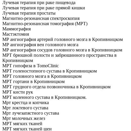
Лучевая терапия при раке пищевода
Лучевая терапия при раке прямой кишки
Лучевая терапия простаты
Магнитно-резонансная спектроскопия
Магнитно-резонансная томография (МРТ)
Маммография
Мастэктомия
МР ангиография артерий головного мозга в Кропивницком
МР ангиография вен головного мозга
МР ангиография сосудов головного мозга в Кропивницком
МРТ брюшной полости и забрюшинного пространства в
Кропивницком
МРТ гипофиза в TomoClinic
МРТ голеностопного сустава в Кропивницком
МРТ головного мозга в Кропивницком
МРТ гортани в Кропивницком
МРТ грудного отдела позвоночника в Кропивницком
МРТ кисти рук
МРТ коленного сустава в Кропивницком.
Мрт крестца и копчика
Мрт локтевого сустава
Мрт лучезапястного сустава
Мрт молочных желез
МРТ мягких тканей
МРТ мягких тканей шеи