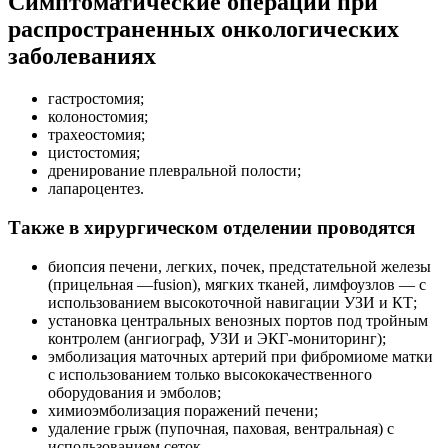
Симптоматические операции при
распространенных онкологических
заболеваниях
гастростомия;
колоностомия;
трахеостомия;
цистостомия;
дренирование плевральной полости;
лапароцентез.
Также в хирургическом отделении проводятся
биопсия печени, легких, почек, предстательной железы
(прицельная —fusion), мягких тканей, лимфоузлов — с
использованием высокоточной навигации УЗИ и КТ;
установка центральных венозных портов под тройным
контролем (ангиограф, УЗИ и ЭКГ-мониторинг);
эмболизация маточных артерий при фибромиоме матки
с использованием только высококачественного
оборудования и эмболов;
химиоэмболизация поражений печени;
удаление грыж (пупочная, паховая, вентральная) с
использованием сеток.