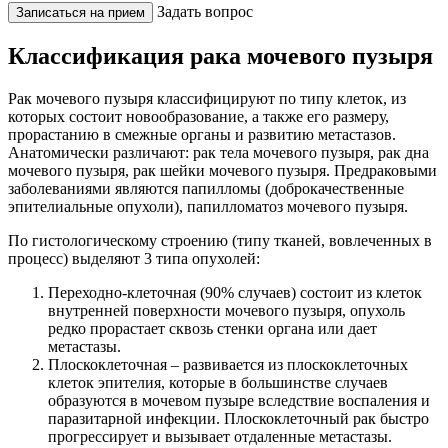
Задать вопрос
Записаться на прием
Классификация рака мочевого пузыря
Рак мочевого пузыря классифицируют по типу клеток, из
которых состоит новообразование, а также его размеру,
прорастанию в смежные органы и развитию метастазов.
Анатомически различают: рак тела мочевого пузыря, рак дна
мочевого пузыря, рак шейки мочевого пузыря. Предраковыми
заболеваниями являются папилломы (доброкачественные
эпителиальные опухоли), папилломатоз мочевого пузыря.
По гистологическому строению (типу тканей, вовлеченных в
процесс) выделяют 3 типа опухолей:
Переходно-клеточная (90% случаев) состоит из клеток
внутренней поверхности мочевого пузыря, опухоль
редко прорастает сквозь стенки органа или дает
метастазы.
Плоскоклеточная – развивается из плоскоклеточных
клеток эпителия, которые в большинстве случаев
образуются в мочевом пузыре вследствие воспаления и
паразитарной инфекции. Плоскоклеточный рак быстро
прогрессирует и вызывает отдаленные метастазы.