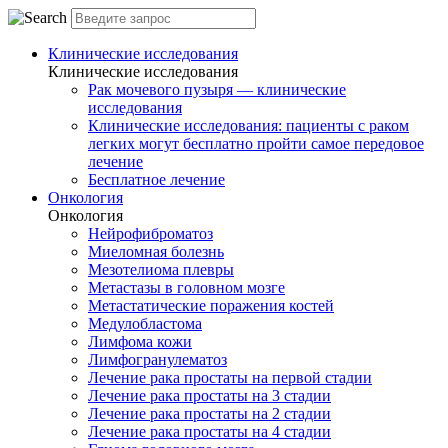
Клинические исследования
Клинические исследования
Рак мочевого пузыря — клинические
исследования
Клинические исследования: пациенты с раком
легких могут бесплатно пройти самое передовое
лечение
Бесплатное лечение
Онкология
Онкология
Нейрофиброматоз
Миеломная болезнь
Мезотелиома плевры
Метастазы в головном мозге
Метастатические поражения костей
Медулобластома
Лимфома кожи
Лимфогранулематоз
Лечение рака простаты на первой стадии
Лечение рака простаты на 3 стадии
Лечение рака простаты на 2 стадии
Лечение рака простаты на 4 стадии