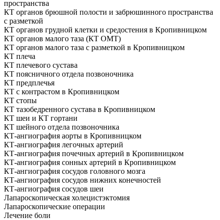
пространства
КТ органов брюшной полости и забрюшинного пространства
с разметкой
КТ органов грудной клетки и средостения в Кропивницком
КТ органов малого таза (КТ ОМТ)
КТ органов малого таза с разметкой в Кропивницком
КТ плеча
КТ плечевого сустава
КТ поясничного отдела позвоночника
КТ предплечья
КТ с контрастом в Кропивницком
КТ стопы
КТ тазобедренного сустава в Кропивницком
КТ шеи и КТ гортани
КТ шейного отдела позвоночника
КТ-ангиография аорты в Кропивницком
КТ-ангиография легочных артерий
КТ-ангиография почечных артерий в Кропивницком
КТ-ангиография сонных артерий в Кропивницком
КТ-ангиография сосудов головного мозга
КТ-ангиография сосудов нижних конечностей
КТ-ангиография сосудов шеи
Лапароскопическая холецистэктомия
Лапароскопические операции
Лечение боли