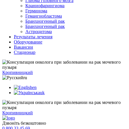
Глиома головного мозга
Краниофарингиома
Герминома
Гемангиобластома
Бранхиогенный рак
Бранхиогенный рак
Астроцитома
Результаты лечения
Оборудование
Вакансии
Стационар
Кропивницкий
ru
en
uk
Кропивницкий
Дзвоніть безкоштовно
0 800 33 45 69