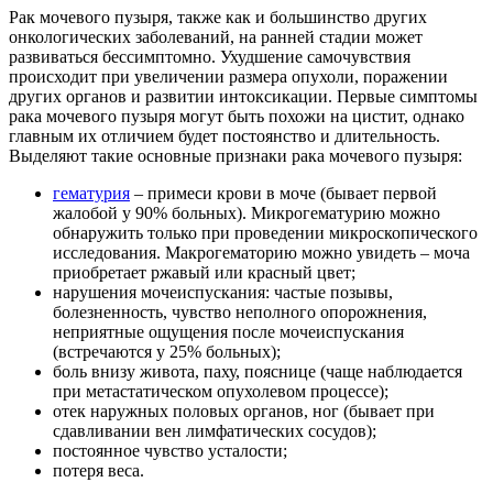
Рак мочевого пузыря, также как и большинство других
онкологических заболеваний, на ранней стадии может
развиваться бессимптомно. Ухудшение самочувствия
происходит при увеличении размера опухоли, поражении
других органов и развитии интоксикации. Первые симптомы
рака мочевого пузыря могут быть похожи на цистит, однако
главным их отличием будет постоянство и длительность.
Выделяют такие основные признаки рака мочевого пузыря:
гематурия
– примеси крови в моче (бывает первой
жалобой у 90% больных). Микрогематурию можно
обнаружить только при проведении микроскопического
исследования. Макрогематорию можно увидеть – моча
приобретает ржавый или красный цвет;
нарушения мочеиспускания: частые позывы,
болезненность, чувство неполного опорожнения,
неприятные ощущения после мочеиспускания
(встречаются у 25% больных);
боль внизу живота, паху, пояснице (чаще наблюдается
при метастатическом опухолевом процессе);
отек наружных половых органов, ног (бывает при
сдавливании вен лимфатических сосудов);
постоянное чувство усталости;
потеря веса.