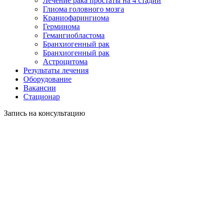
Лечение рака простаты на 4 стадии
Глиома головного мозга
Краниофарингиома
Герминома
Гемангиобластома
Бранхиогенный рак
Бранхиогенный рак
Астроцитома
Результаты лечения
Оборудование
Вакансии
Стационар
Запись на консультацию