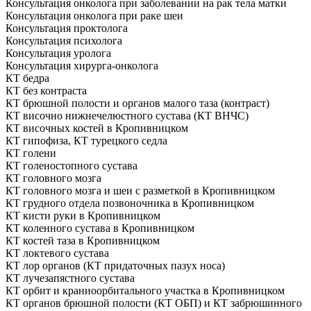
Консультация онколога при заболевании на рак тела матки
Консультация онколога при раке шеи
Консультация проктолога
Консультация психолога
Консультация уролога
Консультация хирурга-онколога
КТ бедра
КТ без контраста
КТ брюшной полости и органов малого таза (контраст)
КТ височно нижнечелюстного сустава (КТ ВНЧС)
КТ височных костей в Кропивницком
КТ гипофиза, КТ турецкого седла
КТ голени
КТ голеностопного сустава
КТ головного мозга
КТ головного мозга и шеи с разметкой в Кропивницком
КТ грудного отдела позвоночника в Кропивницком
КТ кисти руки в Кропивницком
КТ коленного сустава в Кропивницком
КТ костей таза в Кропивницком
КТ локтевого сустава
КТ лор органов (КТ придаточных пазух носа)
КТ лучезапястного сустава
КТ орбит и краниоорбитального участка в Кропивницком
КТ органов брюшной полости (КТ ОБП) и КТ забрюшинного