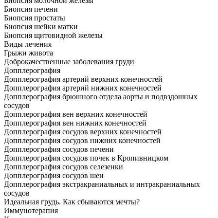
Биопсия молочной железы
Биопсия печени
Биопсия простаты
Биопсия шейки матки
Биопсия щитовидной железы
Виды лечения
Грыжи живота
Доброкачественные заболевания груди
Допплерография
Допплерография артерий верхних конечностей
Допплерография артерий нижних конечностей
Допплерография брюшного отдела аорты и подвздошных
сосудов
Допплерография вен верхних конечностей
Допплерография вен нижних конечностей
Допплерография сосудов верхних конечностей
Допплерография сосудов нижних конечностей
Допплерография сосудов печени
Допплерография сосудов почек в Кропивницком
Допплерография сосудов селезенки
Допплерография сосудов шеи
Допплерография экстракраниальных и интракраниальных
сосудов
Идеальная грудь. Как сбываются мечты?
Иммунотерапия