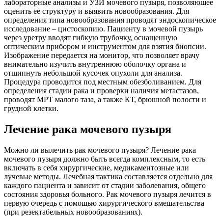
лабораторные анализы и УЗИ мочевого пузыря, позволяющее
оценить ее структуру и выявить новообразования. Для
определения типа новообразования проводят эндоскопическое
исследование – цистоскопию. Пациенту в мочевой пузырь
через уретру вводят гибкую трубочку, оснащенную
оптическим прибором и инструментом для взятия биопсии.
Изображение передается на монитор, что позволяет врачу
внимательно изучить внутреннюю оболочку органа и
отщипнуть небольшой кусочек опухоли для анализа.
Процедура проводится под местным обезболиванием. Для
определения стадии рака и проверки наличия метастазов,
проводят МРТ малого таза, а также КТ, брюшной полости и
грудной клетки.
Лечение рака мочевого пузыря
Можно ли вылечить рак мочевого пузыря? Лечение рака
мочевого пузыря должно быть всегда комплексным, то есть
включать в себя хирургические, медикаментозные или
лучевые методы. Лечебная тактика составляется отдельно для
каждого пациента и зависит от стадии заболевания, общего
состояния здоровья больного. Рак мочевого пузыря лечится в
первую очередь с помощью хирургического вмешательства
(при резектабельных новообразованиях).