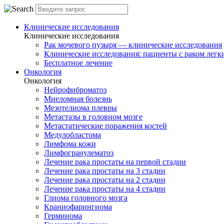
Клинические исследования
Клинические исследования
Рак мочевого пузыря — клинические исследования
Клинические исследования: пациенты с раком легки
Бесплатное лечение
Онкология
Онкология
Нейрофиброматоз
Миеломная болезнь
Мезотелиома плевры
Метастазы в головном мозге
Метастатические поражения костей
Медулобластома
Лимфома кожи
Лимфогранулематоз
Лечение рака простаты на первой стадии
Лечение рака простаты на 3 стадии
Лечение рака простаты на 2 стадии
Лечение рака простаты на 4 стадии
Глиома головного мозга
Краниофарингиома
Герминома