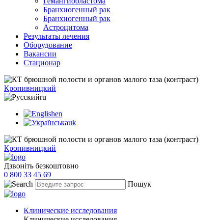
Гемангиобластома
Бранхиогенный рак
Бранхиогенный рак
Астроцитома
Результаты лечения
Оборудование
Вакансии
Стационар
Кропивницкий
ru
en
uk
Кропивницкий
Дзвоніть безкоштовно
0 800 33 45 69
Пошук
Клинические исследования
Клинические исследования