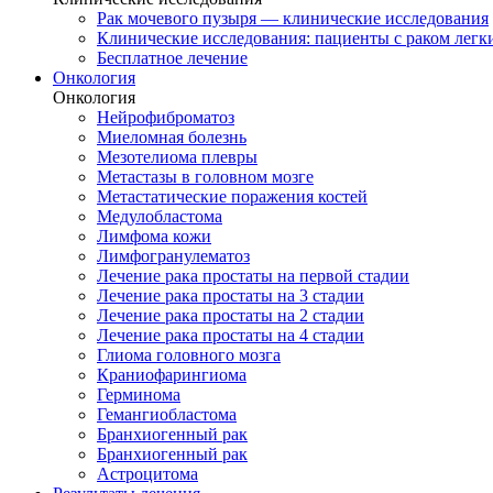
Рак мочевого пузыря — клинические исследования
Клинические исследования: пациенты с раком легки
Бесплатное лечение
Онкология
Онкология
Нейрофиброматоз
Миеломная болезнь
Мезотелиома плевры
Метастазы в головном мозге
Метастатические поражения костей
Медулобластома
Лимфома кожи
Лимфогранулематоз
Лечение рака простаты на первой стадии
Лечение рака простаты на 3 стадии
Лечение рака простаты на 2 стадии
Лечение рака простаты на 4 стадии
Глиома головного мозга
Краниофарингиома
Герминома
Гемангиобластома
Бранхиогенный рак
Бранхиогенный рак
Астроцитома