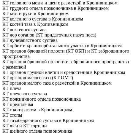
КТ головного мозга и шеи с разметкой в Кропивницком
КТ грудного отдела позвоночника в Кропивницком
КТ кисти руки в Кропивницком
КТ коленного сустава в Кропивницком
КТ костей таза в Кропивницком
КТ локтевого сустава
КТ лор органов (КТ придаточных пазух носа)
КТ лучезапястного сустава
КТ орбит и краниоорбитального участка в Кропивницком
КТ органов брюшной полости (КТ ОБП) и КТ забрюшинного
пространства
КТ органов брюшной полости и забрюшинного пространства
с разметкой
КТ органов грудной клетки и средостения в Кропивницком
КТ органов малого таза (КТ ОМТ)
КТ органов малого таза с разметкой в Кропивницком
КТ плеча
КТ плечевого сустава
КТ поясничного отдела позвоночника
КТ предплечья
КТ с контрастом в Кропивницком
КТ стопы
КТ тазобедренного сустава в Кропивницком
КТ шеи и КТ гортани
КТ шейного отдела позвоночника