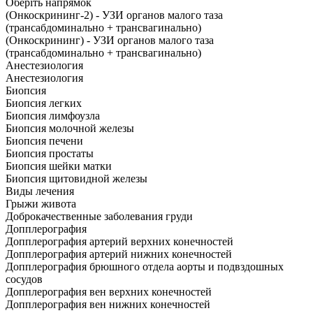
Оберіть напрямок
(Онкоскрининг-2) - УЗИ органов малого таза
(трансабдоминально + трансвагинально)
(Онкоскрининг) - УЗИ органов малого таза
(трансабдоминально + трансвагинально)
Анестезиология
Анестезиология
Биопсия
Биопсия легких
Биопсия лимфоузла
Биопсия молочной железы
Биопсия печени
Биопсия простаты
Биопсия шейки матки
Биопсия щитовидной железы
Виды лечения
Грыжи живота
Доброкачественные заболевания груди
Допплерография
Допплерография артерий верхних конечностей
Допплерография артерий нижних конечностей
Допплерография брюшного отдела аорты и подвздошных
сосудов
Допплерография вен верхних конечностей
Допплерография вен нижних конечностей