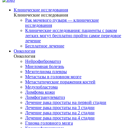
Клинические исследования
Клинические исследования
Рак мочевого пузыря — клинические
исследования
Клинические исследования: пациенты с раком
легких могут бесплатно пройти самое передовое
лечение
Бесплатное лечение
Онкология
Онкология
Нейрофиброматоз
Миеломная болезнь
Мезотелиома плевры
Метастазы в головном мозге
Метастатические поражения костей
Медулобластома
Лимфома кожи
Лимфогранулематоз
Лечение рака простаты на первой стадии
Лечение рака простаты на 3 стадии
Лечение рака простаты на 2 стадии
Лечение рака простаты на 4 стадии
Глиома головного мозга