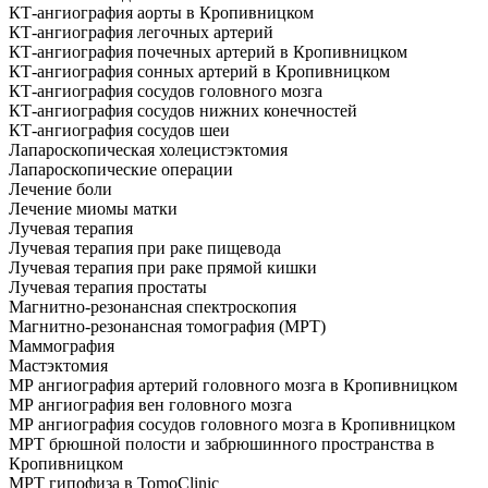
КТ-ангиография аорты в Кропивницком
КТ-ангиография легочных артерий
КТ-ангиография почечных артерий в Кропивницком
КТ-ангиография сонных артерий в Кропивницком
КТ-ангиография сосудов головного мозга
КТ-ангиография сосудов нижних конечностей
КТ-ангиография сосудов шеи
Лапароскопическая холецистэктомия
Лапароскопические операции
Лечение боли
Лечение миомы матки
Лучевая терапия
Лучевая терапия при раке пищевода
Лучевая терапия при раке прямой кишки
Лучевая терапия простаты
Магнитно-резонансная спектроскопия
Магнитно-резонансная томография (МРТ)
Маммография
Мастэктомия
МР ангиография артерий головного мозга в Кропивницком
МР ангиография вен головного мозга
МР ангиография сосудов головного мозга в Кропивницком
МРТ брюшной полости и забрюшинного пространства в
Кропивницком
МРТ гипофиза в TomoClinic