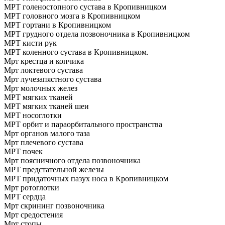
МРТ голеностопного сустава в Кропивницком
МРТ головного мозга в Кропивницком
МРТ гортани в Кропивницком
МРТ грудного отдела позвоночника в Кропивницком
МРТ кисти рук
МРТ коленного сустава в Кропивницком.
Мрт крестца и копчика
Мрт локтевого сустава
Мрт лучезапястного сустава
Мрт молочных желез
МРТ мягких тканей
МРТ мягких тканей шеи
МРТ носоглотки
МРТ орбит и параорбитального пространства
Мрт органов малого таза
Мрт плечевого сустава
МРТ почек
Мрт поясничного отдела позвоночника
МРТ предстательной железы
МРТ придаточных пазух носа в Кропивницком
Мрт ротоглотки
МРТ сердца
Мрт скрининг позвоночника
Мрт средостения
Мрт стопы