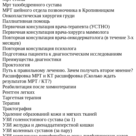
Мрт тазобедренного сустава
МРТ шейного отдела позвоночника в Кропивницком
Онкопластическая хирургия груди
Паллиативная помощь
Первичная консультация врача-терапевта (УСТНО)
Первичная консультация врача-хирурга маммолога
Повторная консультация врача-онкодерматолога (в течение 3-х
месяцев)
Повторная консультация психолога
Подготовка пациента к диагностическим исследованиям
Преимущества диагностики
Проктология
Путь к правильному лечению. Зачем получать второе мнение?
Расшифровка МРТ и КТ расшифровка (Сколько ждать
результатов МРТ / КТ?)
Реабилитация после химиотерапии
Рентген легких
Таргетная терапия
Терапия
Трактография
Удаление образований кожи и мягких тканей
УЗИ голеностопного сустава (за 1)
УЗИ желудка и двенадцатиперстной кишки
УЗИ коленных суставов (за пару)
УЗИ комплексно периферийные зоны лимфатических узлов