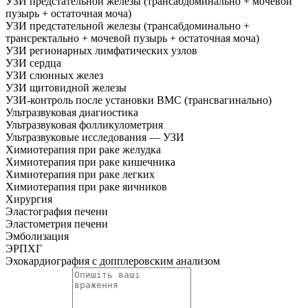
УЗИ предстательной железы (трансабдоминально + мочевой
пузырь + остаточная моча)
УЗИ предстательной железы (трансабдоминально +
трансректально + мочевой пузырь + остаточная моча)
УЗИ регионарных лимфатических узлов
УЗИ сердца
УЗИ слюнных желез
УЗИ щитовидной железы
УЗИ-контроль после установки ВМС (трансвагинально)
Ультразвуковая диагностика
Ультразвуковая фолликулометрия
Ультразвуковые исследования — УЗИ
Химиотерапия при раке желудка
Химиотерапия при раке кишечника
Химиотерапия при раке легких
Химиотерапия при раке яичников
Хирургия
Эластография печени
Эластометрия печени
Эмболизация
ЭРПХГ
Эхокардиография с допплеровским анализом