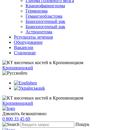
Глиома головного мозга
Краниофарингиома
Герминома
Гемангиобластома
Бранхиогенный рак
Бранхиогенный рак
Астроцитома
Результаты лечения
Оборудование
Вакансии
Стационар
Кропивницкий
ru
en
uk
Кропивницкий
Дзвоніть безкоштовно
0 800 33 45 69
Пошук