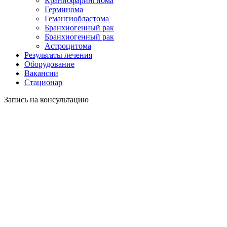
Краниофарингиома
Герминома
Гемангиобластома
Бранхиогенный рак
Бранхиогенный рак
Астроцитома
Результаты лечения
Оборудование
Вакансии
Стационар
Запись на консультацию