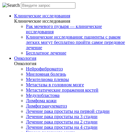
Клинические исследования
Клинические исследования
Рак мочевого пузыря — клинические
исследования
Клинические исследования: пациенты с раком
легких могут бесплатно пройти самое передовое
лечение
Бесплатное лечение
Онкология
Онкология
Нейрофиброматоз
Миеломная болезнь
Мезотелиома плевры
Метастазы в головном мозге
Метастатические поражения костей
Медулобластома
Лимфома кожи
Лимфогранулематоз
Лечение рака простаты на первой стадии
Лечение рака простаты на 3 стадии
Лечение рака простаты на 2 стадии
Лечение рака простаты на 4 стадии