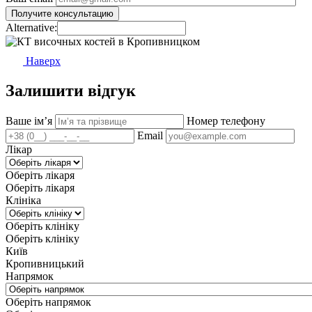
Alternative:
Наверх
Залишити відгук
Ваше імʼя
Номер телефону
Email
Лікар
Оберіть лікаря
Оберіть лікаря
Клініка
Оберіть клініку
Оберіть клініку
Київ
Кропивницький
Напрямок
Оберіть напрямок