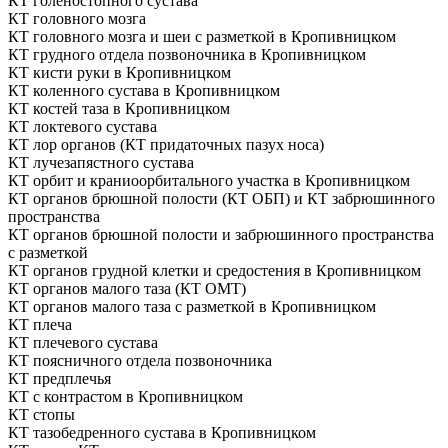
КТ голеностопного сустава
КТ головного мозга
КТ головного мозга и шеи с разметкой в Кропивницком
КТ грудного отдела позвоночника в Кропивницком
КТ кисти руки в Кропивницком
КТ коленного сустава в Кропивницком
КТ костей таза в Кропивницком
КТ локтевого сустава
КТ лор органов (КТ придаточных пазух носа)
КТ лучезапястного сустава
КТ орбит и краниоорбитального участка в Кропивницком
КТ органов брюшной полости (КТ ОБП) и КТ забрюшинного
пространства
КТ органов брюшной полости и забрюшинного пространства
с разметкой
КТ органов грудной клетки и средостения в Кропивницком
КТ органов малого таза (КТ ОМТ)
КТ органов малого таза с разметкой в Кропивницком
КТ плеча
КТ плечевого сустава
КТ поясничного отдела позвоночника
КТ предплечья
КТ с контрастом в Кропивницком
КТ стопы
КТ тазобедренного сустава в Кропивницком