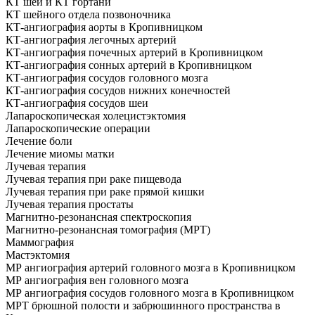
КТ шеи и КТ гортани
КТ шейного отдела позвоночника
КТ-ангиография аорты в Кропивницком
КТ-ангиография легочных артерий
КТ-ангиография почечных артерий в Кропивницком
КТ-ангиография сонных артерий в Кропивницком
КТ-ангиография сосудов головного мозга
КТ-ангиография сосудов нижних конечностей
КТ-ангиография сосудов шеи
Лапароскопическая холецистэктомия
Лапароскопические операции
Лечение боли
Лечение миомы матки
Лучевая терапия
Лучевая терапия при раке пищевода
Лучевая терапия при раке прямой кишки
Лучевая терапия простаты
Магнитно-резонансная спектроскопия
Магнитно-резонансная томография (МРТ)
Маммография
Мастэктомия
МР ангиография артерий головного мозга в Кропивницком
МР ангиография вен головного мозга
МР ангиография сосудов головного мозга в Кропивницком
МРТ брюшной полости и забрюшинного пространства в