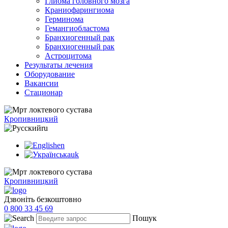
Глиома головного мозга
Краниофарингиома
Герминома
Гемангиобластома
Бранхиогенный рак
Бранхиогенный рак
Астроцитома
Результаты лечения
Оборудование
Вакансии
Стационар
Кропивницкий
ru
en
uk
Кропивницкий
Дзвоніть безкоштовно
0 800 33 45 69
Пошук