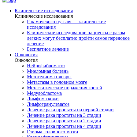
Клинические исследования
Клинические исследования
Рак мочевого пузыря — клинические
исследования
Клинические исследования: пациенты с раком
легких могут бесплатно пройти самое передовое
лечение
Бесплатное лечение
Онкология
Онкология
Нейрофиброматоз
Миеломная болезнь
Мезотелиома плевры
Метастазы в головном мозге
Метастатические поражения костей
Медулобластома
Лимфома кожи
Лимфогранулематоз
Лечение рака простаты на первой стадии
Лечение рака простаты на 3 стадии
Лечение рака простаты на 2 стадии
Лечение рака простаты на 4 стадии
Глиома головного мозга