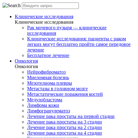
Клинические исследования
Клинические исследования
Рак мочевого пузыря — клинические
исследования
Клинические исследования: пациенты с раком
легких могут бесплатно пройти самое передовое
лечение
Бесплатное лечение
Онкология
Онкология
Нейрофиброматоз
Миеломная болезнь
Мезотелиома плевры
Метастазы в головном мозге
Метастатические поражения костей
Медулобластома
Лимфома кожи
Лимфогранулематоз
Лечение рака простаты на первой стадии
Лечение рака простаты на 3 стадии
Лечение рака простаты на 2 стадии
Лечение рака простаты на 4 стадии