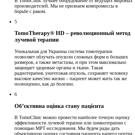
В TomoClinic лучшее оборудование от ведущих мировых
производителей. Мы не признаем компромиссы в
борьбе с раком.
5
TomoTherapy® HD – революционный метод
лучевой терапии
Уникальная для Украины система томотерапии
позволяет облучать опухоли сложных форм и больших
размеров, а также метастазы, и при этом максимально
защищает здоровые органы и ткани. Такая
радиотерапия, уничтожая опухоль, сохраняет человеку
высокое качество жизни – пациент может жить так же
полноценно, как до болезни.
6
Об’єктивна оцінка стану пацієнта
В TomoClinic можно провести наиболее точную оценку
эффективности лучевой терапии или химиотерапии с
помощью МРТ-исследования. Мы будем рады дать
объективную оценку состояния пациента нашего центра