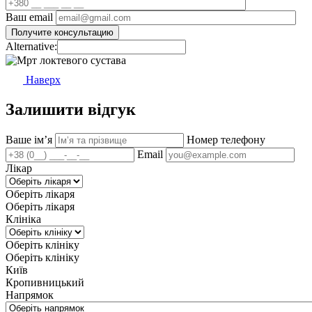
Ваш email
Alternative:
Наверх
Залишити відгук
Ваше імʼя
Номер телефону
Email
Лікар
Оберіть лікаря
Оберіть лікаря
Клініка
Оберіть клініку
Оберіть клініку
Київ
Кропивницький
Напрямок