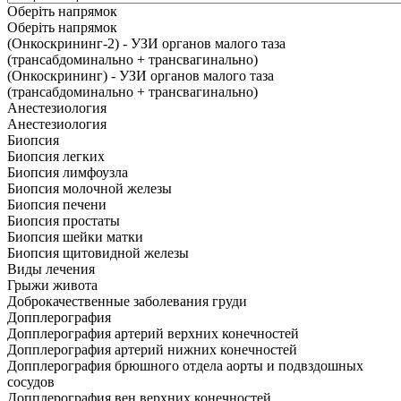
Оберіть напрямок
Оберіть напрямок
(Онкоскрининг-2) - УЗИ органов малого таза
(трансабдоминально + трансвагинально)
(Онкоскрининг) - УЗИ органов малого таза
(трансабдоминально + трансвагинально)
Анестезиология
Анестезиология
Биопсия
Биопсия легких
Биопсия лимфоузла
Биопсия молочной железы
Биопсия печени
Биопсия простаты
Биопсия шейки матки
Биопсия щитовидной железы
Виды лечения
Грыжи живота
Доброкачественные заболевания груди
Допплерография
Допплерография артерий верхних конечностей
Допплерография артерий нижних конечностей
Допплерография брюшного отдела аорты и подвздошных
сосудов
Допплерография вен верхних конечностей