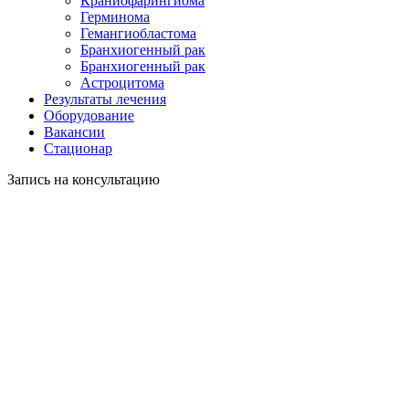
Краниофарингиома
Герминома
Гемангиобластома
Бранхиогенный рак
Бранхиогенный рак
Астроцитома
Результаты лечения
Оборудование
Вакансии
Стационар
Запись на консультацию