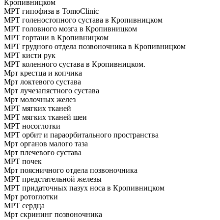
Кропивницком
МРТ гипофиза в TomoClinic
МРТ голеностопного сустава в Кропивницком
МРТ головного мозга в Кропивницком
МРТ гортани в Кропивницком
МРТ грудного отдела позвоночника в Кропивницком
МРТ кисти рук
МРТ коленного сустава в Кропивницком.
Мрт крестца и копчика
Мрт локтевого сустава
Мрт лучезапястного сустава
Мрт молочных желез
МРТ мягких тканей
МРТ мягких тканей шеи
МРТ носоглотки
МРТ орбит и параорбитального пространства
Мрт органов малого таза
Мрт плечевого сустава
МРТ почек
Мрт поясничного отдела позвоночника
МРТ предстательной железы
МРТ придаточных пазух носа в Кропивницком
Мрт ротоглотки
МРТ сердца
Мрт скрининг позвоночника