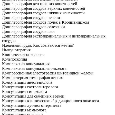
Допплерография вен нижних конечностей
Допплерография сосудов верхних конечностей
Допплерография сосудов нижних конечностей
Допплерография сосудов печени
Допплерография сосудов почек в Кропивницком
Допплерография сосудов селезенки
Допплерография сосудов шеи
Допплерография экстракраниальных и интракраниальных
сосудов
Идеальная грудь. Как сбываются мечты?
Иммунотерапия
Клиническая онкология
Кольпоскопия
Комплексная консультация
Комплексная консультация онколога
Компрессионная эластография щитовидной железы
Компьютерная томография легких
Консультация анестезиолога
Консультация гастроэнтеролога
Консультация гинеколога
Консультация для семейных врачей
Консультация клинического / радиационного онколога
Консультация лучевого терапевта
Консультация маммолога
Консультация онколога