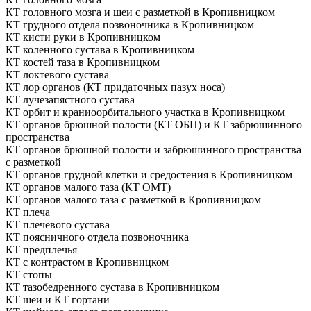
КТ головного мозга и шеи с разметкой в Кропивницком
КТ грудного отдела позвоночника в Кропивницком
КТ кисти руки в Кропивницком
КТ коленного сустава в Кропивницком
КТ костей таза в Кропивницком
КТ локтевого сустава
КТ лор органов (КТ придаточных пазух носа)
КТ лучезапястного сустава
КТ орбит и краниоорбитального участка в Кропивницком
КТ органов брюшной полости (КТ ОБП) и КТ забрюшинного
пространства
КТ органов брюшной полости и забрюшинного пространства
с разметкой
КТ органов грудной клетки и средостения в Кропивницком
КТ органов малого таза (КТ ОМТ)
КТ органов малого таза с разметкой в Кропивницком
КТ плеча
КТ плечевого сустава
КТ поясничного отдела позвоночника
КТ предплечья
КТ с контрастом в Кропивницком
КТ стопы
КТ тазобедренного сустава в Кропивницком
КТ шеи и КТ гортани