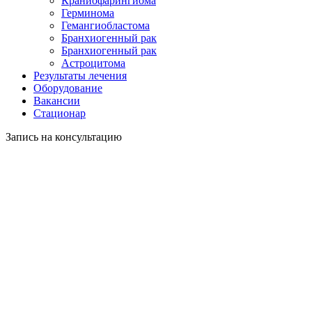
Краниофарингиома
Герминома
Гемангиобластома
Бранхиогенный рак
Бранхиогенный рак
Астроцитома
Результаты лечения
Оборудование
Вакансии
Стационар
Запись на консультацию