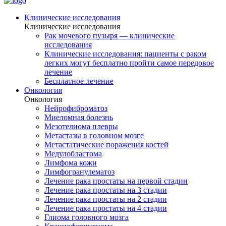
Клинические исследования
Клинические исследования
Рак мочевого пузыря — клинические
исследования
Клинические исследования: пациенты с раком
легких могут бесплатно пройти самое передовое
лечение
Бесплатное лечение
Онкология
Онкология
Нейрофиброматоз
Миеломная болезнь
Мезотелиома плевры
Метастазы в головном мозге
Метастатические поражения костей
Медулобластома
Лимфома кожи
Лимфогранулематоз
Лечение рака простаты на первой стадии
Лечение рака простаты на 3 стадии
Лечение рака простаты на 2 стадии
Лечение рака простаты на 4 стадии
Глиома головного мозга