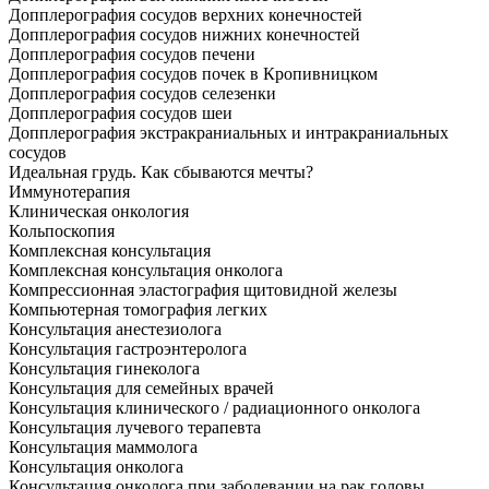
Допплерография сосудов верхних конечностей
Допплерография сосудов нижних конечностей
Допплерография сосудов печени
Допплерография сосудов почек в Кропивницком
Допплерография сосудов селезенки
Допплерография сосудов шеи
Допплерография экстракраниальных и интракраниальных
сосудов
Идеальная грудь. Как сбываются мечты?
Иммунотерапия
Клиническая онкология
Кольпоскопия
Комплексная консультация
Комплексная консультация онколога
Компрессионная эластография щитовидной железы
Компьютерная томография легких
Консультация анестезиолога
Консультация гастроэнтеролога
Консультация гинеколога
Консультация для семейных врачей
Консультация клинического / радиационного онколога
Консультация лучевого терапевта
Консультация маммолога
Консультация онколога
Консультация онколога при заболевании на рак головы