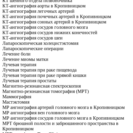
КТ шейного отдела позвоночника
КТ-ангиография аорты в Кропивницком
КТ-ангиография легочных артерий
КТ-ангиография почечных артерий в Кропивницком
КТ-ангиография сонных артерий в Кропивницком
КТ-ангиография сосудов головного мозга
КТ-ангиография сосудов нижних конечностей
КТ-ангиография сосудов шеи
Лапароскопическая холецистэктомия
Лапароскопические операции
Лечение боли
Лечение миомы матки
Лучевая терапия
Лучевая терапия при раке пищевода
Лучевая терапия при раке прямой кишки
Лучевая терапия простаты
Магнитно-резонансная спектроскопия
Магнитно-резонансная томография (МРТ)
Маммография
Мастэктомия
МР ангиография артерий головного мозга в Кропивницком
МР ангиография вен головного мозга
МР ангиография сосудов головного мозга в Кропивницком
МРТ брюшной полости и забрюшинного пространства в
Кропивницком