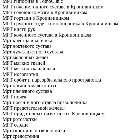
МРТ гипофиза в TomoClinic
МРТ голеностопного сустава в Кропивницком
МРТ головного мозга в Кропивницком
МРТ гортани в Кропивницком
МРТ грудного отдела позвоночника в Кропивницком
МРТ кисти рук
МРТ коленного сустава в Кропивницком.
Мрт крестца и копчика
Мрт локтевого сустава
Мрт лучезапястного сустава
Мрт молочных желез
МРТ мягких тканей
МРТ мягких тканей шеи
МРТ носоглотки
МРТ орбит и параорбитального пространства
Мрт органов малого таза
Мрт плечевого сустава
МРТ почек
Мрт поясничного отдела позвоночника
МРТ предстательной железы
МРТ придаточных пазух носа в Кропивницком
Мрт ротоглотки
МРТ сердца
Мрт скрининг позвоночника
Мрт средостения