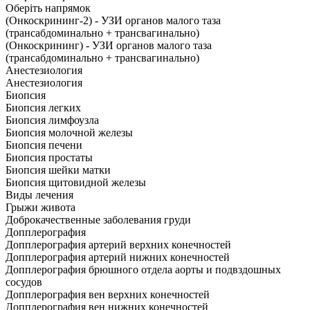
Оберіть напрямок
(Онкоскрининг-2) - УЗИ органов малого таза
(трансабдоминально + трансвагинально)
(Онкоскрининг) - УЗИ органов малого таза
(трансабдоминально + трансвагинально)
Анестезиология
Анестезиология
Биопсия
Биопсия легких
Биопсия лимфоузла
Биопсия молочной железы
Биопсия печени
Биопсия простаты
Биопсия шейки матки
Биопсия щитовидной железы
Виды лечения
Грыжи живота
Доброкачественные заболевания груди
Допплерография
Допплерография артерий верхних конечностей
Допплерография артерий нижних конечностей
Допплерография брюшного отдела аорты и подвздошных
сосудов
Допплерография вен верхних конечностей
Допплерография вен нижних конечностей