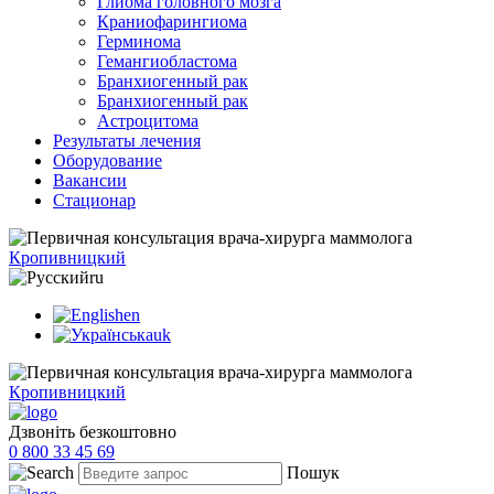
Глиома головного мозга
Краниофарингиома
Герминома
Гемангиобластома
Бранхиогенный рак
Бранхиогенный рак
Астроцитома
Результаты лечения
Оборудование
Вакансии
Стационар
Кропивницкий
ru
en
uk
Кропивницкий
Дзвоніть безкоштовно
0 800 33 45 69
Пошук