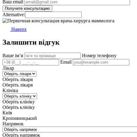
Ваш email
Alternative:
Наверх
Залишити відгук
Ваше імʼя
Номер телефону
Email
Лікар
Оберіть лікаря
Оберіть лікаря
Клініка
Оберіть клініку
Оберіть клініку
Київ
Кропивницький
Напрямок
Оберіть напрямок