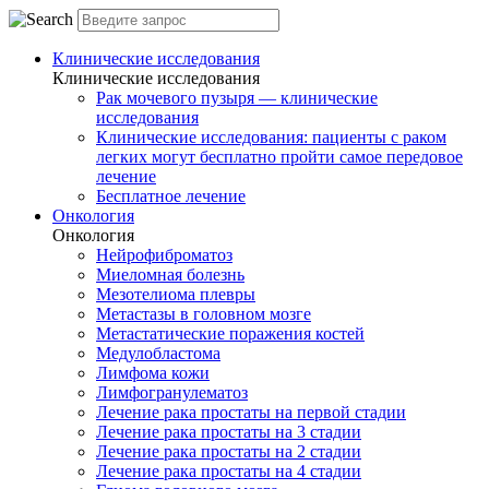
Клинические исследования
Клинические исследования
Рак мочевого пузыря — клинические
исследования
Клинические исследования: пациенты с раком
легких могут бесплатно пройти самое передовое
лечение
Бесплатное лечение
Онкология
Онкология
Нейрофиброматоз
Миеломная болезнь
Мезотелиома плевры
Метастазы в головном мозге
Метастатические поражения костей
Медулобластома
Лимфома кожи
Лимфогранулематоз
Лечение рака простаты на первой стадии
Лечение рака простаты на 3 стадии
Лечение рака простаты на 2 стадии
Лечение рака простаты на 4 стадии