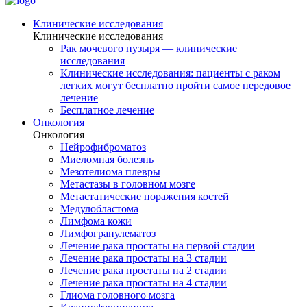
Клинические исследования
Клинические исследования
Рак мочевого пузыря — клинические
исследования
Клинические исследования: пациенты с раком
легких могут бесплатно пройти самое передовое
лечение
Бесплатное лечение
Онкология
Онкология
Нейрофиброматоз
Миеломная болезнь
Мезотелиома плевры
Метастазы в головном мозге
Метастатические поражения костей
Медулобластома
Лимфома кожи
Лимфогранулематоз
Лечение рака простаты на первой стадии
Лечение рака простаты на 3 стадии
Лечение рака простаты на 2 стадии
Лечение рака простаты на 4 стадии
Глиома головного мозга