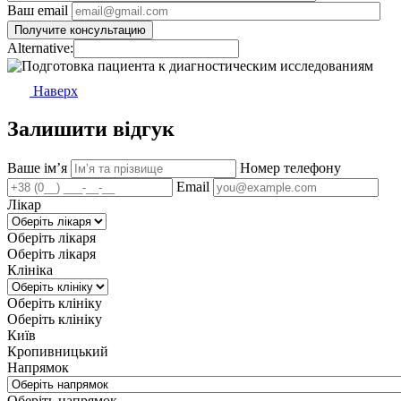
Ваш email
Alternative:
Наверх
Залишити відгук
Ваше імʼя
Номер телефону
Email
Лікар
Оберіть лікаря
Оберіть лікаря
Клініка
Оберіть клініку
Оберіть клініку
Київ
Кропивницький
Напрямок
Оберіть напрямок