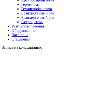
Краниофарингиома
Герминома
Гемангиобластома
Бранхиогенный рак
Бранхиогенный рак
Астроцитома
Результаты лечения
Оборудование
Вакансии
Стационар
Запись на консультацию