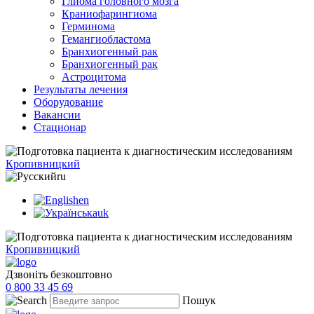
Глиома головного мозга
Краниофарингиома
Герминома
Гемангиобластома
Бранхиогенный рак
Бранхиогенный рак
Астроцитома
Результаты лечения
Оборудование
Вакансии
Стационар
Кропивницкий
ru
en
uk
Кропивницкий
Дзвоніть безкоштовно
0 800 33 45 69
Пошук