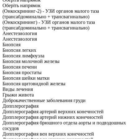
Оберіть напрямок
(Онкоскрининг-2) - УЗИ органов малого таза
(трансабдоминально + трансвагинально)
(Онкоскрининг) - УЗИ органов малого таза
(трансабдоминально + трансвагинально)
Анестезиология
Анестезиология
Биопсия
Биопсия легких
Биопсия лимфоузла
Биопсия молочной железы
Биопсия печени
Биопсия простаты
Биопсия шейки матки
Биопсия щитовидной железы
Виды лечения
Грыжи живота
Доброкачественные заболевания груди
Допплерография
Допплерография артерий верхних конечностей
Допплерография артерий нижних конечностей
Допплерография брюшного отдела аорты и подвздошных
сосудов
Допплерография вен верхних конечностей