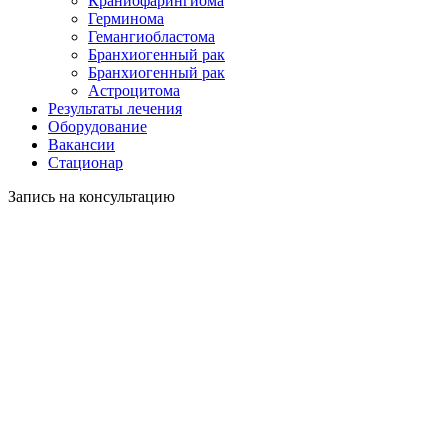
Краниофарингиома
Герминома
Гемангиобластома
Бранхиогенный рак
Бранхиогенный рак
Астроцитома
Результаты лечения
Оборудование
Вакансии
Стационар
Запись на консультацию