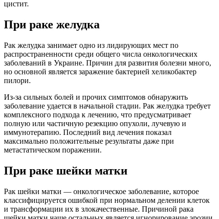
цистит.
При раке желудка
Рак желудка занимает одно из лидирующих мест по
распространенности среди общего числа онкологических
заболеваний в Украине. Причин для развития болезни много,
но основной является заражение бактерией хеликобактер
пилори.
Из-за сильных болей и прочих симптомов обнаружить
заболевание удается в начальной стадии. Рак желудка требует
комплексного подхода к лечению, что предусматривает
полную или частичную резекцию опухоли, лучевую и
иммунотерапию. Последний вид лечения показал
максимально положительные результаты даже при
метастатическом поражении.
При раке шейки матки
Рак шейки матки — онкологическое заболевание, которое
классифицируется ошибкой при нормальном делении клеток
и трансформации их в злокачественные. Причиной рака
шейки матки чаще остальных является игнорирование эрозии