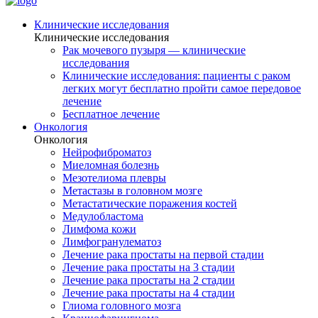
Клинические исследования
Клинические исследования
Рак мочевого пузыря — клинические
исследования
Клинические исследования: пациенты с раком
легких могут бесплатно пройти самое передовое
лечение
Бесплатное лечение
Онкология
Онкология
Нейрофиброматоз
Миеломная болезнь
Мезотелиома плевры
Метастазы в головном мозге
Метастатические поражения костей
Медулобластома
Лимфома кожи
Лимфогранулематоз
Лечение рака простаты на первой стадии
Лечение рака простаты на 3 стадии
Лечение рака простаты на 2 стадии
Лечение рака простаты на 4 стадии
Глиома головного мозга