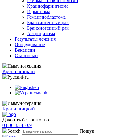
Глиома головного мозга
Краниофарингиома
Герминома
Гемангиобластома
Бранхиогенный рак
Бранхиогенный рак
Астроцитома
Результаты лечения
Оборудование
Вакансии
Стационар
Кропивницкий
ru
en
uk
Кропивницкий
Дзвоніть безкоштовно
0 800 33 45 69
Пошук