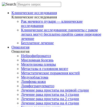
Клинические исследования
Клинические исследования
Рак мочевого пузыря — клинические
исследования
Клинические исследования: пациенты с раком
легких могут бесплатно пройти самое передовое
лечение
Бесплатное лечение
Онкология
Онкология
Нейрофиброматоз
Миеломная болезнь
Мезотелиома плевры
Метастазы в головном мозге
Метастатические поражения костей
Медулобластома
Лимфома кожи
Лимфогранулематоз
Лечение рака простаты на первой стадии
Лечение рака простаты на 3 стадии
Лечение рака простаты на 2 стадии
Лечение рака простаты на 4 стадии