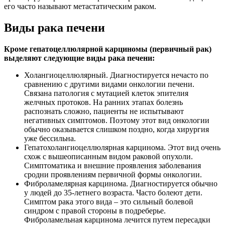
его часто называют метастатическим раком.
Виды рака печени
Кроме гепатоцеллюлярной карциномы (первичный рак)
выделяют следующие виды рака печени:
Холангиоцеллюлярный. Диагностируется нечасто по
сравнению с другими видами онкологии печени.
Связана патология с мутацией клеток эпителия
желчных протоков. На ранних этапах болезнь
распознать сложно, пациенты не испытывают
негативных симптомов. Поэтому этот вид онкологии
обычно оказывается слишком поздно, когда хирургия
уже бессильна.
Гепатохолангиоцеллюлярная карцинома. Этот вид очень
схож с вышеописанным видом раковой опухоли.
Симптоматика и внешние проявления заболевания
сродни проявлениям первичной формы онкологии.
Фиброламелярная карцинома. Диагностируется обычно
у людей до 35-летнего возраста. Часто болеют дети.
Симптом рака этого вида – это сильный болевой
синдром с правой стороны в подреберье.
Фиброламельная карцинома лечится путем пересадки