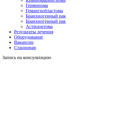
Краниофарингиома
Герминома
Гемангиобластома
Бранхиогенный рак
Бранхиогенный рак
Астроцитома
Результаты лечения
Оборудование
Вакансии
Стационар
Запись на консультацию