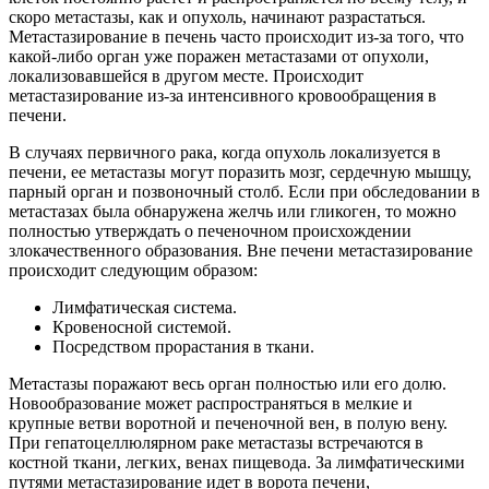
скоро метастазы, как и опухоль, начинают разрастаться.
Метастазирование в печень часто происходит из-за того, что
какой-либо орган уже поражен метастазами от опухоли,
локализовавшейся в другом месте. Происходит
метастазирование из-за интенсивного кровообращения в
печени.
В случаях первичного рака, когда опухоль локализуется в
печени, ее метастазы могут поразить мозг, сердечную мышцу,
парный орган и позвоночный столб. Если при обследовании в
метастазах была обнаружена желчь или гликоген, то можно
полностью утверждать о печеночном происхождении
злокачественного образования. Вне печени метастазирование
происходит следующим образом:
Лимфатическая система.
Кровеносной системой.
Посредством прорастания в ткани.
Метастазы поражают весь орган полностью или его долю.
Новообразование может распространяться в мелкие и
крупные ветви воротной и печеночной вен, в полую вену.
При гепатоцеллюлярном раке метастазы встречаются в
костной ткани, легких, венах пищевода. За лимфатическими
путями метастазирование идет в ворота печени,