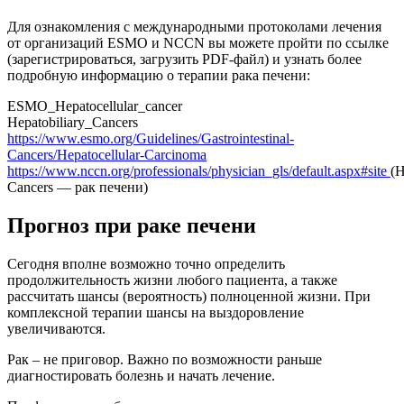
Для ознакомления с международными протоколами лечения
от организаций ESMO и NCCN вы можете пройти по ссылке
(зарегистрироваться, загрузить PDF-файл) и узнать более
подробную информацию о терапии рака печени:
ESMO_Hepatocellular_cancer
Hepatobiliary_Cancers
https://www.esmo.org/Guidelines/Gastrointestinal-
Cancers/Hepatocellular-Carcinoma
https://www.nccn.org/professionals/physician_gls/default.aspx#site
(H
Cancers — рак печени)
Прогноз при раке печени
Сегодня вполне возможно точно определить
продолжительность жизни любого пациента, а также
рассчитать шансы (вероятность) полноценной жизни. При
комплексной терапии шансы на выздоровление
увеличиваются.
Рак – не приговор. Важно по возможности раньше
диагностировать болезнь и начать лечение.