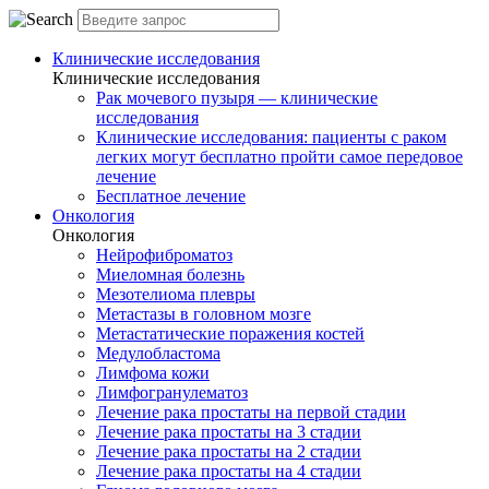
Клинические исследования
Клинические исследования
Рак мочевого пузыря — клинические
исследования
Клинические исследования: пациенты с раком
легких могут бесплатно пройти самое передовое
лечение
Бесплатное лечение
Онкология
Онкология
Нейрофиброматоз
Миеломная болезнь
Мезотелиома плевры
Метастазы в головном мозге
Метастатические поражения костей
Медулобластома
Лимфома кожи
Лимфогранулематоз
Лечение рака простаты на первой стадии
Лечение рака простаты на 3 стадии
Лечение рака простаты на 2 стадии
Лечение рака простаты на 4 стадии