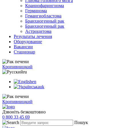
Глиома головного мозга
Краниофарингиома
Герминома
Гемангиобластома
Бранхиогенный рак
Бранхиогенный рак
Астроцитома
Результаты лечения
Оборудование
Вакансии
Стационар
Кропивницкий
ru
en
uk
Кропивницкий
Дзвоніть безкоштовно
0 800 33 45 69
Пошук