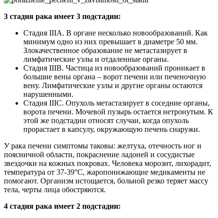
3 стадия рака имеет 3 подстадии:
Стадия IIIA. В органе несколько новообразований. Как
минимум одно из них превышает в диаметре 50 мм.
Злокачественное образование не метастазирует в
лимфатические узлы и отдаленные органы.
Стадия IIIB. Частица из новообразований проникает в
большие вены органа – ворот печени или печеночную
вену. Лимфатические узлы и другие органы остаются
нарушенными.
Стадия IIIС. Опухоль метастазирует в соседние органы,
ворота печени. Мочевой пузырь остается нетронутым. К
этой же подстадии относят случаи, когда опухоль
прорастает в капсулу, окружающую печень снаружи.
У рака печени симптомы таковы: желтуха, отечность ног и
поясничной области, покраснение ладоней и сосудистые
звездочки на кожных покровах. Человека морозит, лихорадит,
температура от 37-39°С, жаропонижающие медикаменты не
помогают. Организм истощается, больной резко теряет массу
тела, черты лица обостряются.
4 стадия рака имеет 2 подстадии: