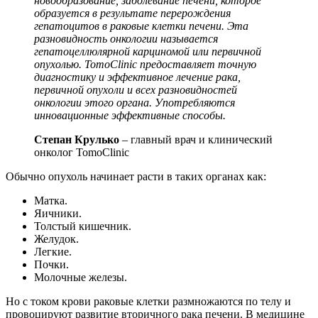
новообразование, заболевание печени, которое
образуется в результате перерождения
гепатоцитов в раковые клетки печени. Эта
разновидность онкологии называется
гепатоцеллюлярной карциномой или первичной
опухолью. TomoClinic предоставляет точную
диагностику и эффективное лечение рака,
первичной опухоли и всех разновидностей
онкологии этого органа. Употребляются
инновационные эффективные способы.
Степан Крулько
– главный врач и клинический
онколог TomoClinic
Обычно опухоль начинает расти в таких органах как:
Матка.
Яичники.
Толстый кишечник.
Желудок.
Легкие.
Почки.
Молочные железы.
Но с током крови раковые клетки размножаются по телу и
провоцируют развитие вторичного рака печени. В медицине