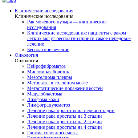
Клинические исследования
Клинические исследования
Рак мочевого пузыря — клинические
исследования
Клинические исследования: пациенты с раком
легких могут бесплатно пройти самое передовое
лечение
Бесплатное лечение
Онкология
Онкология
Нейрофиброматоз
Миеломная болезнь
Мезотелиома плевры
Метастазы в головном мозге
Метастатические поражения костей
Медулобластома
Лимфома кожи
Лимфогранулематоз
Лечение рака простаты на первой стадии
Лечение рака простаты на 3 стадии
Лечение рака простаты на 2 стадии
Лечение рака простаты на 4 стадии
Глиома головного мозга