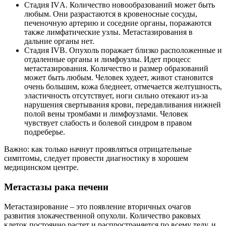
Стадия IVА. Количество новообразований может быть
любым. Они разрастаются в кровеносные сосуды,
печеночную артерию и соседние органы, поражаются
также лимфатические узлы. Метастазирования в
дальние органы нет.
Стадия IVB. Опухоль поражает близко расположенные и
отдаленные органы и лимфоузлы. Идет процесс
метастазирования. Количество и размер образований
может быть любым. Человек худеет, живот становится
очень большим, кожа бледнеет, отмечается желтушность,
эластичность отсутствует, ноги сильно отекают из-за
нарушения свертывания крови, передавливания нижней
полой вены тромбами и лимфоузлами. Человек
чувствует слабость и болевой синдром в правом
подреберье.
Важно: как только начнут проявляться отрицательные
симптомы, следует провести диагностику в хорошем
медицинском центре.
Метастазы рака печени
Метастазирование – это появление вторичных очагов
развития злокачественной опухоли. Количество раковых
клеток постоянно растет и распространяется по всему телу, и