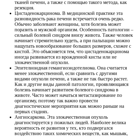
тканей печени, а также с помощью такого метода, как
резекция.
Цистаденокарцинома. В медицинской практике эта
разновидность рака печени встречается очень редко.
Обычно заболевают женщины, хотя болезнь может
поразить и мужской организм. Особенность патологии –
сильный болевой синдром внизу живота. Также человек
начинает стремительно худеть, а при пальпации можно
нащупать новообразование больших размеров, схожее с
кистой. Это объясняется тем, что цистаденокарцинома
иногда развивается из врожденной кисты или не
злокачественной опухоли.
Эпителиоидная гемангиоэндотелиома. Она считается
менее злокачественной, если сравнить с другими
видами опухоли печени, а также не так быстро растет.
Как и другие виды данной патологии, проявляющаяся
болезнь начинает развитием болевого синдрома в
животе. Часто может начаться метастазирование по
организму, поэтому так важно провести
диагностические мероприятия как можно раньше на
первых стадиях.
Ангиосаркома. Эта злокачественная опухоль
диагностируется у пожилых людей. Наиболее велика
вероятность ее развития у тех, кто подвергался
воздействию таких химических веществ, как мышьяк,