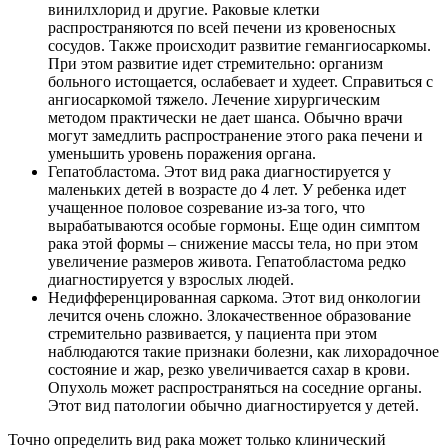
винилхлорид и другие. Раковые клетки
распространяются по всей печени из кровеносных
сосудов. Также происходит развитие гемангиосаркомы.
При этом развитие идет стремительно: организм
больного истощается, ослабевает и худеет. Справиться с
ангиосаркомой тяжело. Лечение хирургическим
методом практически не дает шанса. Обычно врачи
могут замедлить распространение этого рака печени и
уменьшить уровень поражения органа.
Гепатобластома. Этот вид рака диагностируется у
маленьких детей в возрасте до 4 лет. У ребенка идет
учащенное половое созревание из-за того, что
вырабатываются особые гормоны. Еще один симптом
рака этой формы – снижение массы тела, но при этом
увеличение размеров живота. Гепатобластома редко
диагностируется у взрослых людей.
Недифференцированная саркома. Этот вид онкологии
лечится очень сложно. Злокачественное образование
стремительно развивается, у пациента при этом
наблюдаются такие признаки болезни, как лихорадочное
состояние и жар, резко увеличивается сахар в крови.
Опухоль может распространяться на соседние органы.
Этот вид патологии обычно диагностируется у детей.
Точно определить вид рака может только клинический