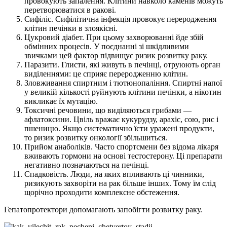
провокують запалення. Клітини навколо каменів можуть
перетворюватися в ракові.
Сифіліс. Сифілітична інфекція провокує переродження
клітин печінки в злоякісні.
Цукровий діабет. При цьому захворюванні йде збій
обмінних процесів. У поєднанні зі шкідливими
звичками цей фактор підвищує ризик розвитку раку.
Паразити. Глисти, які живуть в печінці, отруюють орган
виділеннями: це сприяє переродженню клітин.
Зловживання спиртним і тютюнопаління. Спиртні напої
у великій кількості руйнують клітини печінки, а нікотин
викликає їх мутацію.
Токсичні речовини, що виділяються грибами —
афлатоксини. Цвіль вражає кукурудзу, арахіс, сою, рис і
пшеницю. Якщо систематично їсти уражені продукти,
то ризик розвитку онкології збільшиться.
Прийом анаболіків. Часто спортсмени без відома лікаря
вживають гормони на основі тестостерону. Ці препарати
негативно позначаються на печінці.
Спадковість. Люди, на яких впливають ці чинники,
ризикують захворіти на рак більше інших. Тому їм слід
щорічно проходити комплексне обстеження.
Гепатопротектори допомагають запобігти розвитку раку.