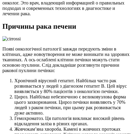
онколог. Это врач, владеющий информацией о правильных
подходах и современных технологиях в диагностике и
лечении рака.
Причины рака печени
Появі онкологічної патології завжди передують зміни в
клітинах, адже новоутворення не може виникати на здорових
тканинах. А ось ослаблені клітини печінки можуть стати
основою пухлини. Слід докладніше розглянути причини
ракової пухлини печінки:
Хронічний вірусний гепатит. Найбільш часто рак
розвивається у людей з діагнозом гепатит В. Цей вірус
виявляється у 80% пацієнтів з онкологією печінки.
Цироз. Найбільш небезпечною є великовузлова форма
цього захворювання. Цироз печінки виявляють у 70%
людей з раком печінки, при цьому рак розвивається
дуже активно.
Гемохроматоз. Ця патологія викликає високий рівень
відкладення заліза в різних органах.
Жовчокам’яна хвороба. Камені в жовчних протоках