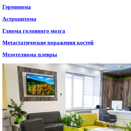
Герминома
Астроцитома
Глиома головного мозга
Метастатические поражения костей
Мезотелиома плевры