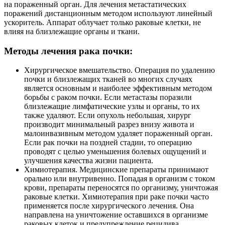
на пораженный орган. Для лечения метастатических
поражений дистанционным методом используют линейный
ускоритель. Аппарат облучает только раковые клетки, не
влияя на близлежащие органы и ткани.
Методы лечения рака почки:
Хирургическое вмешательство. Операция по удалению
почки и близлежащих тканей во многих случаях
является основным и наиболее эффективным методом
борьбы с раком почки. Если метастазы поразили
близлежащие лимфатические узлы и органы, то их
также удаляют. Если опухоль небольшая, хирург
производит минимальный разрез внизу живота и
малоинвазивным методом удаляет пораженный орган.
Если рак почки на поздней стадии, то операцию
проводят с целью уменьшения болевых ощущений и
улучшения качества жизни пациента.
Химиотерапия. Медицинские препараты принимают
орально или внутривенно. Попадая в организм с током
крови, препараты переносятся по организму, уничтожая
раковые клетки. Химиотерапия при раке почки часто
применяется после хирургического лечения. Она
направлена ​​на уничтожение оставшихся в организме
раковых клеток и предупреждение рецидива.