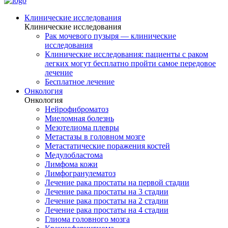
Клинические исследования
Клинические исследования
Рак мочевого пузыря — клинические
исследования
Клинические исследования: пациенты с раком
легких могут бесплатно пройти самое передовое
лечение
Бесплатное лечение
Онкология
Онкология
Нейрофиброматоз
Миеломная болезнь
Мезотелиома плевры
Метастазы в головном мозге
Метастатические поражения костей
Медулобластома
Лимфома кожи
Лимфогранулематоз
Лечение рака простаты на первой стадии
Лечение рака простаты на 3 стадии
Лечение рака простаты на 2 стадии
Лечение рака простаты на 4 стадии
Глиома головного мозга