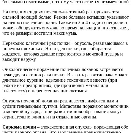
болевыми симптомами, поэтому часто остается незамеченной.
На поздних стадиях почечно-клеточный рак проявляется
сильной ноющей болью. Резкие болевые вспышки указывают
на некроз почечной ткани. Также на 3 и 4 стадии специалист
может обнаружить опухоль во время пальпации, что означает,
что ее размеры достигли максимума.
Переходно-клеточный рак почки – опухоль, развивающаяся в
почечных лоханках. Это отдел почки, где собирается
жидкость, которая дальше переносится в мочевой пузырь и
выходит наружу.
Онкологическое поражение почечных лоханок встречается
реже других типов рака почки. Вызвать развитие рака может
длительное курение, вдыхание токсичных веществ (при
работе на предприятиях, где производят металл или
пластмассу) и перенесенная цистэктомия.
Опухоль почечной лоханки развивается лимфогенным и
субэпителиальным путями. Метастазы поражают мочеточник
и мочевой пузырь, а при развитии новообразования могут
отрицательно влиять и на отдаленные органы.
Саркома почки
– злокачественная опухоль, поражающая обе
части парного органа. Это заболевание преимущественно