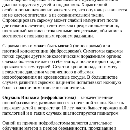
диагностируется у детей и подростков. Характерной
особенностью патологии является то, что опухоль развивается
не из клеток эпителия, а из соединительной ткани.
Спровоцировать саркому может слабый иммунитет после
длительного лечения, генетическая предрасположенность,
постоянный контакт с токсичными веществами, обитание в
местности с повышенным уровнем радиации.
Саркома почки может быть мягкой (липосаркома) или
плотной консистенции (фибросаркома). Симптомы саркомы
почки сродни другим онкологическим поражениям органа:
сначала болезнь не дает о себе знать, а после второй стадии
проявляется гематурией. Сгустки крови попадают в мочу
вследствие давления увеличенного в объемах
новообразования на кровеносные сосуды. В большинстве
случаев развития саркомы пациенты испытывают ноющую
боль в поясничном отделе позвоночника.
Опухоль Вильмса (нефробластома)
– злокачественное
новообразование, развивающееся в почечной ткани. Болезнь
поражает детей в возрасте до 10 лет, часто бывает врожденной
патологией и в таких случаях диагностируется педиатром.
Одной из причин нефробластомы является длительное
облучение матери в период беременности, проживание в