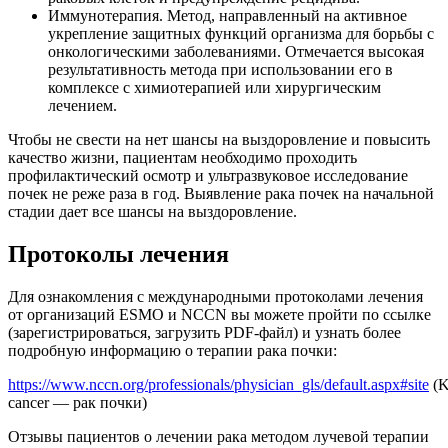
Иммунотерапия. Метод, направленный на активное
укрепление защитных функций организма для борьбы с
онкологическими заболеваниями. Отмечается высокая
результативность метода при использовании его в
комплексе с химиотерапией или хирургическим
лечением.
Чтобы не свести на нет шансы на выздоровление и повысить
качество жизни, пациентам необходимо проходить
профилактический осмотр и ультразвуковое исследование
почек не реже раза в год. Выявление рака почек на начальной
стадии дает все шансы на выздоровление.
Протоколы лечения
Для ознакомления с международными протоколами лечения
от организаций ESMO и NCCN вы можете пройти по ссылке
(зарегистрироваться, загрузить PDF-файл) и узнать более
подробную информацию о терапии рака почки:
https://www.nccn.org/professionals/physician_gls/default.aspx#site
(K
cancer — рак почки)
Отзывы пациентов о лечении рака методом лучевой терапии