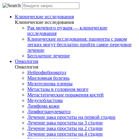
Клинические исследования
Клинические исследования
Рак мочевого пузыря — клинические
исследования
Клинические исследования: пациенты с раком
легких могут бесплатно пройти самое передовое
лечение
Бесплатное лечение
Онкология
Онкология
Нейрофиброматоз
Миеломная болезнь
Мезотелиома плевры
Метастазы в головном мозге
Метастатические поражения костей
Медулобластома
Лимфома кожи
Лимфогранулематоз
Лечение рака простаты на первой стадии
Лечение рака простаты на 3 стадии
Лечение рака простаты на 2 стадии
Лечение рака простаты на 4 стадии