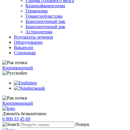
Глиома головного мозга
Краниофарингиома
Герминома
Гемангиобластома
Бранхиогенный рак
Бранхиогенный рак
Астроцитома
Результаты лечения
Оборудование
Вакансии
Стационар
Кропивницкий
ru
en
uk
Кропивницкий
Дзвоніть безкоштовно
0 800 33 45 69
Пошук