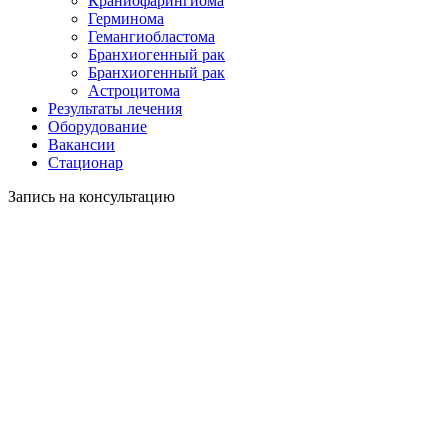
Краниофарингиома
Герминома
Гемангиобластома
Бранхиогенный рак
Бранхиогенный рак
Астроцитома
Результаты лечения
Оборудование
Вакансии
Стационар
Запись на консультацию