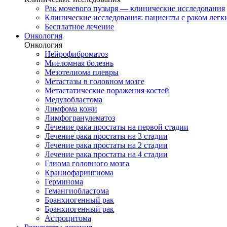
Рак мочевого пузыря — клинические исследования
Клинические исследования: пациенты с раком легки
Бесплатное лечение
Онкология
Онкология
Нейрофиброматоз
Миеломная болезнь
Мезотелиома плевры
Метастазы в головном мозге
Метастатические поражения костей
Медулобластома
Лимфома кожи
Лимфогранулематоз
Лечение рака простаты на первой стадии
Лечение рака простаты на 3 стадии
Лечение рака простаты на 2 стадии
Лечение рака простаты на 4 стадии
Глиома головного мозга
Краниофарингиома
Герминома
Гемангиобластома
Бранхиогенный рак
Бранхиогенный рак
Астроцитома