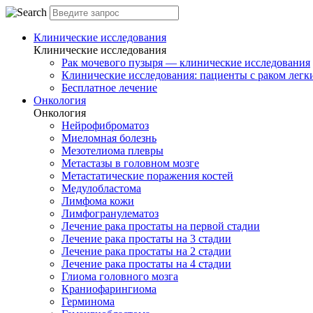
Клинические исследования
Клинические исследования
Рак мочевого пузыря — клинические исследования
Клинические исследования: пациенты с раком легки
Бесплатное лечение
Онкология
Онкология
Нейрофиброматоз
Миеломная болезнь
Мезотелиома плевры
Метастазы в головном мозге
Метастатические поражения костей
Медулобластома
Лимфома кожи
Лимфогранулематоз
Лечение рака простаты на первой стадии
Лечение рака простаты на 3 стадии
Лечение рака простаты на 2 стадии
Лечение рака простаты на 4 стадии
Глиома головного мозга
Краниофарингиома
Герминома