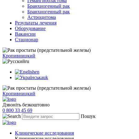
Гемангиобластома
Бранхиогенный рак
Бранхиогенный рак
Астроцитома
Результаты лечения
Оборудование
Вакансии
Стационар
Кропивницкий
ru
en
uk
Кропивницкий
Дзвоніть безкоштовно
0 800 33 45 69
Пошук
Клинические исследования
Клинические исследования