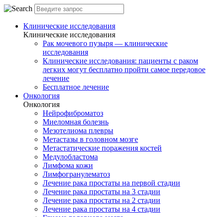
Клинические исследования
Клинические исследования
Рак мочевого пузыря — клинические
исследования
Клинические исследования: пациенты с раком
легких могут бесплатно пройти самое передовое
лечение
Бесплатное лечение
Онкология
Онкология
Нейрофиброматоз
Миеломная болезнь
Мезотелиома плевры
Метастазы в головном мозге
Метастатические поражения костей
Медулобластома
Лимфома кожи
Лимфогранулематоз
Лечение рака простаты на первой стадии
Лечение рака простаты на 3 стадии
Лечение рака простаты на 2 стадии
Лечение рака простаты на 4 стадии