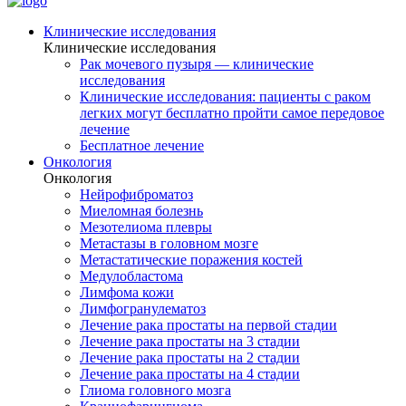
Клинические исследования
Клинические исследования
Рак мочевого пузыря — клинические
исследования
Клинические исследования: пациенты с раком
легких могут бесплатно пройти самое передовое
лечение
Бесплатное лечение
Онкология
Онкология
Нейрофиброматоз
Миеломная болезнь
Мезотелиома плевры
Метастазы в головном мозге
Метастатические поражения костей
Медулобластома
Лимфома кожи
Лимфогранулематоз
Лечение рака простаты на первой стадии
Лечение рака простаты на 3 стадии
Лечение рака простаты на 2 стадии
Лечение рака простаты на 4 стадии
Глиома головного мозга