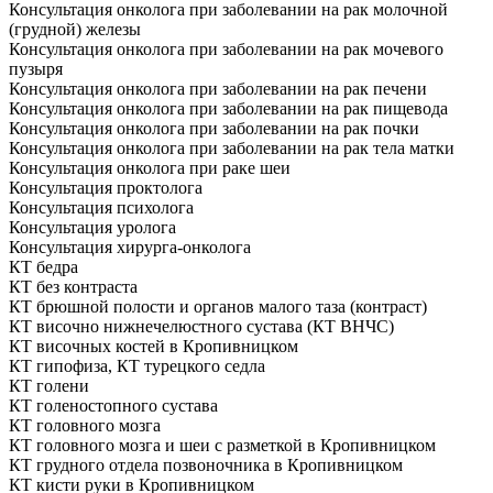
Консультация онколога при заболевании на рак молочной
(грудной) железы
Консультация онколога при заболевании на рак мочевого
пузыря
Консультация онколога при заболевании на рак печени
Консультация онколога при заболевании на рак пищевода
Консультация онколога при заболевании на рак почки
Консультация онколога при заболевании на рак тела матки
Консультация онколога при раке шеи
Консультация проктолога
Консультация психолога
Консультация уролога
Консультация хирурга-онколога
КТ бедра
КТ без контраста
КТ брюшной полости и органов малого таза (контраст)
КТ височно нижнечелюстного сустава (КТ ВНЧС)
КТ височных костей в Кропивницком
КТ гипофиза, КТ турецкого седла
КТ голени
КТ голеностопного сустава
КТ головного мозга
КТ головного мозга и шеи с разметкой в Кропивницком
КТ грудного отдела позвоночника в Кропивницком
КТ кисти руки в Кропивницком