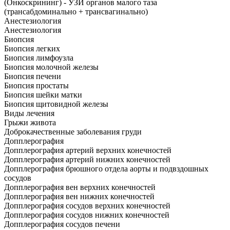
(Онкоскрининг) - УЗИ органов малого таза
(трансабдоминально + трансвагинально)
Анестезиология
Анестезиология
Биопсия
Биопсия легких
Биопсия лимфоузла
Биопсия молочной железы
Биопсия печени
Биопсия простаты
Биопсия шейки матки
Биопсия щитовидной железы
Виды лечения
Грыжи живота
Доброкачественные заболевания груди
Допплерография
Допплерография артерий верхних конечностей
Допплерография артерий нижних конечностей
Допплерография брюшного отдела аорты и подвздошных
сосудов
Допплерография вен верхних конечностей
Допплерография вен нижних конечностей
Допплерография сосудов верхних конечностей
Допплерография сосудов нижних конечностей
Допплерография сосудов печени