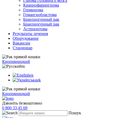
Глиома головного мозга
Краниофарингиома
Герминома
Гемангиобластома
Бранхиогенный рак
Бранхиогенный рак
Астроцитома
Результаты лечения
Оборудование
Вакансии
Стационар
Кропивницкий
ru
en
uk
Кропивницкий
Дзвоніть безкоштовно
0 800 33 45 69
Пошук