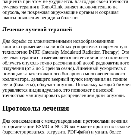
пациента при этом не ухудшается. Благодаря своей точности
лучевая терапия в TomoClinic влияет исключительно на
опухоль, не повреждая окружающие органы и сокращая
шансы появления рецидива болезни.
Лечение лучевой терапией
Для борьбы со злокачественными новообразованиями
клиника применяет на линейных ускорителях современную
технологию IMRT (Intensity Modulated Radiation Therapy). Эта
лучевая терапия с изменяющейся интенсивностью позволяет
облучать опухоль точно рассчитанной дозой радиоактивного
излучения (от 2 до 5 грей за сеанс). Линейный ускоритель с
помощью запатентованного бинарного многолепесткового
коллиматора, делящего веерный пучок излучения на тонкие
лучи (бимлеты), облучает опухоль. Поскольку каждый бимлет
управляется индивидуально, это позволяет с высокой
точностью манипулировать распределением дозы опухоли.
Протоколы лечения
Для ознакомления с международными протоколами лечения
от организаций ESMO и NCCN вы можете пройти по ссылке
(зарегистрироваться, загрузить PDF-файл) и узнать более