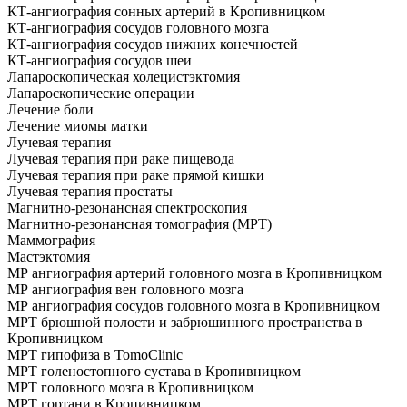
КТ-ангиография сонных артерий в Кропивницком
КТ-ангиография сосудов головного мозга
КТ-ангиография сосудов нижних конечностей
КТ-ангиография сосудов шеи
Лапароскопическая холецистэктомия
Лапароскопические операции
Лечение боли
Лечение миомы матки
Лучевая терапия
Лучевая терапия при раке пищевода
Лучевая терапия при раке прямой кишки
Лучевая терапия простаты
Магнитно-резонансная спектроскопия
Магнитно-резонансная томография (МРТ)
Маммография
Мастэктомия
МР ангиография артерий головного мозга в Кропивницком
МР ангиография вен головного мозга
МР ангиография сосудов головного мозга в Кропивницком
МРТ брюшной полости и забрюшинного пространства в
Кропивницком
МРТ гипофиза в TomoClinic
МРТ голеностопного сустава в Кропивницком
МРТ головного мозга в Кропивницком
МРТ гортани в Кропивницком