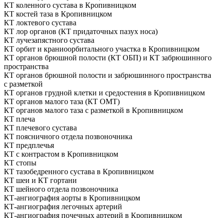
КТ коленного сустава в Кропивницком
КТ костей таза в Кропивницком
КТ локтевого сустава
КТ лор органов (КТ придаточных пазух носа)
КТ лучезапястного сустава
КТ орбит и краниоорбитального участка в Кропивницком
КТ органов брюшной полости (КТ ОБП) и КТ забрюшинного
пространства
КТ органов брюшной полости и забрюшинного пространства
с разметкой
КТ органов грудной клетки и средостения в Кропивницком
КТ органов малого таза (КТ ОМТ)
КТ органов малого таза с разметкой в Кропивницком
КТ плеча
КТ плечевого сустава
КТ поясничного отдела позвоночника
КТ предплечья
КТ с контрастом в Кропивницком
КТ стопы
КТ тазобедренного сустава в Кропивницком
КТ шеи и КТ гортани
КТ шейного отдела позвоночника
КТ-ангиография аорты в Кропивницком
КТ-ангиография легочных артерий
КТ-ангиография почечных артерий в Кропивницком