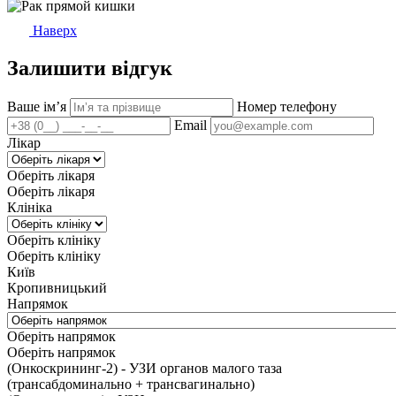
Наверх
Залишити відгук
Ваше імʼя
Номер телефону
Email
Лікар
Оберіть лікаря
Оберіть лікаря
Клініка
Оберіть клініку
Оберіть клініку
Київ
Кропивницький
Напрямок
Оберіть напрямок
Оберіть напрямок
(Онкоскрининг-2) - УЗИ органов малого таза
(трансабдоминально + трансвагинально)