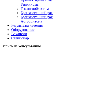
Краниофарингиома
Герминома
Гемангиобластома
Бранхиогенный рак
Бранхиогенный рак
Астроцитома
Результаты лечения
Оборудование
Вакансии
Стационар
Запись на консультацию