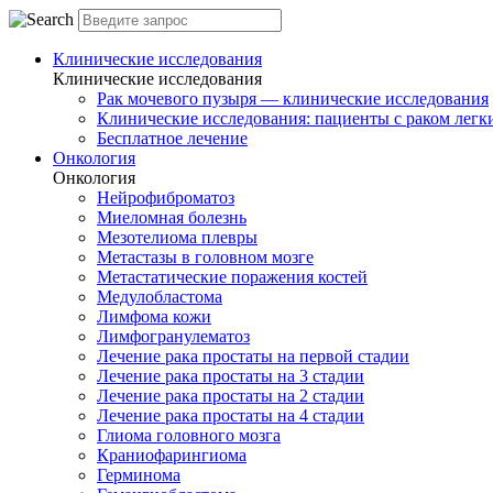
Клинические исследования
Клинические исследования
Рак мочевого пузыря — клинические исследования
Клинические исследования: пациенты с раком легки
Бесплатное лечение
Онкология
Онкология
Нейрофиброматоз
Миеломная болезнь
Мезотелиома плевры
Метастазы в головном мозге
Метастатические поражения костей
Медулобластома
Лимфома кожи
Лимфогранулематоз
Лечение рака простаты на первой стадии
Лечение рака простаты на 3 стадии
Лечение рака простаты на 2 стадии
Лечение рака простаты на 4 стадии
Глиома головного мозга
Краниофарингиома
Герминома