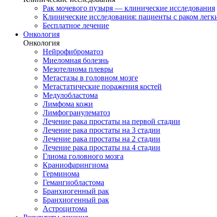
Рак мочевого пузыря — клинические исследования
Клинические исследования: пациенты с раком легки
Бесплатное лечение
Онкология
Онкология
Нейрофиброматоз
Миеломная болезнь
Мезотелиома плевры
Метастазы в головном мозге
Метастатические поражения костей
Медулобластома
Лимфома кожи
Лимфогранулематоз
Лечение рака простаты на первой стадии
Лечение рака простаты на 3 стадии
Лечение рака простаты на 2 стадии
Лечение рака простаты на 4 стадии
Глиома головного мозга
Краниофарингиома
Герминома
Гемангиобластома
Бранхиогенный рак
Бранхиогенный рак
Астроцитома