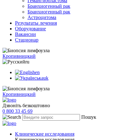
Гемангиобластома
Бранхиогенный рак
Бранхиогенный рак
Астроцитома
Результаты лечения
Оборудование
Вакансии
Стационар
Кропивницкий
ru
en
uk
Кропивницкий
Дзвоніть безкоштовно
0 800 33 45 69
Пошук
Клинические исследования
Клинические исследования