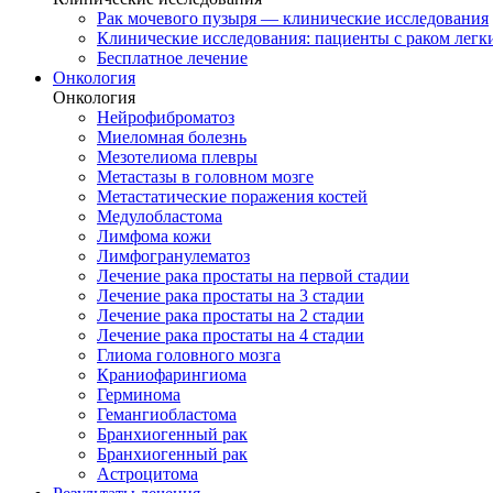
Рак мочевого пузыря — клинические исследования
Клинические исследования: пациенты с раком легки
Бесплатное лечение
Онкология
Онкология
Нейрофиброматоз
Миеломная болезнь
Мезотелиома плевры
Метастазы в головном мозге
Метастатические поражения костей
Медулобластома
Лимфома кожи
Лимфогранулематоз
Лечение рака простаты на первой стадии
Лечение рака простаты на 3 стадии
Лечение рака простаты на 2 стадии
Лечение рака простаты на 4 стадии
Глиома головного мозга
Краниофарингиома
Герминома
Гемангиобластома
Бранхиогенный рак
Бранхиогенный рак
Астроцитома