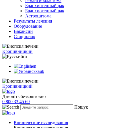
Гемангиобластома
Бранхиогенный рак
Бранхиогенный рак
Астроцитома
Результаты лечения
Оборудование
Вакансии
Стационар
Кропивницкий
ru
en
uk
Кропивницкий
Дзвоніть безкоштовно
0 800 33 45 69
Пошук
Клинические исследования
Клинические исследования