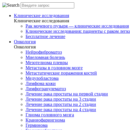
Клинические исследования
Клинические исследования
Рак мочевого пузыря — клинические исследования
Клинические исследования: пациенты с раком легки
Бесплатное лечение
Онкология
Онкология
Нейрофиброматоз
Миеломная болезнь
Мезотелиома плевры
Метастазы в головном мозге
Метастатические поражения костей
Медулобластома
Лимфома кожи
Лимфогранулематоз
Лечение рака простаты на первой стадии
Лечение рака простаты на 3 стадии
Лечение рака простаты на 2 стадии
Лечение рака простаты на 4 стадии
Глиома головного мозга
Краниофарингиома
Герминома