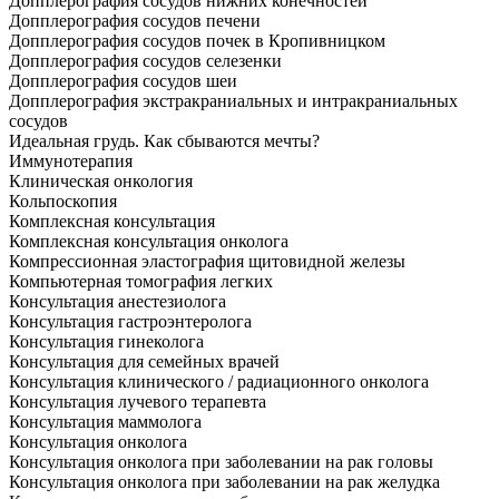
Допплерография сосудов нижних конечностей
Допплерография сосудов печени
Допплерография сосудов почек в Кропивницком
Допплерография сосудов селезенки
Допплерография сосудов шеи
Допплерография экстракраниальных и интракраниальных
сосудов
Идеальная грудь. Как сбываются мечты?
Иммунотерапия
Клиническая онкология
Кольпоскопия
Комплексная консультация
Комплексная консультация онколога
Компрессионная эластография щитовидной железы
Компьютерная томография легких
Консультация анестезиолога
Консультация гастроэнтеролога
Консультация гинеколога
Консультация для семейных врачей
Консультация клинического / радиационного онколога
Консультация лучевого терапевта
Консультация маммолога
Консультация онколога
Консультация онколога при заболевании на рак головы
Консультация онколога при заболевании на рак желудка