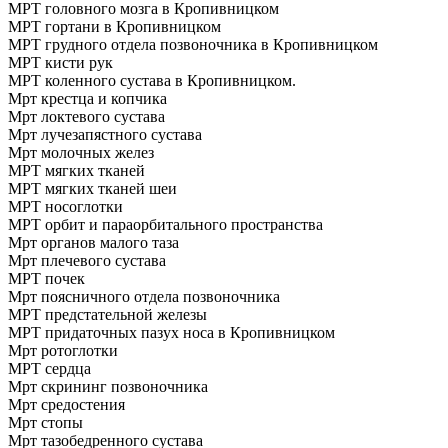
МРТ головного мозга в Кропивницком
МРТ гортани в Кропивницком
МРТ грудного отдела позвоночника в Кропивницком
МРТ кисти рук
МРТ коленного сустава в Кропивницком.
Мрт крестца и копчика
Мрт локтевого сустава
Мрт лучезапястного сустава
Мрт молочных желез
МРТ мягких тканей
МРТ мягких тканей шеи
МРТ носоглотки
МРТ орбит и параорбитального пространства
Мрт органов малого таза
Мрт плечевого сустава
МРТ почек
Мрт поясничного отдела позвоночника
МРТ предстательной железы
МРТ придаточных пазух носа в Кропивницком
Мрт ротоглотки
МРТ сердца
Мрт скрининг позвоночника
Мрт средостения
Мрт стопы
Мрт тазобедренного сустава