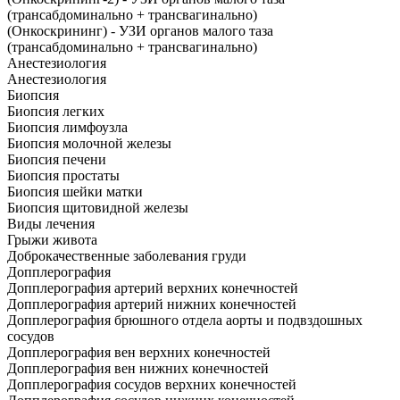
(трансабдоминально + трансвагинально)
(Онкоскрининг) - УЗИ органов малого таза
(трансабдоминально + трансвагинально)
Анестезиология
Анестезиология
Биопсия
Биопсия легких
Биопсия лимфоузла
Биопсия молочной железы
Биопсия печени
Биопсия простаты
Биопсия шейки матки
Биопсия щитовидной железы
Виды лечения
Грыжи живота
Доброкачественные заболевания груди
Допплерография
Допплерография артерий верхних конечностей
Допплерография артерий нижних конечностей
Допплерография брюшного отдела аорты и подвздошных
сосудов
Допплерография вен верхних конечностей
Допплерография вен нижних конечностей
Допплерография сосудов верхних конечностей