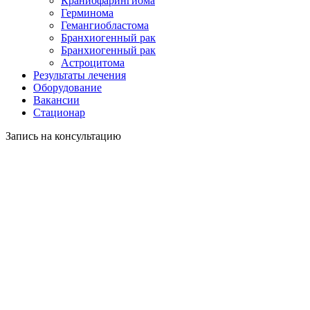
Краниофарингиома
Герминома
Гемангиобластома
Бранхиогенный рак
Бранхиогенный рак
Астроцитома
Результаты лечения
Оборудование
Вакансии
Стационар
Запись на консультацию