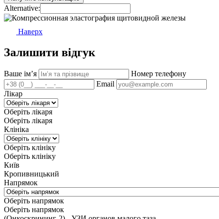
Alternative:
Наверх
Залишити відгук
Ваше імʼя
Номер телефону
Email
Лікар
Оберіть лікаря
Оберіть лікаря
Клініка
Оберіть клініку
Оберіть клініку
Київ
Кропивницький
Напрямок
Оберіть напрямок
Оберіть напрямок
(Онкоскрининг-2) - УЗИ органов малого таза