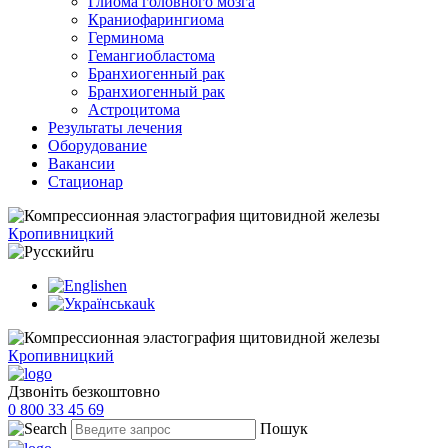
Глиома головного мозга
Краниофарингиома
Герминома
Гемангиобластома
Бранхиогенный рак
Бранхиогенный рак
Астроцитома
Результаты лечения
Оборудование
Вакансии
Стационар
Кропивницкий
ru
en
uk
Кропивницкий
Дзвоніть безкоштовно
0 800 33 45 69
Пошук