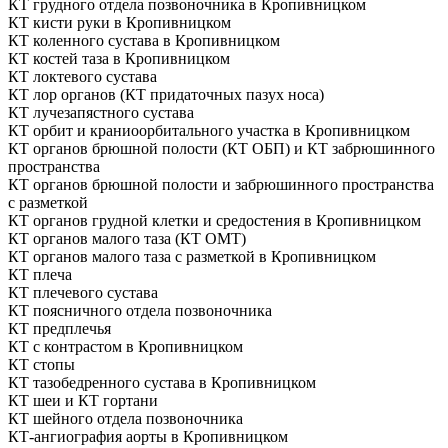
КТ грудного отдела позвоночника в Кропивницком
КТ кисти руки в Кропивницком
КТ коленного сустава в Кропивницком
КТ костей таза в Кропивницком
КТ локтевого сустава
КТ лор органов (КТ придаточных пазух носа)
КТ лучезапястного сустава
КТ орбит и краниоорбитального участка в Кропивницком
КТ органов брюшной полости (КТ ОБП) и КТ забрюшинного
пространства
КТ органов брюшной полости и забрюшинного пространства
с разметкой
КТ органов грудной клетки и средостения в Кропивницком
КТ органов малого таза (КТ ОМТ)
КТ органов малого таза с разметкой в Кропивницком
КТ плеча
КТ плечевого сустава
КТ поясничного отдела позвоночника
КТ предплечья
КТ с контрастом в Кропивницком
КТ стопы
КТ тазобедренного сустава в Кропивницком
КТ шеи и КТ гортани
КТ шейного отдела позвоночника
КТ-ангиография аорты в Кропивницком