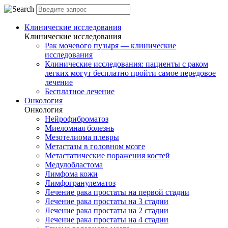
Клинические исследования
Клинические исследования
Рак мочевого пузыря — клинические
исследования
Клинические исследования: пациенты с раком
легких могут бесплатно пройти самое передовое
лечение
Бесплатное лечение
Онкология
Онкология
Нейрофиброматоз
Миеломная болезнь
Мезотелиома плевры
Метастазы в головном мозге
Метастатические поражения костей
Медулобластома
Лимфома кожи
Лимфогранулематоз
Лечение рака простаты на первой стадии
Лечение рака простаты на 3 стадии
Лечение рака простаты на 2 стадии
Лечение рака простаты на 4 стадии