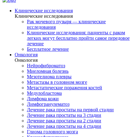
Клинические исследования
Клинические исследования
Рак мочевого пузыря — клинические
исследования
Клинические исследования: пациенты с раком
легких могут бесплатно пройти самое передовое
лечение
Бесплатное лечение
Онкология
Онкология
Нейрофиброматоз
Миеломная болезнь
Мезотелиома плевры
Метастазы в головном мозге
Метастатические поражения костей
Медулобластома
Лимфома кожи
Лимфогранулематоз
Лечение рака простаты на первой стадии
Лечение рака простаты на 3 стадии
Лечение рака простаты на 2 стадии
Лечение рака простаты на 4 стадии
Глиома головного мозга