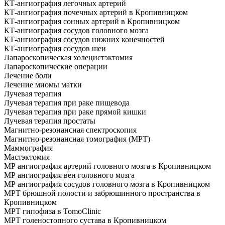
КТ-ангиография легочных артерий
КТ-ангиография почечных артерий в Кропивницком
КТ-ангиография сонных артерий в Кропивницком
КТ-ангиография сосудов головного мозга
КТ-ангиография сосудов нижних конечностей
КТ-ангиография сосудов шеи
Лапароскопическая холецистэктомия
Лапароскопические операции
Лечение боли
Лечение миомы матки
Лучевая терапия
Лучевая терапия при раке пищевода
Лучевая терапия при раке прямой кишки
Лучевая терапия простаты
Магнитно-резонансная спектроскопия
Магнитно-резонансная томография (МРТ)
Маммография
Мастэктомия
МР ангиография артерий головного мозга в Кропивницком
МР ангиография вен головного мозга
МР ангиография сосудов головного мозга в Кропивницком
МРТ брюшной полости и забрюшинного пространства в
Кропивницком
МРТ гипофиза в TomoClinic
МРТ голеностопного сустава в Кропивницком