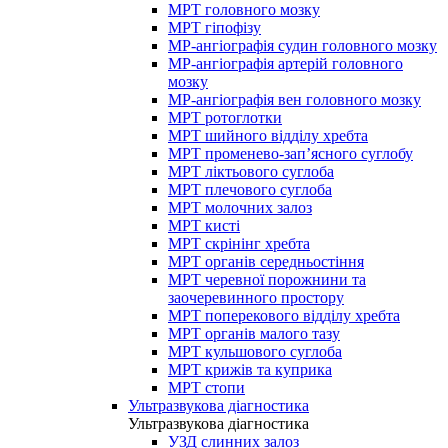
МРТ головного мозку
МРТ гіпофізу
МР-ангіографія судин головного мозку
МР-ангіографія артерій головного
мозку
МР-ангіографія вен головного мозку
МРТ ротоглотки
МРТ шийного відділу хребта
МРТ променево-зап’ясного суглобу
МРТ ліктьового суглоба
МРТ плечового суглоба
МРТ молочних залоз
МРТ кисті
МРТ скрінінг хребта
МРТ органів середньостіння
МРТ черевної порожнини та
заочеревинного простору
МРТ поперекового відділу хребта
МРТ органів малого тазу
МРТ кульшового суглоба
МРТ крижів та куприка
МРТ стопи
Ультразвукова діагностика
Ультразвукова діагностика
УЗД слинних залоз