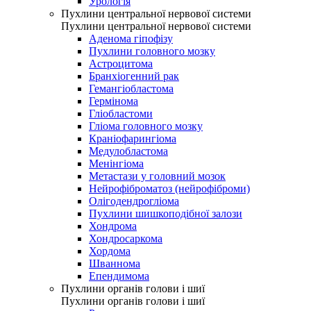
Урологія
Пухлини центральної нервової системи
Пухлини центральної нервової системи
Аденома гіпофізу
Пухлини головного мозку
Астроцитома
Бранхіогенний рак
Гемангіобластома
Гермінома
Гліобластоми
Гліома головного мозку
Краніофарингіома
Медулобластома
Менінгіома
Метастази у головний мозок
Нейрофіброматоз (нейрофіброми)
Олігодендрогліома
Пухлини шишкоподібної залози
Хондрома
Хондросаркома
Хордома
Шваннома
Епендимома
Пухлини органів голови і шиї
Пухлини органів голови і шиї