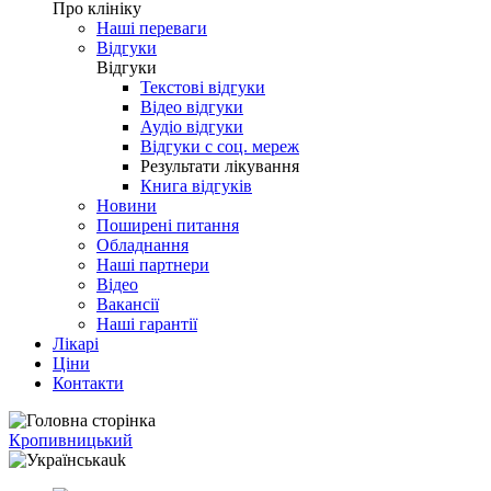
Про клініку
Наші переваги
Відгуки
Відгуки
Текстові відгуки
Відео відгуки
Аудіо відгуки
Відгуки с соц. мереж
Результати лікування
Книга відгуків
Новини
Поширені питання
Обладнання
Наші партнери
Відео
Вакансії
Наші гарантії
Лікарі
Ціни
Контакти
Кропивницький
uk