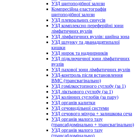
УЗД щитоподібної залози
Компресійна еластографія
щитоподібної залози
УЗД плевральних синусів
УЗД комплексно переферійні зони
лімфатичних вузлів
УЗД лімфатичних вузлів: шийна зона
УЗД шлунку та дванадцятипалої
кишки
УЗД нирок та наднирників
УЗД підключичної зони лімфатичних
вузлів
УЗД пахової зони лімфатичних вузлів
УЗД-контроль після встановлення
ВМС (трансвагінально)
УЗД гомілкостопного суглобу (за 1)
УЗД ліктьового суглобу (за 1)
УЗД колінних суглобів (за пару)
УЗД органів калитки
УЗД сечовидільної системи
УЗД сечового міхура + залишкова сеча
УЗД органів малого тазу
(трансабдомінально + трансвагінально)
УЗД органів малого тазу
(трансабдомінально)