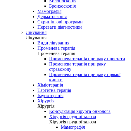
Колоноскопія
Бронхоскопія
Мамографія
Дерматоскопія
Скринінгові програми
Переваги діагностики
Лікування
Лікування
Види лікування
Променева терапія
Променева терапія
Променева терапія при раку простати
Променева терапія при раку
стравоходу
Променева терапія при раку прямої
кишки
Хіміотерапія
Таргетна терапія
Імунотерапія
Хірургія
Хірургія
Консультація хірурга-онколога
Хірургія грудної залози
Хірургія грудної залози
Мамографія