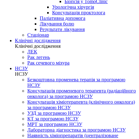
Біопсія у TomoClinic
Урологічна хірургія
Консультація проктолога
Паліативна допомога
Лікування болю
Результати лікування
Стаціонар
Клінічні дослідження
Клінічні дослідження
ЛЕК
Рак легень
Рак сечевого міхура
НСЗУ
НСЗУ
Безкоштовна променева терапія за програмою
НСЗУ
Консультація променевого терапевта (радіаційного
онколога) за програмою НСЗУ
Консультація хіміотерапевта (клінічного онколога)
за програмою НСЗУ
УЗД за програмою НСЗУ
КТ за програмою НСЗУ
МРТ за програмою НСЗУ
Лабораторна діагностика за програмою НСЗУ
Наявність хіміопрепаратів (централізоване