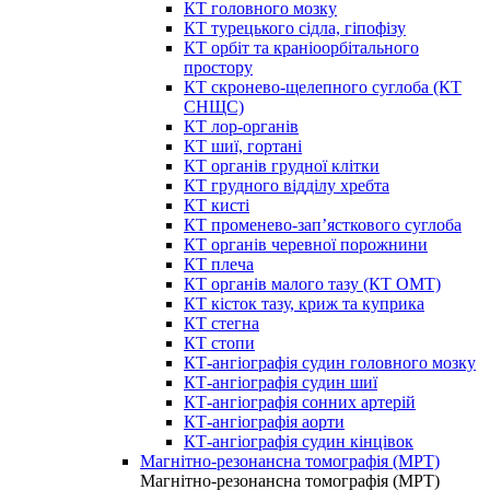
КТ головного мозку
КТ турецького сідла, гіпофізу
КТ орбіт та краніоорбітального
простору
КТ скронево-щелепного суглоба (КТ
СНЩС)
КТ лор-органів
КТ шиї, гортані
КТ органів грудної клітки
КТ грудного відділу хребта
КТ кисті
КТ променево-зап’ясткового суглоба
КТ органів черевної порожнини
КТ плеча
КТ органів малого тазу (КТ ОМТ)
КТ кісток тазу, криж та куприка
КТ стегна
КТ стопи
КТ-ангіографія судин головного мозку
КТ-ангіографія судин шиї
КТ-ангіографія сонних артерій
КТ-ангіографія аорти
КТ-ангіографія судин кінцівок
Магнітно-резонансна томографія (МРТ)
Магнітно-резонансна томографія (МРТ)