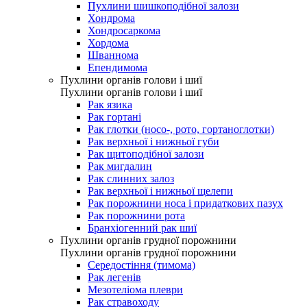
Пухлини шишкоподібної залози
Хондрома
Хондросаркома
Хордома
Шваннома
Епендимома
Пухлини органів голови і шиї
Пухлини органів голови і шиї
Рак язика
Рак гортані
Рак глотки (носо-, рото, гортаноглотки)
Рак верхньої і нижньої губи
Рак щитоподібної залози
Рак мигдалин
Рак слинних залоз
Рак верхньої і нижньої щелепи
Рак порожнини носа і придаткових пазух
Рак порожнини рота
Бранхіогенний рак шиї
Пухлини органів грудної порожнини
Пухлини органів грудної порожнини
Середостіння (тимома)
Рак легенів
Мезотеліома плеври
Рак стравоходу