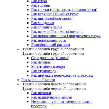
Рак язика
Рак гортані
Рак глотки (носо-, рото, гортаноглотки)
Рак верхньої і нижньої губи
Рак щитоподібної залози
Рак мигдалин
Рак слинних залоз
Рак верхньої і нижньої щелепи
Рак порожнини носа і придаткових пазух
Рак порожнини рота
Бранхіогенний рак шиї
Пухлини органів грудної порожнини
Пухлини органів грудної порожнини
Середостіння (тимома)
Рак легенів
Мезотеліома плеври
Рак стравоходу
Рак шлунка з переходом на стравохід
Рак молочної залози
Пухлини органів черевної порожнини
Пухлини органів черевної порожнини
Рак печінки
Рак підшлункової залози
Неорганні пухлини заочеревинного
простору