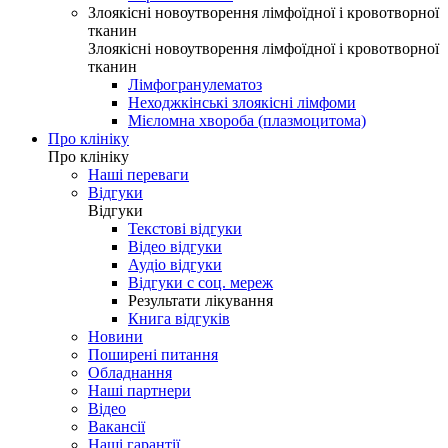
Злоякісні новоутворення лімфоїдної і кровотворної
тканин
Злоякісні новоутворення лімфоїдної і кровотворної
тканин
Лімфогранулематоз
Неходжкінські злоякісні лімфоми
Мієломна хвороба (плазмоцитома)
Про клініку
Про клініку
Наші переваги
Відгуки
Відгуки
Текстові відгуки
Відео відгуки
Аудіо відгуки
Відгуки с соц. мереж
Результати лікування
Книга відгуків
Новини
Поширені питання
Обладнання
Наші партнери
Відео
Вакансії
Наші гарантії