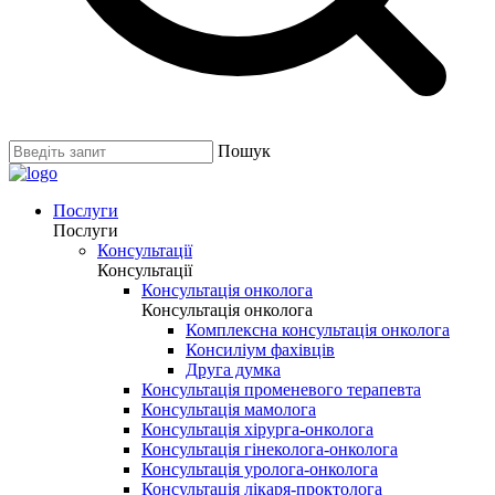
Пошук
Послуги
Послуги
Консультації
Консультації
Консультація онколога
Консультація онколога
Комплексна консультація онколога
Консиліум фахівців
Друга думка
Консультація променевого терапевта
Консультація мамолога
Консультація хірурга-онколога
Консультація гінеколога-онколога
Консультація уролога-онколога
Консультація лікаря-проктолога