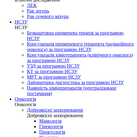
ЛЕК
Рак легень
Рак сечевого міхура
НСЗУ
НСЗУ
Безкоштовна променева терапія за програмою
НСЗУ
Консультація променевого терапевта (радіаційного
онколога) за програмою НСЗУ
Консультація хіміотерапевта (клінічного онколога)
за програмою НСЗУ
УЗД за програмою НСЗУ
КТ за програмою НСЗУ
МРТ за програмою НСЗУ
Лабораторна діагностика за програмою НСЗУ
Наявність хіміопрепаратів (централізоване
постачання)
Онкологія
Онкологія
Доброякісні захворювання
Доброякісні захворювання
Мамологія
Гінекологія
Проктологія