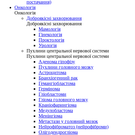
постачання)
Онкологія
Онкологія
Доброякісні захворювання
Доброякісні захворювання
Мамологія
Гінекологія
Проктологія
Урологія
Пухлини центральної нервової системи
Пухлини центральної нервової системи
Аденома гіпофізу
Пухлини головного мозку
Астроцитома
Бранхіогенний рак
Гемангіобластома
Гермінома
Гліобластоми
Гліома головного мозку
Краніофарингіома
Медулобластома
Менінгіома
Метастази у головний мозок
Нейрофіброматоз (нейрофіброми)
Олігодендрогліома