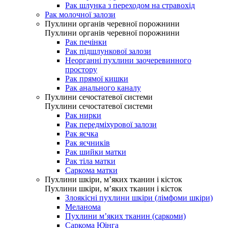
Рак шлунка з переходом на стравохід
Рак молочної залози
Пухлини органів черевної порожнини
Пухлини органів черевної порожнини
Рак печінки
Рак підшлункової залози
Неорганні пухлини заочеревинного
простору
Рак прямої кишки
Рак анального каналу
Пухлини сечостатевої системи
Пухлини сечостатевої системи
Рак нирки
Рак передміхурової залози
Рак яєчка
Рак яєчників
Рак шийки матки
Рак тіла матки
Саркома матки
Пухлини шкіри, м’яких тканин і кісток
Пухлини шкіри, м’яких тканин і кісток
Злоякісні пухлини шкіри (лімфоми шкіри)
Меланома
Пухлини м’яких тканин (саркоми)
Саркома Юінга