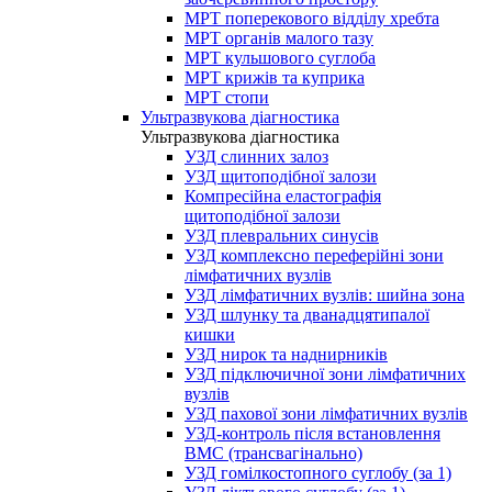
МРТ поперекового відділу хребта
МРТ органів малого тазу
МРТ кульшового суглоба
МРТ крижів та куприка
МРТ стопи
Ультразвукова діагностика
Ультразвукова діагностика
УЗД слинних залоз
УЗД щитоподібної залози
Компресійна еластографія
щитоподібної залози
УЗД плевральних синусів
УЗД комплексно переферійні зони
лімфатичних вузлів
УЗД лімфатичних вузлів: шийна зона
УЗД шлунку та дванадцятипалої
кишки
УЗД нирок та наднирників
УЗД підключичної зони лімфатичних
вузлів
УЗД пахової зони лімфатичних вузлів
УЗД-контроль після встановлення
ВМС (трансвагінально)
УЗД гомілкостопного суглобу (за 1)