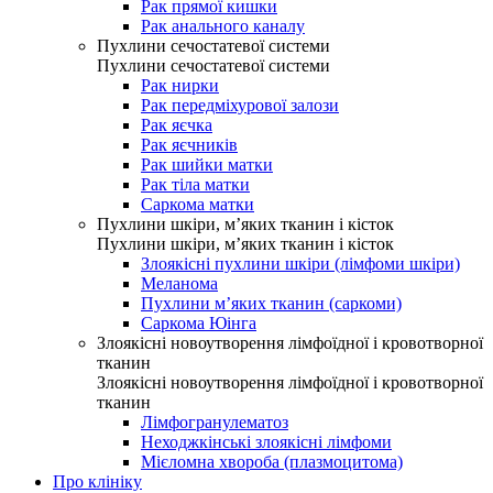
Рак прямої кишки
Рак анального каналу
Пухлини сечостатевої системи
Пухлини сечостатевої системи
Рак нирки
Рак передміхурової залози
Рак яєчка
Рак яєчників
Рак шийки матки
Рак тіла матки
Саркома матки
Пухлини шкіри, м’яких тканин і кісток
Пухлини шкіри, м’яких тканин і кісток
Злоякісні пухлини шкіри (лімфоми шкіри)
Меланома
Пухлини м’яких тканин (саркоми)
Саркома Юінга
Злоякісні новоутворення лімфоїдної і кровотворної
тканин
Злоякісні новоутворення лімфоїдної і кровотворної
тканин
Лімфогранулематоз
Неходжкінські злоякісні лімфоми
Мієломна хвороба (плазмоцитома)
Про клініку