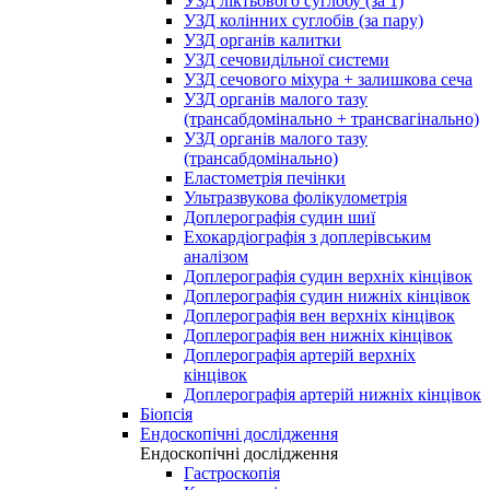
УЗД ліктьового суглобу (за 1)
УЗД колінних суглобів (за пару)
УЗД органів калитки
УЗД сечовидільної системи
УЗД сечового міхура + залишкова сеча
УЗД органів малого тазу
(трансабдомінально + трансвагінально)
УЗД органів малого тазу
(трансабдомінально)
Еластометрія печінки
Ультразвукова фолікулометрія
Доплерографія судин шиї
Ехокардіографія з доплерівським
аналізом
Доплерографія судин верхніх кінцівок
Доплерографія судин нижніх кінцівок
Доплерографія вен верхніх кінцівок
Доплерографія вен нижніх кінцівок
Доплерографія артерій верхніх
кінцівок
Доплерографія артерій нижніх кінцівок
Біопсія
Ендоскопічні дослідження
Ендоскопічні дослідження
Гастроскопія