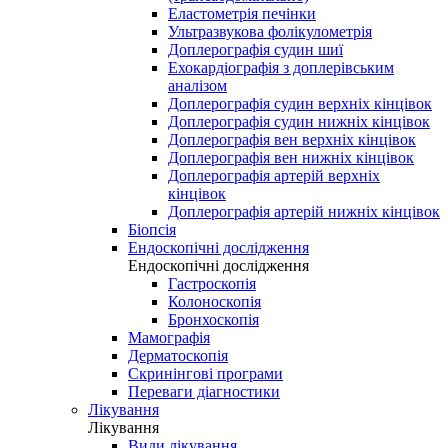
Еластометрія печінки
Ультразвукова фолікулометрія
Доплерографія судин шиї
Ехокардіографія з доплерівським
аналізом
Доплерографія судин верхніх кінцівок
Доплерографія судин нижніх кінцівок
Доплерографія вен верхніх кінцівок
Доплерографія вен нижніх кінцівок
Доплерографія артерій верхніх
кінцівок
Доплерографія артерій нижніх кінцівок
Біопсія
Ендоскопічні дослідження
Ендоскопічні дослідження
Гастроскопія
Колоноскопія
Бронхоскопія
Мамографія
Дерматоскопія
Скринінгові програми
Переваги діагностики
Лікування
Лікування
Види лікування