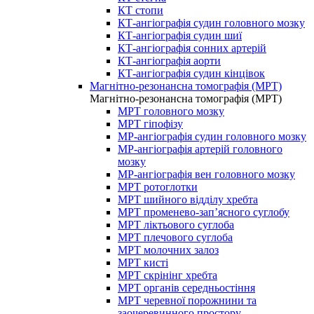
КТ стопи
КТ-ангіографія судин головного мозку
КТ-ангіографія судин шиї
КТ-ангіографія сонних артерій
КТ-ангіографія аорти
КТ-ангіографія судин кінцівок
Магнітно-резонансна томографія (МРТ)
Магнітно-резонансна томографія (МРТ)
МРТ головного мозку
МРТ гіпофізу
МР-ангіографія судин головного мозку
МР-ангіографія артерій головного
мозку
МР-ангіографія вен головного мозку
МРТ ротоглотки
МРТ шийного відділу хребта
МРТ променево-зап’ясного суглобу
МРТ ліктьового суглоба
МРТ плечового суглоба
МРТ молочних залоз
МРТ кисті
МРТ скрінінг хребта
МРТ органів середньостіння
МРТ черевної порожнини та
заочеревинного простору