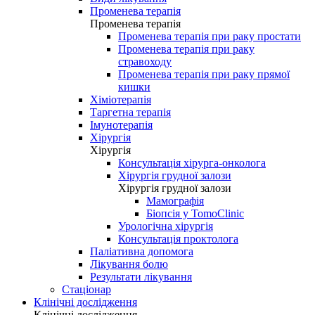
Променева терапія
Променева терапія
Променева терапія при раку простати
Променева терапія при раку
стравоходу
Променева терапія при раку прямої
кишки
Хіміотерапія
Таргетна терапія
Імунотерапія
Хірургія
Хірургія
Консультація хірурга-онколога
Хірургія грудної залози
Хірургія грудної залози
Мамографія
Біопсія у TomoClinic
Урологічна хірургія
Консультація проктолога
Паліативна допомога
Лікування болю
Результати лікування
Стаціонар
Клінічні дослідження
Клінічні дослідження