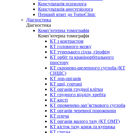
Консультація психолога
Консультація анестезіолога
Перший візит до TomoClinic
Діагностика
Діагностика
Комп’ютерна томографія
Комп’ютерна томографія
КТ з контрастом
КТ головного мозку
КТ турецького сідла, гіпофізу
КТ орбіт та краніоорбітального
простору
КТ скронево-щелепного суглоба (КТ
СНЩС)
КТ лор-органів
КТ шиї, гортані
КТ органів грудної клітки
КТ грудного відділу хребта
КТ кисті
КТ променево-зап’ясткового суглоба
КТ органів черевної порожнини
КТ плеча
КТ органів малого тазу (КТ ОМТ)
КТ кісток тазу, криж та куприка
КТ стегна