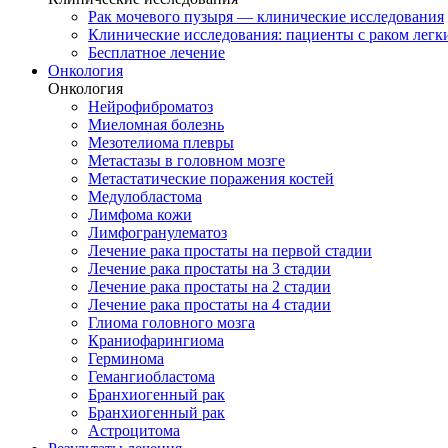
Рак мочевого пузыря — клинические исследования
Клинические исследования: пациенты с раком легки
Бесплатное лечение
Онкология
Онкология
Нейрофиброматоз
Миеломная болезнь
Мезотелиома плевры
Метастазы в головном мозге
Метастатические поражения костей
Медулобластома
Лимфома кожи
Лимфогранулематоз
Лечение рака простаты на первой стадии
Лечение рака простаты на 3 стадии
Лечение рака простаты на 2 стадии
Лечение рака простаты на 4 стадии
Глиома головного мозга
Краниофарингиома
Герминома
Гемангиобластома
Бранхиогенный рак
Бранхиогенный рак
Астроцитома