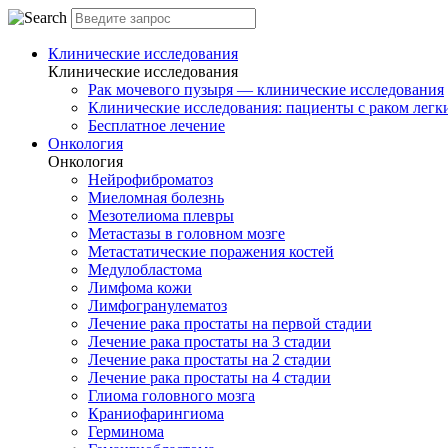
Клинические исследования
Клинические исследования
Рак мочевого пузыря — клинические исследования
Клинические исследования: пациенты с раком легки
Бесплатное лечение
Онкология
Онкология
Нейрофиброматоз
Миеломная болезнь
Мезотелиома плевры
Метастазы в головном мозге
Метастатические поражения костей
Медулобластома
Лимфома кожи
Лимфогранулематоз
Лечение рака простаты на первой стадии
Лечение рака простаты на 3 стадии
Лечение рака простаты на 2 стадии
Лечение рака простаты на 4 стадии
Глиома головного мозга
Краниофарингиома
Герминома