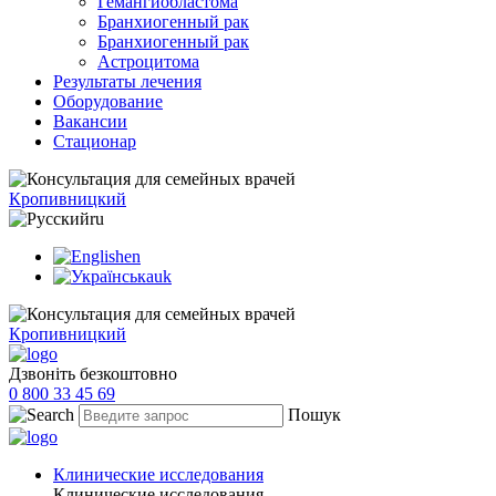
Гемангиобластома
Бранхиогенный рак
Бранхиогенный рак
Астроцитома
Результаты лечения
Оборудование
Вакансии
Стационар
Кропивницкий
ru
en
uk
Кропивницкий
Дзвоніть безкоштовно
0 800 33 45 69
Пошук
Клинические исследования
Клинические исследования