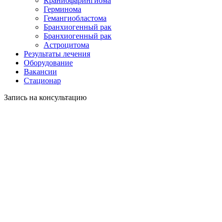
Краниофарингиома
Герминома
Гемангиобластома
Бранхиогенный рак
Бранхиогенный рак
Астроцитома
Результаты лечения
Оборудование
Вакансии
Стационар
Запись на консультацию