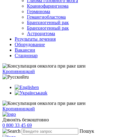
Глиома головного мозга
Краниофарингиома
Герминома
Гемангиобластома
Бранхиогенный рак
Бранхиогенный рак
Астроцитома
Результаты лечения
Оборудование
Вакансии
Стационар
Кропивницкий
ru
en
uk
Кропивницкий
Дзвоніть безкоштовно
0 800 33 45 69
Пошук