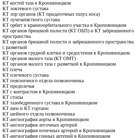
КТ костей таза в Кропивницком
КТ локтевого сустава
КТ лор органов (КТ придаточных пазух носа)
КТ лучезапястного сустава
КТ орбит и краниоорбитального участка в Кропивницком
КТ органов брюшной полости (КТ ОБП) и КТ забрюшинного
пространства
КТ органов брюшной полости и забрюшинного пространства
с разметкой
КТ органов грудной клетки и средостения в Кропивницком
КТ органов малого таза (КТ ОМТ)
КТ органов малого таза с разметкой в Кропивницком
КТ плеча
КТ плечевого сустава
КТ поясничного отдела позвоночника
КТ предплечья
КТ с контрастом в Кропивницком
КТ стопы
КТ тазобедренного сустава в Кропивницком
КТ шеи и КТ гортани
КТ шейного отдела позвоночника
КТ-ангиография аорты в Кропивницком
КТ-ангиография легочных артерий
КТ-ангиография почечных артерий в Кропивницком
КТ-ангиография сонных артерий в Кропивницком