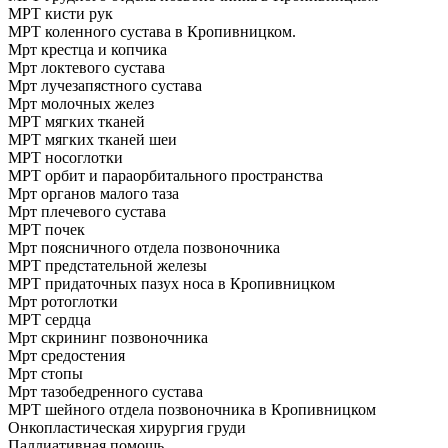
МРТ кисти рук
МРТ коленного сустава в Кропивницком.
Мрт крестца и копчика
Мрт локтевого сустава
Мрт лучезапястного сустава
Мрт молочных желез
МРТ мягких тканей
МРТ мягких тканей шеи
МРТ носоглотки
МРТ орбит и параорбитального пространства
Мрт органов малого таза
Мрт плечевого сустава
МРТ почек
Мрт поясничного отдела позвоночника
МРТ предстательной железы
МРТ придаточных пазух носа в Кропивницком
Мрт ротоглотки
МРТ сердца
Мрт скрининг позвоночника
Мрт средостения
Мрт стопы
Мрт тазобедренного сустава
МРТ шейного отдела позвоночника в Кропивницком
Онкопластическая хирургия груди
Паллиативная помощь