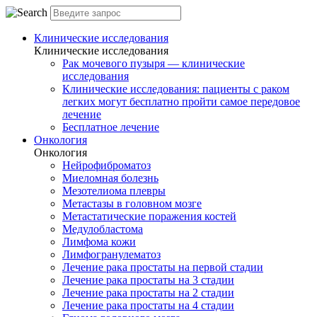
Клинические исследования
Клинические исследования
Рак мочевого пузыря — клинические
исследования
Клинические исследования: пациенты с раком
легких могут бесплатно пройти самое передовое
лечение
Бесплатное лечение
Онкология
Онкология
Нейрофиброматоз
Миеломная болезнь
Мезотелиома плевры
Метастазы в головном мозге
Метастатические поражения костей
Медулобластома
Лимфома кожи
Лимфогранулематоз
Лечение рака простаты на первой стадии
Лечение рака простаты на 3 стадии
Лечение рака простаты на 2 стадии
Лечение рака простаты на 4 стадии