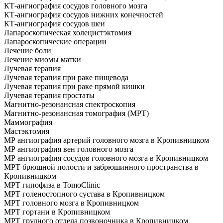
КТ-ангиография сосудов головного мозга
КТ-ангиография сосудов нижних конечностей
КТ-ангиография сосудов шеи
Лапароскопическая холецистэктомия
Лапароскопические операции
Лечение боли
Лечение миомы матки
Лучевая терапия
Лучевая терапия при раке пищевода
Лучевая терапия при раке прямой кишки
Лучевая терапия простаты
Магнитно-резонансная спектроскопия
Магнитно-резонансная томография (МРТ)
Маммография
Мастэктомия
МР ангиография артерий головного мозга в Кропивницком
МР ангиография вен головного мозга
МР ангиография сосудов головного мозга в Кропивницком
МРТ брюшной полости и забрюшинного пространства в
Кропивницком
МРТ гипофиза в TomoClinic
МРТ голеностопного сустава в Кропивницком
МРТ головного мозга в Кропивницком
МРТ гортани в Кропивницком
МРТ грудного отдела позвоночника в Кропивницком