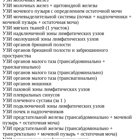
УЗИ молочных желез + щитовидной железы
УЗИ мочевого пузыря с определением остаточной мочи
УЗИ мочевыделительной системы (почки + надпочечники +
мочевой пузырь + остаточная моча)
УЗИ мягких тканей (1 участок)
УЗИ надключичной зоны лимфатических узлов
УЗИ околоушной зоны лимфатических узлов
УЗИ органов брюшной полости
УЗИ органов брюшной полости и забрюшинного
пространства
УЗИ органов малого таза (трансабдоминально +
трансвагинально)
УЗИ органов малого таза (трансабдоминально)
УЗИ органов малого таза (трансвагинально)
УЗИ органов мошонки
УЗИ паховой зоны лимфатических узлов
УЗИ плевральных синусов
УЗИ плечевого сустава (за 1 )
УЗИ подключичной зоны лимфатических узлов
УЗИ почек и надпочечников
УЗИ предстательной железы (трансабдоминально + мочевой
пузырь + остаточная моча)
УЗИ предстательной железы (трансабдоминально +
трансректально + мочевой пузырь + остаточная моча)