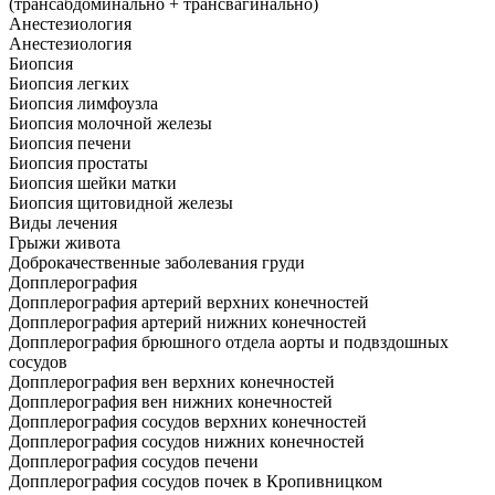
(трансабдоминально + трансвагинально)
Анестезиология
Анестезиология
Биопсия
Биопсия легких
Биопсия лимфоузла
Биопсия молочной железы
Биопсия печени
Биопсия простаты
Биопсия шейки матки
Биопсия щитовидной железы
Виды лечения
Грыжи живота
Доброкачественные заболевания груди
Допплерография
Допплерография артерий верхних конечностей
Допплерография артерий нижних конечностей
Допплерография брюшного отдела аорты и подвздошных
сосудов
Допплерография вен верхних конечностей
Допплерография вен нижних конечностей
Допплерография сосудов верхних конечностей
Допплерография сосудов нижних конечностей
Допплерография сосудов печени
Допплерография сосудов почек в Кропивницком