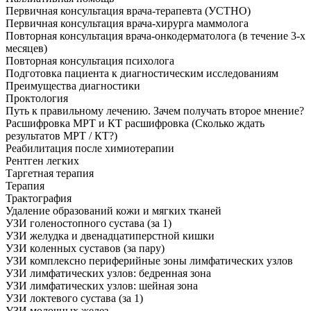
Первичная консультация врача-терапевта (УСТНО)
Первичная консультация врача-хирурга маммолога
Повторная консультация врача-онкодерматолога (в течение 3-х
месяцев)
Повторная консультация психолога
Подготовка пациента к диагностическим исследованиям
Преимущества диагностики
Проктология
Путь к правильному лечению. Зачем получать второе мнение?
Расшифровка МРТ и КТ расшифровка (Сколько ждать
результатов МРТ / КТ?)
Реабилитация после химиотерапии
Рентген легких
Таргетная терапия
Терапия
Трактография
Удаление образований кожи и мягких тканей
УЗИ голеностопного сустава (за 1)
УЗИ желудка и двенадцатиперстной кишки
УЗИ коленных суставов (за пару)
УЗИ комплексно периферийные зоны лимфатических узлов
УЗИ лимфатических узлов: бедренная зона
УЗИ лимфатических узлов: шейная зона
УЗИ локтевого сустава (за 1)
УЗИ молочных желез