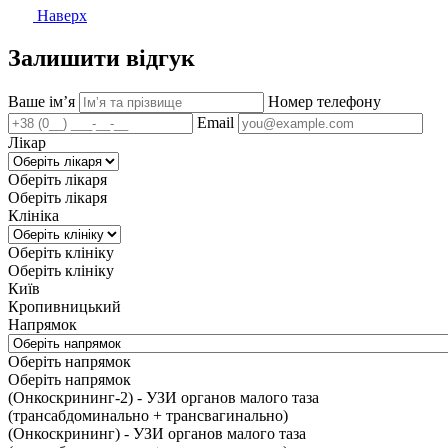
Наверх
Залишити відгук
Ваше імʼя
Номер телефону
Email
Лікар
Оберіть лікаря
Оберіть лікаря
Клініка
Оберіть клініку
Оберіть клініку
Київ
Кропивницький
Напрямок
Оберіть напрямок
Оберіть напрямок
(Онкоскрининг-2) - УЗИ органов малого таза
(трансабдоминально + трансвагинально)
(Онкоскрининг) - УЗИ органов малого таза