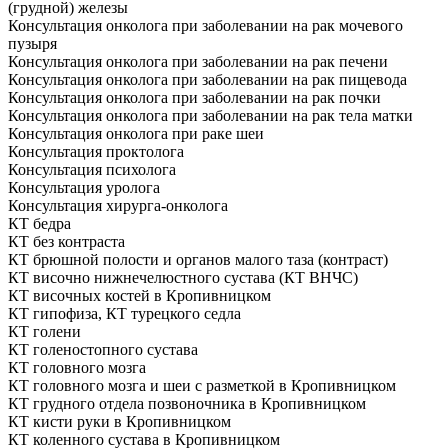
(грудной) железы
Консультация онколога при заболевании на рак мочевого
пузыря
Консультация онколога при заболевании на рак печени
Консультация онколога при заболевании на рак пищевода
Консультация онколога при заболевании на рак почки
Консультация онколога при заболевании на рак тела матки
Консультация онколога при раке шеи
Консультация проктолога
Консультация психолога
Консультация уролога
Консультация хирурга-онколога
КТ бедра
КТ без контраста
КТ брюшной полости и органов малого таза (контраст)
КТ височно нижнечелюстного сустава (КТ ВНЧС)
КТ височных костей в Кропивницком
КТ гипофиза, КТ турецкого седла
КТ голени
КТ голеностопного сустава
КТ головного мозга
КТ головного мозга и шеи с разметкой в Кропивницком
КТ грудного отдела позвоночника в Кропивницком
КТ кисти руки в Кропивницком
КТ коленного сустава в Кропивницком