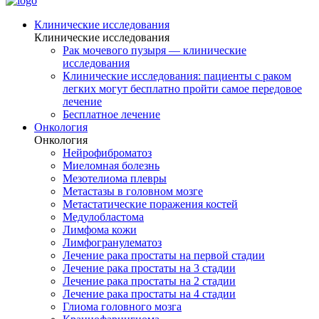
Клинические исследования
Клинические исследования
Рак мочевого пузыря — клинические
исследования
Клинические исследования: пациенты с раком
легких могут бесплатно пройти самое передовое
лечение
Бесплатное лечение
Онкология
Онкология
Нейрофиброматоз
Миеломная болезнь
Мезотелиома плевры
Метастазы в головном мозге
Метастатические поражения костей
Медулобластома
Лимфома кожи
Лимфогранулематоз
Лечение рака простаты на первой стадии
Лечение рака простаты на 3 стадии
Лечение рака простаты на 2 стадии
Лечение рака простаты на 4 стадии
Глиома головного мозга