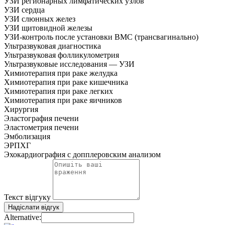
УЗИ регионарных лимфатических узлов
УЗИ сердца
УЗИ слюнных желез
УЗИ щитовидной железы
УЗИ-контроль после установки ВМС (трансвагинально)
Ультразвуковая диагностика
Ультразвуковая фолликулометрия
Ультразвуковые исследования — УЗИ
Химиотерапия при раке желудка
Химиотерапия при раке кишечника
Химиотерапия при раке легких
Химиотерапия при раке яичников
Хирургия
Эластография печени
Эластометрия печени
Эмболизация
ЭРПХГ
Эхокардиография с допплеровским анализом
Текст відгуку
Надіслати відгук
Alternative: