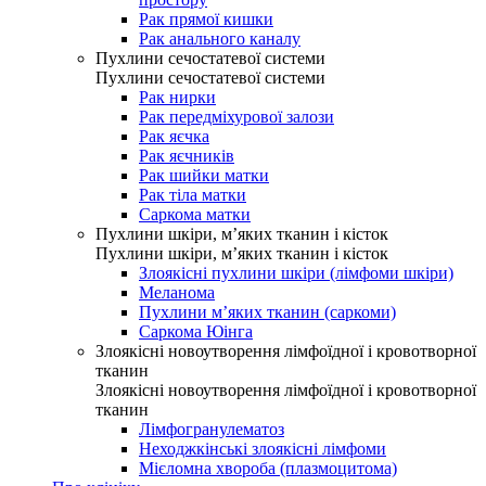
Рак прямої кишки
Рак анального каналу
Пухлини сечостатевої системи
Пухлини сечостатевої системи
Рак нирки
Рак передміхурової залози
Рак яєчка
Рак яєчників
Рак шийки матки
Рак тіла матки
Саркома матки
Пухлини шкіри, м’яких тканин і кісток
Пухлини шкіри, м’яких тканин і кісток
Злоякісні пухлини шкіри (лімфоми шкіри)
Меланома
Пухлини м’яких тканин (саркоми)
Саркома Юінга
Злоякісні новоутворення лімфоїдної і кровотворної
тканин
Злоякісні новоутворення лімфоїдної і кровотворної
тканин
Лімфогранулематоз
Неходжкінські злоякісні лімфоми
Мієломна хвороба (плазмоцитома)