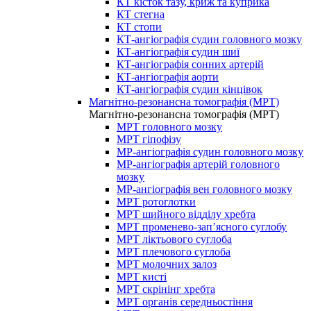
КТ кісток тазу, криж та куприка
КТ стегна
КТ стопи
КТ-ангіографія судин головного мозку
КТ-ангіографія судин шиї
КТ-ангіографія сонних артерій
КТ-ангіографія аорти
КТ-ангіографія судин кінцівок
Магнітно-резонансна томографія (МРТ)
Магнітно-резонансна томографія (МРТ)
МРТ головного мозку
МРТ гіпофізу
МР-ангіографія судин головного мозку
МР-ангіографія артерій головного
мозку
МР-ангіографія вен головного мозку
МРТ ротоглотки
МРТ шийного відділу хребта
МРТ променево-зап’ясного суглобу
МРТ ліктьового суглоба
МРТ плечового суглоба
МРТ молочних залоз
МРТ кисті
МРТ скрінінг хребта
МРТ органів середньостіння