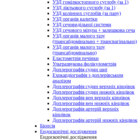
УЗД гомілкостопного суглобу (за 1)
УЗД ліктьового суглобу (за 1)
УЗД колінних суглобів (за пару)
УЗД органів калитки
УЗД сечовидільної системи
УЗД сечового міхура + залишкова сеча
УЗД органів малого тазу
(трансабдомінально + трансвагінально)
УЗД органів малого тазу
(трансабдомінально)
Еластометрія печінки
Ультразвукова фолікулометрія
Доплерографія судин шиї
Ехокардіографія з доплерівським
аналізом
Доплерографія судин верхніх кінцівок
Доплерографія судин нижніх кінцівок
Доплерографія вен верхніх кінцівок
Доплерографія вен нижніх кінцівок
Доплерографія артерій верхніх
кінцівок
Доплерографія артерій нижніх кінцівок
Біопсія
Ендоскопічні дослідження
Ендоскопічні дослідження