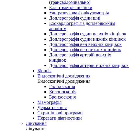
(трансабдомінально)
Еластометрія печінки
Ультразвукова фолікулометрія
Доплерографія судин шиї
Ехокардіографія з доплерівським
аналізом
Доплерографія судин верхніх кінцівок
Доплерографія судин нижніх кінцівок
Доплерографія вен верхніх кінцівок
Доплерографія вен нижніх кінцівок
Доплерографія артерій верхніх
кінцівок
Доплерографія артерій нижніх кінцівок
Біопсія
Ендоскопічні дослідження
Ендоскопічні дослідження
Гастроскопія
Колоноскопія
Бронхоскопія
Мамографія
Дерматоскопія
Скринінгові програми
Переваги діагностики
Лікування
Лікування