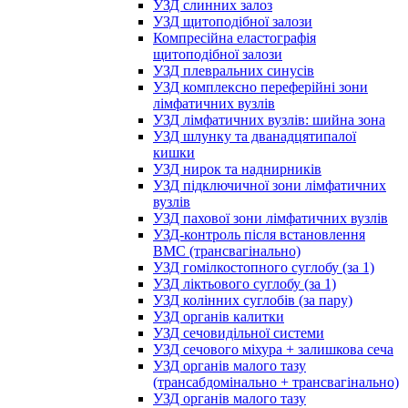
УЗД слинних залоз
УЗД щитоподібної залози
Компресійна еластографія
щитоподібної залози
УЗД плевральних синусів
УЗД комплексно переферійні зони
лімфатичних вузлів
УЗД лімфатичних вузлів: шийна зона
УЗД шлунку та дванадцятипалої
кишки
УЗД нирок та наднирників
УЗД підключичної зони лімфатичних
вузлів
УЗД пахової зони лімфатичних вузлів
УЗД-контроль після встановлення
ВМС (трансвагінально)
УЗД гомілкостопного суглобу (за 1)
УЗД ліктьового суглобу (за 1)
УЗД колінних суглобів (за пару)
УЗД органів калитки
УЗД сечовидільної системи
УЗД сечового міхура + залишкова сеча
УЗД органів малого тазу
(трансабдомінально + трансвагінально)
УЗД органів малого тазу