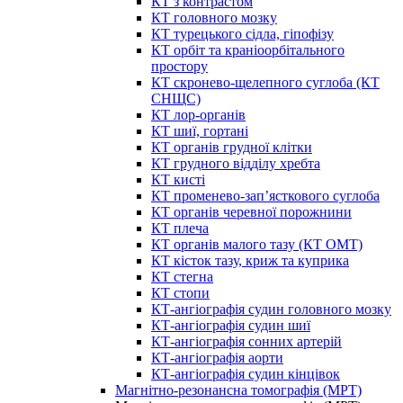
КТ з контрастом
КТ головного мозку
КТ турецького сідла, гіпофізу
КТ орбіт та краніоорбітального
простору
КТ скронево-щелепного суглоба (КТ
СНЩС)
КТ лор-органів
КТ шиї, гортані
КТ органів грудної клітки
КТ грудного відділу хребта
КТ кисті
КТ променево-зап’ясткового суглоба
КТ органів черевної порожнини
КТ плеча
КТ органів малого тазу (КТ ОМТ)
КТ кісток тазу, криж та куприка
КТ стегна
КТ стопи
КТ-ангіографія судин головного мозку
КТ-ангіографія судин шиї
КТ-ангіографія сонних артерій
КТ-ангіографія аорти
КТ-ангіографія судин кінцівок
Магнітно-резонансна томографія (МРТ)