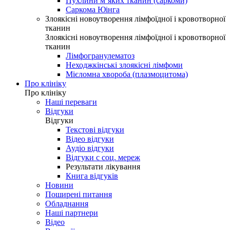
Пухлини м’яких тканин (саркоми)
Саркома Юінга
Злоякісні новоутворення лімфоїдної і кровотворної
тканин
Злоякісні новоутворення лімфоїдної і кровотворної
тканин
Лімфогранулематоз
Неходжкінські злоякісні лімфоми
Мієломна хвороба (плазмоцитома)
Про клініку
Про клініку
Наші переваги
Відгуки
Відгуки
Текстові відгуки
Відео відгуки
Аудіо відгуки
Відгуки с соц. мереж
Результати лікування
Книга відгуків
Новини
Поширені питання
Обладнання
Наші партнери
Відео