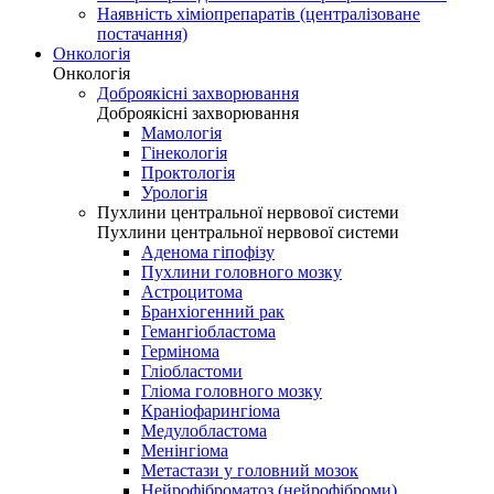
Наявність хіміопрепаратів (централізоване
постачання)
Онкологія
Онкологія
Доброякісні захворювання
Доброякісні захворювання
Мамологія
Гінекологія
Проктологія
Урологія
Пухлини центральної нервової системи
Пухлини центральної нервової системи
Аденома гіпофізу
Пухлини головного мозку
Астроцитома
Бранхіогенний рак
Гемангіобластома
Гермінома
Гліобластоми
Гліома головного мозку
Краніофарингіома
Медулобластома
Менінгіома
Метастази у головний мозок
Нейрофіброматоз (нейрофіброми)