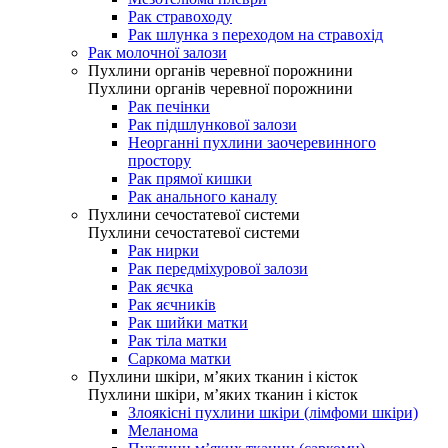
Рак стравоходу
Рак шлунка з переходом на стравохід
Рак молочної залози
Пухлини органів черевної порожнини
Пухлини органів черевної порожнини
Рак печінки
Рак підшлункової залози
Неорганні пухлини заочеревинного
простору
Рак прямої кишки
Рак анального каналу
Пухлини сечостатевої системи
Пухлини сечостатевої системи
Рак нирки
Рак передміхурової залози
Рак яєчка
Рак яєчників
Рак шийки матки
Рак тіла матки
Саркома матки
Пухлини шкіри, м’яких тканин і кісток
Пухлини шкіри, м’яких тканин і кісток
Злоякісні пухлини шкіри (лімфоми шкіри)
Меланома