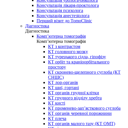
Консультація уролога-онколога
Консультація лікаря-проктолога
Консультація психолога
Консультація анестезіолога
Перший візит до TomoClinic
Діагностика
Діагностика
Комп’ютерна томографія
Комп’ютерна томографія
КТ з контрастом
КТ головного мозку
КТ турецького сідла, гіпофізу
КТ орбіт та краніоорбітального
простору
КТ скронево-щелепного суглоба (КТ
СНЩС)
КТ лор-органів
КТ шиї, гортані
КТ органів грудної клітки
КТ грудного відділу хребта
КТ кисті
КТ променево-зап’ясткового суглоба
КТ органів черевної порожнини
КТ плеча
КТ органів малого тазу (КТ ОМТ)