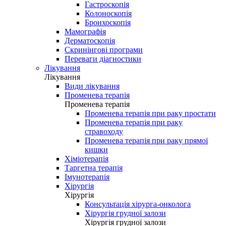
Гастроскопія
Колоноскопія
Бронхоскопія
Мамографія
Дерматоскопія
Скринінгові програми
Переваги діагностики
Лікування
Лікування
Види лікування
Променева терапія
Променева терапія
Променева терапія при раку простати
Променева терапія при раку
стравоходу
Променева терапія при раку прямої
кишки
Хіміотерапія
Таргетна терапія
Імунотерапія
Хірургія
Хірургія
Консультація хірурга-онколога
Хірургія грудної залози
Хірургія грудної залози