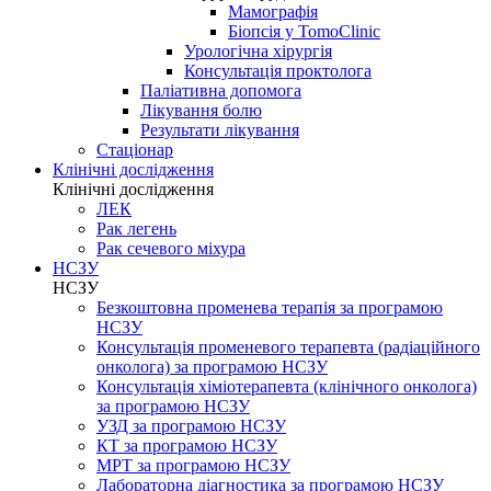
Мамографія
Біопсія у TomoClinic
Урологічна хірургія
Консультація проктолога
Паліативна допомога
Лікування болю
Результати лікування
Стаціонар
Клінічні дослідження
Клінічні дослідження
ЛЕК
Рак легень
Рак сечевого міхура
НСЗУ
НСЗУ
Безкоштовна променева терапія за програмою
НСЗУ
Консультація променевого терапевта (радіаційного
онколога) за програмою НСЗУ
Консультація хіміотерапевта (клінічного онколога)
за програмою НСЗУ
УЗД за програмою НСЗУ
КТ за програмою НСЗУ
МРТ за програмою НСЗУ
Лабораторна діагностика за програмою НСЗУ