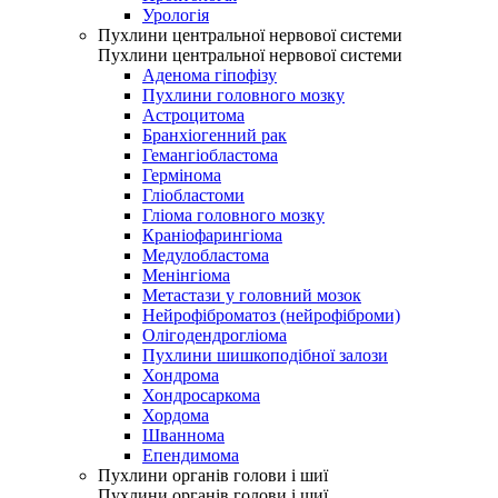
Урологія
Пухлини центральної нервової системи
Пухлини центральної нервової системи
Аденома гіпофізу
Пухлини головного мозку
Астроцитома
Бранхіогенний рак
Гемангіобластома
Гермінома
Гліобластоми
Гліома головного мозку
Краніофарингіома
Медулобластома
Менінгіома
Метастази у головний мозок
Нейрофіброматоз (нейрофіброми)
Олігодендрогліома
Пухлини шишкоподібної залози
Хондрома
Хондросаркома
Хордома
Шваннома
Епендимома
Пухлини органів голови і шиї
Пухлини органів голови і шиї