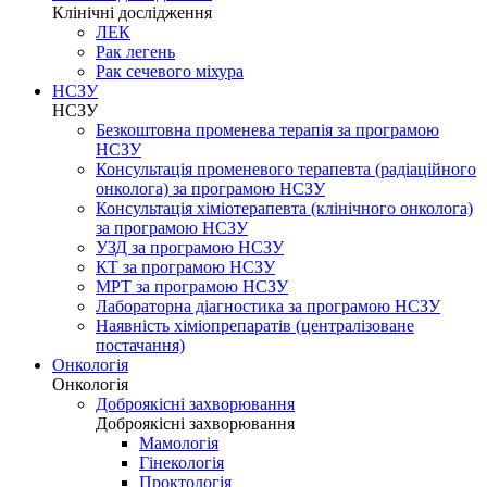
Клінічні дослідження
ЛЕК
Рак легень
Рак сечевого міхура
НСЗУ
НСЗУ
Безкоштовна променева терапія за програмою
НСЗУ
Консультація променевого терапевта (радіаційного
онколога) за програмою НСЗУ
Консультація хіміотерапевта (клінічного онколога)
за програмою НСЗУ
УЗД за програмою НСЗУ
КТ за програмою НСЗУ
МРТ за програмою НСЗУ
Лабораторна діагностика за програмою НСЗУ
Наявність хіміопрепаратів (централізоване
постачання)
Онкологія
Онкологія
Доброякісні захворювання
Доброякісні захворювання
Мамологія
Гінекологія
Проктологія