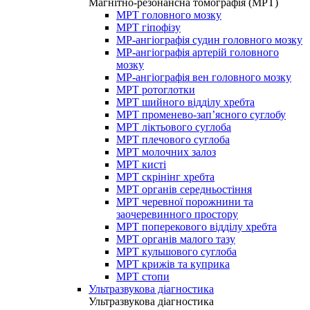
Магнітно-резонансна томографія (МРТ)
МРТ головного мозку
МРТ гіпофізу
МР-ангіографія судин головного мозку
МР-ангіографія артерій головного
мозку
МР-ангіографія вен головного мозку
МРТ ротоглотки
МРТ шийного відділу хребта
МРТ променево-зап’ясного суглобу
МРТ ліктьового суглоба
МРТ плечового суглоба
МРТ молочних залоз
МРТ кисті
МРТ скрінінг хребта
МРТ органів середньостіння
МРТ черевної порожнини та
заочеревинного простору
МРТ поперекового відділу хребта
МРТ органів малого тазу
МРТ кульшового суглоба
МРТ крижів та куприка
МРТ стопи
Ультразвукова діагностика
Ультразвукова діагностика