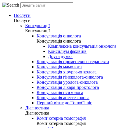
Послуги
Послуги
Консультації
Консультації
Консультація онколога
Консультація онколога
Комплексна консультація онколога
Консиліум фахівців
Друга думка
Консультація променевого терапевта
Консультація мамолога
Консультація хірурга-онколога
Консультація гінеколога-онколога
Консультація уролога-онколога
Консультація лікаря-проктолога
Консультація психолога
Консультація анестезіолога
Перший візит до TomoClinic
Діагностика
Діагностика
Комп’ютерна томографія
Комп’ютерна томографія