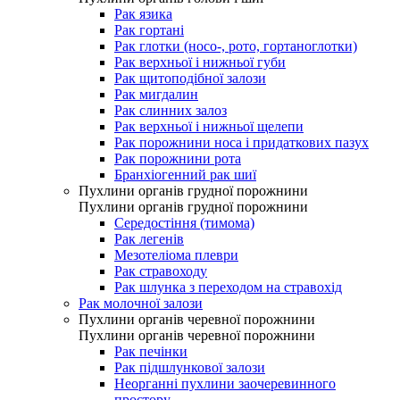
Рак язика
Рак гортані
Рак глотки (носо-, рото, гортаноглотки)
Рак верхньої і нижньої губи
Рак щитоподібної залози
Рак мигдалин
Рак слинних залоз
Рак верхньої і нижньої щелепи
Рак порожнини носа і придаткових пазух
Рак порожнини рота
Бранхіогенний рак шиї
Пухлини органів грудної порожнини
Пухлини органів грудної порожнини
Середостіння (тимома)
Рак легенів
Мезотеліома плеври
Рак стравоходу
Рак шлунка з переходом на стравохід
Рак молочної залози
Пухлини органів черевної порожнини
Пухлини органів черевної порожнини
Рак печінки
Рак підшлункової залози
Неорганні пухлини заочеревинного
простору