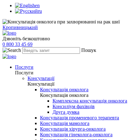
en
ru
Кропивницький
Дзвоніть безкоштовно
0 800 33 45 69
Пошук
Послуги
Послуги
Консультації
Консультації
Консультація онколога
Консультація онколога
Комплексна консультація онколога
Консиліум фахівців
Друга думка
Консультація променевого терапевта
Консультація мамолога
Консультація хірурга-онколога
Консультація гінеколога-онколога