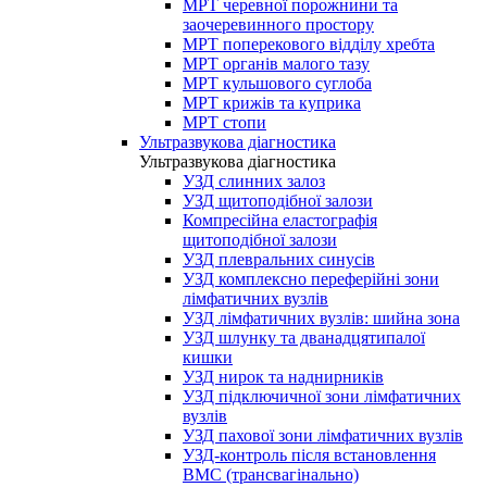
МРТ черевної порожнини та
заочеревинного простору
МРТ поперекового відділу хребта
МРТ органів малого тазу
МРТ кульшового суглоба
МРТ крижів та куприка
МРТ стопи
Ультразвукова діагностика
Ультразвукова діагностика
УЗД слинних залоз
УЗД щитоподібної залози
Компресійна еластографія
щитоподібної залози
УЗД плевральних синусів
УЗД комплексно переферійні зони
лімфатичних вузлів
УЗД лімфатичних вузлів: шийна зона
УЗД шлунку та дванадцятипалої
кишки
УЗД нирок та наднирників
УЗД підключичної зони лімфатичних
вузлів
УЗД пахової зони лімфатичних вузлів
УЗД-контроль після встановлення
ВМС (трансвагінально)