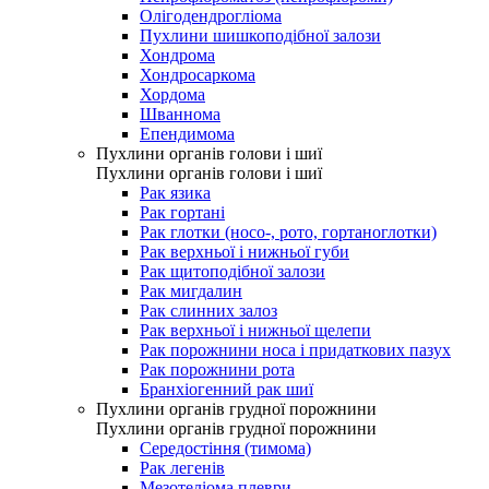
Олігодендрогліома
Пухлини шишкоподібної залози
Хондрома
Хондросаркома
Хордома
Шваннома
Епендимома
Пухлини органів голови і шиї
Пухлини органів голови і шиї
Рак язика
Рак гортані
Рак глотки (носо-, рото, гортаноглотки)
Рак верхньої і нижньої губи
Рак щитоподібної залози
Рак мигдалин
Рак слинних залоз
Рак верхньої і нижньої щелепи
Рак порожнини носа і придаткових пазух
Рак порожнини рота
Бранхіогенний рак шиї
Пухлини органів грудної порожнини
Пухлини органів грудної порожнини
Середостіння (тимома)
Рак легенів
Мезотеліома плеври