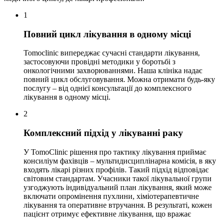
1
Повний цикл лікування в одному місці
Tomoclinic випереджає сучасні стандарти лікування,
застосовуючи провідні методики у боротьбі з
онкологічними захворюваннями. Наша клініка надає
повний цикл обслуговування. Можна отримати будь-яку
послугу – від однієї консультації до комплексного
лікування в одному місці.
2
Комплексний підхід у лікуванні раку
У TomoClinic рішення про тактику лікування приймає
консиліум фахівців – мультидисциплінарна комісія, в яку
входять лікарі різних профілів. Такий підхід відповідає
світовим стандартам. Учасники такої лікувальної групи
узгоджують індивідуальний план лікування, який може
включати опромінення пухлини, хіміотерапевтичне
лікування та оперативне втручання. В результаті, кожен
пацієнт отримує ефективне лікування, що вражає