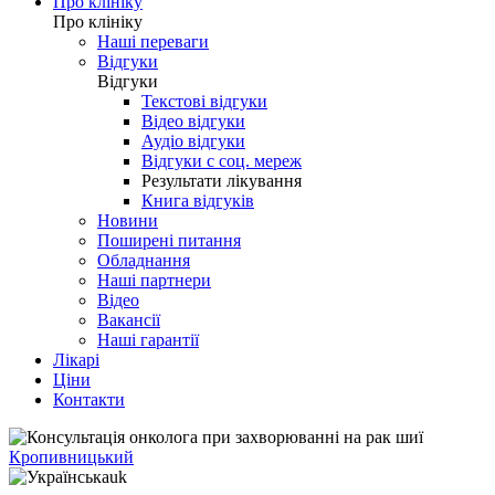
Про клініку
Про клініку
Наші переваги
Відгуки
Відгуки
Текстові відгуки
Відео відгуки
Аудіо відгуки
Відгуки с соц. мереж
Результати лікування
Книга відгуків
Новини
Поширені питання
Обладнання
Наші партнери
Відео
Вакансії
Наші гарантії
Лікарі
Ціни
Контакти
Кропивницький
uk