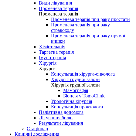
Види лікування
Променева терапія
Променева терапія
Променева терапія при раку простати
Променева терапія при раку
стравоходу
Променева терапія при раку прямої
кишки
Хіміотерапія
Таргетна терапія
Імунотерапія
Хірургія
Хірургія
Консультація хірурга-онколога
Хірургія грудної залози
Хірургія грудної залози
Мамографія
Біопсія у TomoClinic
Урологічна хірургія
Консультація проктолога
Паліативна допомога
Лікування болю
Результати лікування
Стаціонар
Клінічні дослідження