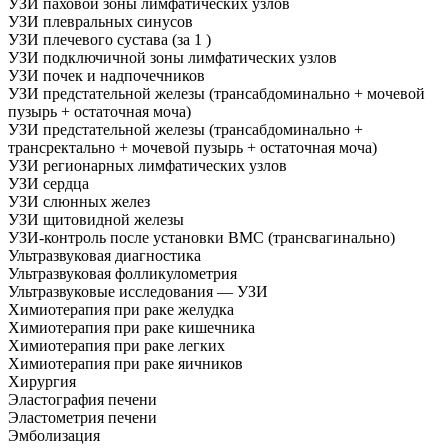
УЗИ паховой зоны лимфатических узлов
УЗИ плевральных синусов
УЗИ плечевого сустава (за 1 )
УЗИ подключичной зоны лимфатических узлов
УЗИ почек и надпочечников
УЗИ предстательной железы (трансабдоминально + мочевой
пузырь + остаточная моча)
УЗИ предстательной железы (трансабдоминально +
трансректально + мочевой пузырь + остаточная моча)
УЗИ регионарных лимфатических узлов
УЗИ сердца
УЗИ слюнных желез
УЗИ щитовидной железы
УЗИ-контроль после установки ВМС (трансвагинально)
Ультразвуковая диагностика
Ультразвуковая фолликулометрия
Ультразвуковые исследования — УЗИ
Химиотерапия при раке желудка
Химиотерапия при раке кишечника
Химиотерапия при раке легких
Химиотерапия при раке яичников
Хирургия
Эластография печени
Эластометрия печени
Эмболизация