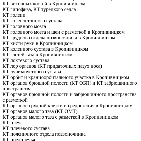
КТ височных костей в Кропивницком
КТ гипофиза, КТ турецкого седла
КТ голени
КТ голеностопного сустава
КТ головного мозга
КТ головного мозга и шеи с разметкой в Кропивницком
КТ грудного отдела позвоночника в Кропивницком
КТ кисти руки в Кропивницком
КТ коленного сустава в Кропивницком
КТ костей таза в Кропивницком
КТ локтевого сустава
КТ лор органов (КТ придаточных пазух носа)
КТ лучезапястного сустава
КТ орбит и краниоорбитального участка в Кропивницком
КТ органов брюшной полости (КТ ОБП) и КТ забрюшинного
пространства
КТ органов брюшной полости и забрюшинного пространства
с разметкой
КТ органов грудной клетки и средостения в Кропивницком
КТ органов малого таза (КТ ОМТ)
КТ органов малого таза с разметкой в Кропивницком
КТ плеча
КТ плечевого сустава
КТ поясничного отдела позвоночника
КТ предплечья