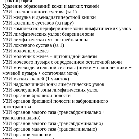
Трактография
Удаление образований кожи и мягких тканей
УЗИ голеностопного сустава (за 1)
УЗИ желудка и двенадцатиперстной кишки
УЗИ коленных суставов (за пару)
УЗИ комплексно периферийные зоны лимфатических узлов
УЗИ лимфатических узлов: бедренная зона
УЗИ лимфатических узлов: шейная зона
УЗИ локтевого сустава (за 1)
УЗИ молочных желез
УЗИ молочных желез + щитовидной железы
УЗИ мочевого пузыря с определением остаточной мочи
УЗИ мочевыделительной системы (почки + надпочечники +
мочевой пузырь + остаточная моча)
УЗИ мягких тканей (1 участок)
УЗИ надключичной зоны лимфатических узлов
УЗИ околоушной зоны лимфатических узлов
УЗИ органов брюшной полости
УЗИ органов брюшной полости и забрюшинного
пространства
УЗИ органов малого таза (трансабдоминально +
трансвагинально)
УЗИ органов малого таза (трансабдоминально)
УЗИ органов малого таза (трансвагинально)
УЗИ органов мошонки