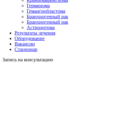
Краниофарингиома
Герминома
Гемангиобластома
Бранхиогенный рак
Бранхиогенный рак
Астроцитома
Результаты лечения
Оборудование
Вакансии
Стационар
Запись на консультацию