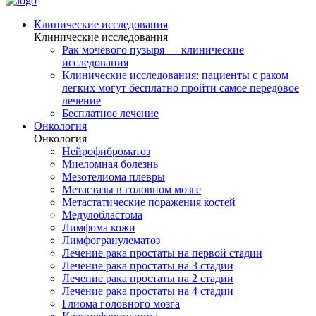
Клинические исследования
Клинические исследования
Рак мочевого пузыря — клинические
исследования
Клинические исследования: пациенты с раком
легких могут бесплатно пройти самое передовое
лечение
Бесплатное лечение
Онкология
Онкология
Нейрофиброматоз
Миеломная болезнь
Мезотелиома плевры
Метастазы в головном мозге
Метастатические поражения костей
Медулобластома
Лимфома кожи
Лимфогранулематоз
Лечение рака простаты на первой стадии
Лечение рака простаты на 3 стадии
Лечение рака простаты на 2 стадии
Лечение рака простаты на 4 стадии
Глиома головного мозга