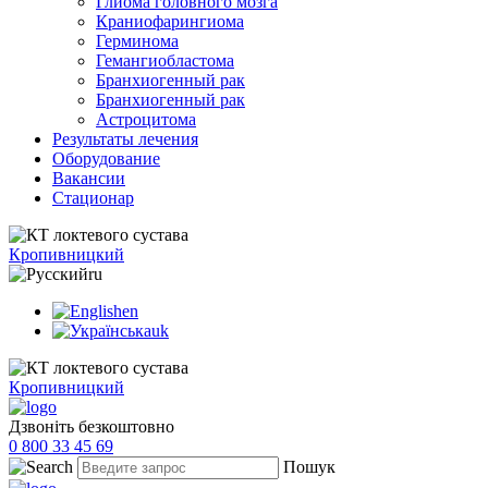
Глиома головного мозга
Краниофарингиома
Герминома
Гемангиобластома
Бранхиогенный рак
Бранхиогенный рак
Астроцитома
Результаты лечения
Оборудование
Вакансии
Стационар
Кропивницкий
ru
en
uk
Кропивницкий
Дзвоніть безкоштовно
0 800 33 45 69
Пошук