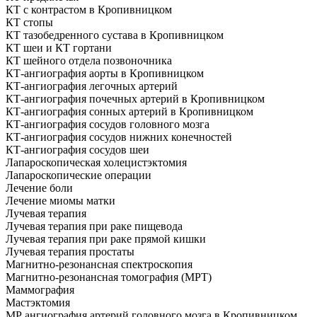
КТ с контрастом в Кропивницком
КТ стопы
КТ тазобедренного сустава в Кропивницком
КТ шеи и КТ гортани
КТ шейного отдела позвоночника
КТ-ангиография аорты в Кропивницком
КТ-ангиография легочных артерий
КТ-ангиография почечных артерий в Кропивницком
КТ-ангиография сонных артерий в Кропивницком
КТ-ангиография сосудов головного мозга
КТ-ангиография сосудов нижних конечностей
КТ-ангиография сосудов шеи
Лапароскопическая холецистэктомия
Лапароскопические операции
Лечение боли
Лечение миомы матки
Лучевая терапия
Лучевая терапия при раке пищевода
Лучевая терапия при раке прямой кишки
Лучевая терапия простаты
Магнитно-резонансная спектроскопия
Магнитно-резонансная томография (МРТ)
Маммография
Мастэктомия
МР ангиография артерий головного мозга в Кропивницком