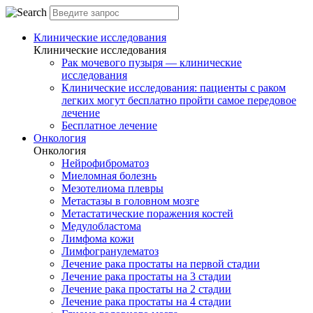
Клинические исследования
Клинические исследования
Рак мочевого пузыря — клинические
исследования
Клинические исследования: пациенты с раком
легких могут бесплатно пройти самое передовое
лечение
Бесплатное лечение
Онкология
Онкология
Нейрофиброматоз
Миеломная болезнь
Мезотелиома плевры
Метастазы в головном мозге
Метастатические поражения костей
Медулобластома
Лимфома кожи
Лимфогранулематоз
Лечение рака простаты на первой стадии
Лечение рака простаты на 3 стадии
Лечение рака простаты на 2 стадии
Лечение рака простаты на 4 стадии