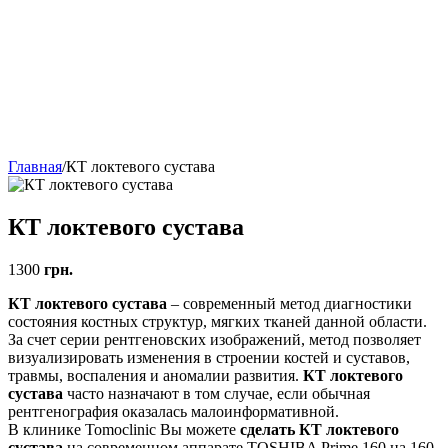
Главная
/
КТ локтевого сустава
КТ локтевого сустава
1300
грн.
КТ локтевого сустава
– современный метод диагностики
состояния костных структур, мягких тканей данной области.
За счет серии рентгеновских изображений, метод позволяет
визуализировать изменения в строении костей и суставов,
травмы, воспаления и аномалии развития.
КТ локтевого
сустава
часто назначают в том случае, если обычная
рентгенография оказалась малоинформативной.
В клинике Tomoclinic Вы можете
сделать КТ локтевого
сустава
на современном аппарате TOSHIBA Prime 160 на 160