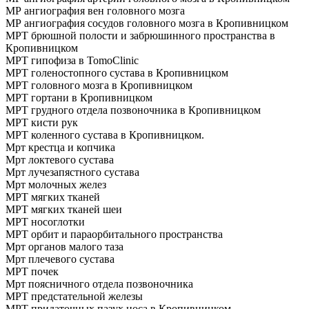
МР ангиография вен головного мозга
МР ангиография сосудов головного мозга в Кропивницком
МРТ брюшной полости и забрюшинного пространства в
Кропивницком
МРТ гипофиза в TomoClinic
МРТ голеностопного сустава в Кропивницком
МРТ головного мозга в Кропивницком
МРТ гортани в Кропивницком
МРТ грудного отдела позвоночника в Кропивницком
МРТ кисти рук
МРТ коленного сустава в Кропивницком.
Мрт крестца и копчика
Мрт локтевого сустава
Мрт лучезапястного сустава
Мрт молочных желез
МРТ мягких тканей
МРТ мягких тканей шеи
МРТ носоглотки
МРТ орбит и параорбитального пространства
Мрт органов малого таза
Мрт плечевого сустава
МРТ почек
Мрт поясничного отдела позвоночника
МРТ предстательной железы
МРТ придаточных пазух носа в Кропивницком