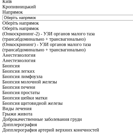
Київ
Кропивницький
Напрямок
Оберіть напрямок
Оберіть напрямок
(Онкоскрининг-2) - УЗИ органов малого таза
(трансабдоминально + трансвагинально)
(Онкоскрининг) - УЗИ органов малого таза
(трансабдоминально + трансвагинально)
Анестезиология
Анестезиология
Биопсия
Биопсия легких
Биопсия лимфоузла
Биопсия молочной железы
Биопсия печени
Биопсия простаты
Биопсия шейки матки
Биопсия щитовидной железы
Виды лечения
Грыжи живота
Доброкачественные заболевания груди
Допплерография
Допплерография артерий верхних конечностей