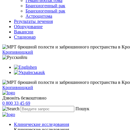
Гемангиобластома
Бранхиогенный рак
Бранхиогенный рак
Астроцитома
Результаты лечения
Оборудование
Вакансии
Стационар
Кропивницкий
ru
en
uk
Кропивницкий
Дзвоніть безкоштовно
0 800 33 45 69
Пошук
Клинические исследования
Клинические исследования