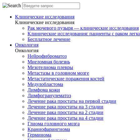
Клинические исследования
Клинические исследования
Рак мочевого пузыря — клинические исследования
Клинические исследования: пациенты с раком легки
Бесплатное лечение
Онкология
Онкология
Нейрофиброматоз
Миеломная болезнь
Мезотелиома плевры
Метастазы в головном мозге
Метастатические поражения костей
Медулобластома
Лимфома кожи
Лимфогранулематоз
Лечение рака простаты на первой стадии
Лечение рака простаты на 3 стадии
Лечение рака простаты на 2 стадии
Лечение рака простаты на 4 стадии
Глиома головного мозга
Краниофарингиома
Герминома