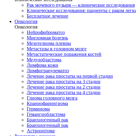
Рак мочевого пузыря — клинические исследования
Клинические исследования: пациенты с раком легки
Бесплатное лечение
Онкология
Онкология
Нейрофиброматоз
Миеломная болезнь
Мезотелиома плевры
Метастазы в головном мозге
Метастатические поражения костей
Медулобластома
Лимфома кожи
Лимфогранулематоз
Лечение рака простаты на первой стадии
Лечение рака простаты на 3 стадии
Лечение рака простаты на 2 стадии
Лечение рака простаты на 4 стадии
Глиома головного мозга
Краниофарингиома
Герминома
Гемангиобластома
Бранхиогенный рак
Бранхиогенный рак
Астроцитома