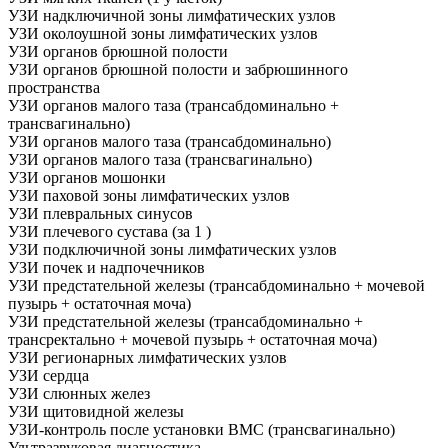
УЗИ надключичной зоны лимфатических узлов
УЗИ околоушной зоны лимфатических узлов
УЗИ органов брюшной полости
УЗИ органов брюшной полости и забрюшинного
пространства
УЗИ органов малого таза (трансабдоминально +
трансвагинально)
УЗИ органов малого таза (трансабдоминально)
УЗИ органов малого таза (трансвагинально)
УЗИ органов мошонки
УЗИ паховой зоны лимфатических узлов
УЗИ плевральных синусов
УЗИ плечевого сустава (за 1 )
УЗИ подключичной зоны лимфатических узлов
УЗИ почек и надпочечников
УЗИ предстательной железы (трансабдоминально + мочевой
пузырь + остаточная моча)
УЗИ предстательной железы (трансабдоминально +
трансректально + мочевой пузырь + остаточная моча)
УЗИ регионарных лимфатических узлов
УЗИ сердца
УЗИ слюнных желез
УЗИ щитовидной железы
УЗИ-контроль после установки ВМС (трансвагинально)
Ультразвуковая диагностика