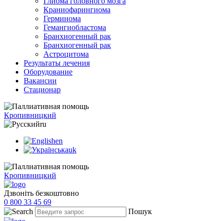
Глиома головного мозга
Краниофарингиома
Герминома
Гемангиобластома
Бранхиогенный рак
Бранхиогенный рак
Астроцитома
Результаты лечения
Оборудование
Вакансии
Стационар
Кропивницкий
ru
en
uk
Кропивницкий
Дзвоніть безкоштовно
0 800 33 45 69
Пошук