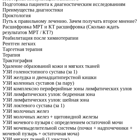
Подготовка пациента к диагностическим исследованиям
Преимущества диагностики
Проктология
Путь к правильному лечению. Зачем получать второе мнение?
Расшифровка МРТ и КТ расшифровка (Сколько ждать
результатов МРТ / КТ?)
Реабилитация после химиотерапии
Рентген легких
Таргетная терапия
Терапия
Трактография
Удаление образований кожи и мягких тканей
УЗИ голеностопного сустава (за 1)
УЗИ желудка и двенадцатиперстной кишки
УЗИ коленных суставов (за пару)
УЗИ комплексно периферийные зоны лимфатических узлов
УЗИ лимфатических узлов: бедренная зона
УЗИ лимфатических узлов: шейная зона
УЗИ локтевого сустава (за 1)
УЗИ молочных желез
УЗИ молочных желез + щитовидной железы
УЗИ мочевого пузыря с определением остаточной мочи
УЗИ мочевыделительной системы (почки + надпочечники +
мочевой пузырь + остаточная моча)
УЗИ мягких тканей (1 участок)