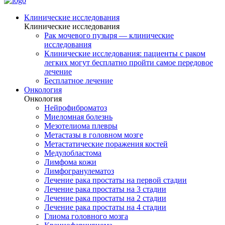
Клинические исследования
Клинические исследования
Рак мочевого пузыря — клинические
исследования
Клинические исследования: пациенты с раком
легких могут бесплатно пройти самое передовое
лечение
Бесплатное лечение
Онкология
Онкология
Нейрофиброматоз
Миеломная болезнь
Мезотелиома плевры
Метастазы в головном мозге
Метастатические поражения костей
Медулобластома
Лимфома кожи
Лимфогранулематоз
Лечение рака простаты на первой стадии
Лечение рака простаты на 3 стадии
Лечение рака простаты на 2 стадии
Лечение рака простаты на 4 стадии
Глиома головного мозга