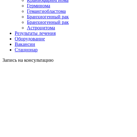
Краниофарингиома
Герминома
Гемангиобластома
Бранхиогенный рак
Бранхиогенный рак
Астроцитома
Результаты лечения
Оборудование
Вакансии
Стационар
Запись на консультацию