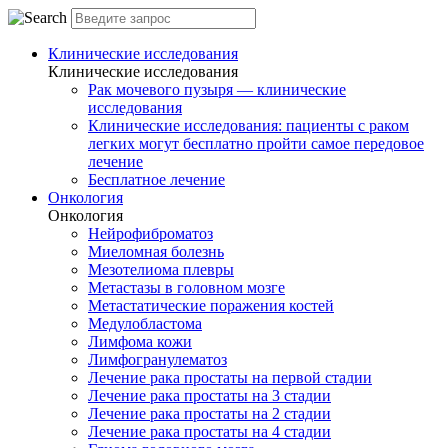
Клинические исследования
Клинические исследования
Рак мочевого пузыря — клинические
исследования
Клинические исследования: пациенты с раком
легких могут бесплатно пройти самое передовое
лечение
Бесплатное лечение
Онкология
Онкология
Нейрофиброматоз
Миеломная болезнь
Мезотелиома плевры
Метастазы в головном мозге
Метастатические поражения костей
Медулобластома
Лимфома кожи
Лимфогранулематоз
Лечение рака простаты на первой стадии
Лечение рака простаты на 3 стадии
Лечение рака простаты на 2 стадии
Лечение рака простаты на 4 стадии