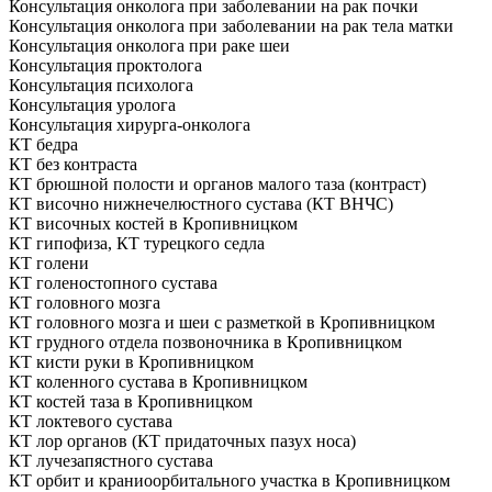
Консультация онколога при заболевании на рак почки
Консультация онколога при заболевании на рак тела матки
Консультация онколога при раке шеи
Консультация проктолога
Консультация психолога
Консультация уролога
Консультация хирурга-онколога
КТ бедра
КТ без контраста
КТ брюшной полости и органов малого таза (контраст)
КТ височно нижнечелюстного сустава (КТ ВНЧС)
КТ височных костей в Кропивницком
КТ гипофиза, КТ турецкого седла
КТ голени
КТ голеностопного сустава
КТ головного мозга
КТ головного мозга и шеи с разметкой в Кропивницком
КТ грудного отдела позвоночника в Кропивницком
КТ кисти руки в Кропивницком
КТ коленного сустава в Кропивницком
КТ костей таза в Кропивницком
КТ локтевого сустава
КТ лор органов (КТ придаточных пазух носа)
КТ лучезапястного сустава
КТ орбит и краниоорбитального участка в Кропивницком