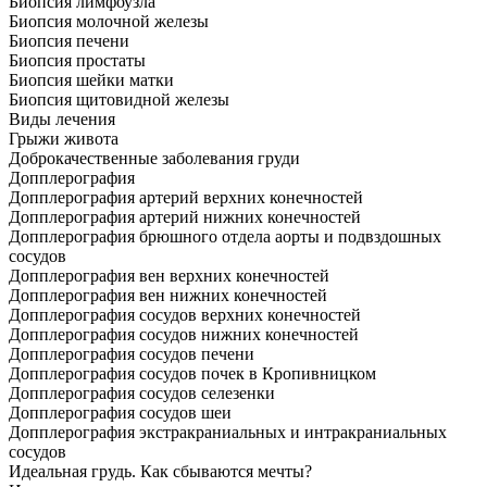
Биопсия лимфоузла
Биопсия молочной железы
Биопсия печени
Биопсия простаты
Биопсия шейки матки
Биопсия щитовидной железы
Виды лечения
Грыжи живота
Доброкачественные заболевания груди
Допплерография
Допплерография артерий верхних конечностей
Допплерография артерий нижних конечностей
Допплерография брюшного отдела аорты и подвздошных
сосудов
Допплерография вен верхних конечностей
Допплерография вен нижних конечностей
Допплерография сосудов верхних конечностей
Допплерография сосудов нижних конечностей
Допплерография сосудов печени
Допплерография сосудов почек в Кропивницком
Допплерография сосудов селезенки
Допплерография сосудов шеи
Допплерография экстракраниальных и интракраниальных
сосудов
Идеальная грудь. Как сбываются мечты?