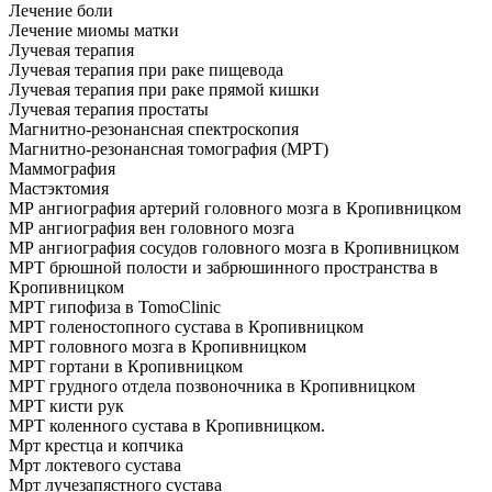
Лечение боли
Лечение миомы матки
Лучевая терапия
Лучевая терапия при раке пищевода
Лучевая терапия при раке прямой кишки
Лучевая терапия простаты
Магнитно-резонансная спектроскопия
Магнитно-резонансная томография (МРТ)
Маммография
Мастэктомия
МР ангиография артерий головного мозга в Кропивницком
МР ангиография вен головного мозга
МР ангиография сосудов головного мозга в Кропивницком
МРТ брюшной полости и забрюшинного пространства в
Кропивницком
МРТ гипофиза в TomoClinic
МРТ голеностопного сустава в Кропивницком
МРТ головного мозга в Кропивницком
МРТ гортани в Кропивницком
МРТ грудного отдела позвоночника в Кропивницком
МРТ кисти рук
МРТ коленного сустава в Кропивницком.
Мрт крестца и копчика
Мрт локтевого сустава
Мрт лучезапястного сустава