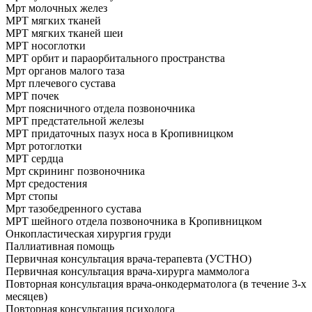
Мрт молочных желез
МРТ мягких тканей
МРТ мягких тканей шеи
МРТ носоглотки
МРТ орбит и параорбитального пространства
Мрт органов малого таза
Мрт плечевого сустава
МРТ почек
Мрт поясничного отдела позвоночника
МРТ предстательной железы
МРТ придаточных пазух носа в Кропивницком
Мрт ротоглотки
МРТ сердца
Мрт скрининг позвоночника
Мрт средостения
Мрт стопы
Мрт тазобедренного сустава
МРТ шейного отдела позвоночника в Кропивницком
Онкопластическая хирургия груди
Паллиативная помощь
Первичная консультация врача-терапевта (УСТНО)
Первичная консультация врача-хирурга маммолога
Повторная консультация врача-онкодерматолога (в течение 3-х
месяцев)
Повторная консультация психолога