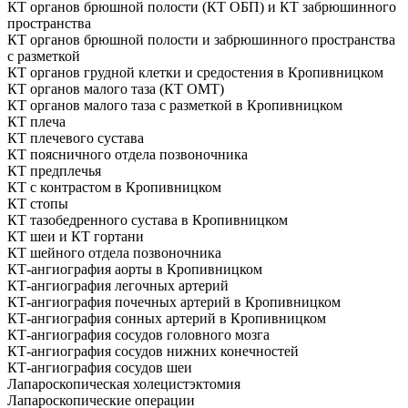
КТ органов брюшной полости (КТ ОБП) и КТ забрюшинного
пространства
КТ органов брюшной полости и забрюшинного пространства
с разметкой
КТ органов грудной клетки и средостения в Кропивницком
КТ органов малого таза (КТ ОМТ)
КТ органов малого таза с разметкой в Кропивницком
КТ плеча
КТ плечевого сустава
КТ поясничного отдела позвоночника
КТ предплечья
КТ с контрастом в Кропивницком
КТ стопы
КТ тазобедренного сустава в Кропивницком
КТ шеи и КТ гортани
КТ шейного отдела позвоночника
КТ-ангиография аорты в Кропивницком
КТ-ангиография легочных артерий
КТ-ангиография почечных артерий в Кропивницком
КТ-ангиография сонных артерий в Кропивницком
КТ-ангиография сосудов головного мозга
КТ-ангиография сосудов нижних конечностей
КТ-ангиография сосудов шеи
Лапароскопическая холецистэктомия
Лапароскопические операции