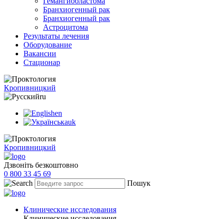
Гемангиобластома
Бранхиогенный рак
Бранхиогенный рак
Астроцитома
Результаты лечения
Оборудование
Вакансии
Стационар
Кропивницкий
ru
en
uk
Кропивницкий
Дзвоніть безкоштовно
0 800 33 45 69
Пошук
Клинические исследования
Клинические исследования