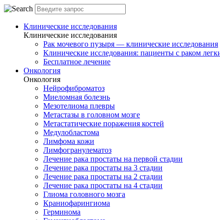
Клинические исследования
Клинические исследования
Рак мочевого пузыря — клинические исследования
Клинические исследования: пациенты с раком легки
Бесплатное лечение
Онкология
Онкология
Нейрофиброматоз
Миеломная болезнь
Мезотелиома плевры
Метастазы в головном мозге
Метастатические поражения костей
Медулобластома
Лимфома кожи
Лимфогранулематоз
Лечение рака простаты на первой стадии
Лечение рака простаты на 3 стадии
Лечение рака простаты на 2 стадии
Лечение рака простаты на 4 стадии
Глиома головного мозга
Краниофарингиома
Герминома