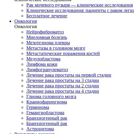
Рак мочевого пузыря — клинические исследования
Клинические исследования: пациенты с раком легки
Бесплатное лечение
Онкология
Онкология
Нейрофиброматоз
Миеломная болезнь
Мезотелиома плевры
Метастазы в головном мозге
Метастатические поражения костей
Медулобластома
Лимфома кожи
Лимфогранулематоз
Лечение рака простаты на первой стадии
Лечение рака простаты на 3 стадии
Лечение рака простаты на 2 стадии
Лечение рака простаты на 4 стадии
Глиома головного мозга
Краниофарингиома
Герминома
Гемангиобластома
Бранхиогенный рак
Бранхиогенный рак
Астроцитома