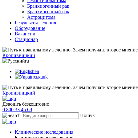
Гемангиобластома
Бранхиогенный рак
Бранхиогенный рак
Астроцитома
Результаты лечения
Оборудование
Вакансии
Стационар
Кропивницкий
ru
en
uk
Кропивницкий
Дзвоніть безкоштовно
0 800 33 45 69
Пошук
Клинические исследования
Клинические исследования