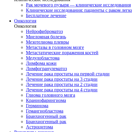
Рак мочевого пузыря — клинические исследования
Клинические исследования: пациенты с раком легки
Бесплатное лечение
Онкология
Онкология
Нейрофиброматоз
Миеломная болезнь
Мезотелиома плевры
Метастазы в головном мозге
Метастатические поражения костей
Медулобластома
Лимфома кожи
Лимфогранулематоз
Лечение рака простаты на первой стадии
Лечение рака простаты на 3 стадии
Лечение рака простаты на 2 стадии
Лечение рака простаты на 4 стадии
Глиома головного мозга
Краниофарингиома
Герминома
Гемангиобластома
Бранхиогенный рак
Бранхиогенный рак
Астроцитома