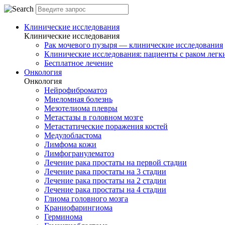
Клинические исследования
Клинические исследования
Рак мочевого пузыря — клинические исследования
Клинические исследования: пациенты с раком легки
Бесплатное лечение
Онкология
Онкология
Нейрофиброматоз
Миеломная болезнь
Мезотелиома плевры
Метастазы в головном мозге
Метастатические поражения костей
Медулобластома
Лимфома кожи
Лимфогранулематоз
Лечение рака простаты на первой стадии
Лечение рака простаты на 3 стадии
Лечение рака простаты на 2 стадии
Лечение рака простаты на 4 стадии
Глиома головного мозга
Краниофарингиома
Герминома