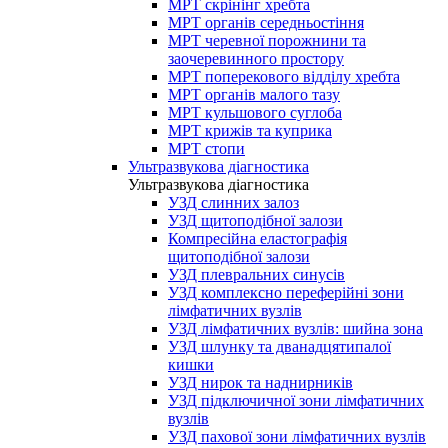
МРТ скрінінг хребта
МРТ органів середньостіння
МРТ черевної порожнини та
заочеревинного простору
МРТ поперекового відділу хребта
МРТ органів малого тазу
МРТ кульшового суглоба
МРТ крижів та куприка
МРТ стопи
Ультразвукова діагностика
Ультразвукова діагностика
УЗД слинних залоз
УЗД щитоподібної залози
Компресійна еластографія
щитоподібної залози
УЗД плевральних синусів
УЗД комплексно переферійні зони
лімфатичних вузлів
УЗД лімфатичних вузлів: шийна зона
УЗД шлунку та дванадцятипалої
кишки
УЗД нирок та наднирників
УЗД підключичної зони лімфатичних
вузлів
УЗД пахової зони лімфатичних вузлів