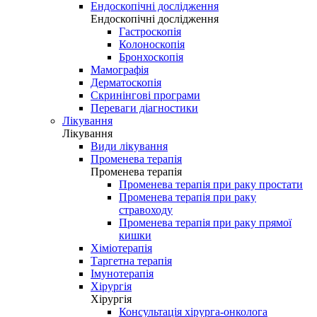
Ендоскопічні дослідження
Ендоскопічні дослідження
Гастроскопія
Колоноскопія
Бронхоскопія
Мамографія
Дерматоскопія
Скринінгові програми
Переваги діагностики
Лікування
Лікування
Види лікування
Променева терапія
Променева терапія
Променева терапія при раку простати
Променева терапія при раку
стравоходу
Променева терапія при раку прямої
кишки
Хіміотерапія
Таргетна терапія
Імунотерапія
Хірургія
Хірургія
Консультація хірурга-онколога