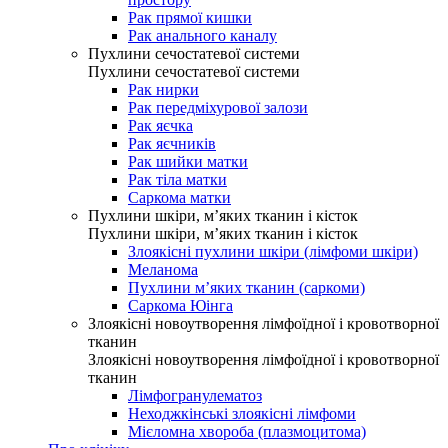
Рак прямої кишки
Рак анального каналу
Пухлини сечостатевої системи
Пухлини сечостатевої системи
Рак нирки
Рак передміхурової залози
Рак яєчка
Рак яєчників
Рак шийки матки
Рак тіла матки
Саркома матки
Пухлини шкіри, м’яких тканин і кісток
Пухлини шкіри, м’яких тканин і кісток
Злоякісні пухлини шкіри (лімфоми шкіри)
Меланома
Пухлини м’яких тканин (саркоми)
Саркома Юінга
Злоякісні новоутворення лімфоїдної і кровотворної
тканин
Злоякісні новоутворення лімфоїдної і кровотворної
тканин
Лімфогранулематоз
Неходжкінські злоякісні лімфоми
Мієломна хвороба (плазмоцитома)