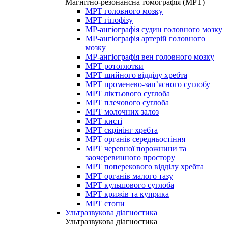
Магнітно-резонансна томографія (МРТ)
МРТ головного мозку
МРТ гіпофізу
МР-ангіографія судин головного мозку
МР-ангіографія артерій головного
мозку
МР-ангіографія вен головного мозку
МРТ ротоглотки
МРТ шийного відділу хребта
МРТ променево-зап’ясного суглобу
МРТ ліктьового суглоба
МРТ плечового суглоба
МРТ молочних залоз
МРТ кисті
МРТ скрінінг хребта
МРТ органів середньостіння
МРТ черевної порожнини та
заочеревинного простору
МРТ поперекового відділу хребта
МРТ органів малого тазу
МРТ кульшового суглоба
МРТ крижів та куприка
МРТ стопи
Ультразвукова діагностика
Ультразвукова діагностика