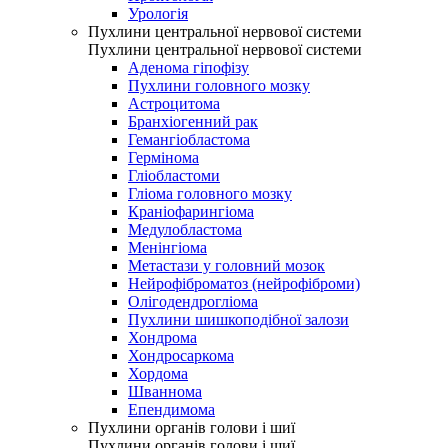
Урологія
Пухлини центральної нервової системи
Пухлини центральної нервової системи
Аденома гіпофізу
Пухлини головного мозку
Астроцитома
Бранхіогенний рак
Гемангіобластома
Гермінома
Гліобластоми
Гліома головного мозку
Краніофарингіома
Медулобластома
Менінгіома
Метастази у головний мозок
Нейрофіброматоз (нейрофіброми)
Олігодендрогліома
Пухлини шишкоподібної залози
Хондрома
Хондросаркома
Хордома
Шваннома
Епендимома
Пухлини органів голови і шиї
Пухлини органів голови і шиї