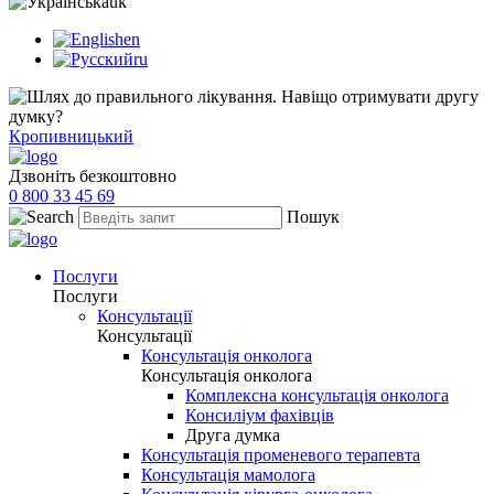
uk
en
ru
Кропивницький
Дзвоніть безкоштовно
0 800 33 45 69
Пошук
Послуги
Послуги
Консультації
Консультації
Консультація онколога
Консультація онколога
Комплексна консультація онколога
Консиліум фахівців
Друга думка
Консультація променевого терапевта
Консультація мамолога