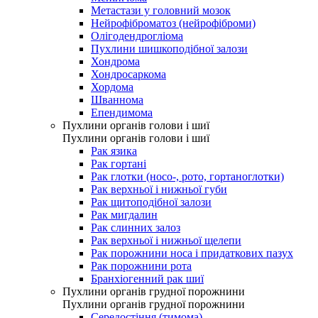
Метастази у головний мозок
Нейрофіброматоз (нейрофіброми)
Олігодендрогліома
Пухлини шишкоподібної залози
Хондрома
Хондросаркома
Хордома
Шваннома
Епендимома
Пухлини органів голови і шиї
Пухлини органів голови і шиї
Рак язика
Рак гортані
Рак глотки (носо-, рото, гортаноглотки)
Рак верхньої і нижньої губи
Рак щитоподібної залози
Рак мигдалин
Рак слинних залоз
Рак верхньої і нижньої щелепи
Рак порожнини носа і придаткових пазух
Рак порожнини рота
Бранхіогенний рак шиї
Пухлини органів грудної порожнини
Пухлини органів грудної порожнини
Середостіння (тимома)