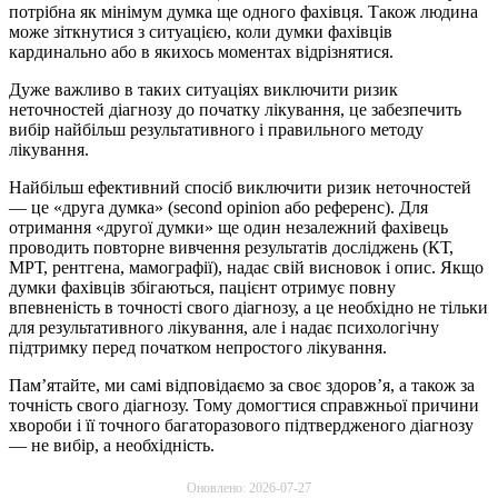
потрібна як мінімум думка ще одного фахівця. Також людина
може зіткнутися з ситуацією, коли думки фахівців
кардинально або в якихось моментах відрізнятися.
Дуже важливо в таких ситуаціях виключити ризик
неточностей діагнозу до початку лікування, це забезпечить
вибір найбільш результативного і правильного методу
лікування.
Найбільш ефективний спосіб виключити ризик неточностей
— це «друга думка» (second opinion або референс). Для
отримання «другої думки» ще один незалежний фахівець
проводить повторне вивчення результатів досліджень (КТ,
МРТ, рентгена, мамографії), надає свій висновок і опис. Якщо
думки фахівців збігаються, пацієнт отримує повну
впевненість в точності свого діагнозу, а це необхідно не тільки
для результативного лікування, але і надає психологічну
підтримку перед початком непростого лікування.
Пам’ятайте, ми самі відповідаємо за своє здоров’я, а також за
точність свого діагнозу. Тому домогтися справжньої причини
хвороби і її точного багаторазового підтвердженого діагнозу
— не вибір, а необхідність.
Оновлено: 2026-07-27