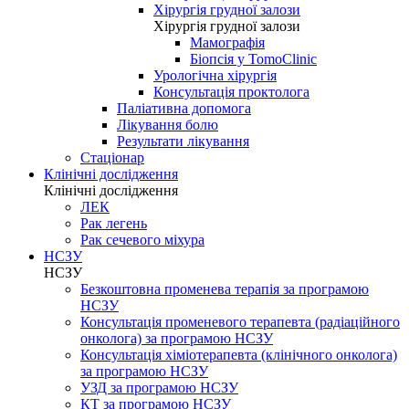
Хірургія грудної залози
Хірургія грудної залози
Мамографія
Біопсія у TomoClinic
Урологічна хірургія
Консультація проктолога
Паліативна допомога
Лікування болю
Результати лікування
Стаціонар
Клінічні дослідження
Клінічні дослідження
ЛЕК
Рак легень
Рак сечевого міхура
НСЗУ
НСЗУ
Безкоштовна променева терапія за програмою
НСЗУ
Консультація променевого терапевта (радіаційного
онколога) за програмою НСЗУ
Консультація хіміотерапевта (клінічного онколога)
за програмою НСЗУ
УЗД за програмою НСЗУ
КТ за програмою НСЗУ