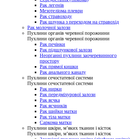
Рак легенів
Мезотеліома плеври
Рак стравоходу
Рак шлунка з переходом на стравохід
Рак молочної залози
Пухлини органів черевної порожнини
Пухлини органів черевної порожнини
Рак печінки
Рак підшлункової залози
Неорганні пухлини заочеревинного
простору
Рак прямої кишки
Рак анального каналу
Пухлини сечостатевої системи
Пухлини сечостатевої системи
Рак нирки
Рак передміхурової залози
Рак яєчка
Рак яєчників
Рак шийки матки
Рак тіла матки
Саркома матки
Пухлини шкіри, м’яких тканин і кісток
Пухлини шкіри, м’яких тканин і кісток