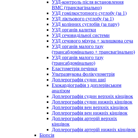
УЗД-контроль після встановлення
ВМС (трансвагінально)
УЗД гомілкостопного суглобу (за 1)
УЗД ліктьового суглобу (за 1)
УЗД колінних суглобів (за пару)
УЗД органів калитки
УЗД сечовидільної системи
УЗД сечового міхура + залишкова сеча
УЗД органів малого тазу
(трансабдомінально + трансвагінально)
УЗД органів малого тазу
(трансабдомінально)
Еластометрія печінки
Ультразвукова фолікулометрія
Доплерографія судин шиї
Ехокардіографія з доплерівським
аналізом
Доплерографія судин верхніх кінцівок
Доплерографія судин нижніх кінцівок
Доплерографія вен верхніх кінцівок
Доплерографія вен нижніх кінцівок
Доплерографія артерій верхніх
кінцівок
Доплерографія артерій нижніх кінцівок
Біопсія