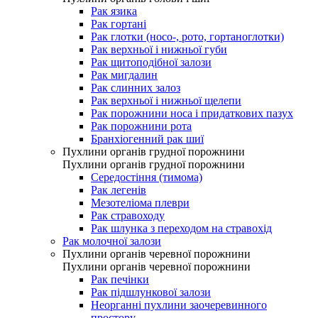
Рак язика
Рак гортані
Рак глотки (носо-, рото, гортаноглотки)
Рак верхньої і нижньої губи
Рак щитоподібної залози
Рак мигдалин
Рак слинних залоз
Рак верхньої і нижньої щелепи
Рак порожнини носа і придаткових пазух
Рак порожнини рота
Бранхіогенний рак шиї
Пухлини органів грудної порожнини
Пухлини органів грудної порожнини
Середостіння (тимома)
Рак легенів
Мезотеліома плеври
Рак стравоходу
Рак шлунка з переходом на стравохід
Рак молочної залози
Пухлини органів черевної порожнини
Пухлини органів черевної порожнини
Рак печінки
Рак підшлункової залози
Неорганні пухлини заочеревинного
простору