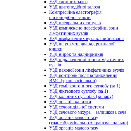
УЗД слинних залоз
УЗД щитоподібної залози
Компресійна еластографія
щитоподібної залози
УЗД плевральних синусів
УЗД комплексно переферійні зони
лімфатичних вузлів
УЗД лімфатичних вузлів: шийна зона
УЗД шлунку та дванадцятипалої
кишки
УЗД нирок та наднирників
УЗД підключичної зони лімфатичних
вузлів
УЗД пахової зони лімфатичних вузлів
УЗД-контроль після встановлення
ВМС (трансвагінально)
УЗД гомілкостопного суглобу (за 1)
УЗД ліктьового суглобу (за 1)
УЗД колінних суглобів (за пару)
УЗД органів калитки
УЗД сечовидільної системи
УЗД сечового міхура + залишкова сеча
УЗД органів малого тазу
(трансабдомінально + трансвагінально)
УЗД органів малого тазу