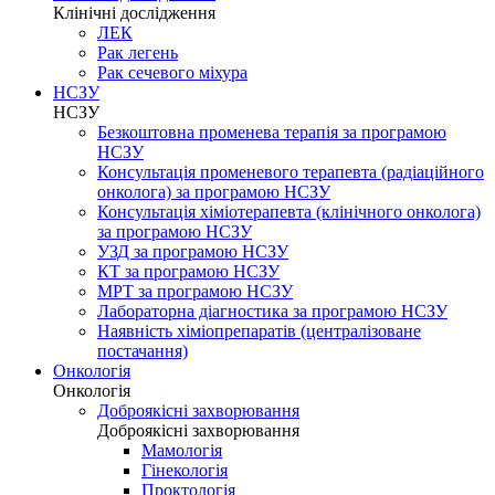
Клінічні дослідження
ЛЕК
Рак легень
Рак сечевого міхура
НСЗУ
НСЗУ
Безкоштовна променева терапія за програмою
НСЗУ
Консультація променевого терапевта (радіаційного
онколога) за програмою НСЗУ
Консультація хіміотерапевта (клінічного онколога)
за програмою НСЗУ
УЗД за програмою НСЗУ
КТ за програмою НСЗУ
МРТ за програмою НСЗУ
Лабораторна діагностика за програмою НСЗУ
Наявність хіміопрепаратів (централізоване
постачання)
Онкологія
Онкологія
Доброякісні захворювання
Доброякісні захворювання
Мамологія
Гінекологія
Проктологія