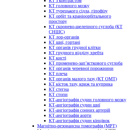
КТ з контрастом
КТ головного мозку
КТ турецького сідла, гіпофізу
КТ орбіт та краніоорбітального
простору
КТ скронево-щелепного суглоба (КТ
СНЩС)
КТ лор-органів
КТ шиї, гортані
КТ органів грудної клітки
КТ грудного відділу хребта
КТ кисті
КТ променево-зап’ясткового суглоба
КТ органів черевної порожнини
КТ плеча
КТ органів малого тазу (КТ ОМТ)
КТ кісток тазу, криж та куприка
КТ стегна
КТ стопи
КТ-ангіографія судин головного мозку
КТ-ангіографія судин шиї
КТ-ангіографія сонних артерій
КТ-ангіографія аорти
КТ-ангіографія судин кінцівок
Магнітно-резонансна томографія (МРТ)