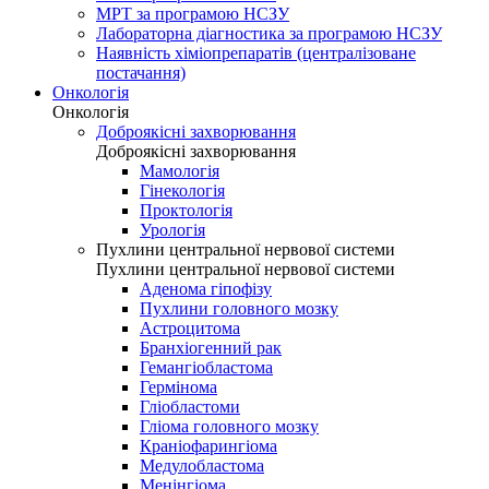
МРТ за програмою НСЗУ
Лабораторна діагностика за програмою НСЗУ
Наявність хіміопрепаратів (централізоване
постачання)
Онкологія
Онкологія
Доброякісні захворювання
Доброякісні захворювання
Мамологія
Гінекологія
Проктологія
Урологія
Пухлини центральної нервової системи
Пухлини центральної нервової системи
Аденома гіпофізу
Пухлини головного мозку
Астроцитома
Бранхіогенний рак
Гемангіобластома
Гермінома
Гліобластоми
Гліома головного мозку
Краніофарингіома
Медулобластома
Менінгіома