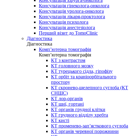
Консультація хірурга-онколога
Консультація гінеколога-онколога
Консультація уролога-онколога
Консультація лікаря-проктолога
Консультація психолога
Консультація анестезіолога
Перший візит до TomoClinic
Діагностика
Діагностика
Комп’ютерна томографія
Комп’ютерна томографія
КТ з контрастом
КТ головного мозку
КТ турецького сідла, гіпофізу
КТ орбіт та краніоорбітального
простору
КТ скронево-щелепного суглоба (КТ
СНЩС)
КТ лор-органів
КТ шиї, гортані
КТ органів грудної клітки
КТ грудного відділу хребта
КТ кисті
КТ променево-зап’ясткового суглоба
КТ органів черевної порожнини