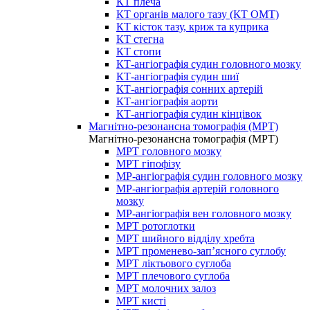
КТ плеча
КТ органів малого тазу (КТ ОМТ)
КТ кісток тазу, криж та куприка
КТ стегна
КТ стопи
КТ-ангіографія судин головного мозку
КТ-ангіографія судин шиї
КТ-ангіографія сонних артерій
КТ-ангіографія аорти
КТ-ангіографія судин кінцівок
Магнітно-резонансна томографія (МРТ)
Магнітно-резонансна томографія (МРТ)
МРТ головного мозку
МРТ гіпофізу
МР-ангіографія судин головного мозку
МР-ангіографія артерій головного
мозку
МР-ангіографія вен головного мозку
МРТ ротоглотки
МРТ шийного відділу хребта
МРТ променево-зап’ясного суглобу
МРТ ліктьового суглоба
МРТ плечового суглоба
МРТ молочних залоз
МРТ кисті