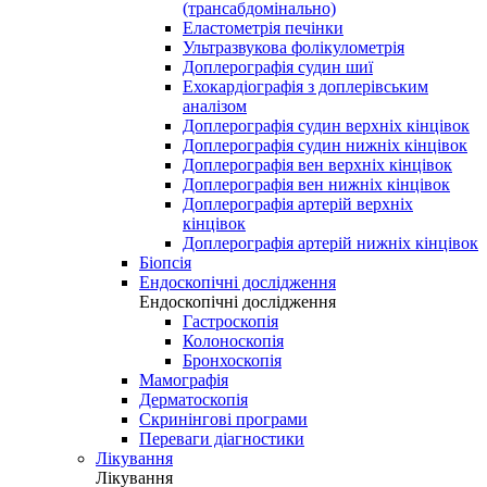
(трансабдомінально)
Еластометрія печінки
Ультразвукова фолікулометрія
Доплерографія судин шиї
Ехокардіографія з доплерівським
аналізом
Доплерографія судин верхніх кінцівок
Доплерографія судин нижніх кінцівок
Доплерографія вен верхніх кінцівок
Доплерографія вен нижніх кінцівок
Доплерографія артерій верхніх
кінцівок
Доплерографія артерій нижніх кінцівок
Біопсія
Ендоскопічні дослідження
Ендоскопічні дослідження
Гастроскопія
Колоноскопія
Бронхоскопія
Мамографія
Дерматоскопія
Скринінгові програми
Переваги діагностики
Лікування
Лікування