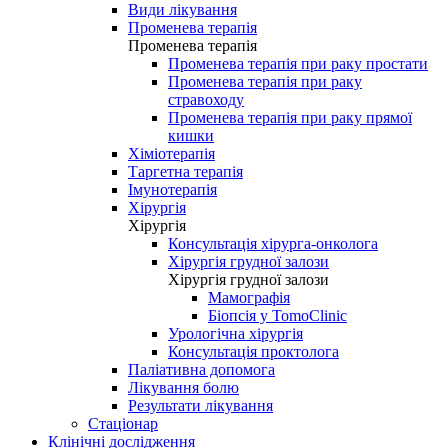
Види лікування
Променева терапія
Променева терапія
Променева терапія при раку простати
Променева терапія при раку
стравоходу
Променева терапія при раку прямої
кишки
Хіміотерапія
Таргетна терапія
Імунотерапія
Хірургія
Хірургія
Консультація хірурга-онколога
Хірургія грудної залози
Хірургія грудної залози
Мамографія
Біопсія у TomoClinic
Урологічна хірургія
Консультація проктолога
Паліативна допомога
Лікування болю
Результати лікування
Стаціонар
Клінічні дослідження