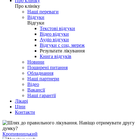
Про клініку
Про клініку
Наші переваги
Відгуки
Відгуки
Текстові відгуки
Відео відгуки
Аудіо відгуки
Відгуки с соц. мереж
Результати лікування
Книга відгуків
Новини
Поширені питання
Обладнання
Наші партнери
Відео
Вакансії
Наші гарантії
Лікарі
Ціни
Контакти
Кропивницький