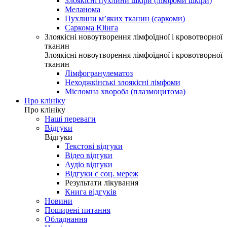
Злоякісні пухлини шкіри (лімфоми шкіри)
Меланома
Пухлини м’яких тканин (саркоми)
Саркома Юінга
Злоякісні новоутворення лімфоїдної і кровотворної
тканин
Злоякісні новоутворення лімфоїдної і кровотворної
тканин
Лімфогранулематоз
Неходжкінські злоякісні лімфоми
Мієломна хвороба (плазмоцитома)
Про клініку
Про клініку
Наші переваги
Відгуки
Відгуки
Текстові відгуки
Відео відгуки
Аудіо відгуки
Відгуки с соц. мереж
Результати лікування
Книга відгуків
Новини
Поширені питання
Обладнання