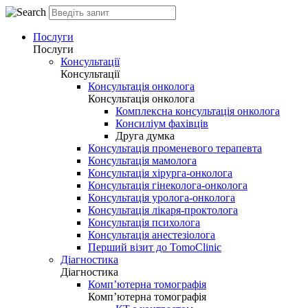
Послуги
Послуги
Консультації
Консультації
Консультація онколога
Консультація онколога
Комплексна консультація онколога
Консиліум фахівців
Друга думка
Консультація променевого терапевта
Консультація мамолога
Консультація хірурга-онколога
Консультація гінеколога-онколога
Консультація уролога-онколога
Консультація лікаря-проктолога
Консультація психолога
Консультація анестезіолога
Перший візит до TomoClinic
Діагностика
Діагностика
Комп’ютерна томографія
Комп’ютерна томографія