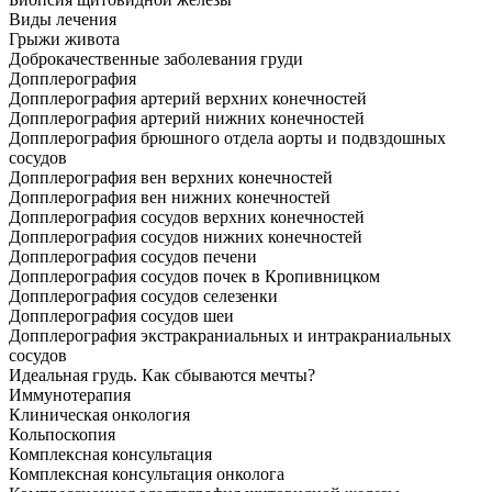
Виды лечения
Грыжи живота
Доброкачественные заболевания груди
Допплерография
Допплерография артерий верхних конечностей
Допплерография артерий нижних конечностей
Допплерография брюшного отдела аорты и подвздошных
сосудов
Допплерография вен верхних конечностей
Допплерография вен нижних конечностей
Допплерография сосудов верхних конечностей
Допплерография сосудов нижних конечностей
Допплерография сосудов печени
Допплерография сосудов почек в Кропивницком
Допплерография сосудов селезенки
Допплерография сосудов шеи
Допплерография экстракраниальных и интракраниальных
сосудов
Идеальная грудь. Как сбываются мечты?
Иммунотерапия
Клиническая онкология
Кольпоскопия
Комплексная консультация
Комплексная консультация онколога