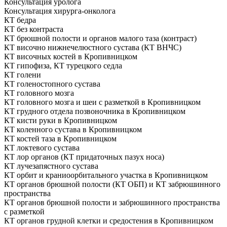
Консультация уролога
Консультация хирурга-онколога
КТ бедра
КТ без контраста
КТ брюшной полости и органов малого таза (контраст)
КТ височно нижнечелюстного сустава (КТ ВНЧС)
КТ височных костей в Кропивницком
КТ гипофиза, КТ турецкого седла
КТ голени
КТ голеностопного сустава
КТ головного мозга
КТ головного мозга и шеи с разметкой в Кропивницком
КТ грудного отдела позвоночника в Кропивницком
КТ кисти руки в Кропивницком
КТ коленного сустава в Кропивницком
КТ костей таза в Кропивницком
КТ локтевого сустава
КТ лор органов (КТ придаточных пазух носа)
КТ лучезапястного сустава
КТ орбит и краниоорбитального участка в Кропивницком
КТ органов брюшной полости (КТ ОБП) и КТ забрюшинного
пространства
КТ органов брюшной полости и забрюшинного пространства
с разметкой
КТ органов грудной клетки и средостения в Кропивницком