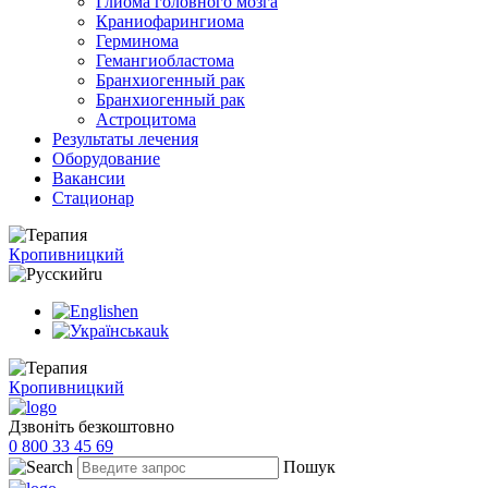
Глиома головного мозга
Краниофарингиома
Герминома
Гемангиобластома
Бранхиогенный рак
Бранхиогенный рак
Астроцитома
Результаты лечения
Оборудование
Вакансии
Стационар
Кропивницкий
ru
en
uk
Кропивницкий
Дзвоніть безкоштовно
0 800 33 45 69
Пошук