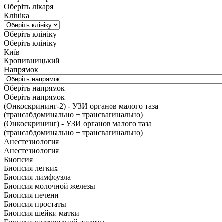
Оберіть лікаря
Клініка
Оберіть клініку
Оберіть клініку
Київ
Кропивницький
Напрямок
Оберіть напрямок
Оберіть напрямок
(Онкоскрининг-2) - УЗИ органов малого таза
(трансабдоминально + трансвагинально)
(Онкоскрининг) - УЗИ органов малого таза
(трансабдоминально + трансвагинально)
Анестезиология
Анестезиология
Биопсия
Биопсия легких
Биопсия лимфоузла
Биопсия молочной железы
Биопсия печени
Биопсия простаты
Биопсия шейки матки
Биопсия щитовидной железы