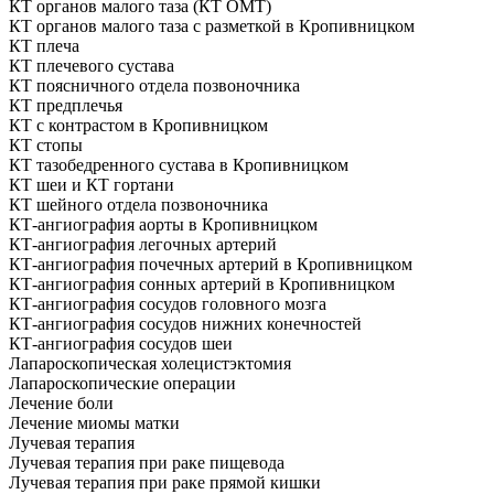
КТ органов малого таза (КТ ОМТ)
КТ органов малого таза с разметкой в Кропивницком
КТ плеча
КТ плечевого сустава
КТ поясничного отдела позвоночника
КТ предплечья
КТ с контрастом в Кропивницком
КТ стопы
КТ тазобедренного сустава в Кропивницком
КТ шеи и КТ гортани
КТ шейного отдела позвоночника
КТ-ангиография аорты в Кропивницком
КТ-ангиография легочных артерий
КТ-ангиография почечных артерий в Кропивницком
КТ-ангиография сонных артерий в Кропивницком
КТ-ангиография сосудов головного мозга
КТ-ангиография сосудов нижних конечностей
КТ-ангиография сосудов шеи
Лапароскопическая холецистэктомия
Лапароскопические операции
Лечение боли
Лечение миомы матки
Лучевая терапия
Лучевая терапия при раке пищевода
Лучевая терапия при раке прямой кишки