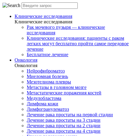
Клинические исследования
Клинические исследования
Рак мочевого пузыря — клинические
исследования
Клинические исследования: пациенты с раком
легких могут бесплатно пройти самое передовое
лечение
Бесплатное лечение
Онкология
Онкология
Нейрофиброматоз
Миеломная болезнь
Мезотелиома плевры
Метастазы в головном мозге
Метастатические поражения костей
Медулобластома
Лимфома кожи
Лимфогранулематоз
Лечение рака простаты на первой стадии
Лечение рака простаты на 3 стадии
Лечение рака простаты на 2 стадии
Лечение рака простаты на 4 стадии