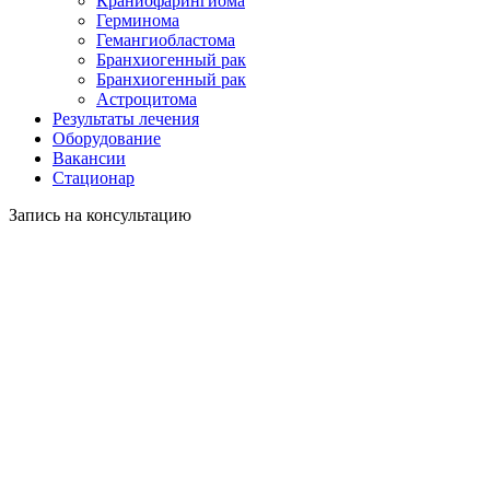
Краниофарингиома
Герминома
Гемангиобластома
Бранхиогенный рак
Бранхиогенный рак
Астроцитома
Результаты лечения
Оборудование
Вакансии
Стационар
Запись на консультацию