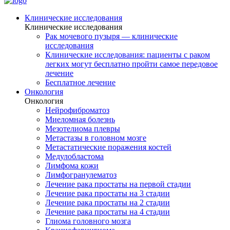
Клинические исследования
Клинические исследования
Рак мочевого пузыря — клинические
исследования
Клинические исследования: пациенты с раком
легких могут бесплатно пройти самое передовое
лечение
Бесплатное лечение
Онкология
Онкология
Нейрофиброматоз
Миеломная болезнь
Мезотелиома плевры
Метастазы в головном мозге
Метастатические поражения костей
Медулобластома
Лимфома кожи
Лимфогранулематоз
Лечение рака простаты на первой стадии
Лечение рака простаты на 3 стадии
Лечение рака простаты на 2 стадии
Лечение рака простаты на 4 стадии
Глиома головного мозга