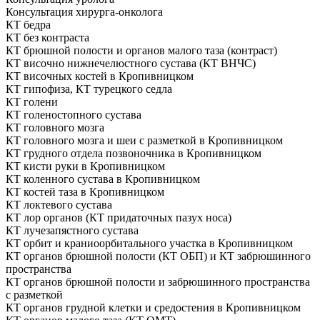
Консультация хирурга-онколога
КТ бедра
КТ без контраста
КТ брюшной полости и органов малого таза (контраст)
КТ височно нижнечелюстного сустава (КТ ВНЧС)
КТ височных костей в Кропивницком
КТ гипофиза, КТ турецкого седла
КТ голени
КТ голеностопного сустава
КТ головного мозга
КТ головного мозга и шеи с разметкой в Кропивницком
КТ грудного отдела позвоночника в Кропивницком
КТ кисти руки в Кропивницком
КТ коленного сустава в Кропивницком
КТ костей таза в Кропивницком
КТ локтевого сустава
КТ лор органов (КТ придаточных пазух носа)
КТ лучезапястного сустава
КТ орбит и краниоорбитального участка в Кропивницком
КТ органов брюшной полости (КТ ОБП) и КТ забрюшинного
пространства
КТ органов брюшной полости и забрюшинного пространства
с разметкой
КТ органов грудной клетки и средостения в Кропивницком