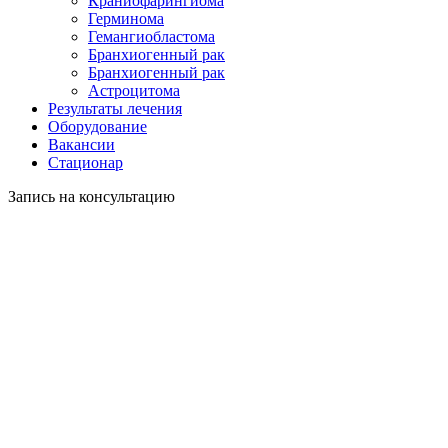
Краниофарингиома
Герминома
Гемангиобластома
Бранхиогенный рак
Бранхиогенный рак
Астроцитома
Результаты лечения
Оборудование
Вакансии
Стационар
Запись на консультацию