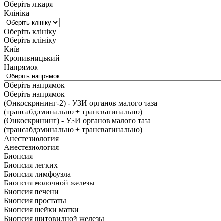
Оберіть лікаря
Клініка
Оберіть клініку
Оберіть клініку
Київ
Кропивницький
Напрямок
Оберіть напрямок
Оберіть напрямок
(Онкоскрининг-2) - УЗИ органов малого таза
(трансабдоминально + трансвагинально)
(Онкоскрининг) - УЗИ органов малого таза
(трансабдоминально + трансвагинально)
Анестезиология
Анестезиология
Биопсия
Биопсия легких
Биопсия лимфоузла
Биопсия молочной железы
Биопсия печени
Биопсия простаты
Биопсия шейки матки
Биопсия щитовидной железы