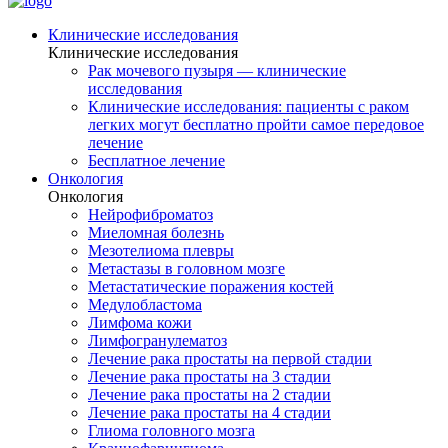
Клинические исследования
Клинические исследования
Рак мочевого пузыря — клинические
исследования
Клинические исследования: пациенты с раком
легких могут бесплатно пройти самое передовое
лечение
Бесплатное лечение
Онкология
Онкология
Нейрофиброматоз
Миеломная болезнь
Мезотелиома плевры
Метастазы в головном мозге
Метастатические поражения костей
Медулобластома
Лимфома кожи
Лимфогранулематоз
Лечение рака простаты на первой стадии
Лечение рака простаты на 3 стадии
Лечение рака простаты на 2 стадии
Лечение рака простаты на 4 стадии
Глиома головного мозга