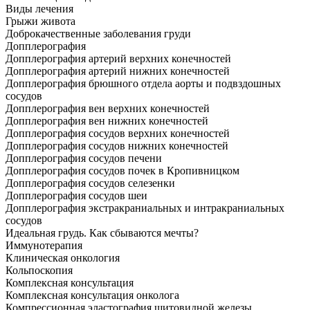
Виды лечения
Грыжи живота
Доброкачественные заболевания груди
Допплерография
Допплерография артерий верхних конечностей
Допплерография артерий нижних конечностей
Допплерография брюшного отдела аорты и подвздошных
сосудов
Допплерография вен верхних конечностей
Допплерография вен нижних конечностей
Допплерография сосудов верхних конечностей
Допплерография сосудов нижних конечностей
Допплерография сосудов печени
Допплерография сосудов почек в Кропивницком
Допплерография сосудов селезенки
Допплерография сосудов шеи
Допплерография экстракраниальных и интракраниальных
сосудов
Идеальная грудь. Как сбываются мечты?
Иммунотерапия
Клиническая онкология
Кольпоскопия
Комплексная консультация
Комплексная консультация онколога
Компрессионная эластография щитовидной железы