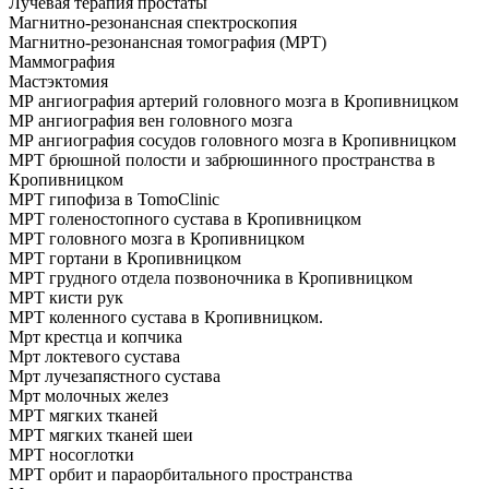
Лучевая терапия простаты
Магнитно-резонансная спектроскопия
Магнитно-резонансная томография (МРТ)
Маммография
Мастэктомия
МР ангиография артерий головного мозга в Кропивницком
МР ангиография вен головного мозга
МР ангиография сосудов головного мозга в Кропивницком
МРТ брюшной полости и забрюшинного пространства в
Кропивницком
МРТ гипофиза в TomoClinic
МРТ голеностопного сустава в Кропивницком
МРТ головного мозга в Кропивницком
МРТ гортани в Кропивницком
МРТ грудного отдела позвоночника в Кропивницком
МРТ кисти рук
МРТ коленного сустава в Кропивницком.
Мрт крестца и копчика
Мрт локтевого сустава
Мрт лучезапястного сустава
Мрт молочных желез
МРТ мягких тканей
МРТ мягких тканей шеи
МРТ носоглотки
МРТ орбит и параорбитального пространства