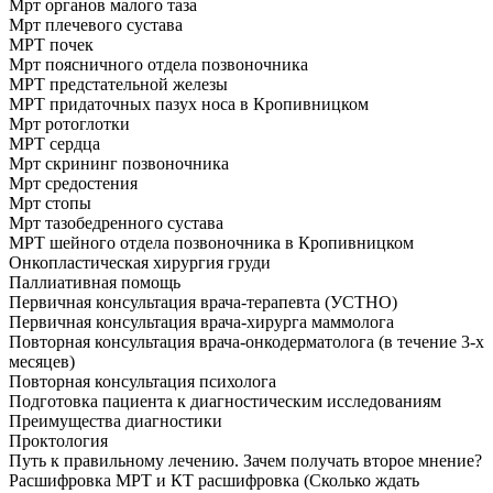
Мрт органов малого таза
Мрт плечевого сустава
МРТ почек
Мрт поясничного отдела позвоночника
МРТ предстательной железы
МРТ придаточных пазух носа в Кропивницком
Мрт ротоглотки
МРТ сердца
Мрт скрининг позвоночника
Мрт средостения
Мрт стопы
Мрт тазобедренного сустава
МРТ шейного отдела позвоночника в Кропивницком
Онкопластическая хирургия груди
Паллиативная помощь
Первичная консультация врача-терапевта (УСТНО)
Первичная консультация врача-хирурга маммолога
Повторная консультация врача-онкодерматолога (в течение 3-х
месяцев)
Повторная консультация психолога
Подготовка пациента к диагностическим исследованиям
Преимущества диагностики
Проктология
Путь к правильному лечению. Зачем получать второе мнение?
Расшифровка МРТ и КТ расшифровка (Сколько ждать