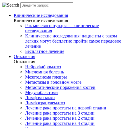
Клинические исследования
Клинические исследования
Рак мочевого пузыря — клинические
исследования
Клинические исследования: пациенты с раком
легких могут бесплатно пройти самое передовое
лечение
Бесплатное лечение
Онкология
Онкология
Нейрофиброматоз
Миеломная болезнь
Мезотелиома плевры
Метастазы в головном мозге
Метастатические поражения костей
Медулобластома
Лимфома кожи
Лимфогранулематоз
Лечение рака простаты на первой стадии
Лечение рака простаты на 3 стадии
Лечение рака простаты на 2 стадии
Лечение рака простаты на 4 стадии