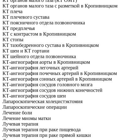
КТ органов малого таза (КТ ОМТ)
КТ органов малого таза с разметкой в Кропивницком
КТ плеча
КТ плечевого сустава
КТ поясничного отдела позвоночника
КТ предплечья
КТ с контрастом в Кропивницком
КТ стопы
КТ тазобедренного сустава в Кропивницком
КТ шеи и КТ гортани
КТ шейного отдела позвоночника
КТ-ангиография аорты в Кропивницком
КТ-ангиография легочных артерий
КТ-ангиография почечных артерий в Кропивницком
КТ-ангиография сонных артерий в Кропивницком
КТ-ангиография сосудов головного мозга
КТ-ангиография сосудов нижних конечностей
КТ-ангиография сосудов шеи
Лапароскопическая холецистэктомия
Лапароскопические операции
Лечение боли
Лечение миомы матки
Лучевая терапия
Лучевая терапия при раке пищевода
Лучевая терапия при раке прямой кишки