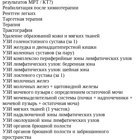
результатов МРТ / КТ?)
Реабилитация после химиотерапии
Рентген легких
Таргетная терапия
Терапия
Трактография
Удаление образований кожи и мягких тканей
УЗИ голеностопного сустава (за 1)
УЗИ желудка и двенадцатиперстной кишки
УЗИ коленных суставов (за пару)
УЗИ комплексно периферийные зоны лимфатических узлов
УЗИ лимфатических узлов: бедренная зона
УЗИ лимфатических узлов: шейная зона
УЗИ локтевого сустава (за 1)
УЗИ молочных желез
УЗИ молочных желез + щитовидной железы
УЗИ мочевого пузыря с определением остаточной мочи
УЗИ мочевыделительной системы (почки + надпочечники +
мочевой пузырь + остаточная моча)
УЗИ мягких тканей (1 участок)
УЗИ надключичной зоны лимфатических узлов
УЗИ околоушной зоны лимфатических узлов
УЗИ органов брюшной полости
УЗИ органов брюшной полости и забрюшинного
пространства