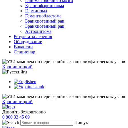
Глиома головного мозга
Краниофарингиома
Герминома
Гемангиобластома
Бранхиогенный рак
Бранхиогенный рак
Астроцитома
Результаты лечения
Оборудование
Вакансии
Стационар
Кропивницкий
ru
en
uk
Кропивницкий
Дзвоніть безкоштовно
0 800 33 45 69
Пошук