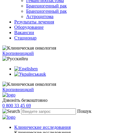
Гемангиобластома
Бранхиогенный рак
Бранхиогенный рак
Астроцитома
Результаты лечения
Оборудование
Вакансии
Стационар
Кропивницкий
ru
en
uk
Кропивницкий
Дзвоніть безкоштовно
0 800 33 45 69
Пошук
Клинические исследования
Клинические исследования