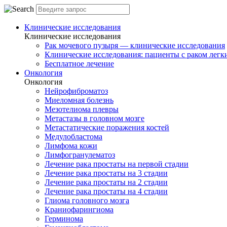
Клинические исследования
Клинические исследования
Рак мочевого пузыря — клинические исследования
Клинические исследования: пациенты с раком легки
Бесплатное лечение
Онкология
Онкология
Нейрофиброматоз
Миеломная болезнь
Мезотелиома плевры
Метастазы в головном мозге
Метастатические поражения костей
Медулобластома
Лимфома кожи
Лимфогранулематоз
Лечение рака простаты на первой стадии
Лечение рака простаты на 3 стадии
Лечение рака простаты на 2 стадии
Лечение рака простаты на 4 стадии
Глиома головного мозга
Краниофарингиома
Герминома