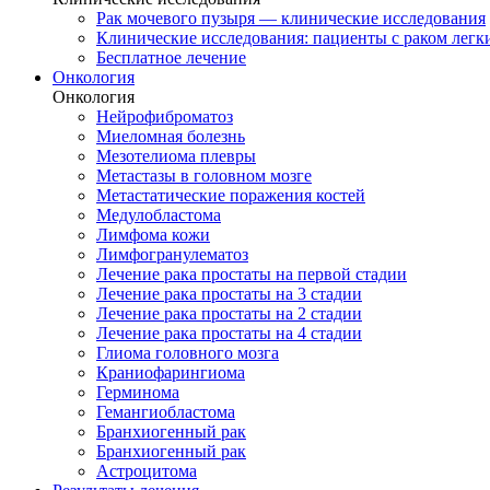
Рак мочевого пузыря — клинические исследования
Клинические исследования: пациенты с раком легки
Бесплатное лечение
Онкология
Онкология
Нейрофиброматоз
Миеломная болезнь
Мезотелиома плевры
Метастазы в головном мозге
Метастатические поражения костей
Медулобластома
Лимфома кожи
Лимфогранулематоз
Лечение рака простаты на первой стадии
Лечение рака простаты на 3 стадии
Лечение рака простаты на 2 стадии
Лечение рака простаты на 4 стадии
Глиома головного мозга
Краниофарингиома
Герминома
Гемангиобластома
Бранхиогенный рак
Бранхиогенный рак
Астроцитома