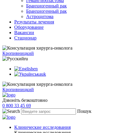
Гемангиобластома
Бранхиогенный рак
Бранхиогенный рак
Астроцитома
Результаты лечения
Оборудование
Вакансии
Стационар
Кропивницкий
ru
en
uk
Кропивницкий
Дзвоніть безкоштовно
0 800 33 45 69
Пошук
Клинические исследования
Клинические исследования