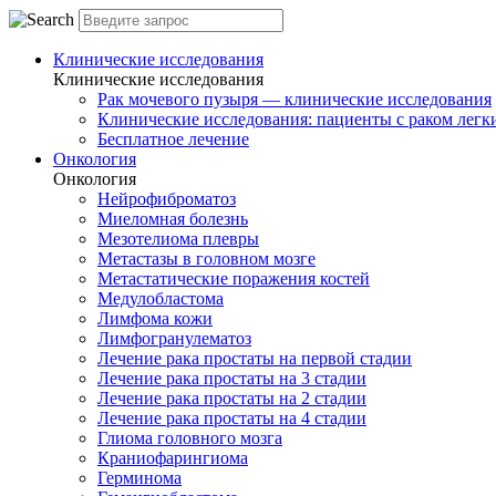
Клинические исследования
Клинические исследования
Рак мочевого пузыря — клинические исследования
Клинические исследования: пациенты с раком легки
Бесплатное лечение
Онкология
Онкология
Нейрофиброматоз
Миеломная болезнь
Мезотелиома плевры
Метастазы в головном мозге
Метастатические поражения костей
Медулобластома
Лимфома кожи
Лимфогранулематоз
Лечение рака простаты на первой стадии
Лечение рака простаты на 3 стадии
Лечение рака простаты на 2 стадии
Лечение рака простаты на 4 стадии
Глиома головного мозга
Краниофарингиома
Герминома