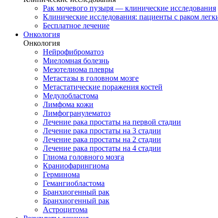
Рак мочевого пузыря — клинические исследования
Клинические исследования: пациенты с раком легки
Бесплатное лечение
Онкология
Онкология
Нейрофиброматоз
Миеломная болезнь
Мезотелиома плевры
Метастазы в головном мозге
Метастатические поражения костей
Медулобластома
Лимфома кожи
Лимфогранулематоз
Лечение рака простаты на первой стадии
Лечение рака простаты на 3 стадии
Лечение рака простаты на 2 стадии
Лечение рака простаты на 4 стадии
Глиома головного мозга
Краниофарингиома
Герминома
Гемангиобластома
Бранхиогенный рак
Бранхиогенный рак
Астроцитома