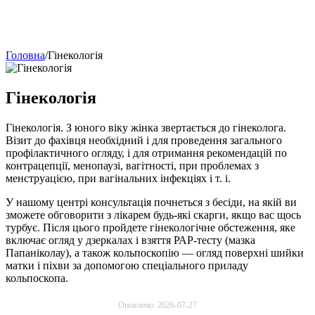
Головна
/
Гінекологія
Гінекологія
Гінекологія. З юного віку жінка звертається до гінеколога.
Візит до фахівця необхідний і для проведення загального
профілактичного огляду, і для отримання рекомендацій по
контрацепції, менопаузі, вагітності, при проблемах з
менструацією, при вагінальних інфекціях і т. і.
У нашому центрі консультація почнеться з бесіди, на якій ви
зможете обговорити з лікарем будь-які скарги, якщо вас щось
турбує. Після цього пройдете гінекологічне обстеження, яке
включає огляд у дзеркалах і взяття РАР-тесту (мазка
Папаніколау), а також кольпоскопію — огляд поверхні шийки
матки і піхви за допомогою спеціального приладу
кольпоскопа.
Оновлено: 2026-07-27