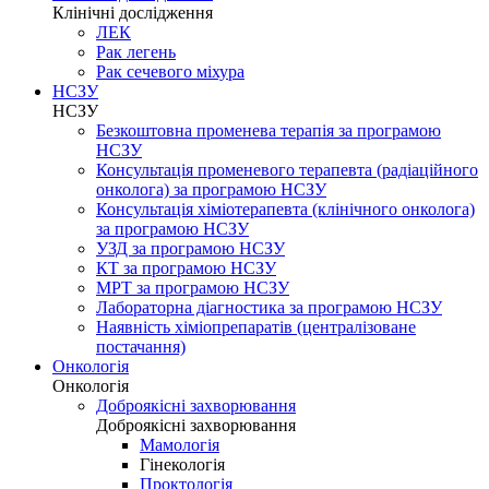
Клінічні дослідження
ЛЕК
Рак легень
Рак сечевого міхура
НСЗУ
НСЗУ
Безкоштовна променева терапія за програмою
НСЗУ
Консультація променевого терапевта (радіаційного
онколога) за програмою НСЗУ
Консультація хіміотерапевта (клінічного онколога)
за програмою НСЗУ
УЗД за програмою НСЗУ
КТ за програмою НСЗУ
МРТ за програмою НСЗУ
Лабораторна діагностика за програмою НСЗУ
Наявність хіміопрепаратів (централізоване
постачання)
Онкологія
Онкологія
Доброякісні захворювання
Доброякісні захворювання
Мамологія
Гінекологія
Проктологія