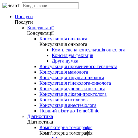
Послуги
Послуги
Консультації
Консультації
Консультація онколога
Консультація онколога
Комплексна консультація онколога
Консиліум фахівців
Друга думка
Консультація променевого терапевта
Консультація мамолога
Консультація хірурга-онколога
Консультація гінеколога-онколога
Консультація уролога-онколога
Консультація лікаря-проктолога
Консультація психолога
Консультація анестезіолога
Перший візит до TomoClinic
Діагностика
Діагностика
Комп’ютерна томографія
Комп’ютерна томографія