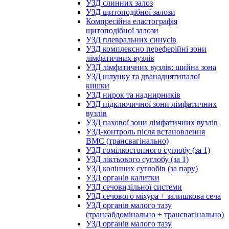
УЗД слинних залоз
УЗД щитоподібної залози
Компресійна еластографія
щитоподібної залози
УЗД плевральних синусів
УЗД комплексно переферійні зони
лімфатичних вузлів
УЗД лімфатичних вузлів: шийна зона
УЗД шлунку та дванадцятипалої
кишки
УЗД нирок та наднирників
УЗД підключичної зони лімфатичних
вузлів
УЗД пахової зони лімфатичних вузлів
УЗД-контроль після встановлення
ВМС (трансвагінально)
УЗД гомілкостопного суглобу (за 1)
УЗД ліктьового суглобу (за 1)
УЗД колінних суглобів (за пару)
УЗД органів калитки
УЗД сечовидільної системи
УЗД сечового міхура + залишкова сеча
УЗД органів малого тазу
(трансабдомінально + трансвагінально)
УЗД органів малого тазу