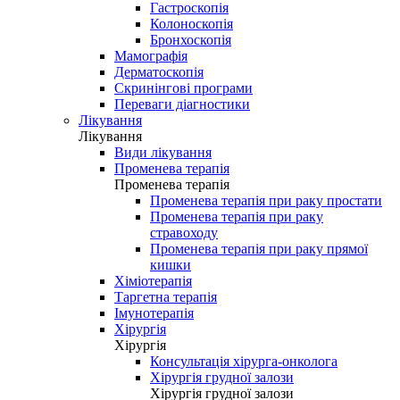
Гастроскопія
Колоноскопія
Бронхоскопія
Мамографія
Дерматоскопія
Скринінгові програми
Переваги діагностики
Лікування
Лікування
Види лікування
Променева терапія
Променева терапія
Променева терапія при раку простати
Променева терапія при раку
стравоходу
Променева терапія при раку прямої
кишки
Хіміотерапія
Таргетна терапія
Імунотерапія
Хірургія
Хірургія
Консультація хірурга-онколога
Хірургія грудної залози
Хірургія грудної залози