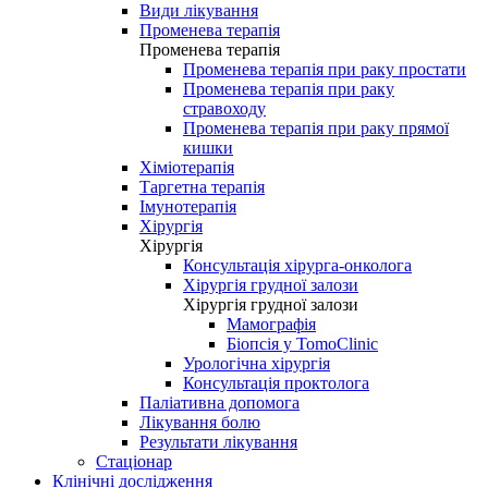
Види лікування
Променева терапія
Променева терапія
Променева терапія при раку простати
Променева терапія при раку
стравоходу
Променева терапія при раку прямої
кишки
Хіміотерапія
Таргетна терапія
Імунотерапія
Хірургія
Хірургія
Консультація хірурга-онколога
Хірургія грудної залози
Хірургія грудної залози
Мамографія
Біопсія у TomoClinic
Урологічна хірургія
Консультація проктолога
Паліативна допомога
Лікування болю
Результати лікування
Стаціонар
Клінічні дослідження