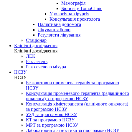
Мамографія
Біопсія у TomoClinic
Урологічна хірургія
Консультація проктолога
Паліативна допомога
Лікування болю
Результати лікування
Стаціонар
Клінічні дослідження
Клінічні дослідження
ЛЕК
Рак легень
Рак сечевого міхура
НСЗУ
НСЗУ
Безкоштовна променева терапія за програмою
НСЗУ
Консультація променевого терапевта (радіаційного
онколога) за програмою НСЗУ
Консультація хіміотерапевта (клінічного онколога)
за програмою НСЗУ
УЗД за програмою НСЗУ
КТ за програмою НСЗУ
МРТ за програмою НСЗУ
Лабораторна діагностика за програмою НСЗУ