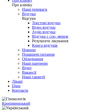
Про клініку
Про клініку
Наші переваги
Відгуки
Відгуки
Текстові відгуки
Відео відгуки
Аудіо відгуки
Відгуки с соц. мереж
Результати лікування
Книга відгуків
Новини
Поширені питання
Обладнання
Наші партнери
Відео
Вакансії
Наші гарантії
Лікарі
Ціни
Контакти
Кропивницький
uk