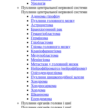
Урологія
Пухлини центральної нервової системи
Пухлини центральної нервової системи
Аденома гіпофізу
Пухлини головного мозку
Астроцитома
Бранхіогенний рак
Гемангіобластома
Гермінома
Гліобластоми
Гліома головного мозку
Краніофарингіома
Медулобластома
Менінгіома
Метастази у головний мозок
Нейрофіброматоз (нейрофіброми)
Олігодендрогліома
Пухлини шишкоподібної залози
Хондрома
Хондросаркома
Хордома
Шваннома
Епендимома
Пухлини органів голови і шиї
Пухлини органів голови і шиї