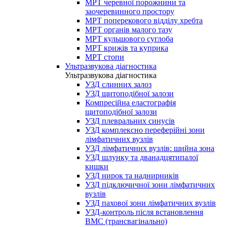
МРТ черевної порожнини та
заочеревинного простору
МРТ поперекового відділу хребта
МРТ органів малого тазу
МРТ кульшового суглоба
МРТ крижів та куприка
МРТ стопи
Ультразвукова діагностика
Ультразвукова діагностика
УЗД слинних залоз
УЗД щитоподібної залози
Компресійна еластографія
щитоподібної залози
УЗД плевральних синусів
УЗД комплексно переферійні зони
лімфатичних вузлів
УЗД лімфатичних вузлів: шийна зона
УЗД шлунку та дванадцятипалої
кишки
УЗД нирок та наднирників
УЗД підключичної зони лімфатичних
вузлів
УЗД пахової зони лімфатичних вузлів
УЗД-контроль після встановлення
ВМС (трансвагінально)