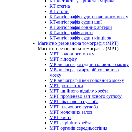
КТ кісток тазу, криж та куприка
КТ стегна
КТ стопи
КТ-ангіографія судин головного мозку
КТ-ангіографія судин шиї
КТ-ангіографія сонних артерій
КТ-ангіографія аорти
КТ-ангіографія судин кінцівок
Магнітно-резонансна томографія (МРТ)
Магнітно-резонансна томографія (МРТ)
МРТ головного мозку
МРТ гіпофізу
МР-ангіографія судин головного мозку
МР-ангіографія артерій головного
мозку
МР-ангіографія вен головного мозку
МРТ ротоглотки
МРТ шийного відділу хребта
МРТ променево-зап’ясного суглобу
МРТ ліктьового суглоба
МРТ плечового суглоба
МРТ молочних залоз
МРТ кисті
МРТ скрінінг хребта
МРТ органів середньостіння