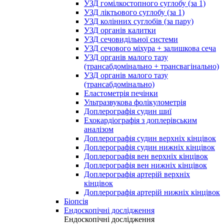
УЗД гомілкостопного суглобу (за 1)
УЗД ліктьового суглобу (за 1)
УЗД колінних суглобів (за пару)
УЗД органів калитки
УЗД сечовидільної системи
УЗД сечового міхура + залишкова сеча
УЗД органів малого тазу
(трансабдомінально + трансвагінально)
УЗД органів малого тазу
(трансабдомінально)
Еластометрія печінки
Ультразвукова фолікулометрія
Доплерографія судин шиї
Ехокардіографія з доплерівським
аналізом
Доплерографія судин верхніх кінцівок
Доплерографія судин нижніх кінцівок
Доплерографія вен верхніх кінцівок
Доплерографія вен нижніх кінцівок
Доплерографія артерій верхніх
кінцівок
Доплерографія артерій нижніх кінцівок
Біопсія
Ендоскопічні дослідження
Ендоскопічні дослідження