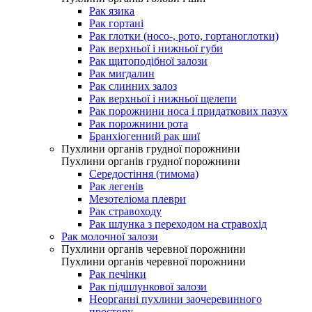
Рак язика
Рак гортані
Рак глотки (носо-, рото, гортаноглотки)
Рак верхньої і нижньої губи
Рак щитоподібної залози
Рак мигдалин
Рак слинних залоз
Рак верхньої і нижньої щелепи
Рак порожнини носа і придаткових пазух
Рак порожнини рота
Бранхіогенний рак шиї
Пухлини органів грудної порожнини
Пухлини органів грудної порожнини
Середостіння (тимома)
Рак легенів
Мезотеліома плеври
Рак стравоходу
Рак шлунка з переходом на стравохід
Рак молочної залози
Пухлини органів черевної порожнини
Пухлини органів черевної порожнини
Рак печінки
Рак підшлункової залози
Неорганні пухлини заочеревинного
простору