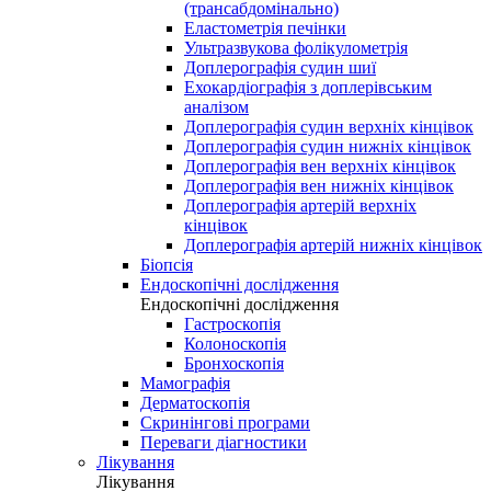
(трансабдомінально)
Еластометрія печінки
Ультразвукова фолікулометрія
Доплерографія судин шиї
Ехокардіографія з доплерівським
аналізом
Доплерографія судин верхніх кінцівок
Доплерографія судин нижніх кінцівок
Доплерографія вен верхніх кінцівок
Доплерографія вен нижніх кінцівок
Доплерографія артерій верхніх
кінцівок
Доплерографія артерій нижніх кінцівок
Біопсія
Ендоскопічні дослідження
Ендоскопічні дослідження
Гастроскопія
Колоноскопія
Бронхоскопія
Мамографія
Дерматоскопія
Скринінгові програми
Переваги діагностики
Лікування
Лікування