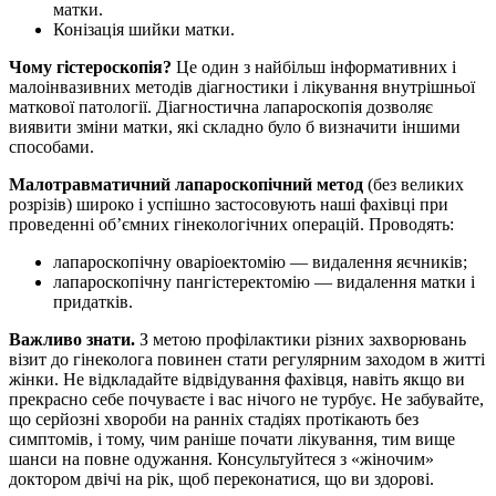
матки.
Конізація шийки матки.
Чому гістероскопія?
Це один з найбільш інформативних і
малоінвазивних методів діагностики і лікування внутрішньої
маткової патології. Діагностична лапароскопія дозволяє
виявити зміни матки, які складно було б визначити іншими
способами.
Малотравматичний лапароскопічний метод
(без великих
розрізів) широко і успішно застосовують наші фахівці при
проведенні об’ємних гінекологічних операцій. Проводять:
лапароскопічну оваріоектомію — видалення яєчників;
лапароскопічну пангістеректомію — видалення матки і
придатків.
Важливо знати.
З метою профілактики різних захворювань
візит до гінеколога повинен стати регулярним заходом в житті
жінки. Не відкладайте відвідування фахівця, навіть якщо ви
прекрасно себе почуваєте і вас нічого не турбує. Не забувайте,
що серйозні хвороби на ранніх стадіях протікають без
симптомів, і тому, чим раніше почати лікування, тим вище
шанси на повне одужання. Консультуйтеся з «жіночим»
доктором двічі на рік, щоб переконатися, що ви здорові.