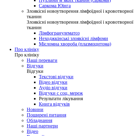
Пухлини м’яких тканин (саркоми)
Саркома Юінга
Злоякісні новоутворення лімфоїдної і кровотворної
тканин
Злоякісні новоутворення лімфоїдної і кровотворної
тканин
Лімфогранулематоз
Неходжкінські злоякісні лімфоми
Мієломна хвороба (плазмоцитома)
Про клініку
Про клініку
Наші переваги
Відгуки
Відгуки
Текстові відгуки
Відео відгуки
Аудіо відгуки
Відгуки с соц. мереж
Результати лікування
Книга відгуків
Новини
Поширені питання
Обладнання
Наші партнери
Відео