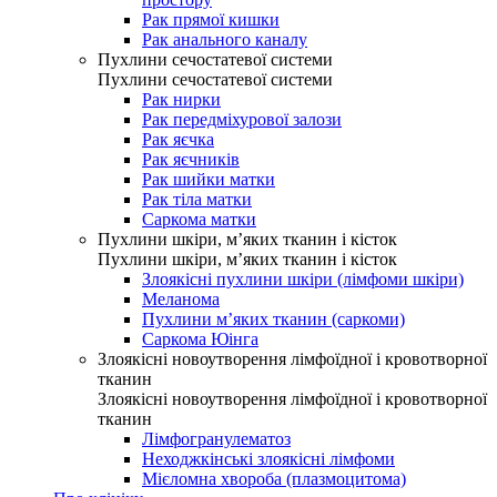
Рак прямої кишки
Рак анального каналу
Пухлини сечостатевої системи
Пухлини сечостатевої системи
Рак нирки
Рак передміхурової залози
Рак яєчка
Рак яєчників
Рак шийки матки
Рак тіла матки
Саркома матки
Пухлини шкіри, м’яких тканин і кісток
Пухлини шкіри, м’яких тканин і кісток
Злоякісні пухлини шкіри (лімфоми шкіри)
Меланома
Пухлини м’яких тканин (саркоми)
Саркома Юінга
Злоякісні новоутворення лімфоїдної і кровотворної
тканин
Злоякісні новоутворення лімфоїдної і кровотворної
тканин
Лімфогранулематоз
Неходжкінські злоякісні лімфоми
Мієломна хвороба (плазмоцитома)