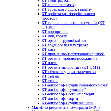
КТ з контрастом
КТ головного мозку
КТ турецького сідла, гіпофізу
КТ орбіт та краніоорбітального
простору
КТ скронево-щелепного суглоба (КТ
СНЩС)
КТ лор-органів
КТ шиї, гортані
КТ органів грудної клітки
КТ грудного відділу хребта
КТ кисті
КТ променево-зап’ясткового суглоба
КТ органів черевної порожнини
КТ плеча
КТ органів малого тазу (КТ ОМТ)
КТ кісток тазу, криж та куприка
КТ стегна
КТ стопи
КТ-ангіографія судин головного мозку
КТ-ангіографія судин шиї
КТ-ангіографія сонних артерій
КТ-ангіографія аорти
КТ-ангіографія судин кінцівок
Магнітно-резонансна томографія (МРТ)