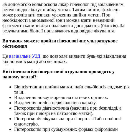
За допомогою кольпоскопа лікар-гінеколог під збільшенням
ретельно досліджує шийку матки. Таким чином, фахівець
може розпізнати ознаки ураження шийки матки. При
необхідності з аномальної зони можна взяти невеликий
фрагмент тканини для подальшого дослідження (біопсія). За
результатами біопсії призначають відповідне лікування.
Ви також можете пройти гінекологічне ультразвукове
обстеження
Це
вагінальне УЗД
, що дозволяє виявити будь-які відхилення
від норми в матці або яєчниках.
Які гінекологічні оперативні втручання проводять у
нашому центрі?
Біопсія тканин шийки матки, пайпель-біопсія ендометрія
та ін.
Видалення новоутворень на статевих органах.
Видалення поліпа цервікального каналу.
Гістероскопія діагностична (важлива при безплідді, а
також при підозрі на патологію матки).
Гістероскопія лікувальна при гіперплазії або поліпозі
ендометрію.
Гістероскопія при субмукозних формах фіброміоми