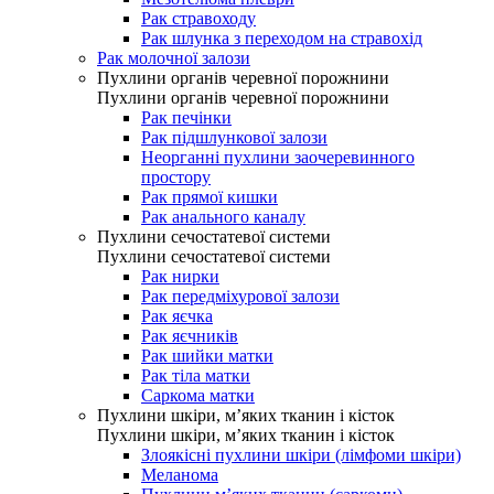
Рак стравоходу
Рак шлунка з переходом на стравохід
Рак молочної залози
Пухлини органів черевної порожнини
Пухлини органів черевної порожнини
Рак печінки
Рак підшлункової залози
Неорганні пухлини заочеревинного
простору
Рак прямої кишки
Рак анального каналу
Пухлини сечостатевої системи
Пухлини сечостатевої системи
Рак нирки
Рак передміхурової залози
Рак яєчка
Рак яєчників
Рак шийки матки
Рак тіла матки
Саркома матки
Пухлини шкіри, м’яких тканин і кісток
Пухлини шкіри, м’яких тканин і кісток
Злоякісні пухлини шкіри (лімфоми шкіри)
Меланома