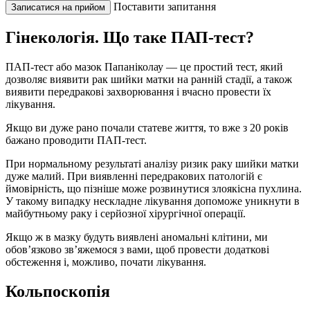
Поставити запитання
Записатися на прийом
Гінекологія. Що таке ПАП-тест?
ПАП-тест або мазок Папаніколау — це простий тест, який
дозволяє виявити рак шийки матки на ранній стадії, а також
виявити передракові захворювання і вчасно провести їх
лікування.
Якщо ви дуже рано почали статеве життя, то вже з 20 років
бажано проводити ПАП-тест.
При нормальному результаті аналізу ризик раку шийки матки
дуже малий. При виявленні передракових патологій є
ймовірність, що пізніше може розвинутися злоякісна пухлина.
У такому випадку нескладне лікування допоможе уникнути в
майбутньому раку і серйозної хірургічної операції.
Якщо ж в мазку будуть виявлені аномальні клітини, ми
обов’язково зв’яжемося з вами, щоб провести додаткові
обстеження і, можливо, почати лікування.
Кольпоскопія