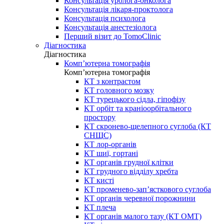
Консультація уролога-онколога
Консультація лікаря-проктолога
Консультація психолога
Консультація анестезіолога
Перший візит до TomoClinic
Діагностика
Діагностика
Комп’ютерна томографія
Комп’ютерна томографія
КТ з контрастом
КТ головного мозку
КТ турецького сідла, гіпофізу
КТ орбіт та краніоорбітального
простору
КТ скронево-щелепного суглоба (КТ
СНЩС)
КТ лор-органів
КТ шиї, гортані
КТ органів грудної клітки
КТ грудного відділу хребта
КТ кисті
КТ променево-зап’ясткового суглоба
КТ органів черевної порожнини
КТ плеча
КТ органів малого тазу (КТ ОМТ)