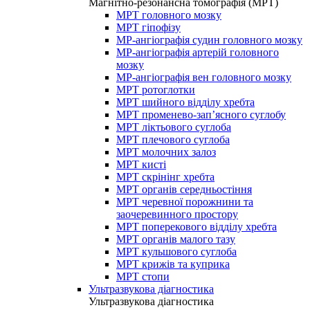
Магнітно-резонансна томографія (МРТ)
МРТ головного мозку
МРТ гіпофізу
МР-ангіографія судин головного мозку
МР-ангіографія артерій головного
мозку
МР-ангіографія вен головного мозку
МРТ ротоглотки
МРТ шийного відділу хребта
МРТ променево-зап’ясного суглобу
МРТ ліктьового суглоба
МРТ плечового суглоба
МРТ молочних залоз
МРТ кисті
МРТ скрінінг хребта
МРТ органів середньостіння
МРТ черевної порожнини та
заочеревинного простору
МРТ поперекового відділу хребта
МРТ органів малого тазу
МРТ кульшового суглоба
МРТ крижів та куприка
МРТ стопи
Ультразвукова діагностика
Ультразвукова діагностика