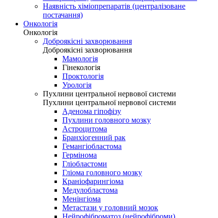
Наявність хіміопрепаратів (централізоване
постачання)
Онкологія
Онкологія
Доброякісні захворювання
Доброякісні захворювання
Мамологія
Гінекологія
Проктологія
Урологія
Пухлини центральної нервової системи
Пухлини центральної нервової системи
Аденома гіпофізу
Пухлини головного мозку
Астроцитома
Бранхіогенний рак
Гемангіобластома
Гермінома
Гліобластоми
Гліома головного мозку
Краніофарингіома
Медулобластома
Менінгіома
Метастази у головний мозок
Нейрофіброматоз (нейрофіброми)