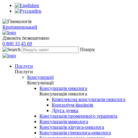
en
ru
Кропивницький
Дзвоніть безкоштовно
0 800 33 45 69
Пошук
Послуги
Послуги
Консультації
Консультації
Консультація онколога
Консультація онколога
Комплексна консультація онколога
Консиліум фахівців
Друга думка
Консультація променевого терапевта
Консультація мамолога
Консультація хірурга-онколога
Консультація гінеколога-онколога