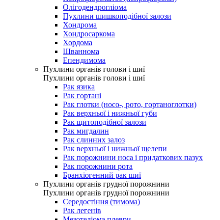
Олігодендрогліома
Пухлини шишкоподібної залози
Хондрома
Хондросаркома
Хордома
Шваннома
Епендимома
Пухлини органів голови і шиї
Пухлини органів голови і шиї
Рак язика
Рак гортані
Рак глотки (носо-, рото, гортаноглотки)
Рак верхньої і нижньої губи
Рак щитоподібної залози
Рак мигдалин
Рак слинних залоз
Рак верхньої і нижньої щелепи
Рак порожнини носа і придаткових пазух
Рак порожнини рота
Бранхіогенний рак шиї
Пухлини органів грудної порожнини
Пухлини органів грудної порожнини
Середостіння (тимома)
Рак легенів
Мезотеліома плеври