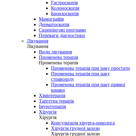
Гастроскопія
Колоноскопія
Бронхоскопія
Мамографія
Дерматоскопія
Скринінгові програми
Переваги діагностики
Лікування
Лікування
Види лікування
Променева терапія
Променева терапія
Променева терапія при раку простати
Променева терапія при раку
стравоходу
Променева терапія при раку прямої
кишки
Хіміотерапія
Таргетна терапія
Імунотерапія
Хірургія
Хірургія
Консультація хірурга-онколога
Хірургія грудної залози
Хірургія грудної залози