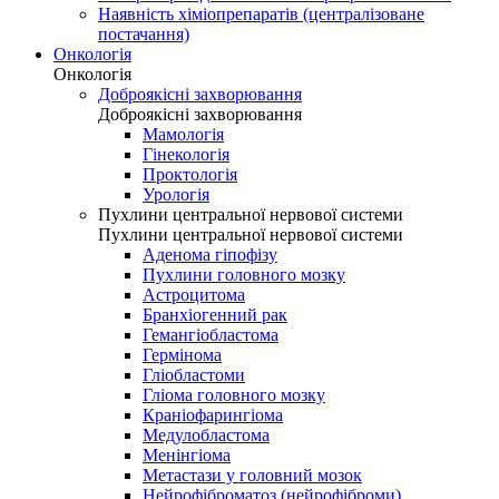
Наявність хіміопрепаратів (централізоване
постачання)
Онкологія
Онкологія
Доброякісні захворювання
Доброякісні захворювання
Мамологія
Гінекологія
Проктологія
Урологія
Пухлини центральної нервової системи
Пухлини центральної нервової системи
Аденома гіпофізу
Пухлини головного мозку
Астроцитома
Бранхіогенний рак
Гемангіобластома
Гермінома
Гліобластоми
Гліома головного мозку
Краніофарингіома
Медулобластома
Менінгіома
Метастази у головний мозок
Нейрофіброматоз (нейрофіброми)