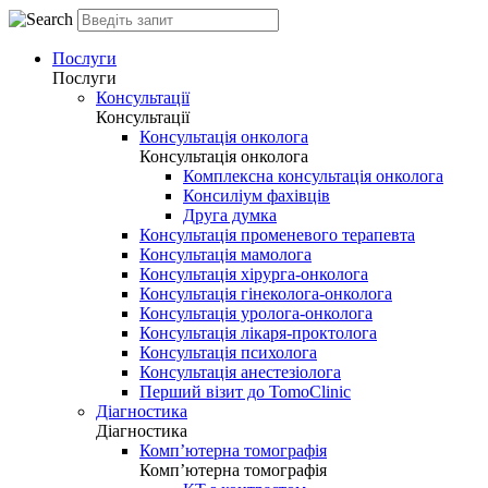
Послуги
Послуги
Консультації
Консультації
Консультація онколога
Консультація онколога
Комплексна консультація онколога
Консиліум фахівців
Друга думка
Консультація променевого терапевта
Консультація мамолога
Консультація хірурга-онколога
Консультація гінеколога-онколога
Консультація уролога-онколога
Консультація лікаря-проктолога
Консультація психолога
Консультація анестезіолога
Перший візит до TomoClinic
Діагностика
Діагностика
Комп’ютерна томографія
Комп’ютерна томографія