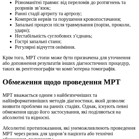
Різноманітні травми: від переломів до розтягнень та
розривів зв’язок;
Ранні стадії артриту та артрозу;
Компресія нервів та порушення кровопостачання;
Запальні процеси після травмування (порізи, проколи,
удари);
Нестабільність суглобових з’єднань;
Гострі запальні стани;
Регулярні відчуття оніміння.
Крім того, МРТ стопи може бути призначена для уточнення
або доповнення результатів інших діагностичних процедур,
таких як рентгенографія чи комп’ютерна томографія.
Обмеження щодо проведення МРТ
МРТ вважається одним з найбезпечніших та
найінформативніших методів діагностики, який дозволяє
виявити проблеми на ранніх стадіях. Однак, існують певні
обмеження щодо його застосування, які поділяються на
абсолютні та відносні.
Абсолютні протипоказання, які унеможливлюють проведення
МРТ через ризик для здоров’я пацієнта або технічні