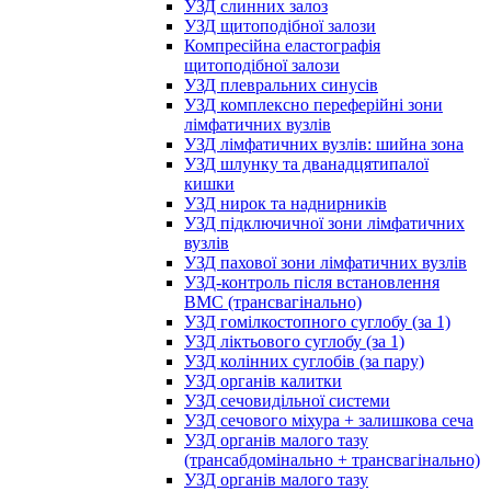
УЗД слинних залоз
УЗД щитоподібної залози
Компресійна еластографія
щитоподібної залози
УЗД плевральних синусів
УЗД комплексно переферійні зони
лімфатичних вузлів
УЗД лімфатичних вузлів: шийна зона
УЗД шлунку та дванадцятипалої
кишки
УЗД нирок та наднирників
УЗД підключичної зони лімфатичних
вузлів
УЗД пахової зони лімфатичних вузлів
УЗД-контроль після встановлення
ВМС (трансвагінально)
УЗД гомілкостопного суглобу (за 1)
УЗД ліктьового суглобу (за 1)
УЗД колінних суглобів (за пару)
УЗД органів калитки
УЗД сечовидільної системи
УЗД сечового міхура + залишкова сеча
УЗД органів малого тазу
(трансабдомінально + трансвагінально)
УЗД органів малого тазу