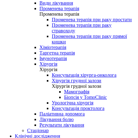
Види лікування
Променева терапія
Променева терапія
Променева терапія при раку простати
Променева терапія при раку
стравоходу
Променева терапія при раку прямої
кишки
Хіміотерапія
Таргетна терапія
Імунотерапія
Хірургія
Хірургія
Консультація хірурга-онколога
Хірургія грудної залози
Хірургія грудної залози
Мамографія
Біопсія у TomoClinic
Урологічна хірургія
Консультація проктолога
Паліативна допомога
Лікування болю
Результати лікування
Стаціонар
Клінічні дослідження