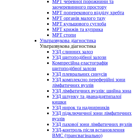
МРТ черевної порожнини та
заочеревинного простору
МРТ поперекового відділу хребта
МРТ органів малого тазу
МРТ кульшового суглоба
МРТ крижів та куприка
МРТ стопи
Ультразвукова діагностика
Ультразвукова діагностика
УЗД слинних залоз
УЗД щитоподібної залози
Компресійна еластографія
щитоподібної залози
УЗД плевральних синусів
УЗД комплексно переферійні зони
лімфатичних вузлів
УЗД лімфатичних вузлів: шийна зона
УЗД шлунку та дванадцятипалої
кишки
УЗД нирок та наднирників
УЗД підключичної зони лімфатичних
вузлів
УЗД пахової зони лімфатичних вузлів
УЗД-контроль після встановлення
ВМС (трансвагінально)