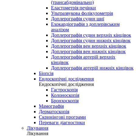
(трансабдомінально)
Еластометрія печінки
Ультразвукова фолікулометрія
Доплерографія судин шиї
Ехокардіографія з доплерівським
аналізом
Доплерографія судин верхніх кінцівок
Доплерографія судин нижніх кінцівок
Доплерографія вен верхніх кінцівок
Доплерографія вен нижніх кінцівок
Доплерографія артерій верхніх
кінцівок
Доплерографія артерій нижніх кінцівок
Біопсія
Ендоскопічні дослідження
Ендоскопічні дослідження
Гастроскопія
Колоноскопія
Бронхоскопія
Мамографія
Дерматоскопія
Скринінгові програми
Переваги діагностики
Лікування
Лікування