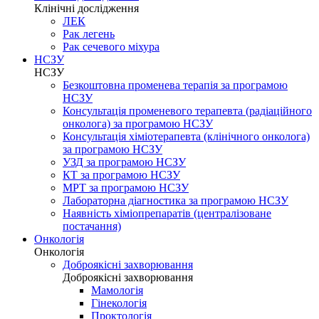
Клінічні дослідження
ЛЕК
Рак легень
Рак сечевого міхура
НСЗУ
НСЗУ
Безкоштовна променева терапія за програмою
НСЗУ
Консультація променевого терапевта (радіаційного
онколога) за програмою НСЗУ
Консультація хіміотерапевта (клінічного онколога)
за програмою НСЗУ
УЗД за програмою НСЗУ
КТ за програмою НСЗУ
МРТ за програмою НСЗУ
Лабораторна діагностика за програмою НСЗУ
Наявність хіміопрепаратів (централізоване
постачання)
Онкологія
Онкологія
Доброякісні захворювання
Доброякісні захворювання
Мамологія
Гінекологія
Проктологія