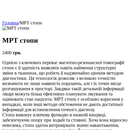
Головна
/
МРТ стопи
МРТ стопи
2400
грн.
Однією з ключових переваг магнітно-резонансної томографії
стопи є її здатність виявляти навіть найменші структурні
зміни в тканинах, що робить її надзвичайно цінним методом
діагностики. Ця технологія дозволяє з великою точністю
визначити не лише наявність порушень, але і їх точне місце
розташування в просторі. Завдяки такій детальній інформації
лікарі можуть більш ефективно планувати лікування та
оцінювати стан пацієнта. МРТ стопи є особливо корисним у
випадках, коли інші методи обстеження не дають достатньої
інформації для встановлення точного діагнозу.
Стопа виконує ключову функцію в нижній кінцівці,
забезпечуючи опору при ходьбі та стоянні. Хоча вона відносно
невелика, стопа здатна витримувати значні навантаження,