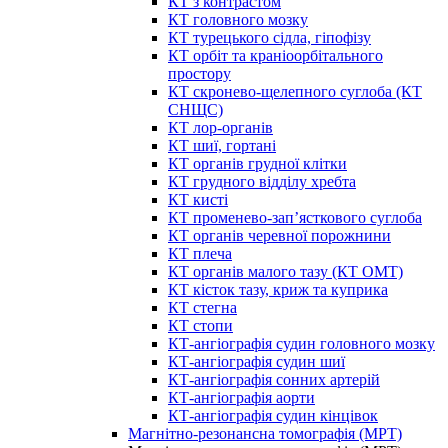
КТ з контрастом
КТ головного мозку
КТ турецького сідла, гіпофізу
КТ орбіт та краніоорбітального
простору
КТ скронево-щелепного суглоба (КТ
СНЩС)
КТ лор-органів
КТ шиї, гортані
КТ органів грудної клітки
КТ грудного відділу хребта
КТ кисті
КТ променево-зап’ясткового суглоба
КТ органів черевної порожнини
КТ плеча
КТ органів малого тазу (КТ ОМТ)
КТ кісток тазу, криж та куприка
КТ стегна
КТ стопи
КТ-ангіографія судин головного мозку
КТ-ангіографія судин шиї
КТ-ангіографія сонних артерій
КТ-ангіографія аорти
КТ-ангіографія судин кінцівок
Магнітно-резонансна томографія (МРТ)