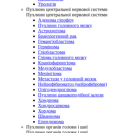
Урологія
Пухлини центральної нервової системи
Пухлини центральної нервової системи
Аденома гіпофізу
Пухлини головного мозку
Астроцитома
Бранхіогенний рак
Гемангіобластома
Гермінома
Гліобластоми
Гліома головного мозку
Краніофарингіома
Медулобластома
Менінгіома
Метастази у головний мозок
Нейрофіброматоз (нейрофіброми)
Олігодендрогліома
Пухлини шишкоподібної залози
Хондрома
Хондросаркома
Хордома
Шваннома
Епендимома
Пухлини органів голови і шиї
Пухлини органів голови і шиї