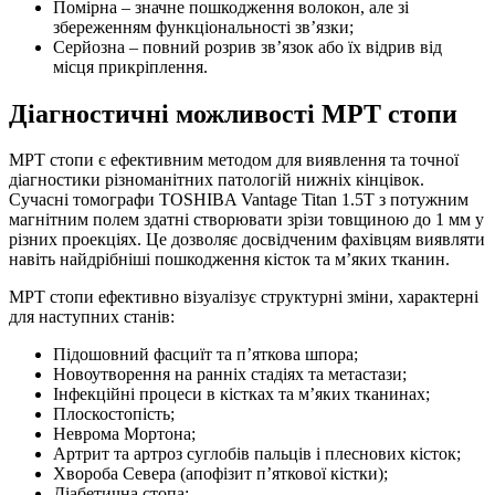
Помірна – значне пошкодження волокон, але зі
збереженням функціональності зв’язки;
Серйозна – повний розрив зв’язок або їх відрив від
місця прикріплення.
Діагностичні можливості МРТ стопи
МРТ стопи є ефективним методом для виявлення та точної
діагностики різноманітних патологій нижніх кінцівок.
Сучасні томографи TOSHIBA Vantage Titan 1.5T з потужним
магнітним полем здатні створювати зрізи товщиною до 1 мм у
різних проекціях. Це дозволяє досвідченим фахівцям виявляти
навіть найдрібніші пошкодження кісток та м’яких тканин.
МРТ стопи ефективно візуалізує структурні зміни, характерні
для наступних станів:
Підошовний фасциїт та п’яткова шпора;
Новоутворення на ранніх стадіях та метастази;
Інфекційні процеси в кістках та м’яких тканинах;
Плоскостопість;
Неврома Мортона;
Артрит та артроз суглобів пальців і плеснових кісток;
Хвороба Севера (апофізит п’яткової кістки);
Діабетична стопа;