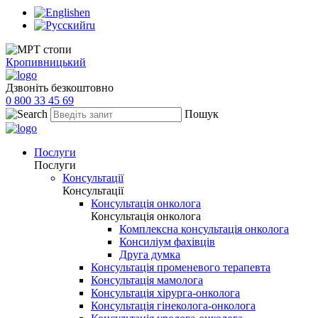
en
ru
Кропивницький
Дзвоніть безкоштовно
0 800 33 45 69
Пошук
Послуги
Послуги
Консультації
Консультації
Консультація онколога
Консультація онколога
Комплексна консультація онколога
Консиліум фахівців
Друга думка
Консультація променевого терапевта
Консультація мамолога
Консультація хірурга-онколога
Консультація гінеколога-онколога