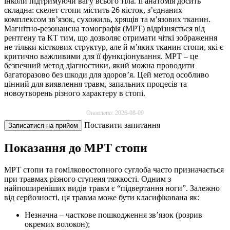
інколи підтримуючи вагу всього тіла. Її анатомія досить
складна: скелет стопи містить 26 кісток, з’єднаних
комплексом зв’язок, сухожиль, хрящів та м’язових тканин.
Магнітно-резонансна томографія (МРТ) відрізняється від
рентгену та КТ тим, що дозволяє отримати чіткі зображення
не тільки кісткових структур, але й м’яких тканин стопи, які є
критично важливими для її функціонування. МРТ – це
безпечний метод діагностики, який можна проводити
багаторазово без шкоди для здоров’я. Цей метод особливо
цінний для виявлення травм, запальних процесів та
новоутворень різного характеру в стопі.
Оновлено: 2026-08-09
Поставити запитання
Записатися на прийом
Показання до МРТ стопи
МРТ стопи та гомілковостопного суглоба часто призначається
при травмах різного ступеня тяжкості. Одним з
найпоширеніших видів травм є “підвертання ноги”. Залежно
від серйозності, ця травма може бути класифікована як:
Незначна – часткове пошкодження зв’язок (розрив
окремих волокон);