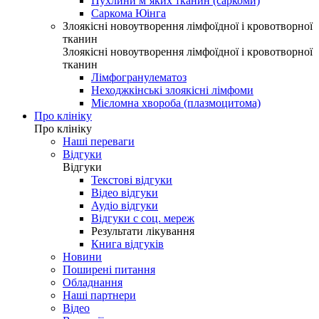
Пухлини м’яких тканин (саркоми)
Саркома Юінга
Злоякісні новоутворення лімфоїдної і кровотворної
тканин
Злоякісні новоутворення лімфоїдної і кровотворної
тканин
Лімфогранулематоз
Неходжкінські злоякісні лімфоми
Мієломна хвороба (плазмоцитома)
Про клініку
Про клініку
Наші переваги
Відгуки
Відгуки
Текстові відгуки
Відео відгуки
Аудіо відгуки
Відгуки с соц. мереж
Результати лікування
Книга відгуків
Новини
Поширені питання
Обладнання
Наші партнери
Відео