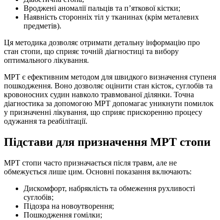
Вроджені аномалії пальців та п’яткової кістки;
Наявність сторонніх тіл у тканинах (крім металевих
предметів).
Ця методика дозволяє отримати детальну інформацію про
стан стопи, що сприяє точній діагностиці та вибору
оптимального лікування.
МРТ є ефективним методом для швидкого визначення ступеня
пошкодження. Воно дозволяє оцінити стан кісток, суглобів та
кровоносних судин навколо травмованої ділянки. Точна
діагностика за допомогою МРТ допомагає уникнути помилок
у призначенні лікування, що сприяє прискоренню процесу
одужання та реабілітації.
Підстави для призначення МРТ стопи
МРТ стопи часто призначається після травм, але не
обмежується лише цим. Основні показання включають:
Дискомфорт, набряклість та обмеження рухливості
суглобів;
Підозра на новоутворення;
Пошкодження гомілки;