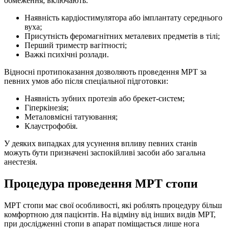
обмеження, включають:
Наявність кардіостимулятора або імплантату середнього
вуха;
Присутність феромагнітних металевих предметів в тілі;
Перший триместр вагітності;
Важкі психічні розлади.
Відносні протипоказання дозволяють проведення МРТ за
певних умов або після спеціальної підготовки:
Наявність зубних протезів або брекет-систем;
Гіперкінезія;
Металовмісні татуювання;
Клаустрофобія.
У деяких випадках для усунення впливу певних станів
можуть бути призначені заспокійливі засоби або загальна
анестезія.
Процедура проведення МРТ стопи
МРТ стопи має свої особливості, які роблять процедуру більш
комфортною для пацієнтів. На відміну від інших видів МРТ,
при дослідженні стопи в апарат поміщається лише нога