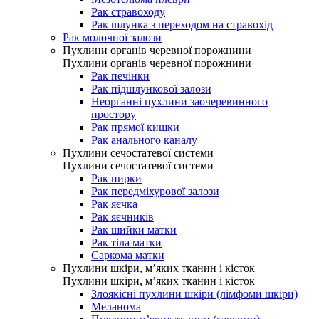
Рак стравоходу
Рак шлунка з переходом на стравохід
Рак молочної залози
Пухлини органів черевної порожнини
Пухлини органів черевної порожнини
Рак печінки
Рак підшлункової залози
Неорганні пухлини заочеревинного
простору
Рак прямої кишки
Рак анального каналу
Пухлини сечостатевої системи
Пухлини сечостатевої системи
Рак нирки
Рак передміхурової залози
Рак яєчка
Рак яєчників
Рак шийки матки
Рак тіла матки
Саркома матки
Пухлини шкіри, м’яких тканин і кісток
Пухлини шкіри, м’яких тканин і кісток
Злоякісні пухлини шкіри (лімфоми шкіри)
Меланома