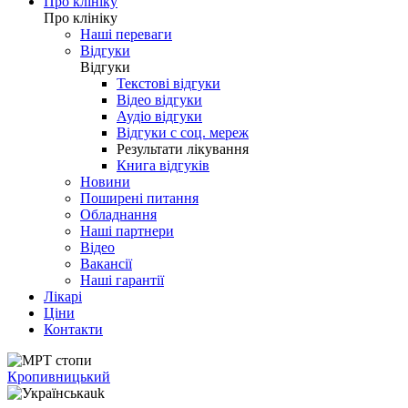
Про клініку
Про клініку
Наші переваги
Відгуки
Відгуки
Текстові відгуки
Відео відгуки
Аудіо відгуки
Відгуки с соц. мереж
Результати лікування
Книга відгуків
Новини
Поширені питання
Обладнання
Наші партнери
Відео
Вакансії
Наші гарантії
Лікарі
Ціни
Контакти
Кропивницький
uk