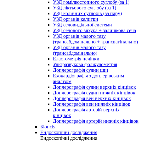
УЗД гомілкостопного суглобу (за 1)
УЗД ліктьового суглобу (за 1)
УЗД колінних суглобів (за пару)
УЗД органів калитки
УЗД сечовидільної системи
УЗД сечового міхура + залишкова сеча
УЗД органів малого тазу
(трансабдомінально + трансвагінально)
УЗД органів малого тазу
(трансабдомінально)
Еластометрія печінки
Ультразвукова фолікулометрія
Доплерографія судин шиї
Ехокардіографія з доплерівським
аналізом
Доплерографія судин верхніх кінцівок
Доплерографія судин нижніх кінцівок
Доплерографія вен верхніх кінцівок
Доплерографія вен нижніх кінцівок
Доплерографія артерій верхніх
кінцівок
Доплерографія артерій нижніх кінцівок
Біопсія
Ендоскопічні дослідження
Ендоскопічні дослідження