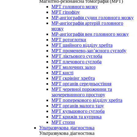
Магнітно-резонансна томографія (МРТ)
МРТ головного мозку
МРТ гіпофізу
МР-ангіографія судин головного мозку
МР-ангіографія артерій головного
мозку
МР-ангіографія вен головного мозку
МРТ ротоглотки
МРТ шийного відділу хребта
МРТ променево-зап’ясного суглобу
МРТ ліктьового суглоба
МРТ плечового суглоба
МРТ молочних залоз
МРТ кисті
МРТ скрінінг хребта
МРТ органів середньостіння
МРТ черевної порожнини та
заочеревинного простору
МРТ поперекового відділу хребта
МРТ органів малого тазу
МРТ кульшового суглоба
МРТ крижів та куприка
МРТ стопи
Ультразвукова діагностика
Ультразвукова діагностика