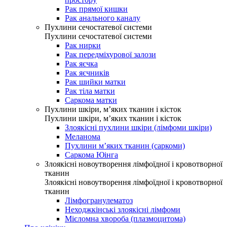
Рак прямої кишки
Рак анального каналу
Пухлини сечостатевої системи
Пухлини сечостатевої системи
Рак нирки
Рак передміхурової залози
Рак яєчка
Рак яєчників
Рак шийки матки
Рак тіла матки
Саркома матки
Пухлини шкіри, м’яких тканин і кісток
Пухлини шкіри, м’яких тканин і кісток
Злоякісні пухлини шкіри (лімфоми шкіри)
Меланома
Пухлини м’яких тканин (саркоми)
Саркома Юінга
Злоякісні новоутворення лімфоїдної і кровотворної
тканин
Злоякісні новоутворення лімфоїдної і кровотворної
тканин
Лімфогранулематоз
Неходжкінські злоякісні лімфоми
Мієломна хвороба (плазмоцитома)