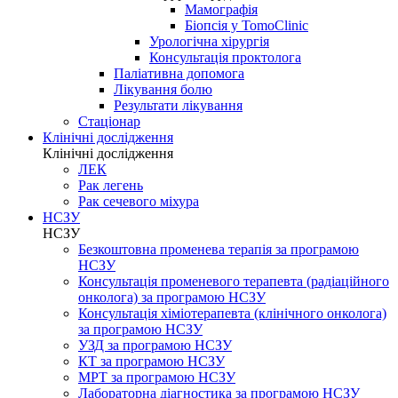
Мамографія
Біопсія у TomoClinic
Урологічна хірургія
Консультація проктолога
Паліативна допомога
Лікування болю
Результати лікування
Стаціонар
Клінічні дослідження
Клінічні дослідження
ЛЕК
Рак легень
Рак сечевого міхура
НСЗУ
НСЗУ
Безкоштовна променева терапія за програмою
НСЗУ
Консультація променевого терапевта (радіаційного
онколога) за програмою НСЗУ
Консультація хіміотерапевта (клінічного онколога)
за програмою НСЗУ
УЗД за програмою НСЗУ
КТ за програмою НСЗУ
МРТ за програмою НСЗУ
Лабораторна діагностика за програмою НСЗУ