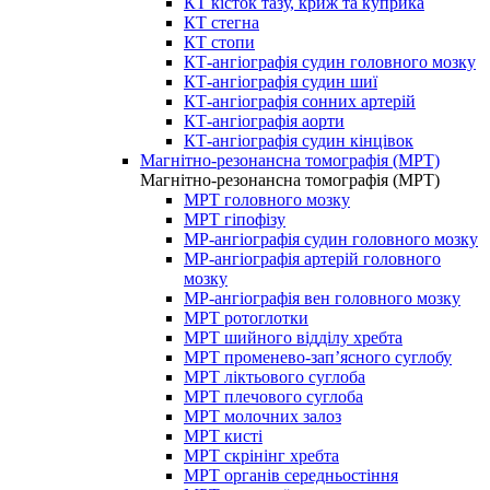
КТ кісток тазу, криж та куприка
КТ стегна
КТ стопи
КТ-ангіографія судин головного мозку
КТ-ангіографія судин шиї
КТ-ангіографія сонних артерій
КТ-ангіографія аорти
КТ-ангіографія судин кінцівок
Магнітно-резонансна томографія (МРТ)
Магнітно-резонансна томографія (МРТ)
МРТ головного мозку
МРТ гіпофізу
МР-ангіографія судин головного мозку
МР-ангіографія артерій головного
мозку
МР-ангіографія вен головного мозку
МРТ ротоглотки
МРТ шийного відділу хребта
МРТ променево-зап’ясного суглобу
МРТ ліктьового суглоба
МРТ плечового суглоба
МРТ молочних залоз
МРТ кисті
МРТ скрінінг хребта
МРТ органів середньостіння