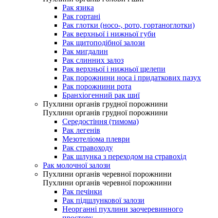
Рак язика
Рак гортані
Рак глотки (носо-, рото, гортаноглотки)
Рак верхньої і нижньої губи
Рак щитоподібної залози
Рак мигдалин
Рак слинних залоз
Рак верхньої і нижньої щелепи
Рак порожнини носа і придаткових пазух
Рак порожнини рота
Бранхіогенний рак шиї
Пухлини органів грудної порожнини
Пухлини органів грудної порожнини
Середостіння (тимома)
Рак легенів
Мезотеліома плеври
Рак стравоходу
Рак шлунка з переходом на стравохід
Рак молочної залози
Пухлини органів черевної порожнини
Пухлини органів черевної порожнини
Рак печінки
Рак підшлункової залози
Неорганні пухлини заочеревинного
простору