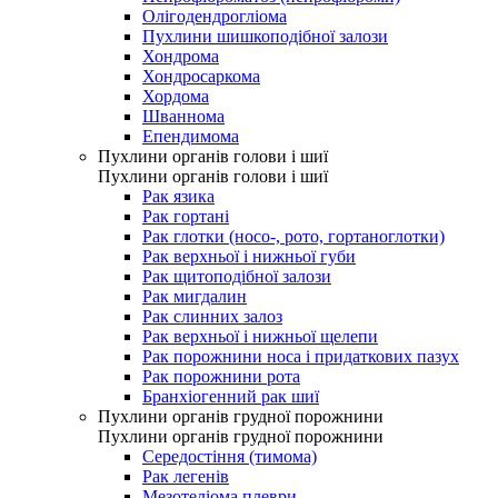
Олігодендрогліома
Пухлини шишкоподібної залози
Хондрома
Хондросаркома
Хордома
Шваннома
Епендимома
Пухлини органів голови і шиї
Пухлини органів голови і шиї
Рак язика
Рак гортані
Рак глотки (носо-, рото, гортаноглотки)
Рак верхньої і нижньої губи
Рак щитоподібної залози
Рак мигдалин
Рак слинних залоз
Рак верхньої і нижньої щелепи
Рак порожнини носа і придаткових пазух
Рак порожнини рота
Бранхіогенний рак шиї
Пухлини органів грудної порожнини
Пухлини органів грудної порожнини
Середостіння (тимома)
Рак легенів
Мезотеліома плеври