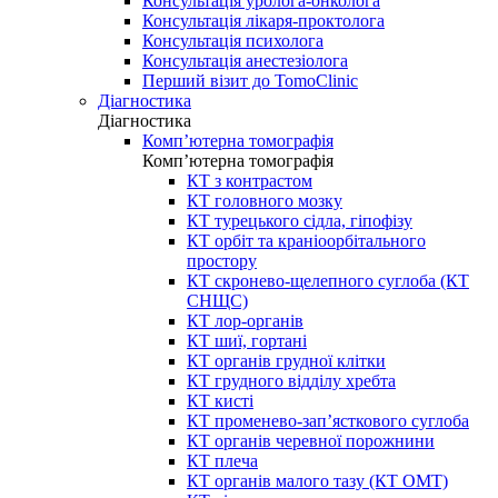
Консультація уролога-онколога
Консультація лікаря-проктолога
Консультація психолога
Консультація анестезіолога
Перший візит до TomoClinic
Діагностика
Діагностика
Комп’ютерна томографія
Комп’ютерна томографія
КТ з контрастом
КТ головного мозку
КТ турецького сідла, гіпофізу
КТ орбіт та краніоорбітального
простору
КТ скронево-щелепного суглоба (КТ
СНЩС)
КТ лор-органів
КТ шиї, гортані
КТ органів грудної клітки
КТ грудного відділу хребта
КТ кисті
КТ променево-зап’ясткового суглоба
КТ органів черевної порожнини
КТ плеча
КТ органів малого тазу (КТ ОМТ)