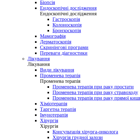
Біопсія
Ендоскопічні дослідження
Ендоскопічні дослідження
Гастроскопія
Колоноскопія
Бронхоскопія
Мамографія
Дерматоскопія
Скринінгові програми
Переваги діагностики
Лікування
Лікування
Види лікування
Променева терапія
Променева терапія
Променева терапія при раку простати
Променева терапія при раку стравоходу
Променева терапія при раку прямої киш
Хіміотерапія
Таргетна терапія
Імунотерапія
Хірургія
Хірургія
Консультація хірурга-онколога
Хірургія грудної залози