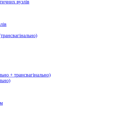
тичних вузлів
лів
трансвагінально)
льно + трансвагінально)
льно)
ом