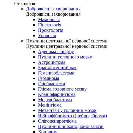
Онкологія
Доброякісні захворювання
Доброякісні захворювання
Мамологія
Гінекологія
Проктологія
Урологія
Пухлини центральної нервової системи
Пухлини центральної нервової системи
Аденома гіпофізу
Пухлини головного мозку
Астроцитома
Бранхіогенний рак
Гемангіобластома
Гермінома
Гліобластоми
Гліома головного мозку
Краніофарингіома
Медулобластома
Менінгіома
Метастази у головний мозок
Нейрофіброматоз (нейрофіброми)
Олігодендрогліома
Пухлини шишкоподібної залози
Хондрома