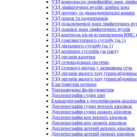
УЗД комплексно переферійні зони лімфа
УЗД лімфатичних вузлів: шийна зона
УЗД шлунку та дванадцятипалої кишки
УЗД нирок та наднирників
УЗД підключичної зони лімфатичних вуз
УЗД пахової зони лімфатичних вузлів
УЗД-контроль після встановлення ВМС (
УЗД гомілкостопного суглобу (за 1)
УЗД ліктьового суглобу (за 1)
УЗД колінних суглобів (за пару)
УЗД органів калитки
УЗД сечовидільної системи
УЗД сечового міхура + залишкова сеча
УЗД органів малого тазу (трансабдоміна
УЗД органів малого тазу (трансабдоміна
Еластометрія печінки
Ультразвукова фолікулометрія
Доплерографія судин шиї
Ехокардіографія з доплерівським аналіз
Доплерографія судин верхніх кінцівок
Доплерографія судин нижніх кінцівок
Доплерографія вен верхніх кінцівок
Доплерографія вен нижніх кінцівок
Доплерографія артерій верхніх кінцівок
Доплерографія артерій нижніх кінцівок