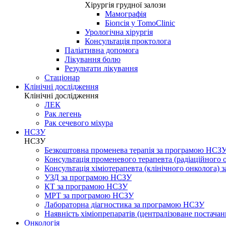
Хірургія грудної залози
Мамографія
Біопсія у TomoClinic
Урологічна хірургія
Консультація проктолога
Паліативна допомога
Лікування болю
Результати лікування
Стаціонар
Клінічні дослідження
Клінічні дослідження
ЛЕК
Рак легень
Рак сечевого міхура
НСЗУ
НСЗУ
Безкоштовна променева терапія за програмою НСЗ
Консультація променевого терапевта (радіаційного
Консультація хіміотерапевта (клінічного онколога)
УЗД за програмою НСЗУ
КТ за програмою НСЗУ
МРТ за програмою НСЗУ
Лабораторна діагностика за програмою НСЗУ
Наявність хіміопрепаратів (централізоване постачан
Онкологія