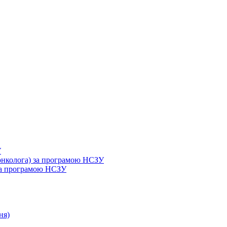
У
 онколога) за програмою НСЗУ
 за програмою НСЗУ
ня)