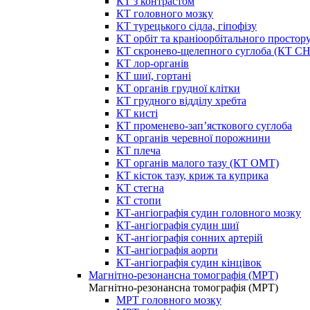
КТ з контрастом
КТ головного мозку
КТ турецького сідла, гіпофізу
КТ орбіт та краніоорбітального простор
КТ скронево-щелепного суглоба (КТ 
КТ лор-органів
КТ шиї, гортані
КТ органів грудної клітки
КТ грудного відділу хребта
КТ кисті
КТ променево-зап’ясткового суглоба
КТ органів черевної порожнини
КТ плеча
КТ органів малого тазу (КТ ОМТ)
КТ кісток тазу, криж та куприка
КТ стегна
КТ стопи
КТ-ангіографія судин головного мозку
КТ-ангіографія судин шиї
КТ-ангіографія сонних артерій
КТ-ангіографія аорти
КТ-ангіографія судин кінцівок
Магнітно-резонансна томографія (МРТ)
Магнітно-резонансна томографія (МРТ)
МРТ головного мозку