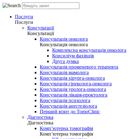
Послуги
Послуги
Консультації
Консультації
Консультація онколога
Консультація онколога
Комплексна консультація онколога
Консиліум фахівців
Друга думка
Консультація променевого терапевта
Консультація мамолога
Консультація хірурга-онколога
Консультація гінеколога-онколога
Консультація уролога-онколога
Консультація лікаря-проктолога
Консультація психолога
Консультація анестезіолога
Перший візит до TomoClinic
Діагностика
Діагностика
Комп’ютерна томографія
Комп’ютерна томографія