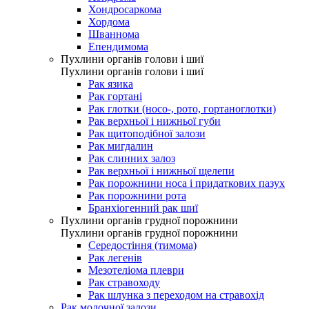
Хондросаркома
Хордома
Шваннома
Епендимома
Пухлини органів голови і шиї
Пухлини органів голови і шиї
Рак язика
Рак гортані
Рак глотки (носо-, рото, гортаноглотки)
Рак верхньої і нижньої губи
Рак щитоподібної залози
Рак мигдалин
Рак слинних залоз
Рак верхньої і нижньої щелепи
Рак порожнини носа і придаткових пазух
Рак порожнини рота
Бранхіогенний рак шиї
Пухлини органів грудної порожнини
Пухлини органів грудної порожнини
Середостіння (тимома)
Рак легенів
Мезотеліома плеври
Рак стравоходу
Рак шлунка з переходом на стравохід
Рак молочної залози