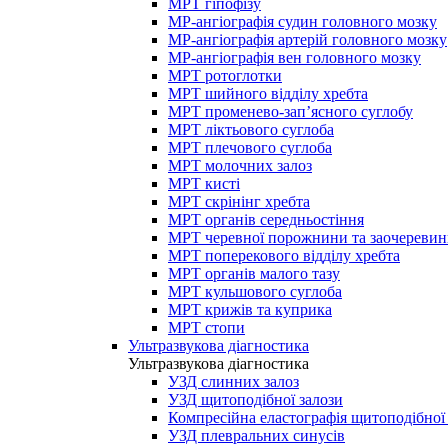
МРТ гіпофізу
МР-ангіографія судин головного мозку
МР-ангіографія артерій головного мозку
МР-ангіографія вен головного мозку
МРТ ротоглотки
МРТ шийного відділу хребта
МРТ променево-зап’ясного суглобу
МРТ ліктьового суглоба
МРТ плечового суглоба
МРТ молочних залоз
МРТ кисті
МРТ скрінінг хребта
МРТ органів середньостіння
МРТ черевної порожнини та заочеревин
МРТ поперекового відділу хребта
МРТ органів малого тазу
МРТ кульшового суглоба
МРТ крижів та куприка
МРТ стопи
Ультразвукова діагностика
Ультразвукова діагностика
УЗД слинних залоз
УЗД щитоподібної залози
Компресійна еластографія щитоподібної
УЗД плевральних синусів