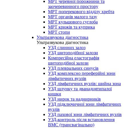
МРТ черевної порожнини та
заочеревинного простору
МРТ поперекового відділу хребта
МРТ органів малого тазу
МРТ кульшового суглоба
МРТ крижів та куприка
МРТ стопи
Ультразвукова діагностика
Ультразвукова діагностика
УЗД слинних залоз
УЗД щитоподібної залози
Компресійна еластографія
щитоподібної залози
УЗД плевральних синусів
УЗД комплексно переферійні зони
лімфатичних вузлів
УЗД лімфатичних вузлів: шийна зона
УЗД шлунку та дванадцятипалої
кишки
УЗД нирок та наднирників
УЗД підключичної зони лімфатичних
вузлів
УЗД пахової зони лімфатичних вузлів
УЗД-контроль після встановлення
ВМС (трансвагінально)