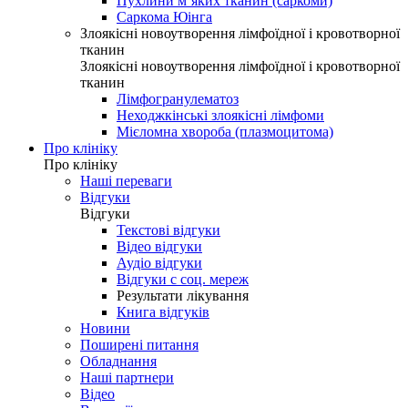
Пухлини м’яких тканин (саркоми)
Саркома Юінга
Злоякісні новоутворення лімфоїдної і кровотворної
тканин
Злоякісні новоутворення лімфоїдної і кровотворної
тканин
Лімфогранулематоз
Неходжкінські злоякісні лімфоми
Мієломна хвороба (плазмоцитома)
Про клініку
Про клініку
Наші переваги
Відгуки
Відгуки
Текстові відгуки
Відео відгуки
Аудіо відгуки
Відгуки с соц. мереж
Результати лікування
Книга відгуків
Новини
Поширені питання
Обладнання
Наші партнери
Відео