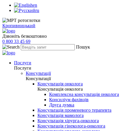
en
ru
Кропивницький
Дзвоніть безкоштовно
0 800 33 45 69
Пошук
Послуги
Послуги
Консультації
Консультації
Консультація онколога
Консультація онколога
Комплексна консультація онколога
Консиліум фахівців
Друга думка
Консультація променевого терапевта
Консультація мамолога
Консультація хірурга-онколога
Консультація гінеколога-онколога