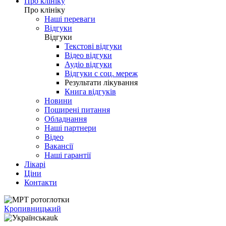
Про клініку
Про клініку
Наші переваги
Відгуки
Відгуки
Текстові відгуки
Відео відгуки
Аудіо відгуки
Відгуки с соц. мереж
Результати лікування
Книга відгуків
Новини
Поширені питання
Обладнання
Наші партнери
Відео
Вакансії
Наші гарантії
Лікарі
Ціни
Контакти
Кропивницький
uk