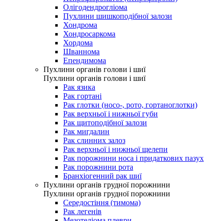
Олігодендрогліома
Пухлини шишкоподібної залози
Хондрома
Хондросаркома
Хордома
Шваннома
Епендимома
Пухлини органів голови і шиї
Пухлини органів голови і шиї
Рак язика
Рак гортані
Рак глотки (носо-, рото, гортаноглотки)
Рак верхньої і нижньої губи
Рак щитоподібної залози
Рак мигдалин
Рак слинних залоз
Рак верхньої і нижньої щелепи
Рак порожнини носа і придаткових пазух
Рак порожнини рота
Бранхіогенний рак шиї
Пухлини органів грудної порожнини
Пухлини органів грудної порожнини
Середостіння (тимома)
Рак легенів
Мезотеліома плеври