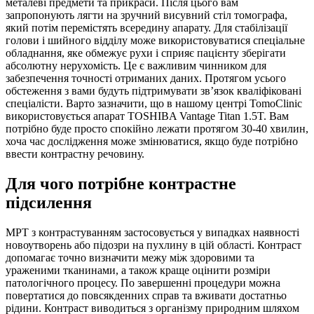
металеві предмети та прикраси. Після цього вам
запропонують лягти на зручний висувний стіл томографа,
який потім перемістять всередину апарату. Для стабілізації
голови і шийного відділу може використовуватися спеціальне
обладнання, яке обмежує рухи і сприяє пацієнту зберігати
абсолютну нерухомість. Це є важливим чинником для
забезпечення точності отриманих даних. Протягом усього
обстеження з вами будуть підтримувати зв’язок кваліфіковані
спеціалісти. Варто зазначити, що в нашому центрі TomoClinic
використовується апарат TOSHIBA Vantage Titan 1.5T. Вам
потрібно буде просто спокійно лежати протягом 30-40 хвилин,
хоча час дослідження може змінюватися, якщо буде потрібно
ввести контрастну речовину.
Для чого потрібне контрастне
підсилення
МРТ з контрастуванням застосовується у випадках наявності
новоутворень або підозри на пухлину в цій області. Контраст
допомагає точно визначити межу між здоровими та
ураженими тканинами, а також краще оцінити розміри
патологічного процесу. По завершенні процедури можна
повертатися до повсякденних справ та вживати достатньо
рідини. Контраст виводиться з організму природним шляхом