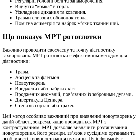
Регулярні головні болі та запаморочення.
Відчуття “комка” в горлі.
Ускладнене дихання та ковтання.
Травми слизових оболонок горла.
Помітна асиметрія та набряк м’яких тканин шиї.
Що показує МРТ ротоглотки
Важливо проводити своєчасну та точну діагностику
захворювань. МРТ ротоглотки є ефективним методом для
діагностики:
Травм.
Абсцесів та флегмон.
Новоутворень.
Вроджених або набутих кіст.
Вроджених аномалій, пов’язаних із зябровими дугами.
Дивертикула Ценкера.
Стенозів гортані або трахеї.
Цей метод особливо важливий при виявленні новоутворень у
даній області, зокрема, якщо проводиться МРТ з
контрастуванням. МРТ дозволяє визначити розташування
новоутворення, його розміри, зв’язок з сусідніми органами та
особливості кровопостачання пухлини. Ця інформація є