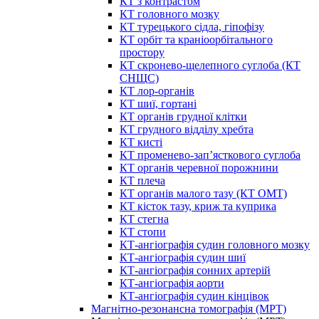
КТ з контрастом
КТ головного мозку
КТ турецького сідла, гіпофізу
КТ орбіт та краніоорбітального
простору
КТ скронево-щелепного суглоба (КТ
СНЩС)
КТ лор-органів
КТ шиї, гортані
КТ органів грудної клітки
КТ грудного відділу хребта
КТ кисті
КТ променево-зап’ясткового суглоба
КТ органів черевної порожнини
КТ плеча
КТ органів малого тазу (КТ ОМТ)
КТ кісток тазу, криж та куприка
КТ стегна
КТ стопи
КТ-ангіографія судин головного мозку
КТ-ангіографія судин шиї
КТ-ангіографія сонних артерій
КТ-ангіографія аорти
КТ-ангіографія судин кінцівок
Магнітно-резонансна томографія (МРТ)