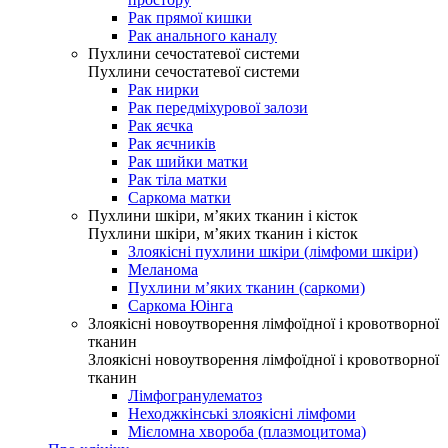
Рак прямої кишки
Рак анального каналу
Пухлини сечостатевої системи
Пухлини сечостатевої системи
Рак нирки
Рак передміхурової залози
Рак яєчка
Рак яєчників
Рак шийки матки
Рак тіла матки
Саркома матки
Пухлини шкіри, м’яких тканин і кісток
Пухлини шкіри, м’яких тканин і кісток
Злоякісні пухлини шкіри (лімфоми шкіри)
Меланома
Пухлини м’яких тканин (саркоми)
Саркома Юінга
Злоякісні новоутворення лімфоїдної і кровотворної
тканин
Злоякісні новоутворення лімфоїдної і кровотворної
тканин
Лімфогранулематоз
Неходжкінські злоякісні лімфоми
Мієломна хвороба (плазмоцитома)