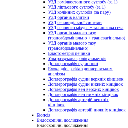
УЗД гомілкостопного суглобу (за 1)
УЗД ліктьового суглобу (за 1)
УЗД колінних суглобів (за пару)
УЗД органів калитки
УЗД сечовидільної системи
УЗД сечового міхура + залишкова сеча
УЗД органів малого тазу
(трансабдомінально + трансвагінально)
УЗД органів малого тазу
(трансабдомінально)
Еластометрія печінки
Ультразвукова фолікулометрія
Доплерографія судин шиї
Ехокардіографія з доплерівським
аналізом
Доплерографія судин верхніх кінцівок
Доплерографія судин нижніх кінцівок
Доплерографія вен верхніх кінцівок
Доплерографія вен нижніх кінцівок
Доплерографія артерій верхніх
кінцівок
Доплерографія артерій нижніх кінцівок
Біопсія
Ендоскопічні дослідження
Ендоскопічні дослідження