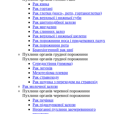
Рак язика
Рак гортані
Рак глотки (носо-, рото, гортаноглотки)
Рак верхньої і нижньої губи
Рак щитоподібної залози
Рак мигдалин
Рак слинних залоз
Рак верхньої і нижньої щелепи
Рак порожнини носа і придаткових пазух
Рак порожнини рота
Бранхіогенний рак шиї
Пухлини органів грудної порожнини
Пухлини органів грудної порожнини
Середостіння (тимома)
Рак легенів
Мезотеліома плеври
Рак стравоходу
Рак шлунка з переходом на стравохід
Рак молочної залози
Пухлини органів черевної порожнини
Пухлини органів черевної порожнини
Рак печінки
Рак підшлункової залози
Неорганні пухлини заочеревинного
простору