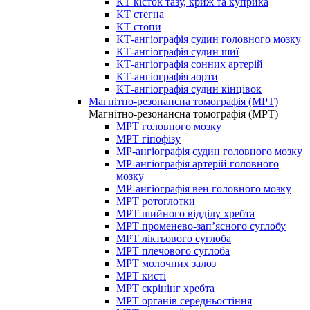
КТ кісток тазу, криж та куприка
КТ стегна
КТ стопи
КТ-ангіографія судин головного мозку
КТ-ангіографія судин шиї
КТ-ангіографія сонних артерій
КТ-ангіографія аорти
КТ-ангіографія судин кінцівок
Магнітно-резонансна томографія (МРТ)
Магнітно-резонансна томографія (МРТ)
МРТ головного мозку
МРТ гіпофізу
МР-ангіографія судин головного мозку
МР-ангіографія артерій головного
мозку
МР-ангіографія вен головного мозку
МРТ ротоглотки
МРТ шийного відділу хребта
МРТ променево-зап’ясного суглобу
МРТ ліктьового суглоба
МРТ плечового суглоба
МРТ молочних залоз
МРТ кисті
МРТ скрінінг хребта
МРТ органів середньостіння