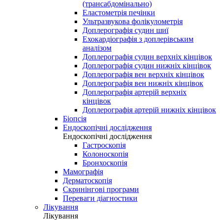
(трансабдомінально)
Еластометрія печінки
Ультразвукова фолікулометрія
Доплерографія судин шиї
Ехокардіографія з доплерівським
аналізом
Доплерографія судин верхніх кінцівок
Доплерографія судин нижніх кінцівок
Доплерографія вен верхніх кінцівок
Доплерографія вен нижніх кінцівок
Доплерографія артерій верхніх
кінцівок
Доплерографія артерій нижніх кінцівок
Біопсія
Ендоскопічні дослідження
Ендоскопічні дослідження
Гастроскопія
Колоноскопія
Бронхоскопія
Мамографія
Дерматоскопія
Скринінгові програми
Переваги діагностики
Лікування
Лікування