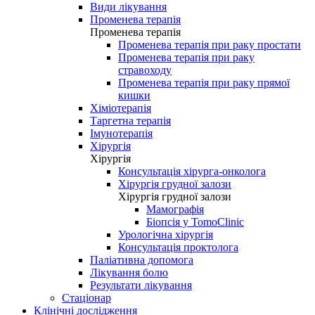
Види лікування
Променева терапія
Променева терапія
Променева терапія при раку простати
Променева терапія при раку
стравоходу
Променева терапія при раку прямої
кишки
Хіміотерапія
Таргетна терапія
Імунотерапія
Хірургія
Хірургія
Консультація хірурга-онколога
Хірургія грудної залози
Хірургія грудної залози
Мамографія
Біопсія у TomoClinic
Урологічна хірургія
Консультація проктолога
Паліативна допомога
Лікування болю
Результати лікування
Стаціонар
Клінічні дослідження