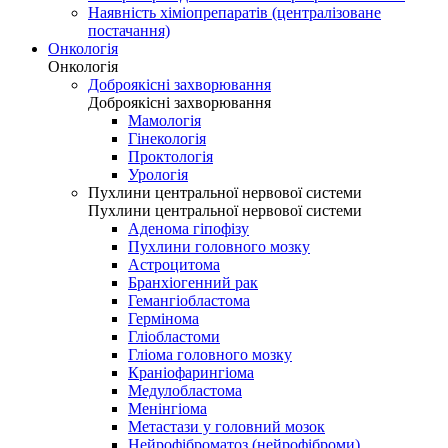
Наявність хіміопрепаратів (централізоване
постачання)
Онкологія
Онкологія
Доброякісні захворювання
Доброякісні захворювання
Мамологія
Гінекологія
Проктологія
Урологія
Пухлини центральної нервової системи
Пухлини центральної нервової системи
Аденома гіпофізу
Пухлини головного мозку
Астроцитома
Бранхіогенний рак
Гемангіобластома
Гермінома
Гліобластоми
Гліома головного мозку
Краніофарингіома
Медулобластома
Менінгіома
Метастази у головний мозок
Нейрофіброматоз (нейрофіброми)