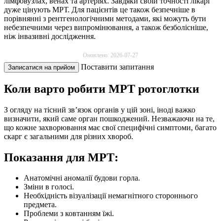
лімфовузлах, венах та артеріях. Завдяки своїй точності лікарі
дуже цінують МРТ. Для пацієнтів це також безпечніше в
порівнянні з рентгенологічними методами, які можуть бути
небезпечними через випромінювання, а також безболісніше,
ніж інвазивні дослідження.
Оновлено: 2026-07-27
Поставити запитання
Записатися на прийом
Коли варто робити МРТ ротоглотки
З огляду на тісний зв’язок органів у цій зоні, іноді важко
визначити, який саме орган пошкоджений. Незважаючи на те,
що кожне захворювання має свої специфічні симптоми, багато
скарг є загальними для різних хвороб.
Показання для МРТ:
Анатомічні аномалії будови горла.
Зміни в голосі.
Необхідність візуалізації немагнітного стороннього
предмета.
Проблеми з ковтанням їжі.