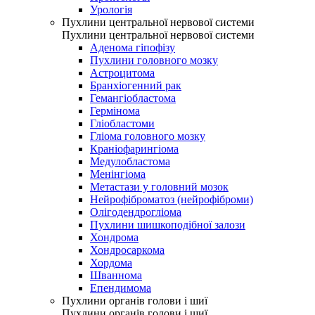
Урологія
Пухлини центральної нервової системи
Пухлини центральної нервової системи
Аденома гіпофізу
Пухлини головного мозку
Астроцитома
Бранхіогенний рак
Гемангіобластома
Гермінома
Гліобластоми
Гліома головного мозку
Краніофарингіома
Медулобластома
Менінгіома
Метастази у головний мозок
Нейрофіброматоз (нейрофіброми)
Олігодендрогліома
Пухлини шишкоподібної залози
Хондрома
Хондросаркома
Хордома
Шваннома
Епендимома
Пухлини органів голови і шиї
Пухлини органів голови і шиї