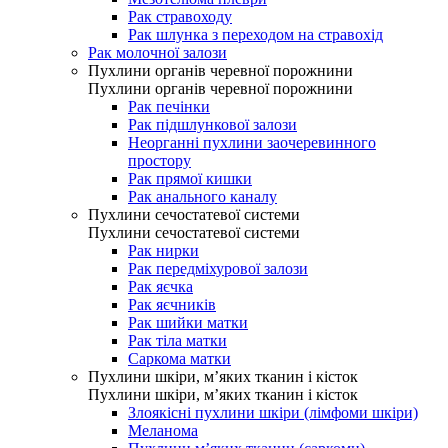
Рак стравоходу
Рак шлунка з переходом на стравохід
Рак молочної залози
Пухлини органів черевної порожнини
Пухлини органів черевної порожнини
Рак печінки
Рак підшлункової залози
Неорганні пухлини заочеревинного
простору
Рак прямої кишки
Рак анального каналу
Пухлини сечостатевої системи
Пухлини сечостатевої системи
Рак нирки
Рак передміхурової залози
Рак яєчка
Рак яєчників
Рак шийки матки
Рак тіла матки
Саркома матки
Пухлини шкіри, м’яких тканин і кісток
Пухлини шкіри, м’яких тканин і кісток
Злоякісні пухлини шкіри (лімфоми шкіри)
Меланома