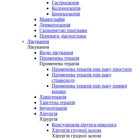
Гастроскопія
Колоноскопія
Бронхоскопія
Мамографія
Дерматоскопія
Скринінгові програми
Переваги діагностики
Лікування
Лікування
Види лікування
Променева терапія
Променева терапія
Променева терапія при раку простати
Променева терапія при раку
стравоходу
Променева терапія при раку прямої
кишки
Хіміотерапія
Таргетна терапія
Імунотерапія
Хірургія
Хірургія
Консультація хірурга-онколога
Хірургія грудної залози
Хірургія грудної залози