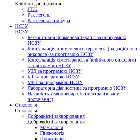
Клінічні дослідження
ЛЕК
Рак легень
Рак сечевого міхура
НСЗУ
НСЗУ
Безкоштовна променева терапія за програмою
НСЗУ
Консультація променевого терапевта (радіаційного
онколога) за програмою НСЗУ
Консультація хіміотерапевта (клінічного онколога)
за програмою НСЗУ
УЗД за програмою НСЗУ
КТ за програмою НСЗУ
МРТ за програмою НСЗУ
Лабораторна діагностика за програмою НСЗУ
Наявність хіміопрепаратів (централізоване
постачання)
Онкологія
Онкологія
Доброякісні захворювання
Доброякісні захворювання
Мамологія
Гінекологія
Проктологія