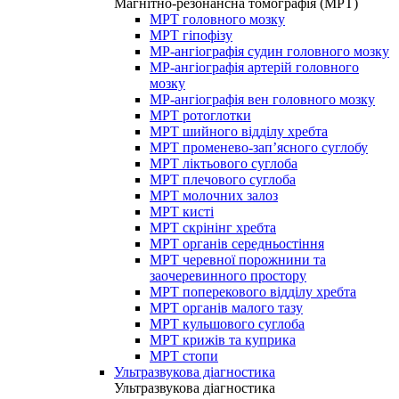
Магнітно-резонансна томографія (МРТ)
МРТ головного мозку
МРТ гіпофізу
МР-ангіографія судин головного мозку
МР-ангіографія артерій головного
мозку
МР-ангіографія вен головного мозку
МРТ ротоглотки
МРТ шийного відділу хребта
МРТ променево-зап’ясного суглобу
МРТ ліктьового суглоба
МРТ плечового суглоба
МРТ молочних залоз
МРТ кисті
МРТ скрінінг хребта
МРТ органів середньостіння
МРТ черевної порожнини та
заочеревинного простору
МРТ поперекового відділу хребта
МРТ органів малого тазу
МРТ кульшового суглоба
МРТ крижів та куприка
МРТ стопи
Ультразвукова діагностика
Ультразвукова діагностика