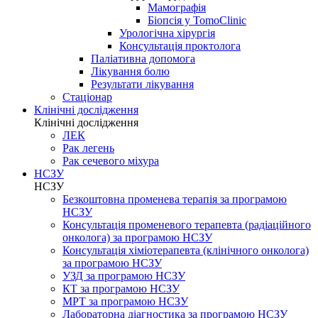
Мамографія
Біопсія у TomoClinic
Урологічна хірургія
Консультація проктолога
Паліативна допомога
Лікування болю
Результати лікування
Стаціонар
Клінічні дослідження
Клінічні дослідження
ЛЕК
Рак легень
Рак сечевого міхура
НСЗУ
НСЗУ
Безкоштовна променева терапія за програмою
НСЗУ
Консультація променевого терапевта (радіаційного
онколога) за програмою НСЗУ
Консультація хіміотерапевта (клінічного онколога)
за програмою НСЗУ
УЗД за програмою НСЗУ
КТ за програмою НСЗУ
МРТ за програмою НСЗУ
Лабораторна діагностика за програмою НСЗУ