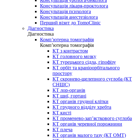
Консультація уролога-онколога
Консультація лікаря-проктолога
Консультація психолога
Консультація анестезіолога
Перший візит до TomoClinic
Діагностика
Діагностика
Комп’ютерна томографія
Комп’ютерна томографія
КТ з контрастом
КТ головного мозку
КТ турецького сідла, гіпофізу
КТ орбіт та краніоорбітального
простору
КТ скронево-щелепного суглоба (КТ
СНЩС)
КТ лор-органів
КТ шиї, гортані
КТ органів грудної клітки
КТ грудного відділу хребта
КТ кисті
КТ променево-зап’ясткового суглоба
КТ органів черевної порожнини
КТ плеча
КТ органів малого тазу (КТ ОМТ)