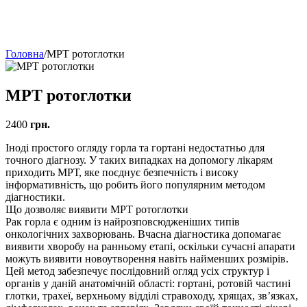
Головна
/
МРТ ротоглотки
МРТ ротоглотки
2400
грн.
Іноді простого огляду горла та гортані недостатньо для
точного діагнозу. У таких випадках на допомогу лікарям
приходить МРТ, яке поєднує безпечність і високу
інформативність, що робить його популярним методом
діагностики.
Що дозволяє виявити МРТ ротоглотки
Рак горла є одним із найрозповсюдженіших типів
онкологічних захворювань. Вчасна діагностика допомагає
виявити хворобу на ранньому етапі, оскільки сучасні апарати
можуть виявити новоутворення навіть найменших розмірів.
Цей метод забезпечує послідовний огляд усіх структур і
органів у даній анатомічній області: гортані, ротовій частині
глотки, трахеї, верхньому відділі стравоходу, хрящах, зв’язках,