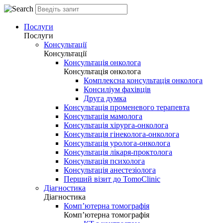
Послуги
Послуги
Консультації
Консультації
Консультація онколога
Консультація онколога
Комплексна консультація онколога
Консиліум фахівців
Друга думка
Консультація променевого терапевта
Консультація мамолога
Консультація хірурга-онколога
Консультація гінеколога-онколога
Консультація уролога-онколога
Консультація лікаря-проктолога
Консультація психолога
Консультація анестезіолога
Перший візит до TomoClinic
Діагностика
Діагностика
Комп’ютерна томографія
Комп’ютерна томографія