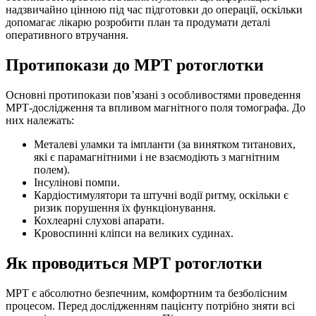
надзвичайно цінною під час підготовки до операції, оскільки
допомагає лікарю розробити план та продумати деталі
оперативного втручання.
Протипокази до МРТ ротоглотки
Основні протипокази пов’язані з особливостями проведення
МРТ-дослідження та впливом магнітного поля томографа. До
них належать:
Металеві уламки та імпланти (за винятком титанових,
які є парамагнітними і не взаємодіють з магнітним
полем).
Інсулінові помпи.
Кардіостимулятори та штучні водії ритму, оскільки є
ризик порушення їх функціонування.
Кохлеарні слухові апарати.
Кровоспинні кліпси на великих судинах.
Як проводиться МРТ ротоглотки
МРТ є абсолютно безпечним, комфортним та безболісним
процесом. Перед дослідженням пацієнту потрібно зняти всі