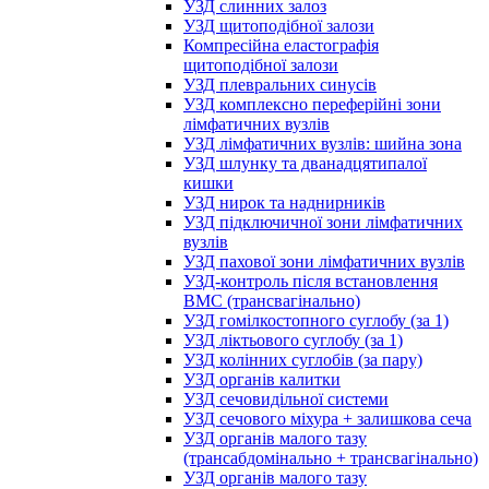
УЗД слинних залоз
УЗД щитоподібної залози
Компресійна еластографія
щитоподібної залози
УЗД плевральних синусів
УЗД комплексно переферійні зони
лімфатичних вузлів
УЗД лімфатичних вузлів: шийна зона
УЗД шлунку та дванадцятипалої
кишки
УЗД нирок та наднирників
УЗД підключичної зони лімфатичних
вузлів
УЗД пахової зони лімфатичних вузлів
УЗД-контроль після встановлення
ВМС (трансвагінально)
УЗД гомілкостопного суглобу (за 1)
УЗД ліктьового суглобу (за 1)
УЗД колінних суглобів (за пару)
УЗД органів калитки
УЗД сечовидільної системи
УЗД сечового міхура + залишкова сеча
УЗД органів малого тазу
(трансабдомінально + трансвагінально)
УЗД органів малого тазу