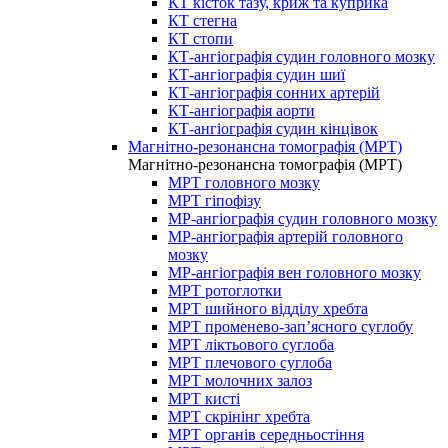
КТ кісток тазу, криж та куприка
КТ стегна
КТ стопи
КТ-ангіографія судин головного мозку
КТ-ангіографія судин шиї
КТ-ангіографія сонних артерій
КТ-ангіографія аорти
КТ-ангіографія судин кінцівок
Магнітно-резонансна томографія (МРТ)
Магнітно-резонансна томографія (МРТ)
МРТ головного мозку
МРТ гіпофізу
МР-ангіографія судин головного мозку
МР-ангіографія артерій головного
мозку
МР-ангіографія вен головного мозку
МРТ ротоглотки
МРТ шийного відділу хребта
МРТ променево-зап’ясного суглобу
МРТ ліктьового суглоба
МРТ плечового суглоба
МРТ молочних залоз
МРТ кисті
МРТ скрінінг хребта
МРТ органів середньостіння