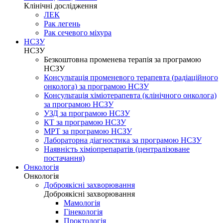
Клінічні дослідження
ЛЕК
Рак легень
Рак сечевого міхура
НСЗУ
НСЗУ
Безкоштовна променева терапія за програмою
НСЗУ
Консультація променевого терапевта (радіаційного
онколога) за програмою НСЗУ
Консультація хіміотерапевта (клінічного онколога)
за програмою НСЗУ
УЗД за програмою НСЗУ
КТ за програмою НСЗУ
МРТ за програмою НСЗУ
Лабораторна діагностика за програмою НСЗУ
Наявність хіміопрепаратів (централізоване
постачання)
Онкологія
Онкологія
Доброякісні захворювання
Доброякісні захворювання
Мамологія
Гінекологія
Проктологія