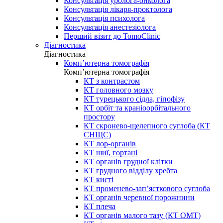
Консультація уролога-онколога
Консультація лікаря-проктолога
Консультація психолога
Консультація анестезіолога
Перший візит до TomoClinic
Діагностика
Діагностика
Комп’ютерна томографія
Комп’ютерна томографія
КТ з контрастом
КТ головного мозку
КТ турецького сідла, гіпофізу
КТ орбіт та краніоорбітального
простору
КТ скронево-щелепного суглоба (КТ
СНЩС)
КТ лор-органів
КТ шиї, гортані
КТ органів грудної клітки
КТ грудного відділу хребта
КТ кисті
КТ променево-зап’ясткового суглоба
КТ органів черевної порожнини
КТ плеча
КТ органів малого тазу (КТ ОМТ)