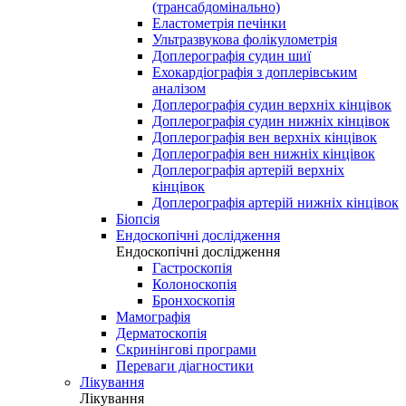
(трансабдомінально)
Еластометрія печінки
Ультразвукова фолікулометрія
Доплерографія судин шиї
Ехокардіографія з доплерівським
аналізом
Доплерографія судин верхніх кінцівок
Доплерографія судин нижніх кінцівок
Доплерографія вен верхніх кінцівок
Доплерографія вен нижніх кінцівок
Доплерографія артерій верхніх
кінцівок
Доплерографія артерій нижніх кінцівок
Біопсія
Ендоскопічні дослідження
Ендоскопічні дослідження
Гастроскопія
Колоноскопія
Бронхоскопія
Мамографія
Дерматоскопія
Скринінгові програми
Переваги діагностики
Лікування
Лікування