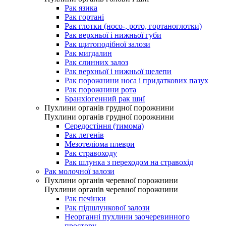
Рак язика
Рак гортані
Рак глотки (носо-, рото, гортаноглотки)
Рак верхньої і нижньої губи
Рак щитоподібної залози
Рак мигдалин
Рак слинних залоз
Рак верхньої і нижньої щелепи
Рак порожнини носа і придаткових пазух
Рак порожнини рота
Бранхіогенний рак шиї
Пухлини органів грудної порожнини
Пухлини органів грудної порожнини
Середостіння (тимома)
Рак легенів
Мезотеліома плеври
Рак стравоходу
Рак шлунка з переходом на стравохід
Рак молочної залози
Пухлини органів черевної порожнини
Пухлини органів черевної порожнини
Рак печінки
Рак підшлункової залози
Неорганні пухлини заочеревинного
простору