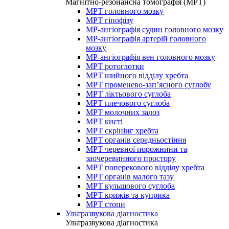
Магнітно-резонансна томографія (МРТ)
МРТ головного мозку
МРТ гіпофізу
МР-ангіографія судин головного мозку
МР-ангіографія артерій головного
мозку
МР-ангіографія вен головного мозку
МРТ ротоглотки
МРТ шийного відділу хребта
МРТ променево-зап’ясного суглобу
МРТ ліктьового суглоба
МРТ плечового суглоба
МРТ молочних залоз
МРТ кисті
МРТ скрінінг хребта
МРТ органів середньостіння
МРТ черевної порожнини та
заочеревинного простору
МРТ поперекового відділу хребта
МРТ органів малого тазу
МРТ кульшового суглоба
МРТ крижів та куприка
МРТ стопи
Ультразвукова діагностика
Ультразвукова діагностика