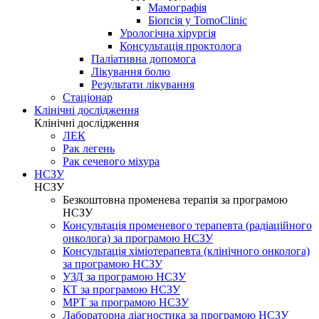
Мамографія
Біопсія у TomoClinic
Урологічна хірургія
Консультація проктолога
Паліативна допомога
Лікування болю
Результати лікування
Стаціонар
Клінічні дослідження
Клінічні дослідження
ЛЕК
Рак легень
Рак сечевого міхура
НСЗУ
НСЗУ
Безкоштовна променева терапія за програмою
НСЗУ
Консультація променевого терапевта (радіаційного
онколога) за програмою НСЗУ
Консультація хіміотерапевта (клінічного онколога)
за програмою НСЗУ
УЗД за програмою НСЗУ
КТ за програмою НСЗУ
МРТ за програмою НСЗУ
Лабораторна діагностика за програмою НСЗУ