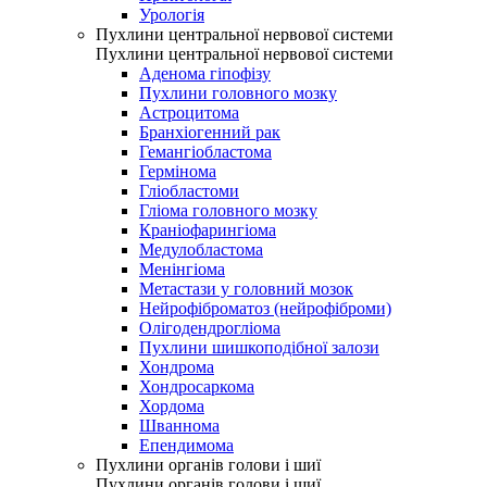
Урологія
Пухлини центральної нервової системи
Пухлини центральної нервової системи
Аденома гіпофізу
Пухлини головного мозку
Астроцитома
Бранхіогенний рак
Гемангіобластома
Гермінома
Гліобластоми
Гліома головного мозку
Краніофарингіома
Медулобластома
Менінгіома
Метастази у головний мозок
Нейрофіброматоз (нейрофіброми)
Олігодендрогліома
Пухлини шишкоподібної залози
Хондрома
Хондросаркома
Хордома
Шваннома
Епендимома
Пухлини органів голови і шиї
Пухлини органів голови і шиї