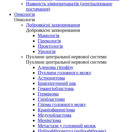
Наявність хіміопрепаратів (централізоване
постачання)
Онкологія
Онкологія
Доброякісні захворювання
Доброякісні захворювання
Мамологія
Гінекологія
Проктологія
Урологія
Пухлини центральної нервової системи
Пухлини центральної нервової системи
Аденома гіпофізу
Пухлини головного мозку
Астроцитома
Бранхіогенний рак
Гемангіобластома
Гермінома
Гліобластоми
Гліома головного мозку
Краніофарингіома
Медулобластома
Менінгіома
Метастази у головний мозок
Нейрофіброматоз (нейрофіброми)