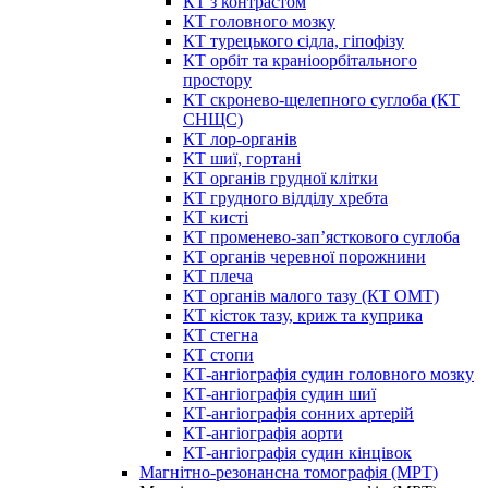
КТ з контрастом
КТ головного мозку
КТ турецького сідла, гіпофізу
КТ орбіт та краніоорбітального
простору
КТ скронево-щелепного суглоба (КТ
СНЩС)
КТ лор-органів
КТ шиї, гортані
КТ органів грудної клітки
КТ грудного відділу хребта
КТ кисті
КТ променево-зап’ясткового суглоба
КТ органів черевної порожнини
КТ плеча
КТ органів малого тазу (КТ ОМТ)
КТ кісток тазу, криж та куприка
КТ стегна
КТ стопи
КТ-ангіографія судин головного мозку
КТ-ангіографія судин шиї
КТ-ангіографія сонних артерій
КТ-ангіографія аорти
КТ-ангіографія судин кінцівок
Магнітно-резонансна томографія (МРТ)