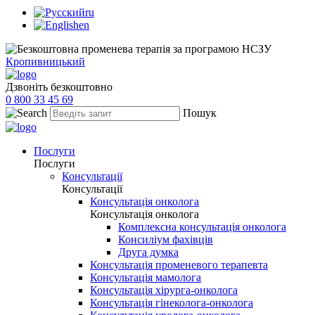
ru
en
Кропивницький
Дзвоніть безкоштовно
0 800 33 45 69
Пошук
Послуги
Послуги
Консультації
Консультації
Консультація онколога
Консультація онколога
Комплексна консультація онколога
Консиліум фахівців
Друга думка
Консультація променевого терапевта
Консультація мамолога
Консультація хірурга-онколога
Консультація гінеколога-онколога