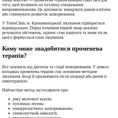
того, щоб впливати на пухлину спеціальним
випромінюванням. Це допомагає знищувати ракові клітини
або стримувати розвиток захворювання.
У TomoClinic м. Кропивницький лікування підбирається
індивідуально. Перед початком терапії лікар аналізує
результати обстежень, оцінює стан пацієнта та лише після
цього формується план лікування.
Кому може знадобитися променева
терапія?
Все залежить від діагнозу та стадії захворювання. У деяких
випадках променева терапія стає основним методом
лікування. Іноді її призначають після операції або разом із
хіміотерапією.
Найчастіше метод застосовують при:
раку молочної залози;
пухлинах легень;
онкоурологічних захворюваннях;
гінекологічній онкології;
метастатичних ураженнях;