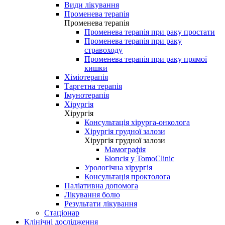
Види лікування
Променева терапія
Променева терапія
Променева терапія при раку простати
Променева терапія при раку
стравоходу
Променева терапія при раку прямої
кишки
Хіміотерапія
Таргетна терапія
Імунотерапія
Хірургія
Хірургія
Консультація хірурга-онколога
Хірургія грудної залози
Хірургія грудної залози
Мамографія
Біопсія у TomoClinic
Урологічна хірургія
Консультація проктолога
Паліативна допомога
Лікування болю
Результати лікування
Стаціонар
Клінічні дослідження