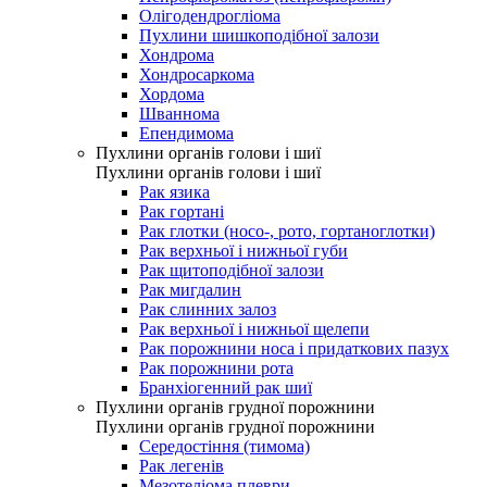
Олігодендрогліома
Пухлини шишкоподібної залози
Хондрома
Хондросаркома
Хордома
Шваннома
Епендимома
Пухлини органів голови і шиї
Пухлини органів голови і шиї
Рак язика
Рак гортані
Рак глотки (носо-, рото, гортаноглотки)
Рак верхньої і нижньої губи
Рак щитоподібної залози
Рак мигдалин
Рак слинних залоз
Рак верхньої і нижньої щелепи
Рак порожнини носа і придаткових пазух
Рак порожнини рота
Бранхіогенний рак шиї
Пухлини органів грудної порожнини
Пухлини органів грудної порожнини
Середостіння (тимома)
Рак легенів
Мезотеліома плеври