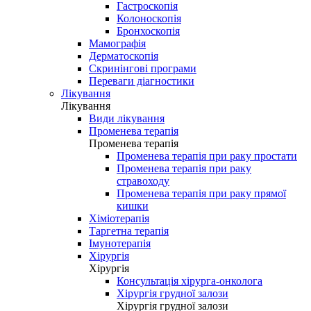
Гастроскопія
Колоноскопія
Бронхоскопія
Мамографія
Дерматоскопія
Скринінгові програми
Переваги діагностики
Лікування
Лікування
Види лікування
Променева терапія
Променева терапія
Променева терапія при раку простати
Променева терапія при раку
стравоходу
Променева терапія при раку прямої
кишки
Хіміотерапія
Таргетна терапія
Імунотерапія
Хірургія
Хірургія
Консультація хірурга-онколога
Хірургія грудної залози
Хірургія грудної залози