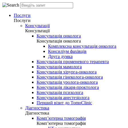
Послуги
Послуги
Консультації
Консультації
Консультація онколога
Консультація онколога
Комплексна консультація онколога
Консиліум фахівців
Друга думка
Консультація променевого терапевта
Консультація мамолога
Консультація хірурга-онколога
Консультація гінеколога-онколога
Консультація уролога-онколога
Консультація лікаря-проктолога
Консультація психолога
Консультація анестезіолога
Перший візит до TomoClinic
Діагностика
Діагностика
Комп’ютерна томографія
Комп’ютерна томографія