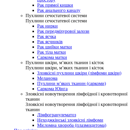
Рак прямої кишки
Рак анального каналу
Пухлини сечостатевої системи
Пухлини сечостатевої системи
Рак нирки
Рак передміхурової залози
Рак яєчка
Рак яєчників
Рак шийки матки
Рак тіла матки
Саркома матки
Пухлини шкіри, м’яких тканин і кісток
Пухлини шкіри, м’яких тканин і кісток
Злоякісні пухлини шкіри (лімфоми шкіри)
Меланома
Пухлини м’яких тканин (саркоми)
Саркома Юінга
Злоякісні новоутворення лімфоїдної і кровотворної
тканин
Злоякісні новоутворення лімфоїдної і кровотворної
тканин
Лімфогранулематоз
Неходжкінські злоякісні лімфоми
Мієломна хвороба (плазмоцитома)