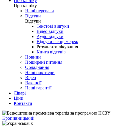
Про клініку
Про клініку
Наші переваги
Відгуки
Відгуки
Текстові відгуки
Відео відгуки
Аудіо відгуки
Відгуки с соц. мереж
Результати лікування
Книга відгуків
Новини
Поширені питання
Обладнання
Наші партнери
Відео
Вакансії
Наші гарантії
Лікарі
Ціни
Контакти
Кропивницький
uk