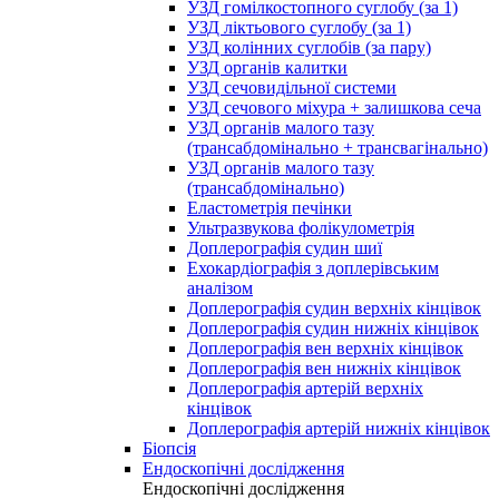
УЗД гомілкостопного суглобу (за 1)
УЗД ліктьового суглобу (за 1)
УЗД колінних суглобів (за пару)
УЗД органів калитки
УЗД сечовидільної системи
УЗД сечового міхура + залишкова сеча
УЗД органів малого тазу
(трансабдомінально + трансвагінально)
УЗД органів малого тазу
(трансабдомінально)
Еластометрія печінки
Ультразвукова фолікулометрія
Доплерографія судин шиї
Ехокардіографія з доплерівським
аналізом
Доплерографія судин верхніх кінцівок
Доплерографія судин нижніх кінцівок
Доплерографія вен верхніх кінцівок
Доплерографія вен нижніх кінцівок
Доплерографія артерій верхніх
кінцівок
Доплерографія артерій нижніх кінцівок
Біопсія
Ендоскопічні дослідження
Ендоскопічні дослідження