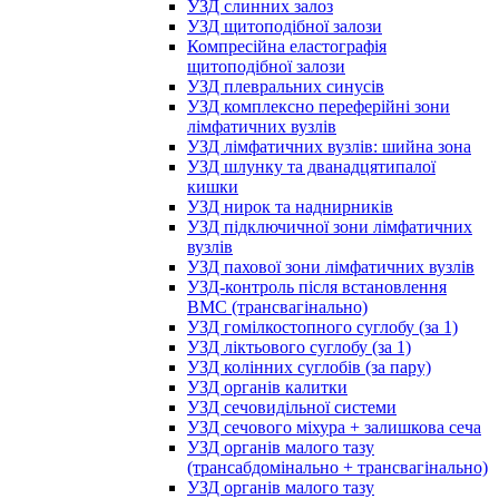
УЗД слинних залоз
УЗД щитоподібної залози
Компресійна еластографія
щитоподібної залози
УЗД плевральних синусів
УЗД комплексно переферійні зони
лімфатичних вузлів
УЗД лімфатичних вузлів: шийна зона
УЗД шлунку та дванадцятипалої
кишки
УЗД нирок та наднирників
УЗД підключичної зони лімфатичних
вузлів
УЗД пахової зони лімфатичних вузлів
УЗД-контроль після встановлення
ВМС (трансвагінально)
УЗД гомілкостопного суглобу (за 1)
УЗД ліктьового суглобу (за 1)
УЗД колінних суглобів (за пару)
УЗД органів калитки
УЗД сечовидільної системи
УЗД сечового міхура + залишкова сеча
УЗД органів малого тазу
(трансабдомінально + трансвагінально)
УЗД органів малого тазу