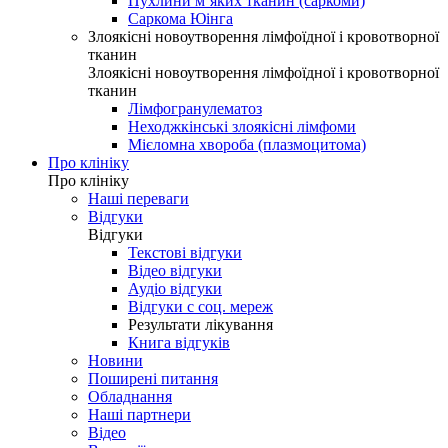
Пухлини м’яких тканин (саркоми)
Саркома Юінга
Злоякісні новоутворення лімфоїдної і кровотворної
тканин
Злоякісні новоутворення лімфоїдної і кровотворної
тканин
Лімфогранулематоз
Неходжкінські злоякісні лімфоми
Мієломна хвороба (плазмоцитома)
Про клініку
Про клініку
Наші переваги
Відгуки
Відгуки
Текстові відгуки
Відео відгуки
Аудіо відгуки
Відгуки с соц. мереж
Результати лікування
Книга відгуків
Новини
Поширені питання
Обладнання
Наші партнери
Відео