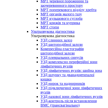
МРТ черевної порожнини та
заочеревинного простору
МРТ поперекового відділу хребта
МРТ органів малого тазу
МРТ кульшового суглоба
МРТ крижів та куприка
МРТ стопи
Ультразвукова діагностика
Ультразвукова діагностика
УЗД слинних залоз
УЗД щитоподібної залози
Компресійна еластографія
щитоподібної залози
УЗД плевральних синусів
УЗД комплексно переферійні зони
лімфатичних вузлів
УЗД лімфатичних вузлів: шийна зона
УЗД шлунку та дванадцятипалої
кишки
УЗД нирок та наднирників
УЗД підключичної зони лімфатичних
вузлів
УЗД пахової зони лімфатичних вузлів
УЗД-контроль після встановлення
ВМС (трансвагінально)