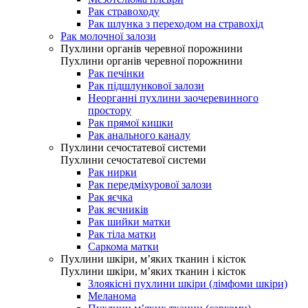
Рак стравоходу
Рак шлунка з переходом на стравохід
Рак молочної залози
Пухлини органів черевної порожнини
Пухлини органів черевної порожнини
Рак печінки
Рак підшлункової залози
Неорганні пухлини заочеревинного
простору
Рак прямої кишки
Рак анального каналу
Пухлини сечостатевої системи
Пухлини сечостатевої системи
Рак нирки
Рак передміхурової залози
Рак яєчка
Рак яєчників
Рак шийки матки
Рак тіла матки
Саркома матки
Пухлини шкіри, м’яких тканин і кісток
Пухлини шкіри, м’яких тканин і кісток
Злоякісні пухлини шкіри (лімфоми шкіри)
Меланома