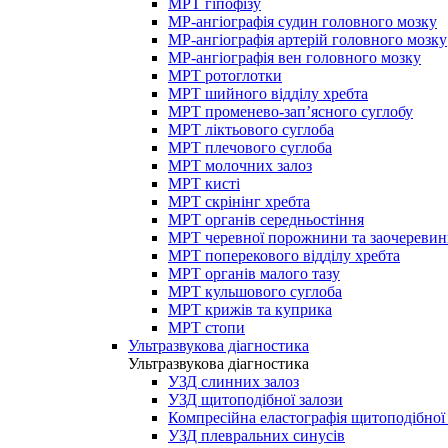
МРТ гіпофізу
МР-ангіографія судин головного мозку
МР-ангіографія артерій головного мозку
МР-ангіографія вен головного мозку
МРТ ротоглотки
МРТ шийного відділу хребта
МРТ променево-зап’ясного суглобу
МРТ ліктьового суглоба
МРТ плечового суглоба
МРТ молочних залоз
МРТ кисті
МРТ скрінінг хребта
МРТ органів середньостіння
МРТ черевної порожнини та заочеревин
МРТ поперекового відділу хребта
МРТ органів малого тазу
МРТ кульшового суглоба
МРТ крижів та куприка
МРТ стопи
Ультразвукова діагностика
Ультразвукова діагностика
УЗД слинних залоз
УЗД щитоподібної залози
Компресійна еластографія щитоподібної
УЗД плевральних синусів