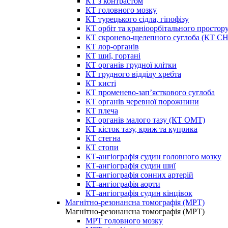
КТ з контрастом
КТ головного мозку
КТ турецького сідла, гіпофізу
КТ орбіт та краніоорбітального простор
КТ скронево-щелепного суглоба (КТ 
КТ лор-органів
КТ шиї, гортані
КТ органів грудної клітки
КТ грудного відділу хребта
КТ кисті
КТ променево-зап’ясткового суглоба
КТ органів черевної порожнини
КТ плеча
КТ органів малого тазу (КТ ОМТ)
КТ кісток тазу, криж та куприка
КТ стегна
КТ стопи
КТ-ангіографія судин головного мозку
КТ-ангіографія судин шиї
КТ-ангіографія сонних артерій
КТ-ангіографія аорти
КТ-ангіографія судин кінцівок
Магнітно-резонансна томографія (МРТ)
Магнітно-резонансна томографія (МРТ)
МРТ головного мозку