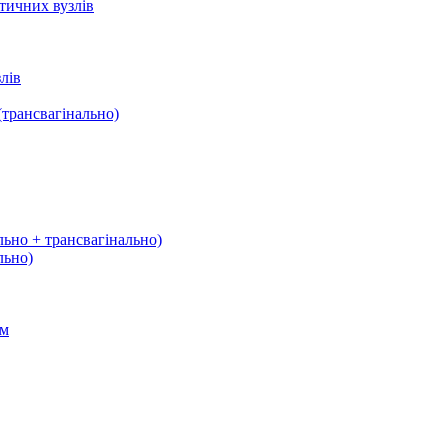
тичних вузлів
лів
трансвагінально)
льно + трансвагінально)
льно)
ом