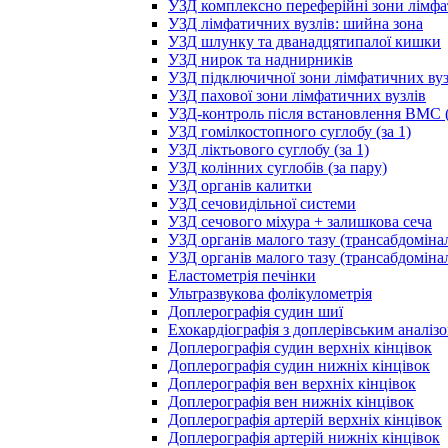
УЗД комплексно переферійні зони лімфа
УЗД лімфатичних вузлів: шийна зона
УЗД шлунку та дванадцятипалої кишки
УЗД нирок та наднирників
УЗД підключичної зони лімфатичних вуз
УЗД пахової зони лімфатичних вузлів
УЗД-контроль після встановлення ВМС (
УЗД гомілкостопного суглобу (за 1)
УЗД ліктьового суглобу (за 1)
УЗД колінних суглобів (за пару)
УЗД органів калитки
УЗД сечовидільної системи
УЗД сечового міхура + залишкова сеча
УЗД органів малого тазу (трансабдоміна
УЗД органів малого тазу (трансабдоміна
Еластометрія печінки
Ультразвукова фолікулометрія
Доплерографія судин шиї
Ехокардіографія з доплерівським аналіз
Доплерографія судин верхніх кінцівок
Доплерографія судин нижніх кінцівок
Доплерографія вен верхніх кінцівок
Доплерографія вен нижніх кінцівок
Доплерографія артерій верхніх кінцівок
Доплерографія артерій нижніх кінцівок