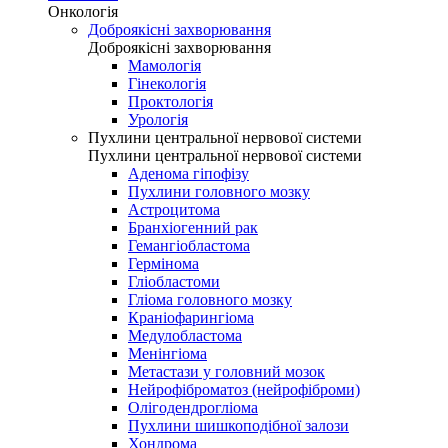
Онкологія
Доброякісні захворювання
Доброякісні захворювання
Мамологія
Гінекологія
Проктологія
Урологія
Пухлини центральної нервової системи
Пухлини центральної нервової системи
Аденома гіпофізу
Пухлини головного мозку
Астроцитома
Бранхіогенний рак
Гемангіобластома
Гермінома
Гліобластоми
Гліома головного мозку
Краніофарингіома
Медулобластома
Менінгіома
Метастази у головний мозок
Нейрофіброматоз (нейрофіброми)
Олігодендрогліома
Пухлини шишкоподібної залози
Хондрома