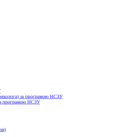
У
 онколога) за програмою НСЗУ
 за програмою НСЗУ
ня)