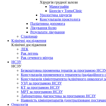
Хірургія грудної залози
Мамографія
Біопсія у TomoClinic
Урологічна хірургія
Консультація проктолога
Паліативна допомога
Лікування болю
Результати лікування
Стаціонар
Клінічні дослідження
Клінічні дослідження
ЛЕК
Рак легень
Рак сечевого міхура
НСЗУ
НСЗУ
Безкоштовна променева терапія за програмою НСЗ
Консультація променевого терапевта (радіаційного
Консультація хіміотерапевта (клінічного онколога)
УЗД за програмою НСЗУ
КТ за програмою НСЗУ
МРТ за програмою НСЗУ
Лабораторна діагностика за програмою НСЗУ
Наявність хіміопрепаратів (централізоване постачан
Онкологія