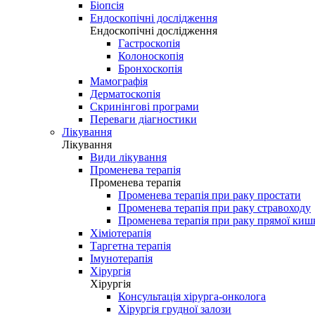
Біопсія
Ендоскопічні дослідження
Ендоскопічні дослідження
Гастроскопія
Колоноскопія
Бронхоскопія
Мамографія
Дерматоскопія
Скринінгові програми
Переваги діагностики
Лікування
Лікування
Види лікування
Променева терапія
Променева терапія
Променева терапія при раку простати
Променева терапія при раку стравоходу
Променева терапія при раку прямої киш
Хіміотерапія
Таргетна терапія
Імунотерапія
Хірургія
Хірургія
Консультація хірурга-онколога
Хірургія грудної залози