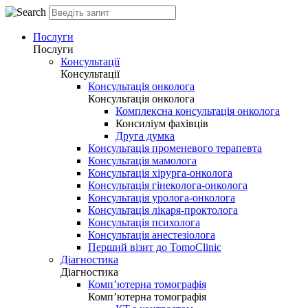
Послуги
Послуги
Консультації
Консультації
Консультація онколога
Консультація онколога
Комплексна консультація онколога
Консиліум фахівців
Друга думка
Консультація променевого терапевта
Консультація мамолога
Консультація хірурга-онколога
Консультація гінеколога-онколога
Консультація уролога-онколога
Консультація лікаря-проктолога
Консультація психолога
Консультація анестезіолога
Перший візит до TomoClinic
Діагностика
Діагностика
Комп’ютерна томографія
Комп’ютерна томографія