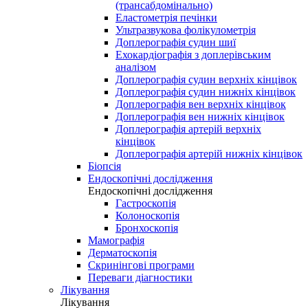
(трансабдомінально)
Еластометрія печінки
Ультразвукова фолікулометрія
Доплерографія судин шиї
Ехокардіографія з доплерівським
аналізом
Доплерографія судин верхніх кінцівок
Доплерографія судин нижніх кінцівок
Доплерографія вен верхніх кінцівок
Доплерографія вен нижніх кінцівок
Доплерографія артерій верхніх
кінцівок
Доплерографія артерій нижніх кінцівок
Біопсія
Ендоскопічні дослідження
Ендоскопічні дослідження
Гастроскопія
Колоноскопія
Бронхоскопія
Мамографія
Дерматоскопія
Скринінгові програми
Переваги діагностики
Лікування
Лікування