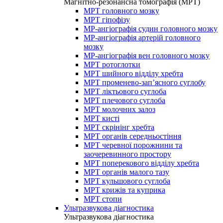
Магнітно-резонансна томографія (МРТ)
МРТ головного мозку
МРТ гіпофізу
МР-ангіографія судин головного мозку
МР-ангіографія артерій головного
мозку
МР-ангіографія вен головного мозку
МРТ ротоглотки
МРТ шийного відділу хребта
МРТ променево-зап’ясного суглобу
МРТ ліктьового суглоба
МРТ плечового суглоба
МРТ молочних залоз
МРТ кисті
МРТ скрінінг хребта
МРТ органів середньостіння
МРТ черевної порожнини та
заочеревинного простору
МРТ поперекового відділу хребта
МРТ органів малого тазу
МРТ кульшового суглоба
МРТ крижів та куприка
МРТ стопи
Ультразвукова діагностика
Ультразвукова діагностика