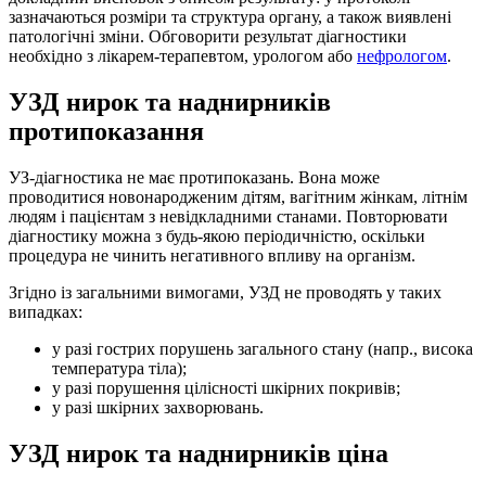
зазначаються розміри та структура органу, а також виявлені
патологічні зміни. Обговорити результат діагностики
необхідно з лікарем-терапевтом, урологом або
нефрологом
.
УЗД нирок та наднирників
протипоказання
УЗ-діагностика не має протипоказань. Вона може
проводитися новонародженим дітям, вагітним жінкам, літнім
людям і пацієнтам з невідкладними станами. Повторювати
діагностику можна з будь-якою періодичністю, оскільки
процедура не чинить негативного впливу на організм.
Згідно із загальними вимогами, УЗД не проводять у таких
випадках:
у разі гострих порушень загального стану (напр., висока
температура тіла);
у разі порушення цілісності шкірних покривів;
у разі шкірних захворювань.
УЗД нирок та наднирників ціна