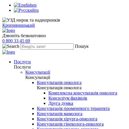
en
ru
Кропивницький
Дзвоніть безкоштовно
0 800 33 45 69
Пошук
Послуги
Послуги
Консультації
Консультації
Консультація онколога
Консультація онколога
Комплексна консультація онколога
Консиліум фахівців
Друга думка
Консультація променевого терапевта
Консультація мамолога
Консультація хірурга-онколога
Консультація гінеколога-онколога