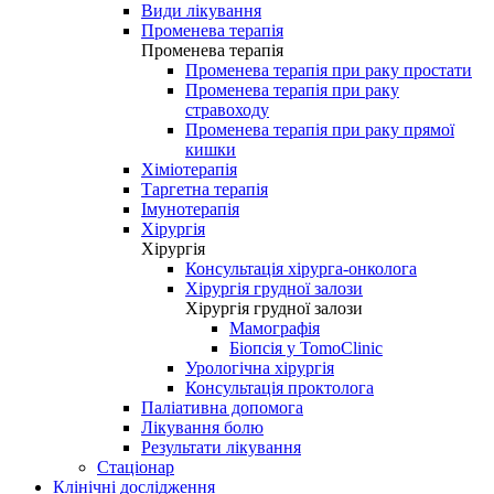
Види лікування
Променева терапія
Променева терапія
Променева терапія при раку простати
Променева терапія при раку
стравоходу
Променева терапія при раку прямої
кишки
Хіміотерапія
Таргетна терапія
Імунотерапія
Хірургія
Хірургія
Консультація хірурга-онколога
Хірургія грудної залози
Хірургія грудної залози
Мамографія
Біопсія у TomoClinic
Урологічна хірургія
Консультація проктолога
Паліативна допомога
Лікування болю
Результати лікування
Стаціонар
Клінічні дослідження