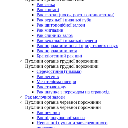
Рак язика
Рак гортані
Рак глотки (носо-, рото, гортаноглотки)
Рак верхньої і нижньої губи
Рак щитоподібної залози
Рак мигдалин
Рак слинних залоз
Рак верхньої і нижньої щелепи
Рак порожнини носа і придаткових пазух
Рак порожнини рота
Бранхіогенний рак шиї
Пухлини органів грудної порожнини
Пухлини органів грудної порожнини
Середостіння (тимома)
Рак легенів
Мезотеліома плеври
Рак стравоходу
Рак шлунка з переходом на стравохід
Рак молочної залози
Пухлини органів черевної порожнини
Пухлини органів черевної порожнини
Рак печінки
Рак підшлункової залози
Неорганні пухлини заочеревинного
простору