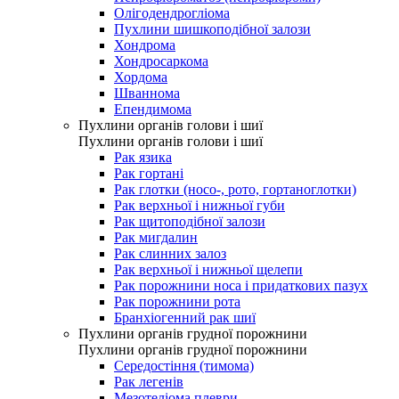
Олігодендрогліома
Пухлини шишкоподібної залози
Хондрома
Хондросаркома
Хордома
Шваннома
Епендимома
Пухлини органів голови і шиї
Пухлини органів голови і шиї
Рак язика
Рак гортані
Рак глотки (носо-, рото, гортаноглотки)
Рак верхньої і нижньої губи
Рак щитоподібної залози
Рак мигдалин
Рак слинних залоз
Рак верхньої і нижньої щелепи
Рак порожнини носа і придаткових пазух
Рак порожнини рота
Бранхіогенний рак шиї
Пухлини органів грудної порожнини
Пухлини органів грудної порожнини
Середостіння (тимома)
Рак легенів
Мезотеліома плеври