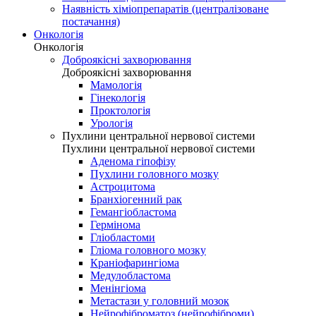
Наявність хіміопрепаратів (централізоване
постачання)
Онкологія
Онкологія
Доброякісні захворювання
Доброякісні захворювання
Мамологія
Гінекологія
Проктологія
Урологія
Пухлини центральної нервової системи
Пухлини центральної нервової системи
Аденома гіпофізу
Пухлини головного мозку
Астроцитома
Бранхіогенний рак
Гемангіобластома
Гермінома
Гліобластоми
Гліома головного мозку
Краніофарингіома
Медулобластома
Менінгіома
Метастази у головний мозок
Нейрофіброматоз (нейрофіброми)