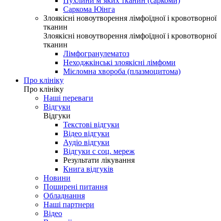
Пухлини м’яких тканин (саркоми)
Саркома Юінга
Злоякісні новоутворення лімфоїдної і кровотворної
тканин
Злоякісні новоутворення лімфоїдної і кровотворної
тканин
Лімфогранулематоз
Неходжкінські злоякісні лімфоми
Мієломна хвороба (плазмоцитома)
Про клініку
Про клініку
Наші переваги
Відгуки
Відгуки
Текстові відгуки
Відео відгуки
Аудіо відгуки
Відгуки с соц. мереж
Результати лікування
Книга відгуків
Новини
Поширені питання
Обладнання
Наші партнери
Відео