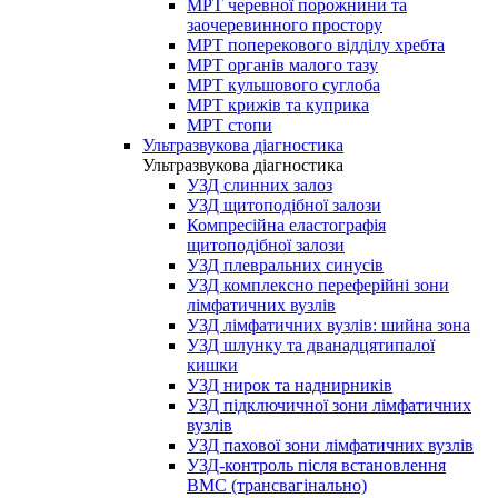
МРТ черевної порожнини та
заочеревинного простору
МРТ поперекового відділу хребта
МРТ органів малого тазу
МРТ кульшового суглоба
МРТ крижів та куприка
МРТ стопи
Ультразвукова діагностика
Ультразвукова діагностика
УЗД слинних залоз
УЗД щитоподібної залози
Компресійна еластографія
щитоподібної залози
УЗД плевральних синусів
УЗД комплексно переферійні зони
лімфатичних вузлів
УЗД лімфатичних вузлів: шийна зона
УЗД шлунку та дванадцятипалої
кишки
УЗД нирок та наднирників
УЗД підключичної зони лімфатичних
вузлів
УЗД пахової зони лімфатичних вузлів
УЗД-контроль після встановлення
ВМС (трансвагінально)