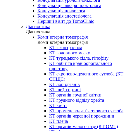
Консультація уролога-онколога
Консультація лікаря-проктолога
Консультація психолога
Консультація анестезіолога
Перший візит до TomoClinic
Діагностика
Діагностика
Комп’ютерна томографія
Комп’ютерна томографія
КТ з контрастом
КТ головного мозку
КТ турецького сідла, гіпофізу
КТ орбіт та краніоорбітального
простору
КТ скронево-щелепного суглоба (КТ
СНЩС)
КТ лор-органів
КТ шиї, гортані
КТ органів грудної клітки
КТ грудного відділу хребта
КТ кисті
КТ променево-зап’ясткового суглоба
КТ органів черевної порожнини
КТ плеча
КТ органів малого тазу (КТ ОМТ)