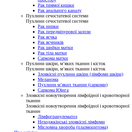
Рак прямої кишки
Рак анального каналу
Пухлини сечостатевої системи
Пухлини сечостатевої системи
Рак нирки
Рак передміхурової залози
Рак яєчка
Рак яєчників
Рак шийки матки
Рак тіла матки
Саркома матки
Пухлини шкіри, м’яких тканин і кісток
Пухлини шкіри, м’яких тканин і кісток
Злоякісні пухлини шкіри (лімфоми шкіри)
Меланома
Пухлини м’яких тканин (саркоми)
Саркома Юінга
Злоякісні новоутворення лімфоїдної і кровотворної
тканин
Злоякісні новоутворення лімфоїдної і кровотворної
тканин
Лімфогранулематоз
Неходжкінські злоякісні лімфоми
Мієломна хвороба (плазмоцитома)