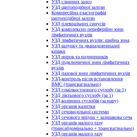
УЗД слинних залоз
УЗД щитоподібної залози
Компресійна еластографія
щитоподібної залози
УЗД плевральних синусів
УЗД комплексно переферійні зони
лімфатичних вузлів
УЗД лімфатичних вузлів: шийна зона
УЗД шлунку та дванадцятипалої
кишки
УЗД нирок та наднирників
УЗД підключичної зони лімфатичних
вузлів
УЗД пахової зони лімфатичних вузлів
УЗД-контроль після встановлення
ВМС (трансвагінально)
УЗД гомілкостопного суглобу (за 1)
УЗД ліктьового суглобу (за 1)
УЗД колінних суглобів (за пару)
УЗД органів калитки
УЗД сечовидільної системи
УЗД сечового міхура + залишкова сеча
УЗД органів малого тазу
(трансабдомінально + трансвагінально)
УЗД органів малого тазу