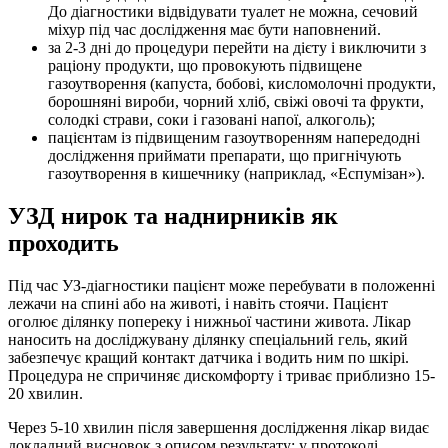
До діагностики відвідувати туалет не можна, сечовий
міхур під час дослідження має бути наповнений.
за 2-3 дні до процедури перейти на дієту і виключити з
раціону продукти, що провокують підвищене
газоутворення (капуста, бобові, кисломолочні продукти,
борошняні вироби, чорний хліб, свіжі овочі та фрукти,
солодкі страви, соки і газовані напої, алкоголь);
пацієнтам із підвищеним газоутворенням напередодні
дослідження приймати препарати, що пригнічують
газоутворення в кишечнику (наприклад, «Еспумізан»).
УЗД нирок та наднирників як
проходить
Під час УЗ-діагностики пацієнт може перебувати в положенні
лежачи на спині або на животі, і навіть стоячи. Пацієнт
оголює ділянку попереку і нижньої частини живота. Лікар
наносить на досліджувану ділянку спеціальний гель, який
забезпечує кращий контакт датчика і водить ним по шкірі.
Процедура не спричиняє дискомфорту і триває приблизно 15-
20 хвилин.
Через 5-10 хвилин після завершення дослідження лікар видає
докладний висновок з описом результату: у протоколі