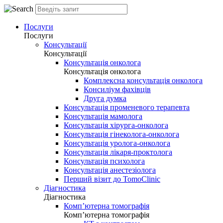
Послуги
Послуги
Консультації
Консультації
Консультація онколога
Консультація онколога
Комплексна консультація онколога
Консиліум фахівців
Друга думка
Консультація променевого терапевта
Консультація мамолога
Консультація хірурга-онколога
Консультація гінеколога-онколога
Консультація уролога-онколога
Консультація лікаря-проктолога
Консультація психолога
Консультація анестезіолога
Перший візит до TomoClinic
Діагностика
Діагностика
Комп’ютерна томографія
Комп’ютерна томографія