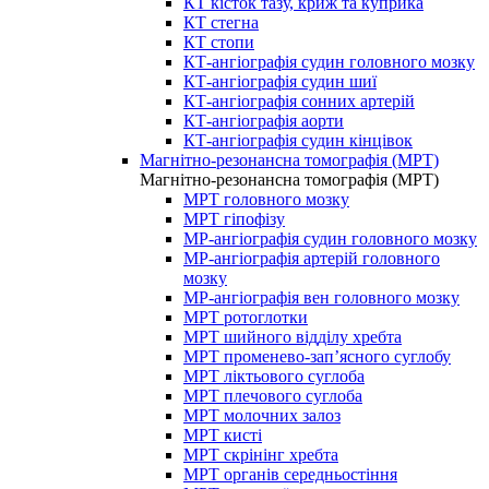
КТ кісток тазу, криж та куприка
КТ стегна
КТ стопи
КТ-ангіографія судин головного мозку
КТ-ангіографія судин шиї
КТ-ангіографія сонних артерій
КТ-ангіографія аорти
КТ-ангіографія судин кінцівок
Магнітно-резонансна томографія (МРТ)
Магнітно-резонансна томографія (МРТ)
МРТ головного мозку
МРТ гіпофізу
МР-ангіографія судин головного мозку
МР-ангіографія артерій головного
мозку
МР-ангіографія вен головного мозку
МРТ ротоглотки
МРТ шийного відділу хребта
МРТ променево-зап’ясного суглобу
МРТ ліктьового суглоба
МРТ плечового суглоба
МРТ молочних залоз
МРТ кисті
МРТ скрінінг хребта
МРТ органів середньостіння