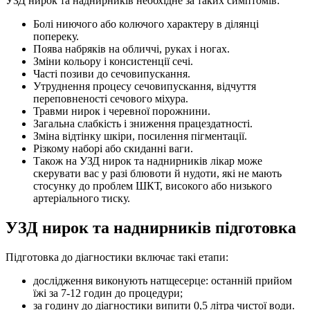
УЗД нирок та наднирників необхідне за таких симптомів:
Болі ниючого або колючого характеру в ділянці
попереку.
Поява набряків на обличчі, руках і ногах.
Зміни кольору і консистенції сечі.
Часті позиви до сечовипускання.
Утруднення процесу сечовипускання, відчуття
переповненості сечового міхура.
Травми нирок і черевної порожнини.
Загальна слабкість і зниження працездатності.
Зміна відтінку шкіри, посилення пігментації.
Різкому наборі або скиданні ваги.
Також на УЗД нирок та наднирників лікар може
скерувати вас у разі блювоти й нудоти, які не мають
стосунку до проблем ШКТ, високого або низького
артеріального тиску.
УЗД нирок та наднирників підготовка
Підготовка до діагностики включає такі етапи:
дослідження виконують натщесерце: останній прийом
їжі за 7-12 годин до процедури;
за годину до діагностики випити 0,5 літра чистої води.