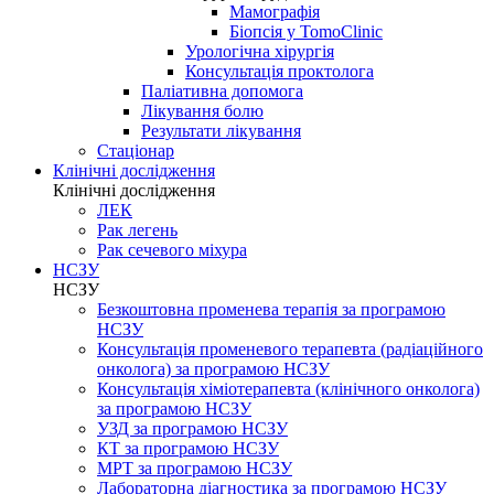
Мамографія
Біопсія у TomoClinic
Урологічна хірургія
Консультація проктолога
Паліативна допомога
Лікування болю
Результати лікування
Стаціонар
Клінічні дослідження
Клінічні дослідження
ЛЕК
Рак легень
Рак сечевого міхура
НСЗУ
НСЗУ
Безкоштовна променева терапія за програмою
НСЗУ
Консультація променевого терапевта (радіаційного
онколога) за програмою НСЗУ
Консультація хіміотерапевта (клінічного онколога)
за програмою НСЗУ
УЗД за програмою НСЗУ
КТ за програмою НСЗУ
МРТ за програмою НСЗУ
Лабораторна діагностика за програмою НСЗУ