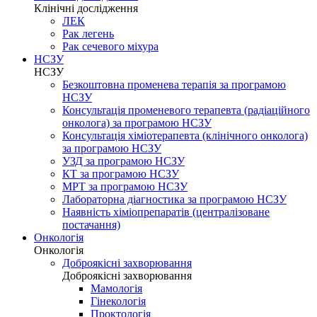
Клінічні дослідження
ЛЕК
Рак легень
Рак сечевого міхура
НСЗУ
НСЗУ
Безкоштовна променева терапія за програмою
НСЗУ
Консультація променевого терапевта (радіаційного
онколога) за програмою НСЗУ
Консультація хіміотерапевта (клінічного онколога)
за програмою НСЗУ
УЗД за програмою НСЗУ
КТ за програмою НСЗУ
МРТ за програмою НСЗУ
Лабораторна діагностика за програмою НСЗУ
Наявність хіміопрепаратів (централізоване
постачання)
Онкологія
Онкологія
Доброякісні захворювання
Доброякісні захворювання
Мамологія
Гінекологія
Проктологія