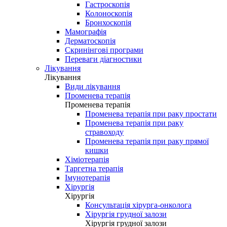
Гастроскопія
Колоноскопія
Бронхоскопія
Мамографія
Дерматоскопія
Скринінгові програми
Переваги діагностики
Лікування
Лікування
Види лікування
Променева терапія
Променева терапія
Променева терапія при раку простати
Променева терапія при раку
стравоходу
Променева терапія при раку прямої
кишки
Хіміотерапія
Таргетна терапія
Імунотерапія
Хірургія
Хірургія
Консультація хірурга-онколога
Хірургія грудної залози
Хірургія грудної залози