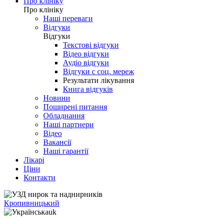
Про клініку
Про клініку
Наші переваги
Відгуки
Відгуки
Текстові відгуки
Відео відгуки
Аудіо відгуки
Відгуки с соц. мереж
Результати лікування
Книга відгуків
Новини
Поширені питання
Обладнання
Наші партнери
Відео
Вакансії
Наші гарантії
Лікарі
Ціни
Контакти
Кропивницький
uk