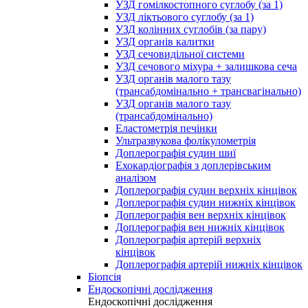
УЗД гомілкостопного суглобу (за 1)
УЗД ліктьового суглобу (за 1)
УЗД колінних суглобів (за пару)
УЗД органів калитки
УЗД сечовидільної системи
УЗД сечового міхура + залишкова сеча
УЗД органів малого тазу
(трансабдомінально + трансвагінально)
УЗД органів малого тазу
(трансабдомінально)
Еластометрія печінки
Ультразвукова фолікулометрія
Доплерографія судин шиї
Ехокардіографія з доплерівським
аналізом
Доплерографія судин верхніх кінцівок
Доплерографія судин нижніх кінцівок
Доплерографія вен верхніх кінцівок
Доплерографія вен нижніх кінцівок
Доплерографія артерій верхніх
кінцівок
Доплерографія артерій нижніх кінцівок
Біопсія
Ендоскопічні дослідження
Ендоскопічні дослідження