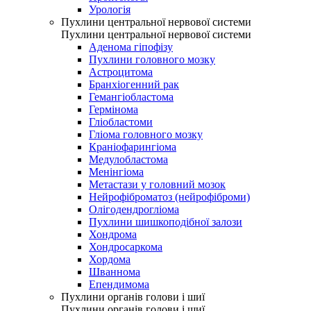
Урологія
Пухлини центральної нервової системи
Пухлини центральної нервової системи
Аденома гіпофізу
Пухлини головного мозку
Астроцитома
Бранхіогенний рак
Гемангіобластома
Гермінома
Гліобластоми
Гліома головного мозку
Краніофарингіома
Медулобластома
Менінгіома
Метастази у головний мозок
Нейрофіброматоз (нейрофіброми)
Олігодендрогліома
Пухлини шишкоподібної залози
Хондрома
Хондросаркома
Хордома
Шваннома
Епендимома
Пухлини органів голови і шиї
Пухлини органів голови і шиї