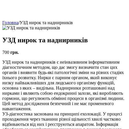
Головна
/
УЗД нирок та наднирників
УЗД нирок та наднирників
700
грн.
УЗД нирок та наднирників є неінвазивним інформативним
діагностичним методом, що дає змогу визначити стан цих
органів і виявити будь-які патологічні зміни на різних стадіях
їхнього розвитку. Нирки є парним органом, який виконує
низку найважливіших для людського організму функцій,
основна з яких – видільна. Наднирники розташовані над
нирками і являють собою ендокринні залози, які виробляють
гормони, що регулюють обмінні процеси в організмі людини.
Цей метод дослідження безпечний і не має променевого
навантаження.
УЗ-діагностика заснована на принципі ехолокації. У процесі
проходження через тканини різної щільності хвилі частково
відбиваються від них і реєструються апаратом. Інформація