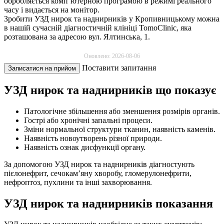
обробляється комп’ютерною програмою в режимі реального
часу і видається на монітор.
Зробити УЗД нирок та наднирників у Кропивницькому можна
в нашій сучасній діагностичній клініці TomoClinic, яка
розташована за адресою вул. Ялтинська, 1.
Оновлено: 2026-08-06
Поставити запитання
Записатися на прийом
УЗД нирок та наднирників що показує
Патологічне збільшення або зменшення розмірів органів.
Гострі або хронічні запальні процеси.
Зміни нормальної структури тканин, наявність каменів.
Наявність новоутворень різної природи.
Наявність ознак дисфункції органу.
За допомогою УЗД нирок та наднирників діагностують
пієлонефрит, сечокам’яну хворобу, гломерулонефрити,
нефроптоз, пухлини та інші захворювання.
УЗД нирок та наднирників показання