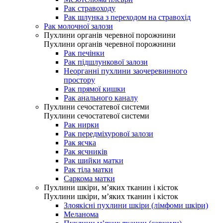
Рак стравоходу
Рак шлунка з переходом на стравохід
Рак молочної залози
Пухлини органів черевної порожнини
Пухлини органів черевної порожнини
Рак печінки
Рак підшлункової залози
Неорганні пухлини заочеревинного
простору
Рак прямої кишки
Рак анального каналу
Пухлини сечостатевої системи
Пухлини сечостатевої системи
Рак нирки
Рак передміхурової залози
Рак яєчка
Рак яєчників
Рак шийки матки
Рак тіла матки
Саркома матки
Пухлини шкіри, м’яких тканин і кісток
Пухлини шкіри, м’яких тканин і кісток
Злоякісні пухлини шкіри (лімфоми шкіри)
Меланома