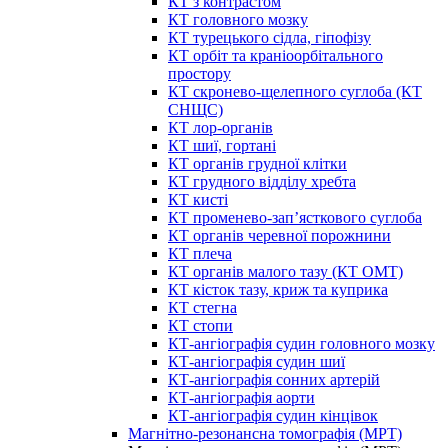
КТ з контрастом
КТ головного мозку
КТ турецького сідла, гіпофізу
КТ орбіт та краніоорбітального
простору
КТ скронево-щелепного суглоба (КТ
СНЩС)
КТ лор-органів
КТ шиї, гортані
КТ органів грудної клітки
КТ грудного відділу хребта
КТ кисті
КТ променево-зап’ясткового суглоба
КТ органів черевної порожнини
КТ плеча
КТ органів малого тазу (КТ ОМТ)
КТ кісток тазу, криж та куприка
КТ стегна
КТ стопи
КТ-ангіографія судин головного мозку
КТ-ангіографія судин шиї
КТ-ангіографія сонних артерій
КТ-ангіографія аорти
КТ-ангіографія судин кінцівок
Магнітно-резонансна томографія (МРТ)