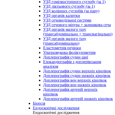
УЗД гомілкостопного суглобу (за 1)
УЗД ліктьового суглобу (за 1)
УЗД колінних суглобів (за пару)
УЗД органів калитки
УЗД сечовидільної системи
УЗД сечового міхура + залишкова сеча
УЗД органів малого тазу
(трансабдомінально + трансвагінально)
УЗД органів малого тазу
(трансабдомінально)
Еластометрія печінки
Ультразвукова фолікулометрія
Доплерографія судин шиї
Ехокардіографія з доплерівським
аналізом
Доплерографія судин верхніх кінцівок
Доплерографія судин нижніх кінцівок
Доплерографія вен верхніх кінцівок
Доплерографія вен нижніх кінцівок
Доплерографія артерій верхніх
кінцівок
Доплерографія артерій нижніх кінцівок
Біопсія
Ендоскопічні дослідження
Ендоскопічні дослідження