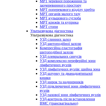
МРТ черевної порожнини та
заочеревинного простору
МРТ поперекового відділу хребта
МРТ органів малого тазу
МРТ кульшового суглоба
МРТ крижів та куприка
МРТ стопи
Ультразвукова діагностика
Ультразвукова діагностика
УЗД слинних залоз
УЗД щитоподібної залози
Компресійна еластографія
щитоподібної залози
УЗД плевральних синусів
УЗД комплексно переферійні зони
лімфатичних вузлів
УЗД лімфатичних вузлів: шийна зона
УЗД шлунку та дванадцятипалої
кишки
УЗД нирок та наднирників
УЗД підключичної зони лімфатичних
вузлів
УЗД пахової зони лімфатичних вузлів
УЗД-контроль після встановлення
ВМС (трансвагінально)