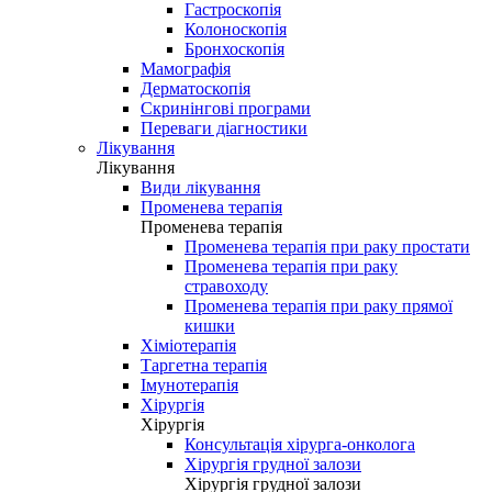
Гастроскопія
Колоноскопія
Бронхоскопія
Мамографія
Дерматоскопія
Скринінгові програми
Переваги діагностики
Лікування
Лікування
Види лікування
Променева терапія
Променева терапія
Променева терапія при раку простати
Променева терапія при раку
стравоходу
Променева терапія при раку прямої
кишки
Хіміотерапія
Таргетна терапія
Імунотерапія
Хірургія
Хірургія
Консультація хірурга-онколога
Хірургія грудної залози
Хірургія грудної залози