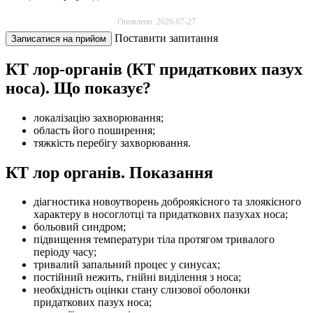
Оновлено: 2026-07-27
Поставити запитання
Записатися на прийом
КТ лор-органів (КТ придаткових пазух
носа). Що показує?
локалізацію захворювання;
область його поширення;
тяжкість перебігу захворювання.
КТ лор органів. Показання
діагностика новоутворень доброякісного та злоякісного
характеру в носоглотці та придаткових пазухах носа;
больовий синдром;
підвищення температури тіла протягом тривалого
періоду часу;
тривалий запальний процес у синусах;
постійний нежить, гнійні виділення з носа;
необхідність оцінки стану слизової оболонки
придаткових пазух носа;