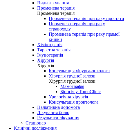
Види лікування
Променева терапія
Променева терапія
Променева терапія при раку простати
Променева терапія при раку
стравоходу
Променева терапія при раку прямої
кишки
Хіміотерапія
Таргетна терапія
Імунотерапія
Хірургія
Хірургія
Консультація хірурга-онколога
Хірургія грудної залози
Хірургія грудної залози
Мамографія
Біопсія у TomoClinic
Урологічна хірургія
Консультація проктолога
Паліативна допомога
Лікування болю
Результати лікування
Стаціонар
Клінічні дослідження