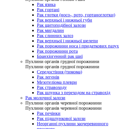
Рак язика
Рак гортані
Рак глотки (носо-, рото, гортаноглотки)
Рак верхньої і нижньої губи
Рак щитоподібної залози
Рак мигдалин
Рак слинних залоз
Рак верхньої і нижньої щелепи
Рак порожнини носа і придаткових пазух
Рак порожнини рота
Бранхіогенний рак шиї
Пухлини органів грудної порожнини
Пухлини органів грудної порожнини
Середостіння (тимома)
Рак легенів
Мезотеліома плеври
Рак стравоходу
Рак шлунка з переходом на стравохід
Рак молочної залози
Пухлини органів черевної порожнини
Пухлини органів черевної порожнини
Рак печінки
Рак підшлункової залози
Неорганні пухлини заочеревинного
простору