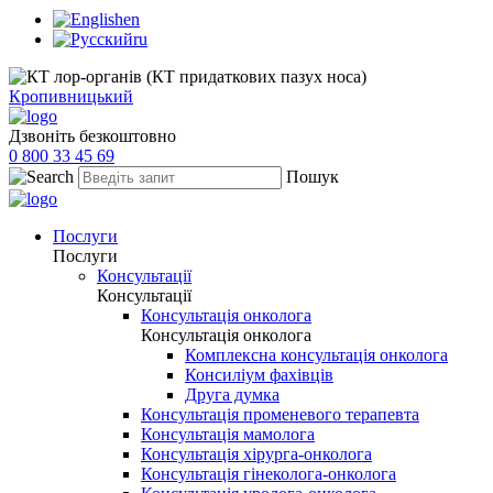
en
ru
Кропивницький
Дзвоніть безкоштовно
0 800 33 45 69
Пошук
Послуги
Послуги
Консультації
Консультації
Консультація онколога
Консультація онколога
Комплексна консультація онколога
Консиліум фахівців
Друга думка
Консультація променевого терапевта
Консультація мамолога
Консультація хірурга-онколога
Консультація гінеколога-онколога