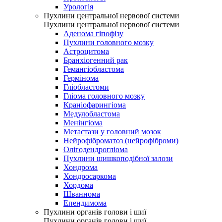
Урологія
Пухлини центральної нервової системи
Пухлини центральної нервової системи
Аденома гіпофізу
Пухлини головного мозку
Астроцитома
Бранхіогенний рак
Гемангіобластома
Гермінома
Гліобластоми
Гліома головного мозку
Краніофарингіома
Медулобластома
Менінгіома
Метастази у головний мозок
Нейрофіброматоз (нейрофіброми)
Олігодендрогліома
Пухлини шишкоподібної залози
Хондрома
Хондросаркома
Хордома
Шваннома
Епендимома
Пухлини органів голови і шиї
Пухлини органів голови і шиї