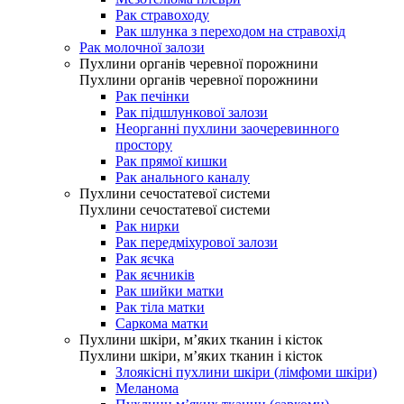
Рак стравоходу
Рак шлунка з переходом на стравохід
Рак молочної залози
Пухлини органів черевної порожнини
Пухлини органів черевної порожнини
Рак печінки
Рак підшлункової залози
Неорганні пухлини заочеревинного
простору
Рак прямої кишки
Рак анального каналу
Пухлини сечостатевої системи
Пухлини сечостатевої системи
Рак нирки
Рак передміхурової залози
Рак яєчка
Рак яєчників
Рак шийки матки
Рак тіла матки
Саркома матки
Пухлини шкіри, м’яких тканин і кісток
Пухлини шкіри, м’яких тканин і кісток
Злоякісні пухлини шкіри (лімфоми шкіри)
Меланома