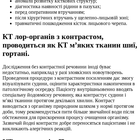
аномалії розвитку кісткових структур;
діагностика наявності рідини в пазухах;
перед оперативним втручанням;
після хірургічних втручань у щелепно-лицьовій зоні;
травматичні пошкодження кісток лицьового черепа.
КТ лор-органів з контрастом,
проводиться як КТ м’яких тканин шиї,
гортані.
Дослідження без контрастної речовини іноді буває
недостатньо, наприклад у разі злоякісних новоутворень.
Проведення процедури з контрастним посиленням дає змогу
візуалізувати судини, оцінити характеристики накопичення в
патологічному осередку. Пацієнту внутрішньовенно вводять
спеціальну йодовмісну речовину, яка контрастує судини і
м’які тканини протягом декількох хвилин. Контраст
виводиться з організму природним шляхом у нормі протягом
доби, тому рекомендується пити більше звичайної води після
обстеження для прискорення процесу очищення організму.
Зазвичай йодні контрасти добре переносяться пацієнтами і не
викликають алергічних реакцій.