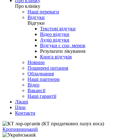
Про клініку
Про клініку
Наші переваги
Відгуки
Відгуки
Текстові відгуки
Відео відгуки
Аудіо відгуки
Відгуки с соц. мереж
Результати лікування
Книга відгуків
Новини
Поширені питання
Обладнання
Наші партнери
Відео
Вакансії
Наші гарантії
Лікарі
Ціни
Контакти
Кропивницький
uk