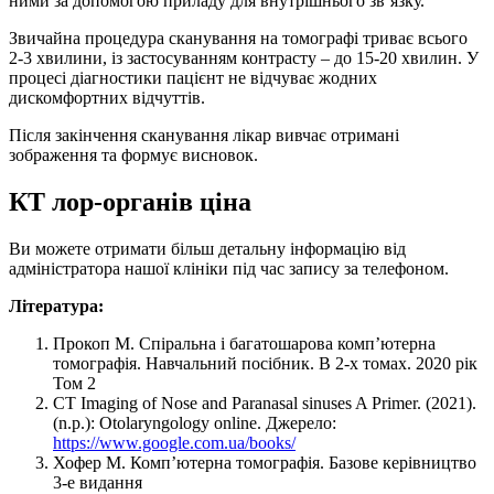
ними за допомогою приладу для внутрішнього зв’язку.
Звичайна процедура сканування на томографі триває всього
2-3 хвилини, із застосуванням контрасту – до 15-20 хвилин. У
процесі діагностики пацієнт не відчуває жодних
дискомфортних відчуттів.
Після закінчення сканування лікар вивчає отримані
зображення та формує висновок.
КТ лор-органів ціна
Ви можете отримати більш детальну інформацію від
адміністратора нашої клініки під час запису за телефоном.
Література:
Прокоп М. Спіральна і багатошарова комп’ютерна
томографія. Навчальний посібник. В 2-х томах. 2020 рік
Том 2
CT Imaging of Nose and Paranasal sinuses A Primer. (2021).
(n.p.): Otolaryngology online. Джерело:
https://www.google.com.ua/books/
Хофер М. Комп’ютерна томографія. Базове керівництво
3-е видання