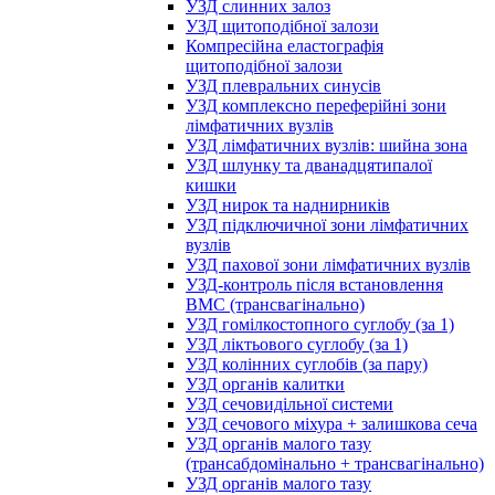
УЗД слинних залоз
УЗД щитоподібної залози
Компресійна еластографія
щитоподібної залози
УЗД плевральних синусів
УЗД комплексно переферійні зони
лімфатичних вузлів
УЗД лімфатичних вузлів: шийна зона
УЗД шлунку та дванадцятипалої
кишки
УЗД нирок та наднирників
УЗД підключичної зони лімфатичних
вузлів
УЗД пахової зони лімфатичних вузлів
УЗД-контроль після встановлення
ВМС (трансвагінально)
УЗД гомілкостопного суглобу (за 1)
УЗД ліктьового суглобу (за 1)
УЗД колінних суглобів (за пару)
УЗД органів калитки
УЗД сечовидільної системи
УЗД сечового міхура + залишкова сеча
УЗД органів малого тазу
(трансабдомінально + трансвагінально)
УЗД органів малого тазу