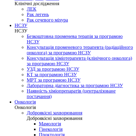
Клінічні дослідження
ЛЕК
Рак легень
Рак сечевого міхура
НСЗУ
НСЗУ
Безкоштовна променева терапія за програмою
НСЗУ
Консультація променевого терапевта (радіаційного
онколога) за програмою НСЗУ
Консультація хіміотерапевта (клінічного онколога)
за програмою НСЗУ
УЗД за програмою НСЗУ
КТ за програмою НСЗУ
МРТ за програмою НСЗУ
Лабораторна діагностика за програмою НСЗУ
Наявність хіміопрепаратів (централізоване
постачання)
Онкологія
Онкологія
Доброякісні захворювання
Доброякісні захворювання
Мамологія
Гінекологія
Проктологія