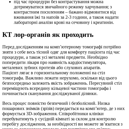
під час процедури без контрастування можна
дотримуватися звичайного режиму харчування; з
контрастним посиленням – бажано відмовитися від
вживання їжі та напоїв за 2-3 години, а також надати
лабораторні аналізи крові на сечовину і креатинін.
КТ лор-органів як проходить
Перед дослідженням на комп’ютерному томографі потрібно
зняти з себе весь тісний одяг для комфорту пацієнта під час
процедури, а також усі металеві предмети. Необхідно
попередити лікаря про наявність кардіостимулятора,
металевих зубних протезів або слухових апаратів.
Пацієнт лягає в горизонтальному положенні на стіл
томографа. Важливо лежати нерухомо, оскільки від цього
безпосередньо залежить якість зображеннь. Пересувний стіл
переміщують всередину кільцевої частини томографа і
починається сканування досліджуваної ділянки.
Весь процес повністю безпечний і безболісний. Низка
пошарових знімків (зрізів) передається на комп’ютер, де з них
формується 3D-зображення. Співробітники клініки
перебуватимуть у сусідній кімнаті за склом для контролю
перебігу дослідження, за необхідності ви можете зв’язатися з