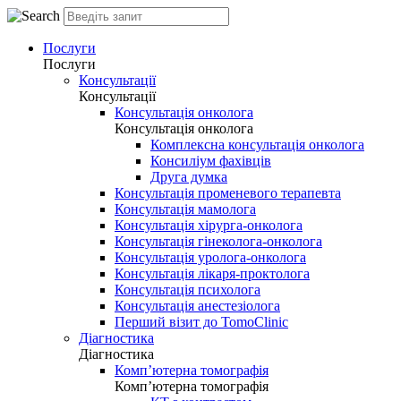
Послуги
Послуги
Консультації
Консультації
Консультація онколога
Консультація онколога
Комплексна консультація онколога
Консиліум фахівців
Друга думка
Консультація променевого терапевта
Консультація мамолога
Консультація хірурга-онколога
Консультація гінеколога-онколога
Консультація уролога-онколога
Консультація лікаря-проктолога
Консультація психолога
Консультація анестезіолога
Перший візит до TomoClinic
Діагностика
Діагностика
Комп’ютерна томографія
Комп’ютерна томографія