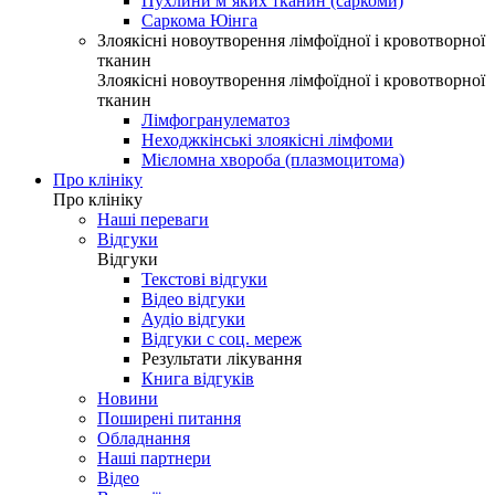
Пухлини м’яких тканин (саркоми)
Саркома Юінга
Злоякісні новоутворення лімфоїдної і кровотворної
тканин
Злоякісні новоутворення лімфоїдної і кровотворної
тканин
Лімфогранулематоз
Неходжкінські злоякісні лімфоми
Мієломна хвороба (плазмоцитома)
Про клініку
Про клініку
Наші переваги
Відгуки
Відгуки
Текстові відгуки
Відео відгуки
Аудіо відгуки
Відгуки с соц. мереж
Результати лікування
Книга відгуків
Новини
Поширені питання
Обладнання
Наші партнери
Відео