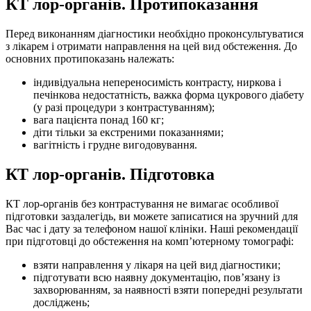
КТ лор-органів. Протипоказання
Перед виконанням діагностики необхідно проконсультуватися
з лікарем і отримати направлення на цей вид обстеження. До
основних протипоказань належать:
індивідуальна непереносимість контрасту, ниркова і
печінкова недостатність, важка форма цукрового діабету
(у разі процедури з контрастуванням);
вага пацієнта понад 160 кг;
діти тільки за екстреними показаннями;
вагітність і грудне вигодовування.
КТ лор-органів. Підготовка
КТ лор-органів без контрастування не вимагає особливої
підготовки заздалегідь, ви можете записатися на зручний для
Вас час і дату за телефоном нашої клініки. Наші рекомендації
при підготовці до обстеження на комп’ютерному томографі:
взяти направлення у лікаря на цей вид діагностики;
підготувати всю наявну документацію, пов’язану із
захворюванням, за наявності взяти попередні результати
досліджень;