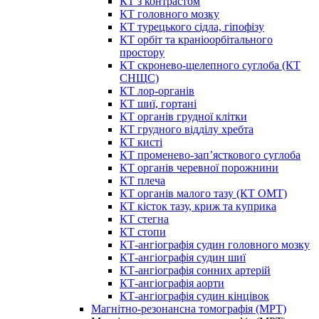
КТ з контрастом
КТ головного мозку
КТ турецького сідла, гіпофізу
КТ орбіт та краніоорбітального
простору
КТ скронево-щелепного суглоба (КТ
СНЩС)
КТ лор-органів
КТ шиї, гортані
КТ органів грудної клітки
КТ грудного відділу хребта
КТ кисті
КТ променево-зап’ясткового суглоба
КТ органів черевної порожнини
КТ плеча
КТ органів малого тазу (КТ ОМТ)
КТ кісток тазу, криж та куприка
КТ стегна
КТ стопи
КТ-ангіографія судин головного мозку
КТ-ангіографія судин шиї
КТ-ангіографія сонних артерій
КТ-ангіографія аорти
КТ-ангіографія судин кінцівок
Магнітно-резонансна томографія (МРТ)