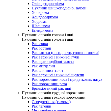
Олігодендрогліома
Пухлини шишкоподібної залози
Хондрома
Хондросаркома
Хордома
Шваннома
Епендимома
Пухлини органів голови і шиї
Пухлини органів голови і шиї
Рак язика
Рак гортані
Рак глотки (носо-, рото, гортаноглотки)
Рак верхньої і нижньої губи
Рак щитоподібної залози
Рак мигдалин
Рак слинних залоз
Рак верхньої і нижньої щелепи
Рак порожнини носа і придаткових пазух
Рак порожнини рота
Бранхіогенний рак шиї
Пухлини органів грудної порожнини
Пухлини органів грудної порожнини
Середостіння (тимома)
Рак легенів
Мезотеліома плеври