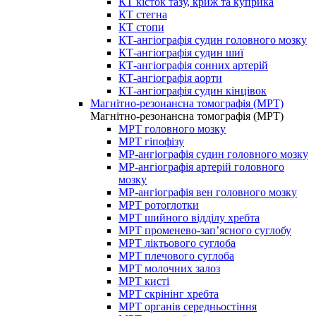
КТ кісток тазу, криж та куприка
КТ стегна
КТ стопи
КТ-ангіографія судин головного мозку
КТ-ангіографія судин шиї
КТ-ангіографія сонних артерій
КТ-ангіографія аорти
КТ-ангіографія судин кінцівок
Магнітно-резонансна томографія (МРТ)
Магнітно-резонансна томографія (МРТ)
МРТ головного мозку
МРТ гіпофізу
МР-ангіографія судин головного мозку
МР-ангіографія артерій головного
мозку
МР-ангіографія вен головного мозку
МРТ ротоглотки
МРТ шийного відділу хребта
МРТ променево-зап’ясного суглобу
МРТ ліктьового суглоба
МРТ плечового суглоба
МРТ молочних залоз
МРТ кисті
МРТ скрінінг хребта
МРТ органів середньостіння