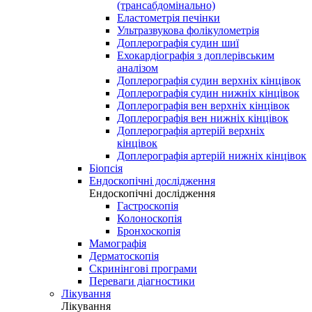
(трансабдомінально)
Еластометрія печінки
Ультразвукова фолікулометрія
Доплерографія судин шиї
Ехокардіографія з доплерівським
аналізом
Доплерографія судин верхніх кінцівок
Доплерографія судин нижніх кінцівок
Доплерографія вен верхніх кінцівок
Доплерографія вен нижніх кінцівок
Доплерографія артерій верхніх
кінцівок
Доплерографія артерій нижніх кінцівок
Біопсія
Ендоскопічні дослідження
Ендоскопічні дослідження
Гастроскопія
Колоноскопія
Бронхоскопія
Мамографія
Дерматоскопія
Скринінгові програми
Переваги діагностики
Лікування
Лікування