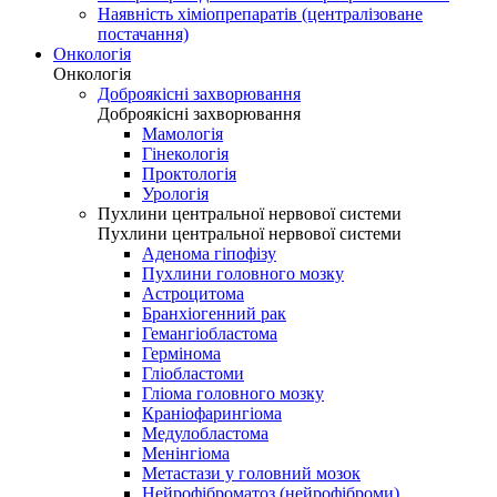
Наявність хіміопрепаратів (централізоване
постачання)
Онкологія
Онкологія
Доброякісні захворювання
Доброякісні захворювання
Мамологія
Гінекологія
Проктологія
Урологія
Пухлини центральної нервової системи
Пухлини центральної нервової системи
Аденома гіпофізу
Пухлини головного мозку
Астроцитома
Бранхіогенний рак
Гемангіобластома
Гермінома
Гліобластоми
Гліома головного мозку
Краніофарингіома
Медулобластома
Менінгіома
Метастази у головний мозок
Нейрофіброматоз (нейрофіброми)