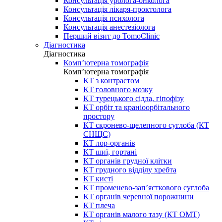
Консультація уролога-онколога
Консультація лікаря-проктолога
Консультація психолога
Консультація анестезіолога
Перший візит до TomoClinic
Діагностика
Діагностика
Комп’ютерна томографія
Комп’ютерна томографія
КТ з контрастом
КТ головного мозку
КТ турецького сідла, гіпофізу
КТ орбіт та краніоорбітального
простору
КТ скронево-щелепного суглоба (КТ
СНЩС)
КТ лор-органів
КТ шиї, гортані
КТ органів грудної клітки
КТ грудного відділу хребта
КТ кисті
КТ променево-зап’ясткового суглоба
КТ органів черевної порожнини
КТ плеча
КТ органів малого тазу (КТ ОМТ)