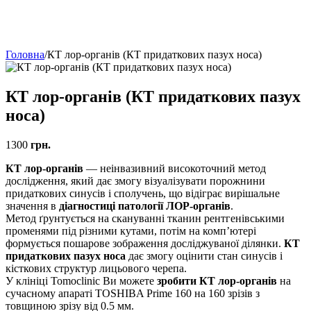
Головна
/
КТ лор-органів (КТ придаткових пазух носа)
КТ лор-органів (КТ придаткових пазух
носа)
1300
грн.
КТ лор-органів
— неінвазивний високоточний метод
дослідження, який дає змогу візуалізувати порожнини
придаткових синусів і сполучень, що відіграє вирішальне
значення в
діагностиці патології ЛОР-органів
.
Метод ґрунтується на скануванні тканин рентгенівськими
променями під різними кутами, потім на комп’ютері
формується пошарове зображення досліджуваної ділянки.
КТ
придаткових пазух носа
дає змогу оцінити стан синусів і
кісткових структур лицьового черепа.
У клініці Tomoclinic Ви можете
зробити КТ лор-органів
на
сучасному апараті TOSHIBA Prime 160 на 160 зрізів з
товщиною зрізу від 0.5 мм.