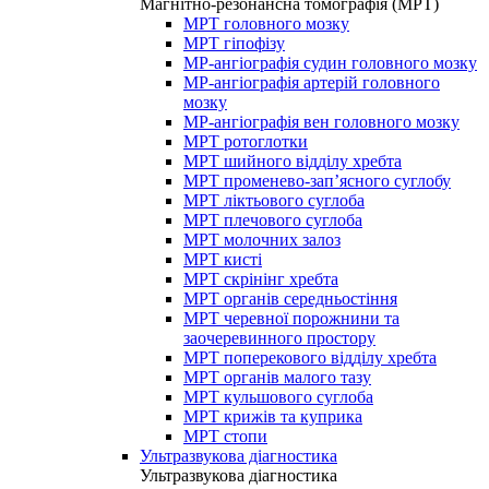
Магнітно-резонансна томографія (МРТ)
МРТ головного мозку
МРТ гіпофізу
МР-ангіографія судин головного мозку
МР-ангіографія артерій головного
мозку
МР-ангіографія вен головного мозку
МРТ ротоглотки
МРТ шийного відділу хребта
МРТ променево-зап’ясного суглобу
МРТ ліктьового суглоба
МРТ плечового суглоба
МРТ молочних залоз
МРТ кисті
МРТ скрінінг хребта
МРТ органів середньостіння
МРТ черевної порожнини та
заочеревинного простору
МРТ поперекового відділу хребта
МРТ органів малого тазу
МРТ кульшового суглоба
МРТ крижів та куприка
МРТ стопи
Ультразвукова діагностика
Ультразвукова діагностика