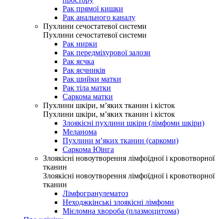
Рак прямої кишки
Рак анального каналу
Пухлини сечостатевої системи
Пухлини сечостатевої системи
Рак нирки
Рак передміхурової залози
Рак яєчка
Рак яєчників
Рак шийки матки
Рак тіла матки
Саркома матки
Пухлини шкіри, м’яких тканин і кісток
Пухлини шкіри, м’яких тканин і кісток
Злоякісні пухлини шкіри (лімфоми шкіри)
Меланома
Пухлини м’яких тканин (саркоми)
Саркома Юінга
Злоякісні новоутворення лімфоїдної і кровотворної
тканин
Злоякісні новоутворення лімфоїдної і кровотворної
тканин
Лімфогранулематоз
Неходжкінські злоякісні лімфоми
Мієломна хвороба (плазмоцитома)