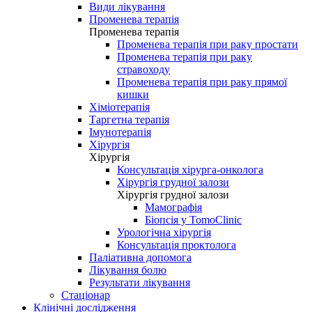
Види лікування
Променева терапія
Променева терапія
Променева терапія при раку простати
Променева терапія при раку
стравоходу
Променева терапія при раку прямої
кишки
Хіміотерапія
Таргетна терапія
Імунотерапія
Хірургія
Хірургія
Консультація хірурга-онколога
Хірургія грудної залози
Хірургія грудної залози
Мамографія
Біопсія у TomoClinic
Урологічна хірургія
Консультація проктолога
Паліативна допомога
Лікування болю
Результати лікування
Стаціонар
Клінічні дослідження