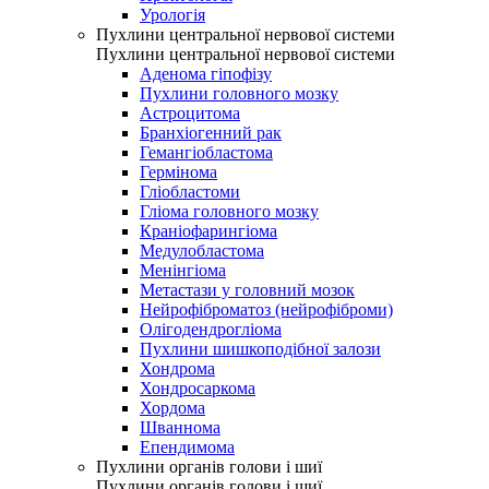
Урологія
Пухлини центральної нервової системи
Пухлини центральної нервової системи
Аденома гіпофізу
Пухлини головного мозку
Астроцитома
Бранхіогенний рак
Гемангіобластома
Гермінома
Гліобластоми
Гліома головного мозку
Краніофарингіома
Медулобластома
Менінгіома
Метастази у головний мозок
Нейрофіброматоз (нейрофіброми)
Олігодендрогліома
Пухлини шишкоподібної залози
Хондрома
Хондросаркома
Хордома
Шваннома
Епендимома
Пухлини органів голови і шиї
Пухлини органів голови і шиї