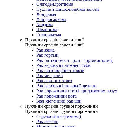
Олігодендрогліома
Пухлини шишкоподібної залози
Хондрома
Хондросаркома
Хордома
Шваннома
Епендимома
Пухлини органів голови і шиї
Пухлини органів голови і шиї
Рак язика
Рак гортані
Рак глотки (носо-, рото, гортаноглотки)
Рак верхньої і нижньої губи
Рак щитоподібної залози
Рак мигдалин
Рак слинних залоз
Рак верхньої і нижньої щелепи
Рак порожнини носа і придаткових пазух
Рак порожнини рота
Бранхіогенний рак шиї
Пухлини органів грудної порожнини
Пухлини органів грудної порожнини
Середостіння (тимома)
Рак легенів
Мезотеліома плеври