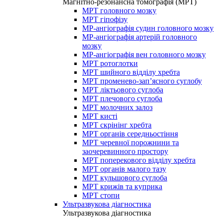
Магнітно-резонансна томографія (МРТ)
МРТ головного мозку
МРТ гіпофізу
МР-ангіографія судин головного мозку
МР-ангіографія артерій головного
мозку
МР-ангіографія вен головного мозку
МРТ ротоглотки
МРТ шийного відділу хребта
МРТ променево-зап’ясного суглобу
МРТ ліктьового суглоба
МРТ плечового суглоба
МРТ молочних залоз
МРТ кисті
МРТ скрінінг хребта
МРТ органів середньостіння
МРТ черевної порожнини та
заочеревинного простору
МРТ поперекового відділу хребта
МРТ органів малого тазу
МРТ кульшового суглоба
МРТ крижів та куприка
МРТ стопи
Ультразвукова діагностика
Ультразвукова діагностика