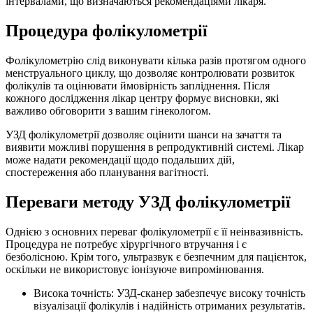
інтервалами, що визначаються рекомендаціями лікаря.
Процедура фолікулометрії
Фолікулометрію слід виконувати кілька разів протягом одного
менструального циклу, що дозволяє контролювати розвиток
фолікулів та оцінювати ймовірність запліднення. Після
кожного дослідження лікар центру формує висновки, які
важливо обговорити з вашим гінекологом.
УЗД фолікулометрії дозволяє оцінити шанси на зачаття та
виявити можливі порушення в репродуктивній системі. Лікар
може надати рекомендації щодо подальших дій,
спостереження або планування вагітності.
Переваги методу УЗД фолікулометрії
Однією з основних переваг фолікулометрії є її неінвазивність.
Процедура не потребує хірургічного втручання і є
безболісною. Крім того, ультразвук є безпечним для пацієнток,
оскільки не використовує іонізуюче випромінювання.
Висока точність: УЗД-сканер забезпечує високу точність
візуалізації фолікулів і надійність отриманих результатів.