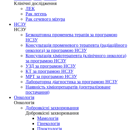
Клінічні дослідження
ЛЕК
Рак легень
Рак сечевого міхура
НСЗУ
НСЗУ
Безкоштовна променева терапія за програмою
НСЗУ
Консультація променевого терапевта (радіаційного
онколога) за програмою НСЗУ
Консультація хіміотерапевта (клінічного онколога)
за програмою НСЗУ
УЗД за програмою НСЗУ
КТ за програмою НСЗУ
МРТ за програмою НСЗУ
Лабораторна діагностика за програмою НСЗУ
Наявність хіміопрепаратів (централізоване
постачання)
Онкологія
Онкологія
Доброякісні захворювання
Доброякісні захворювання
Мамологія
Гінекологія
Проктологія