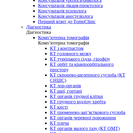
Консультація уролога-онколога
Консультація лікаря-проктолога
Консультація психолога
Консультація анестезіолога
Перший візит до TomoClinic
Діагностика
Діагностика
Комп’ютерна томографія
Комп’ютерна томографія
КТ з контрастом
КТ головного мозку
КТ турецького сідла, гіпофізу
КТ орбіт та краніоорбітального
простору
КТ скронево-щелепного суглоба (КТ
СНЩС)
КТ лор-органів
КТ шиї, гортані
КТ органів грудної клітки
КТ грудного відділу хребта
КТ кисті
КТ променево-зап’ясткового суглоба
КТ органів черевної порожнини
КТ плеча
КТ органів малого тазу (КТ ОМТ)