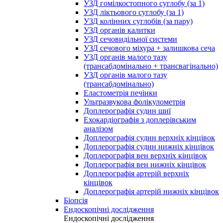
УЗД гомілкостопного суглобу (за 1)
УЗД ліктьового суглобу (за 1)
УЗД колінних суглобів (за пару)
УЗД органів калитки
УЗД сечовидільної системи
УЗД сечового міхура + залишкова сеча
УЗД органів малого тазу
(трансабдомінально + трансвагінально)
УЗД органів малого тазу
(трансабдомінально)
Еластометрія печінки
Ультразвукова фолікулометрія
Доплерографія судин шиї
Ехокардіографія з доплерівським
аналізом
Доплерографія судин верхніх кінцівок
Доплерографія судин нижніх кінцівок
Доплерографія вен верхніх кінцівок
Доплерографія вен нижніх кінцівок
Доплерографія артерій верхніх
кінцівок
Доплерографія артерій нижніх кінцівок
Біопсія
Ендоскопічні дослідження
Ендоскопічні дослідження