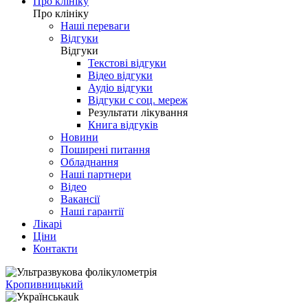
Про клініку
Про клініку
Наші переваги
Відгуки
Відгуки
Текстові відгуки
Відео відгуки
Аудіо відгуки
Відгуки с соц. мереж
Результати лікування
Книга відгуків
Новини
Поширені питання
Обладнання
Наші партнери
Відео
Вакансії
Наші гарантії
Лікарі
Ціни
Контакти
Кропивницький
uk