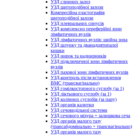
УЗД слинних залоз
УЗД щитоподібної залози
Компресійна еластографія
щитоподібної залози
УЗД плевральних синусів
УЗД комплексно переферійні зони
лімфатичних вузлів
УЗД лімфатичних вузлів: шийна зона
УЗД шлунку та дванадцятипалої
кишки
УЗД нирок та наднирників
УЗД підключичної зони лімфатичних
вузлів
УЗД пахової зони лімфатичних вузлів
УЗД-контроль після встановлення
ВМС (трансвагінально)
УЗД гомілкостопного суглобу (за 1)
УЗД ліктьового суглобу (за 1)
УЗД колінних суглобів (за пару)
УЗД органів калитки
УЗД сечовидільної системи
УЗД сечового міхура + залишкова сеча
УЗД органів малого тазу
(трансабдомінально + трансвагінально)
УЗД органів малого тазу