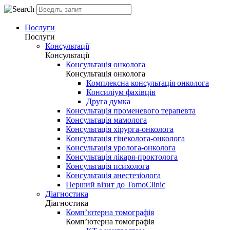
Послуги
Послуги
Консультації
Консультації
Консультація онколога
Консультація онколога
Комплексна консультація онколога
Консиліум фахівців
Друга думка
Консультація променевого терапевта
Консультація мамолога
Консультація хірурга-онколога
Консультація гінеколога-онколога
Консультація уролога-онколога
Консультація лікаря-проктолога
Консультація психолога
Консультація анестезіолога
Перший візит до TomoClinic
Діагностика
Діагностика
Комп’ютерна томографія
Комп’ютерна томографія