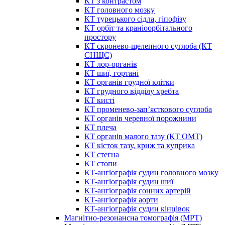
КТ з контрастом
КТ головного мозку
КТ турецького сідла, гіпофізу
КТ орбіт та краніоорбітального
простору
КТ скронево-щелепного суглоба (КТ
СНЩС)
КТ лор-органів
КТ шиї, гортані
КТ органів грудної клітки
КТ грудного відділу хребта
КТ кисті
КТ променево-зап’ясткового суглоба
КТ органів черевної порожнини
КТ плеча
КТ органів малого тазу (КТ ОМТ)
КТ кісток тазу, криж та куприка
КТ стегна
КТ стопи
КТ-ангіографія судин головного мозку
КТ-ангіографія судин шиї
КТ-ангіографія сонних артерій
КТ-ангіографія аорти
КТ-ангіографія судин кінцівок
Магнітно-резонансна томографія (МРТ)