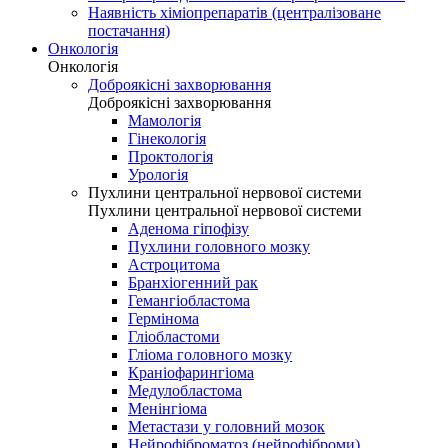
Наявність хіміопрепаратів (централізоване
постачання)
Онкологія
Онкологія
Доброякісні захворювання
Доброякісні захворювання
Мамологія
Гінекологія
Проктологія
Урологія
Пухлини центральної нервової системи
Пухлини центральної нервової системи
Аденома гіпофізу
Пухлини головного мозку
Астроцитома
Бранхіогенний рак
Гемангіобластома
Гермінома
Гліобластоми
Гліома головного мозку
Краніофарингіома
Медулобластома
Менінгіома
Метастази у головний мозок
Нейрофіброматоз (нейрофіброми)