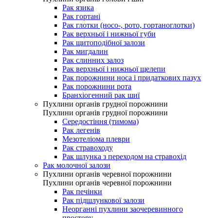
Рак язика
Рак гортані
Рак глотки (носо-, рото, гортаноглотки)
Рак верхньої і нижньої губи
Рак щитоподібної залози
Рак мигдалин
Рак слинних залоз
Рак верхньої і нижньої щелепи
Рак порожнини носа і придаткових пазух
Рак порожнини рота
Бранхіогенний рак шиї
Пухлини органів грудної порожнини
Пухлини органів грудної порожнини
Середостіння (тимома)
Рак легенів
Мезотеліома плеври
Рак стравоходу
Рак шлунка з переходом на стравохід
Рак молочної залози
Пухлини органів черевної порожнини
Пухлини органів черевної порожнини
Рак печінки
Рак підшлункової залози
Неорганні пухлини заочеревинного
простору