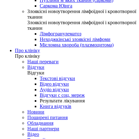
Пухлини м’яких тканин (саркоми)
Саркома Юінга
Злоякісні новоутворення лімфоїдної і кровотворної
тканин
Злоякісні новоутворення лімфоїдної і кровотворної
тканин
Лімфогранулематоз
Неходжкінські злоякісні лімфоми
Мієломна хвороба (плазмоцитома)
Про клініку
Про клініку
Наші переваги
Відгуки
Відгуки
Текстові відгуки
Відео відгуки
Аудіо відгуки
Відгуки с соц. мереж
Результати лікування
Книга відгуків
Новини
Поширені питання
Обладнання
Наші партнери
Відео