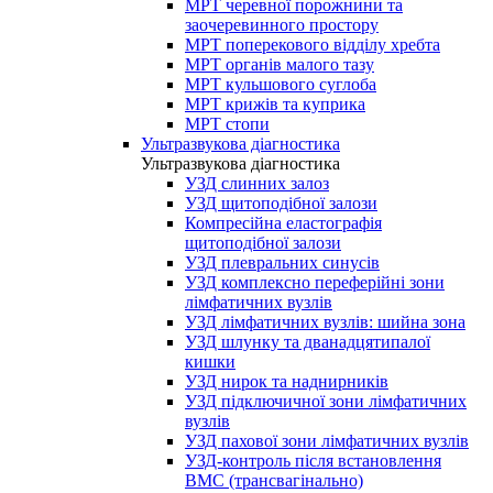
МРТ черевної порожнини та
заочеревинного простору
МРТ поперекового відділу хребта
МРТ органів малого тазу
МРТ кульшового суглоба
МРТ крижів та куприка
МРТ стопи
Ультразвукова діагностика
Ультразвукова діагностика
УЗД слинних залоз
УЗД щитоподібної залози
Компресійна еластографія
щитоподібної залози
УЗД плевральних синусів
УЗД комплексно переферійні зони
лімфатичних вузлів
УЗД лімфатичних вузлів: шийна зона
УЗД шлунку та дванадцятипалої
кишки
УЗД нирок та наднирників
УЗД підключичної зони лімфатичних
вузлів
УЗД пахової зони лімфатичних вузлів
УЗД-контроль після встановлення
ВМС (трансвагінально)