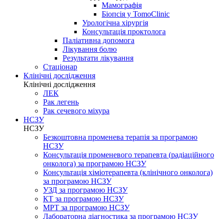
Мамографія
Біопсія у TomoClinic
Урологічна хірургія
Консультація проктолога
Паліативна допомога
Лікування болю
Результати лікування
Стаціонар
Клінічні дослідження
Клінічні дослідження
ЛЕК
Рак легень
Рак сечевого міхура
НСЗУ
НСЗУ
Безкоштовна променева терапія за програмою
НСЗУ
Консультація променевого терапевта (радіаційного
онколога) за програмою НСЗУ
Консультація хіміотерапевта (клінічного онколога)
за програмою НСЗУ
УЗД за програмою НСЗУ
КТ за програмою НСЗУ
МРТ за програмою НСЗУ
Лабораторна діагностика за програмою НСЗУ