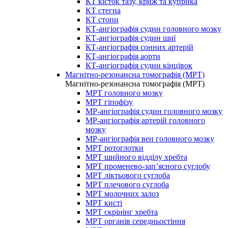
КТ кісток тазу, криж та куприка
КТ стегна
КТ стопи
КТ-ангіографія судин головного мозку
КТ-ангіографія судин шиї
КТ-ангіографія сонних артерій
КТ-ангіографія аорти
КТ-ангіографія судин кінцівок
Магнітно-резонансна томографія (МРТ)
Магнітно-резонансна томографія (МРТ)
МРТ головного мозку
МРТ гіпофізу
МР-ангіографія судин головного мозку
МР-ангіографія артерій головного
мозку
МР-ангіографія вен головного мозку
МРТ ротоглотки
МРТ шийного відділу хребта
МРТ променево-зап’ясного суглобу
МРТ ліктьового суглоба
МРТ плечового суглоба
МРТ молочних залоз
МРТ кисті
МРТ скрінінг хребта
МРТ органів середньостіння