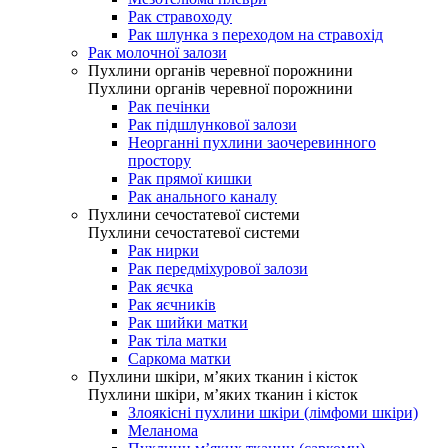
Рак стравоходу
Рак шлунка з переходом на стравохід
Рак молочної залози
Пухлини органів черевної порожнини
Пухлини органів черевної порожнини
Рак печінки
Рак підшлункової залози
Неорганні пухлини заочеревинного
простору
Рак прямої кишки
Рак анального каналу
Пухлини сечостатевої системи
Пухлини сечостатевої системи
Рак нирки
Рак передміхурової залози
Рак яєчка
Рак яєчників
Рак шийки матки
Рак тіла матки
Саркома матки
Пухлини шкіри, м’яких тканин і кісток
Пухлини шкіри, м’яких тканин і кісток
Злоякісні пухлини шкіри (лімфоми шкіри)
Меланома