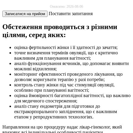
Оновлено: 2026-08-06
Поставити запитання
Записатися на прийом
Обстеження проводиться з різними
цілями, серед яких:
оцінка фертильності жінки і її здатності до зачаття;
точне визначення термінів овуляції, що є критично
важливим для планування вагітності;
аналіз функціонування яєчників, що допомагає виявити
можливі відхилення;
моніторинг ефективності проведеного лікування, що
дозволяє коригувати терапію у разі потреби;
контроль стану жінки під час стимуляції овуляції,
особливо при плануванні вагітності;
оцінка ймовірності багатоплідної вагітності, що важливо
для медичного спостереження;
аналіз стану ендометрія для підготовки до
екстракорпорального запліднення, що є важливим
етапом у репродуктивних технологіях.
Направлення на цю процедуру надає лікар-гінеколог, який
враховує всі індивідуальні особливості пацієнтки.