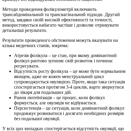
Методи проведення фолікулометрії включають
трансабдомінальний та трансвагінальний підходи. Другий
метод, завдяки своїй високій ефективності та точності,
використовується набагато частіше і дозволяє отримувати
детальніші результати.
Результати проведеного обстеження можуть вказувати на
кілька медичних станів, зокрема:
Атрезія фолікула – це стан, при якому домінантний
фолікул раптово зупиняє свій розвиток і починає
регресувати.
Відсутність росту фолікула – це може бути нормальним
явищем, адже не кожен менструальний цикл
супроводжується овуляцією. Проте, якщо така ситуація
спостерігається протягом 3-4 циклів, варто звернутися
до лікаря для подальших дій.
Рання лютеїнізація – це процес, коли фолікул
формується, але овуляція не відбувається.
Персистенція – це ситуація, коли домінантний фолікул
продовжує розвиватися і досягати необхідних розмірів
без подальшої овуляції.
У всіх цих випадках спостерігається відсутність овуляції, що