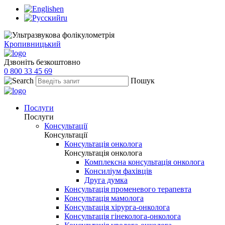
en
ru
Кропивницький
Дзвоніть безкоштовно
0 800 33 45 69
Пошук
Послуги
Послуги
Консультації
Консультації
Консультація онколога
Консультація онколога
Комплексна консультація онколога
Консиліум фахівців
Друга думка
Консультація променевого терапевта
Консультація мамолога
Консультація хірурга-онколога
Консультація гінеколога-онколога