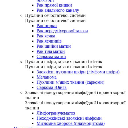
Рак прямої кишки
Рак анального каналу
Пухлини сечостатевої системи
Пухлини сечостатевої системи
Рак нирки
Рак передміхурової залози
Рак яєчка
Рак яєчників
Рак шийки матки
Рак тіла матки
Саркома матки
Пухлини шкіри, м’яких тканин і кісток
Пухлини шкіри, м’яких тканин і кісток
Злоякісні пухлини шкіри (лімфоми шкіри)
Меланома
Пухлини м’яких тканин (саркоми)
Саркома Юінга
Злоякісні новоутворення лімфоїдної і кровотворної
тканин
Злоякісні новоутворення лімфоїдної і кровотворної
тканин
Лімфогранулематоз
Неходжкінські злоякісні лімфоми
Мієломна хвороба (плазмоцитома)