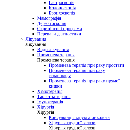
Гастроскопія
Колоноскопія
Бронхоскопія
Мамографія
Дерматоскопія
Скринінгові програми
Переваги діагностики
Лікування
Лікування
Види лікування
Променева терапія
Променева терапія
Променева терапія при раку простати
Променева терапія при раку
стравоходу
Променева терапія при раку прямої
кишки
Хіміотерапія
Таргетна терапія
Імунотерапія
Хірургія
Хірургія
Консультація хірурга-онколога
Хірургія грудної залози
Хірургія грудної залози