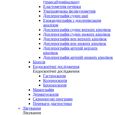
(трансабдомінально)
Еластометрія печінки
Ультразвукова фолікулометрія
Доплерографія судин шиї
Ехокардіографія з доплерівським
аналізом
Доплерографія судин верхніх кінцівок
Доплерографія судин нижніх кінцівок
Доплерографія вен верхніх кінцівок
Доплерографія вен нижніх кінцівок
Доплерографія артерій верхніх
кінцівок
Доплерографія артерій нижніх кінцівок
Біопсія
Ендоскопічні дослідження
Ендоскопічні дослідження
Гастроскопія
Колоноскопія
Бронхоскопія
Мамографія
Дерматоскопія
Скринінгові програми
Переваги діагностики
Лікування
Лікування