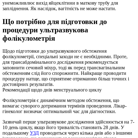
унеможливлює вихід яйцеклітини в маткову трубу для
запліднення. Як наслідок, вагітність не може настати.
Що потрібно для підготовки до
процедури ультразвукова
фолікулометрія
Щодо підготовки до ультразвукового обстеження
фолікулометрії, спеціальні заходи не є необхідними. Проте,
для трансабдомінального дослідження рекомендується
заповнити сечовий міхур, тоді як перед трансвагінальним
обстеженням слід його спорожнити. Найкраще проводити
процедуру натще, що сприятиме отриманню більш точних і
достовірних результатів.
Рекомендації щодо днів менструального циклу
Фолікулометрія є динамічним методом обстеження, що
вимагає суворого дотримання термінів проведення. Лікар-
гінеколог визначає оптимальний час для діагностики.
Зазвичай перше ультразвукове дослідження здійснюється на 7-
10 день циклу, якщо його тривалість становить 28 днів. У
подальшому
УЗД
проводиться через кілька днів або з іншими