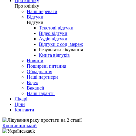
Про клініку
Про клініку
Наші переваги
Відгуки
Відгуки
Текстові відгуки
Відео відгуки
Аудіо відгуки
Відгуки с соц. мереж
Результати лікування
Книга відгуків
Новини
Поширені питання
Обладнання
Наші партнери
Відео
Вакансії
Наші гарантії
Лікарі
Ціни
Контакти
Кропивницький
uk