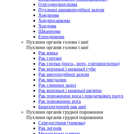
Олігодендрогліома
Пухлини шишкоподібної залози
Хондрома
Хондросаркома
Хордома
Шваннома
Епендимома
Пухлини органів голови і шиї
Пухлини органів голови і шиї
Рак язика
Рак гортані
Рак глотки (носо-, рото, гортаноглотки)
Рак верхньої і нижньої губи
Рак щитоподібної залози
Рак мигдалин
Рак слинних залоз
Рак верхньої і нижньої щелепи
Рак порожнини носа і придаткових пазух
Рак порожнини рота
Бранхіогенний рак шиї
Пухлини органів грудної порожнини
Пухлини органів грудної порожнини
Середостіння (тимома)
Рак легенів
Мезотеліома плеври