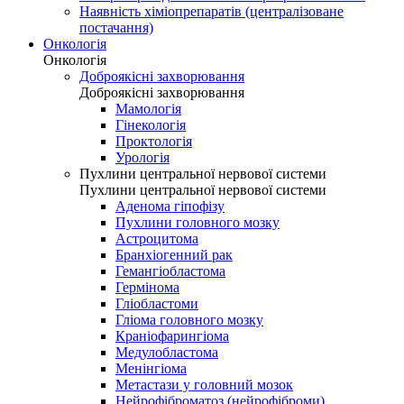
Наявність хіміопрепаратів (централізоване
постачання)
Онкологія
Онкологія
Доброякісні захворювання
Доброякісні захворювання
Мамологія
Гінекологія
Проктологія
Урологія
Пухлини центральної нервової системи
Пухлини центральної нервової системи
Аденома гіпофізу
Пухлини головного мозку
Астроцитома
Бранхіогенний рак
Гемангіобластома
Гермінома
Гліобластоми
Гліома головного мозку
Краніофарингіома
Медулобластома
Менінгіома
Метастази у головний мозок
Нейрофіброматоз (нейрофіброми)