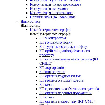
Консультація уролога-онколога
Консультація лікаря-проктолога
Консультація психолога
Консультація анестезіолога
Перший візит до TomoClinic
Діагностика
Діагностика
Комп’ютерна томографія
Комп’ютерна томографія
КТ з контрастом
КТ головного мозку
КТ турецького сідла, гіпофізу
КТ орбіт та краніоорбітального
простору
КТ скронево-щелепного суглоба (КТ
СНЩС)
КТ лор-органів
КТ шиї, гортані
КТ органів грудної клітки
КТ грудного відділу хребта
КТ кисті
КТ променево-зап’ясткового суглоба
КТ органів черевної порожнини
КТ плеча
КТ органів малого тазу (КТ ОМТ)