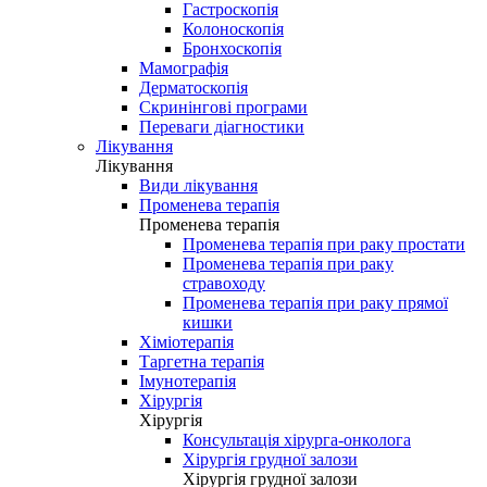
Гастроскопія
Колоноскопія
Бронхоскопія
Мамографія
Дерматоскопія
Скринінгові програми
Переваги діагностики
Лікування
Лікування
Види лікування
Променева терапія
Променева терапія
Променева терапія при раку простати
Променева терапія при раку
стравоходу
Променева терапія при раку прямої
кишки
Хіміотерапія
Таргетна терапія
Імунотерапія
Хірургія
Хірургія
Консультація хірурга-онколога
Хірургія грудної залози
Хірургія грудної залози