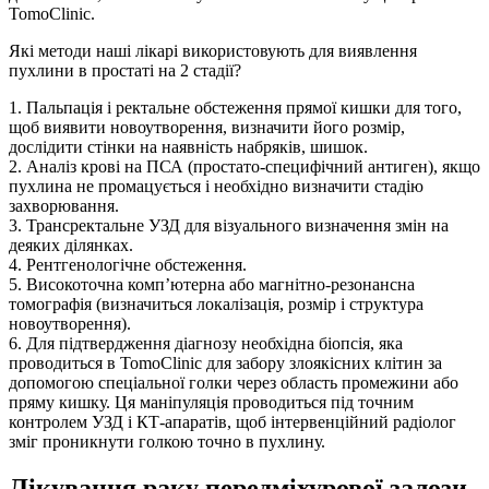
TomoClinic.
Які методи наші лікарі використовують для виявлення
пухлини в простаті на 2 стадії?
1. Пальпація і ректальне обстеження прямої кишки для того,
щоб виявити новоутворення, визначити його розмір,
дослідити стінки на наявність набряків, шишок.
2. Аналіз крові на ПСА (простато-специфічний антиген), якщо
пухлина не промацується і необхідно визначити стадію
захворювання.
3. Трансректальне УЗД для візуального визначення змін на
деяких ділянках.
4. Рентгенологічне обстеження.
5. Високоточна комп’ютерна або магнітно-резонансна
томографія (визначиться локалізація, розмір і структура
новоутворення).
6. Для підтвердження діагнозу необхідна біопсія, яка
проводиться в TomoClinic для забору злоякісних клітин за
допомогою спеціальної голки через область промежини або
пряму кишку. Ця маніпуляція проводиться під точним
контролем УЗД і КТ-апаратів, щоб інтервенційний радіолог
зміг проникнути голкою точно в пухлину.
Лікування раку передміхурової залози