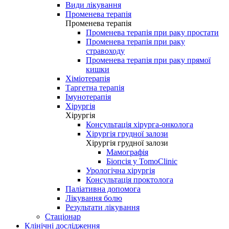
Види лікування
Променева терапія
Променева терапія
Променева терапія при раку простати
Променева терапія при раку
стравоходу
Променева терапія при раку прямої
кишки
Хіміотерапія
Таргетна терапія
Імунотерапія
Хірургія
Хірургія
Консультація хірурга-онколога
Хірургія грудної залози
Хірургія грудної залози
Мамографія
Біопсія у TomoClinic
Урологічна хірургія
Консультація проктолога
Паліативна допомога
Лікування болю
Результати лікування
Стаціонар
Клінічні дослідження