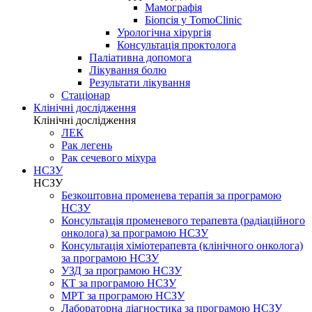
Мамографія
Біопсія у TomoClinic
Урологічна хірургія
Консультація проктолога
Паліативна допомога
Лікування болю
Результати лікування
Стаціонар
Клінічні дослідження
Клінічні дослідження
ЛЕК
Рак легень
Рак сечевого міхура
НСЗУ
НСЗУ
Безкоштовна променева терапія за програмою
НСЗУ
Консультація променевого терапевта (радіаційного
онколога) за програмою НСЗУ
Консультація хіміотерапевта (клінічного онколога)
за програмою НСЗУ
УЗД за програмою НСЗУ
КТ за програмою НСЗУ
МРТ за програмою НСЗУ
Лабораторна діагностика за програмою НСЗУ