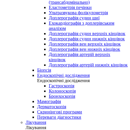
(трансабдомінально)
Еластометрія печінки
Ультразвукова фолікулометрія
Доплерографія судин шиї
Ехокардіографія з доплерівським
аналізом
Доплерографія судин верхніх кінцівок
Доплерографія судин нижніх кінцівок
Доплерографія вен верхніх кінцівок
Доплерографія вен нижніх кінцівок
Доплерографія артерій верхніх
кінцівок
Доплерографія артерій нижніх кінцівок
Біопсія
Ендоскопічні дослідження
Ендоскопічні дослідження
Гастроскопія
Колоноскопія
Бронхоскопія
Мамографія
Дерматоскопія
Скринінгові програми
Переваги діагностики
Лікування
Лікування