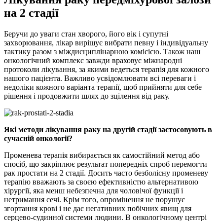
на 2 стадії
Беручи до уваги стан хворого, його вік і супутні
захворювання, лікар вирішує вибрати певну і індивідуальну
тактику разом з міждисциплінарною комісією. Також наш
онкологічний комплекс завжди враховує міжнародні
протоколи лікування, за якими ведеться терапія для кожного
нашого пацієнта. Важливо усвідомлювати всі переваги і
недоліки кожного варіанта терапії, щоб прийняти для себе
рішення і продовжити шлях до зцілення від раку.
Які методи лікування раку на другій стадії застосовують в
сучасній онкології?
Променева терапія вибирається як самостійний метод або
спосіб, що закріплює результат попередніх спроб перемогти
рак простати на 2 стадії. Досить часто безболісну променеву
терапію вважають за своєю ефективністю альтернативою
хірургії, яка менш небезпечна для чоловічої функції і
нетримання сечі. Крім того, опромінення не порушує
згортання крові і не дає негативних побічних явищ для
серцево-судинної системи людини. В онкологічному центрі