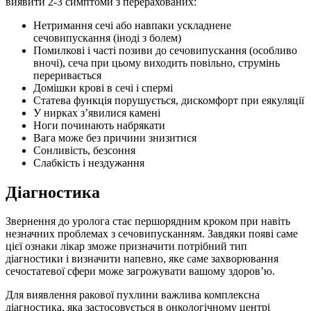
виявити 2-3 симптоми з перерахованих:
Нетримання сечі або навпаки ускладнене
сечовипускання (іноді з болем)
Помилкові і часті позиви до сечовипускання (особливо
вночі), сеча при цьому виходить повільно, струмінь
переривається
Домішки крові в сечі і спермі
Статева функція порушується, дискомфорт при еякуляції
У нирках з’явилися камені
Ноги починають набрякати
Вага може без причини знизитися
Сонливість, безсоння
Слабкість і нездужання
Діагностика
Звернення до уролога стає першорядним кроком при навіть
незначних проблемах з сечовипусканням. Завдяки появі саме
цієї ознаки лікар зможе призначити потрібний тип
діагностики і визначити напевно, яке саме захворювання
сечостатевої сфери може загрожувати вашому здоров’ю.
Для виявлення ракової пухлини важлива комплексна
діагностика, яка застосовується в онкологічному центрі