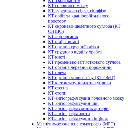
КТ з контрастом
КТ головного мозку
КТ турецького сідла, гіпофізу
КТ орбіт та краніоорбітального
простору
КТ скронево-щелепного суглоба (КТ
СНЩС)
КТ лор-органів
КТ шиї, гортані
КТ органів грудної клітки
КТ грудного відділу хребта
КТ кисті
КТ променево-зап’ясткового суглоба
КТ органів черевної порожнини
КТ плеча
КТ органів малого тазу (КТ ОМТ)
КТ кісток тазу, криж та куприка
КТ стегна
КТ стопи
КТ-ангіографія судин головного мозку
КТ-ангіографія судин шиї
КТ-ангіографія сонних артерій
КТ-ангіографія аорти
КТ-ангіографія судин кінцівок
Магнітно-резонансна томографія (МРТ)