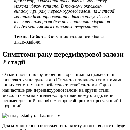
променеву) вилікувати таку онкологічну недугу
можна цілком успішно. В кожному окремому
випадку при раку передміхурової залози на 2 стадії
ми проводимо трьохетапну діагностику. Тільки
після неї нами розробляється тактика лікування
для досягнення максимального результату.
Тетяна Бойко –
Заступник головного лікаря,
лікар-радіолог
Симптоми раку передміхурової залози
2 стадії
Ознаки появи новоутворення в організмі на цьому етапі
виявляються не дуже явно і їх часто плутають з симптомами
інших супутніх патологій сечостатевої системи. Однак
найчастіше рак передміхурової залози на другій стадії
знаходять зовсім випадково при плановому огляді, який
рекомендований чоловікам старше 40 років як регулярний і
щорічний.
Для комплексного обстеження та візиту до лікаря досить буде