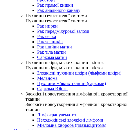
Рак прямої кишки
Рак анального каналу
Пухлини сечостатевої системи
Пухлини сечостатевої системи
Рак нирки
Рак передміхурової залози
Рак яєчка
Рак яєчників
Рак шийки матки
Рак тіла матки
Саркома матки
Пухлини шкіри, м’яких тканин і кісток
Пухлини шкіри, м’яких тканин і кісток
Злоякісні пухлини шкіри (лімфоми шкіри)
Меланома
Пухлини м’яких тканин (саркоми)
Саркома Юінга
Злоякісні новоутворення лімфоїдної і кровотворної
тканин
Злоякісні новоутворення лімфоїдної і кровотворної
тканин
Лімфогранулематоз
Неходжкінські злоякісні лімфоми
Мієломна хвороба (плазмоцитома)