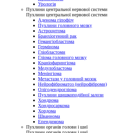
Урологія
Пухлини центральної нервової системи
Пухлини центральної нервової системи
Аденома гіпофізу
Пухлини головного мозку
Астроцитома
Бранхіогенний рак
Гемангіобластома
Гермінома
Гліобластоми
Гліома головного мозку
Краніофарингіома
Медулобластома
Менінгіома
Метастази у головний мозок
Нейрофіброматоз (нейрофіброми)
Олігодендрогліома
Пухлини шишкоподібної залози
Хондрома
Хондросаркома
Хордома
Шваннома
Епендимома
Пухлини органів голови і шиї
Пухлини органів голови і шиї