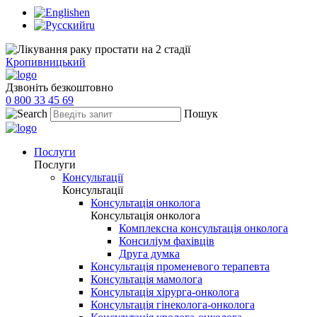
en
ru
Кропивницький
Дзвоніть безкоштовно
0 800 33 45 69
Пошук
Послуги
Послуги
Консультації
Консультації
Консультація онколога
Консультація онколога
Комплексна консультація онколога
Консиліум фахівців
Друга думка
Консультація променевого терапевта
Консультація мамолога
Консультація хірурга-онколога
Консультація гінеколога-онколога