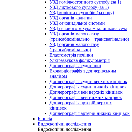
УЗД гомілкостопного суглобу (за 1)
УЗД ліктьового суглобу (за 1)
УЗД колінних суглобів (за пару)
УЗД органів калитки
УЗД сечовидільної системи
УЗД сечового міхура + залишкова сеча
УЗД органів малого тазу
(трансабдомінально + трансвагінально)
УЗД органів малого тазу
(трансабдомінально)
Еластометрія печінки
Ультразвукова фолікулометрія
Доплерографія судин шиї
Ехокардіографія з доплерівським
аналізом
Доплерографія судин верхніх кінцівок
Доплерографія судин нижніх кінцівок
Доплерографія вен верхніх кінцівок
Доплерографія вен нижніх кінцівок
Доплерографія артерій верхніх
кінцівок
Доплерографія артерій нижніх кінцівок
Біопсія
Ендоскопічні дослідження
Ендоскопічні дослідження