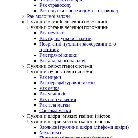
Рак стравоходу
Рак шлунка з переходом на стравохід
Рак молочної залози
Пухлини органів черевної порожнини
Пухлини органів черевної порожнини
Рак печінки
Рак підшлункової залози
Неорганні пухлини заочеревинного
простору
Рак прямої кишки
Рак анального каналу
Пухлини сечостатевої системи
Пухлини сечостатевої системи
Рак нирки
Рак передміхурової залози
Рак яєчка
Рак яєчників
Рак шийки матки
Рак тіла матки
Саркома матки
Пухлини шкіри, м’яких тканин і кісток
Пухлини шкіри, м’яких тканин і кісток
Злоякісні пухлини шкіри (лімфоми шкіри)
Меланома