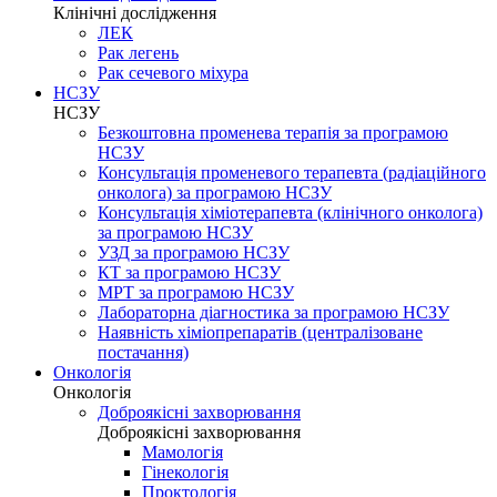
Клінічні дослідження
ЛЕК
Рак легень
Рак сечевого міхура
НСЗУ
НСЗУ
Безкоштовна променева терапія за програмою
НСЗУ
Консультація променевого терапевта (радіаційного
онколога) за програмою НСЗУ
Консультація хіміотерапевта (клінічного онколога)
за програмою НСЗУ
УЗД за програмою НСЗУ
КТ за програмою НСЗУ
МРТ за програмою НСЗУ
Лабораторна діагностика за програмою НСЗУ
Наявність хіміопрепаратів (централізоване
постачання)
Онкологія
Онкологія
Доброякісні захворювання
Доброякісні захворювання
Мамологія
Гінекологія
Проктологія