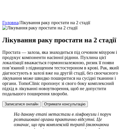
Головна
/
Лікування раку простати на 2 стадії
Лікування раку простати на 2 стадії
Простата — залоза, яка знаходиться під сечовим міхуром і
продукує компоненти насінної рідини. Пухлина цієї
локалізації вважається гормонозалежною, ризик її появи
пов’язаний з підвищеним тестостероном в крові. Рак, який
діагностують в залозі вже на другій стадії, без своєчасного
лікування може швидко поширитися на сусідні тканини і
органи. TomoClinic пропонує зі свого боку комплексний
підхід в лікуванні новоутворення, щоб не допустити
подальшого поширення хвороби.
Записатися онлайн
Отримати консультацію
На даному етапі метастази в лімфовузли і поруч
розташовані органи практично відсутні. Це
означає, що при комплексній терапії (включаючи