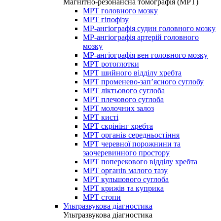
Магнітно-резонансна томографія (МРТ)
МРТ головного мозку
МРТ гіпофізу
МР-ангіографія судин головного мозку
МР-ангіографія артерій головного
мозку
МР-ангіографія вен головного мозку
МРТ ротоглотки
МРТ шийного відділу хребта
МРТ променево-зап’ясного суглобу
МРТ ліктьового суглоба
МРТ плечового суглоба
МРТ молочних залоз
МРТ кисті
МРТ скрінінг хребта
МРТ органів середньостіння
МРТ черевної порожнини та
заочеревинного простору
МРТ поперекового відділу хребта
МРТ органів малого тазу
МРТ кульшового суглоба
МРТ крижів та куприка
МРТ стопи
Ультразвукова діагностика
Ультразвукова діагностика