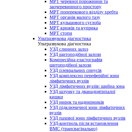
МРТ черевної порожнини та
заочеревинного простору
МРТ поперекового відділу хребта
МРТ органів малого тазу
МРТ кульшового суглоба
МРТ крижів та куприка
МРТ стопи
Ультразвукова діагностика
Ультразвукова діагностика
УЗД слинних залоз
УЗД щитоподібної залози
Компресійна еластографія
щитоподібної залози
УЗД плевральних синусів
УЗД комплексно переферійні зони
лімфатичних вузлів
УЗД лімфатичних вузлів: шийна зона
УЗД шлунку та дванадцятипалої
кишки
УЗД нирок та наднирників
УЗД підключичної зони лімфатичних
вузлів
УЗД пахової зони лімфатичних вузлів
УЗД-контроль після встановлення
ВМС (трансвагінально)