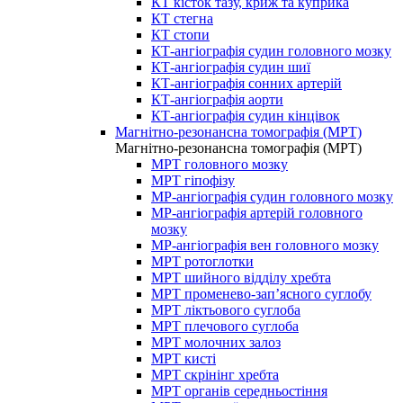
КТ кісток тазу, криж та куприка
КТ стегна
КТ стопи
КТ-ангіографія судин головного мозку
КТ-ангіографія судин шиї
КТ-ангіографія сонних артерій
КТ-ангіографія аорти
КТ-ангіографія судин кінцівок
Магнітно-резонансна томографія (МРТ)
Магнітно-резонансна томографія (МРТ)
МРТ головного мозку
МРТ гіпофізу
МР-ангіографія судин головного мозку
МР-ангіографія артерій головного
мозку
МР-ангіографія вен головного мозку
МРТ ротоглотки
МРТ шийного відділу хребта
МРТ променево-зап’ясного суглобу
МРТ ліктьового суглоба
МРТ плечового суглоба
МРТ молочних залоз
МРТ кисті
МРТ скрінінг хребта
МРТ органів середньостіння