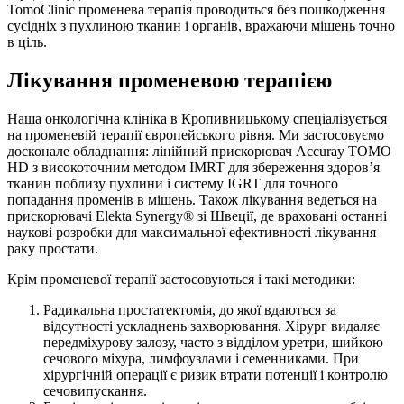
TomoClinic променева терапія проводиться без пошкодження
сусідніх з пухлиною тканин і органів, вражаючи мішень точно
в ціль.
Лікування променевою терапією
Наша онкологічна клініка в Кропивницькому спеціалізується
на променевій терапії європейського рівня. Ми застосовуємо
досконале обладнання: лінійний прискорювач Accuray TOMO
HD з високоточним методом IMRT для збереження здоров’я
тканин поблизу пухлини і систему IGRT для точного
попадання променів в мішень. Також лікування ведеться на
прискорювачі Elekta Synergy® зі Швеції, де враховані останні
наукові розробки для максимальної ефективності лікування
раку простати.
Крім променевої терапії застосовуються і такі методики:
Радикальна простатектомія, до якої вдаються за
відсутності ускладнень захворювання. Хірург видаляє
передміхурову залозу, часто з відділом уретри, шийкою
сечового міхура, лимфоузлами і семенниками. При
хірургічній операції є ризик втрати потенції і контролю
сечовипускання.