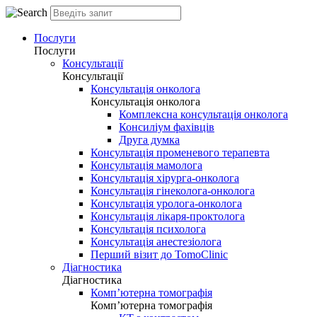
Послуги
Послуги
Консультації
Консультації
Консультація онколога
Консультація онколога
Комплексна консультація онколога
Консиліум фахівців
Друга думка
Консультація променевого терапевта
Консультація мамолога
Консультація хірурга-онколога
Консультація гінеколога-онколога
Консультація уролога-онколога
Консультація лікаря-проктолога
Консультація психолога
Консультація анестезіолога
Перший візит до TomoClinic
Діагностика
Діагностика
Комп’ютерна томографія
Комп’ютерна томографія