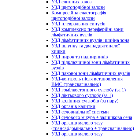
УЗД слинних залоз
УЗД щитоподібної залози
Компресійна еластографія
щитоподібної залози
УЗД плевральних синусів
УЗД комплексно переферійні зони
лімфатичних вузлів
УЗД лімфатичних вузлів: шийна зона
УЗД шлунку та дванадцятипалої
кишки
УЗД нирок та наднирників
УЗД підключичної зони лімфатичних
вузлів
УЗД пахової зони лімфатичних вузлів
УЗД-контроль після встановлення
ВМС (трансвагінально)
УЗД гомілкостопного суглобу (за 1)
УЗД ліктьового суглобу (за 1)
УЗД колінних суглобів (за пару)
УЗД органів калитки
УЗД сечовидільної системи
УЗД сечового міхура + залишкова сеча
УЗД органів малого тазу
(трансабдомінально + трансвагінально)
УЗД органів малого тазу