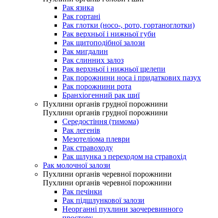
Рак язика
Рак гортані
Рак глотки (носо-, рото, гортаноглотки)
Рак верхньої і нижньої губи
Рак щитоподібної залози
Рак мигдалин
Рак слинних залоз
Рак верхньої і нижньої щелепи
Рак порожнини носа і придаткових пазух
Рак порожнини рота
Бранхіогенний рак шиї
Пухлини органів грудної порожнини
Пухлини органів грудної порожнини
Середостіння (тимома)
Рак легенів
Мезотеліома плеври
Рак стравоходу
Рак шлунка з переходом на стравохід
Рак молочної залози
Пухлини органів черевної порожнини
Пухлини органів черевної порожнини
Рак печінки
Рак підшлункової залози
Неорганні пухлини заочеревинного
простору