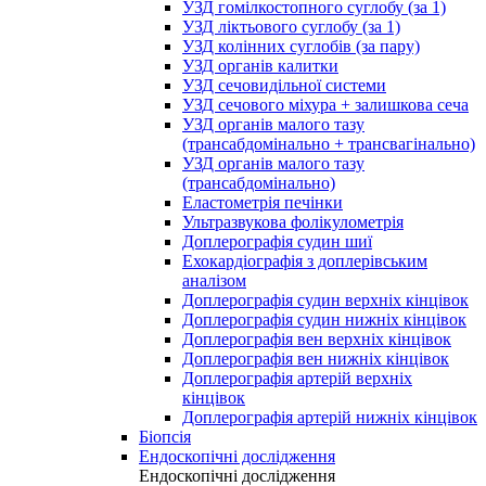
УЗД гомілкостопного суглобу (за 1)
УЗД ліктьового суглобу (за 1)
УЗД колінних суглобів (за пару)
УЗД органів калитки
УЗД сечовидільної системи
УЗД сечового міхура + залишкова сеча
УЗД органів малого тазу
(трансабдомінально + трансвагінально)
УЗД органів малого тазу
(трансабдомінально)
Еластометрія печінки
Ультразвукова фолікулометрія
Доплерографія судин шиї
Ехокардіографія з доплерівським
аналізом
Доплерографія судин верхніх кінцівок
Доплерографія судин нижніх кінцівок
Доплерографія вен верхніх кінцівок
Доплерографія вен нижніх кінцівок
Доплерографія артерій верхніх
кінцівок
Доплерографія артерій нижніх кінцівок
Біопсія
Ендоскопічні дослідження
Ендоскопічні дослідження