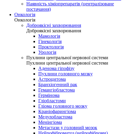
Наявність хіміопрепаратів (централізоване
постачання)
Онкологія
Онкологія
Доброякісні захворювання
Доброякісні захворювання
Мамологія
Гінекологія
Проктологія
Урологія
Пухлини центральної нервової системи
Пухлини центральної нервової системи
Аденома гіпофізу
Пухлини головного мозку
Астроцитома
Бранхіогенний рак
Гемангіобластома
Гермінома
Гліобластоми
Гліома головного мозку
Краніофарингіома
Медулобластома
Менінгіома
Метастази у головний мозок
Нейрофіброматоз (нейрофіброми)