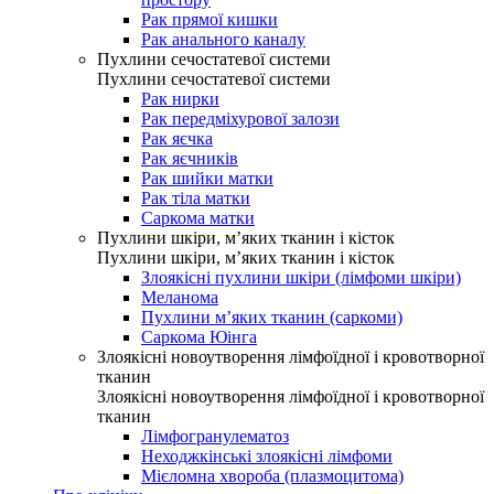
Рак прямої кишки
Рак анального каналу
Пухлини сечостатевої системи
Пухлини сечостатевої системи
Рак нирки
Рак передміхурової залози
Рак яєчка
Рак яєчників
Рак шийки матки
Рак тіла матки
Саркома матки
Пухлини шкіри, м’яких тканин і кісток
Пухлини шкіри, м’яких тканин і кісток
Злоякісні пухлини шкіри (лімфоми шкіри)
Меланома
Пухлини м’яких тканин (саркоми)
Саркома Юінга
Злоякісні новоутворення лімфоїдної і кровотворної
тканин
Злоякісні новоутворення лімфоїдної і кровотворної
тканин
Лімфогранулематоз
Неходжкінські злоякісні лімфоми
Мієломна хвороба (плазмоцитома)