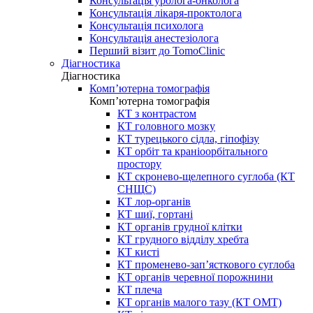
Консультація уролога-онколога
Консультація лікаря-проктолога
Консультація психолога
Консультація анестезіолога
Перший візит до TomoClinic
Діагностика
Діагностика
Комп’ютерна томографія
Комп’ютерна томографія
КТ з контрастом
КТ головного мозку
КТ турецького сідла, гіпофізу
КТ орбіт та краніоорбітального
простору
КТ скронево-щелепного суглоба (КТ
СНЩС)
КТ лор-органів
КТ шиї, гортані
КТ органів грудної клітки
КТ грудного відділу хребта
КТ кисті
КТ променево-зап’ясткового суглоба
КТ органів черевної порожнини
КТ плеча
КТ органів малого тазу (КТ ОМТ)