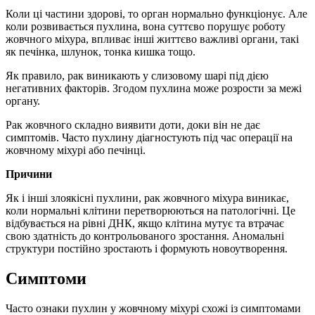
Коли ці частини здорові, то орган нормально функціонує. Але
коли розвивається пухлина, вона суттєво порушує роботу
жовчного міхура, впливає інші життєво важливі органи, такі
як печінка, шлунок, тонка кишка тощо.
Як правило, рак виникають у слизовому шарі під дією
негативних факторів. Згодом пухлина може розрости за межі
органу.
Рак жовчного складно виявити доти, доки він не дає
симптомів. Часто пухлину діагностують під час операції на
жовчному міхурі або печінці.
Причини
Як і інші злоякісні пухлини, рак жовчного міхура виникає,
коли нормальні клітини перетворюються на патологічні. Це
відбувається на рівні ДНК, якщо клітина мутує та втрачає
свою здатність до контрольованого зростання. Аномальні
структури постійно зростають і формують новоутворення.
Симптоми
Часто ознаки пухлин у жовчному міхурі схожі із симптомами