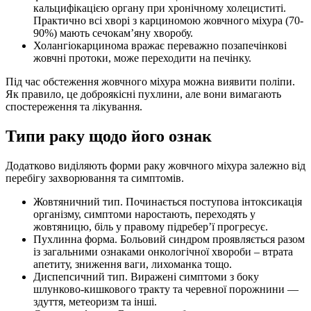
кальцифікацією органу при хронічному холециститі.
Практично всі хворі з карциномою жовчного міхура (70-
90%) мають сечокам’яну хворобу.
Холангіокарцинома вражає переважно позапечінкові
жовчні протоки, може переходити на печінку.
Під час обстеження жовчного міхура можна виявити поліпи.
Як правило, це доброякісні пухлини, але вони вимагають
спостереження та лікування.
Типи раку щодо його ознак
Додатково виділяють форми раку жовчного міхура залежно від
перебігу захворювання та симптомів.
Жовтяничний тип. Починається поступова інтоксикація
організму, симптоми наростають, переходять у
жовтяницю, біль у правому підребер’ї прогресує.
Пухлинна форма. Больовий синдром проявляється разом
із загальними ознаками онкологічної хвороби – втрата
апетиту, зниження ваги, лихоманка тощо.
Диспепсичний тип. Виражені симптоми з боку
шлунково-кишкового тракту та черевної порожнини —
здуття, метеоризм та інші.