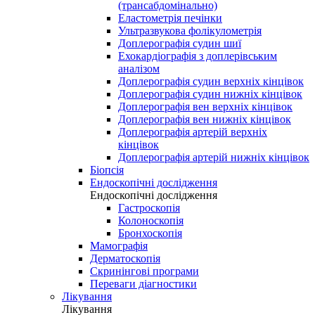
(трансабдомінально)
Еластометрія печінки
Ультразвукова фолікулометрія
Доплерографія судин шиї
Ехокардіографія з доплерівським
аналізом
Доплерографія судин верхніх кінцівок
Доплерографія судин нижніх кінцівок
Доплерографія вен верхніх кінцівок
Доплерографія вен нижніх кінцівок
Доплерографія артерій верхніх
кінцівок
Доплерографія артерій нижніх кінцівок
Біопсія
Ендоскопічні дослідження
Ендоскопічні дослідження
Гастроскопія
Колоноскопія
Бронхоскопія
Мамографія
Дерматоскопія
Скринінгові програми
Переваги діагностики
Лікування
Лікування