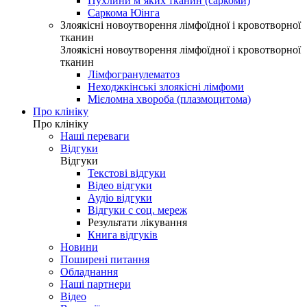
Пухлини м’яких тканин (саркоми)
Саркома Юінга
Злоякісні новоутворення лімфоїдної і кровотворної
тканин
Злоякісні новоутворення лімфоїдної і кровотворної
тканин
Лімфогранулематоз
Неходжкінські злоякісні лімфоми
Мієломна хвороба (плазмоцитома)
Про клініку
Про клініку
Наші переваги
Відгуки
Відгуки
Текстові відгуки
Відео відгуки
Аудіо відгуки
Відгуки с соц. мереж
Результати лікування
Книга відгуків
Новини
Поширені питання
Обладнання
Наші партнери
Відео