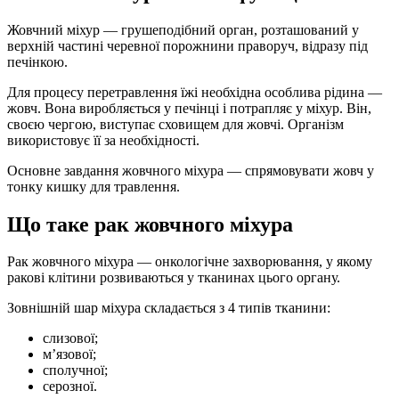
Жовчний міхур — грушеподібний орган, розташований у
верхній частині черевної порожнини праворуч, відразу під
печінкою.
Для процесу перетравлення їжі необхідна особлива рідина —
жовч. Вона виробляється у печінці і потрапляє у міхур. Він,
своєю чергою, виступає сховищем для жовчі. Організм
використовує її за необхідності.
Основне завдання жовчного міхура — спрямовувати жовч у
тонку кишку для травлення.
Що таке рак жовчного міхура
Рак жовчного міхура — онкологічне захворювання, у якому
ракові клітини розвиваються у тканинах цього органу.
Зовнішній шар міхура складається з 4 типів тканини:
слизової;
м’язової;
сполучної;
серозної.