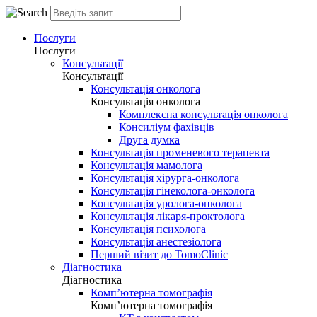
Послуги
Послуги
Консультації
Консультації
Консультація онколога
Консультація онколога
Комплексна консультація онколога
Консиліум фахівців
Друга думка
Консультація променевого терапевта
Консультація мамолога
Консультація хірурга-онколога
Консультація гінеколога-онколога
Консультація уролога-онколога
Консультація лікаря-проктолога
Консультація психолога
Консультація анестезіолога
Перший візит до TomoClinic
Діагностика
Діагностика
Комп’ютерна томографія
Комп’ютерна томографія