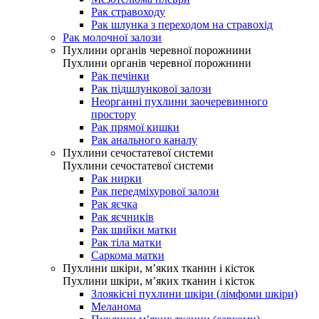
Рак стравоходу
Рак шлунка з переходом на стравохід
Рак молочної залози
Пухлини органів черевної порожнини
Пухлини органів черевної порожнини
Рак печінки
Рак підшлункової залози
Неорганні пухлини заочеревинного
простору
Рак прямої кишки
Рак анального каналу
Пухлини сечостатевої системи
Пухлини сечостатевої системи
Рак нирки
Рак передміхурової залози
Рак яєчка
Рак яєчників
Рак шийки матки
Рак тіла матки
Саркома матки
Пухлини шкіри, м’яких тканин і кісток
Пухлини шкіри, м’яких тканин і кісток
Злоякісні пухлини шкіри (лімфоми шкіри)
Меланома