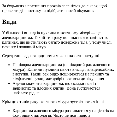
За будь-яких негативних проявів зверніться до лікаря, щоб
провести діагностику та підібрати спосіб лікування.
Види
У більшості випадків пухлина в жовчному міхурі — це
аденокарцинома. Такий тип раку починається в залізистих
клітинах, що вистилають багато поверхонь тіла, у тому числі
печінку і жовчний міхур.
Серед типів аденокарциноми можна назвати наступні.
Папілярна аденокарцинома (папілярний рак жовчного
міхура). Клітини пухлини мають вигляд пальцеподібних
виступів. Такий рак рідко поширюється на печінку та
лімфатичні вузли, має добрі прогнози до лікування.
Аденосквамозна карцинома, що складається із
залізистих та плоских клітин. Вона зустрічається
набагато рідше.
Крім цих типів раку жовчного міхура зустрічаються інші.
Карцинома жовчного міхура розвивається у пацієнтів на
фоні інших патологій. Часто це пов’язано з