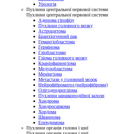
Урологія
Пухлини центральної нервової системи
Пухлини центральної нервової системи
Аденома гіпофізу
Пухлини головного мозку
Астроцитома
Бранхіогенний рак
Гемангіобластома
Гермінома
Гліобластоми
Гліома головного мозку
Краніофарингіома
Медулобластома
Менінгіома
Метастази у головний мозок
Нейрофіброматоз (нейрофіброми)
Олігодендрогліома
Пухлини шишкоподібної залози
Хондрома
Хондросаркома
Хордома
Шваннома
Епендимома
Пухлини органів голови і шиї
Пухлини органів голови і шиї