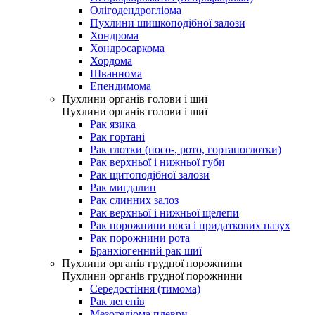
Олігодендрогліома
Пухлини шишкоподібної залози
Хондрома
Хондросаркома
Хордома
Шваннома
Епендимома
Пухлини органів голови і шиї
Пухлини органів голови і шиї
Рак язика
Рак гортані
Рак глотки (носо-, рото, гортаноглотки)
Рак верхньої і нижньої губи
Рак щитоподібної залози
Рак мигдалин
Рак слинних залоз
Рак верхньої і нижньої щелепи
Рак порожнини носа і придаткових пазух
Рак порожнини рота
Бранхіогенний рак шиї
Пухлини органів грудної порожнини
Пухлини органів грудної порожнини
Середостіння (тимома)
Рак легенів
Мезотеліома плеври