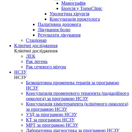
Мамографія
Біопсія у TomoClinic
Урологічна хірургія
Консультація проктолога
Паліативна допомога
Лікування болю
Результати лікування
Стаціонар
Клінічні дослідження
Клінічні дослідження
ЛЕК
Рак легень
Рак сечевого міхура
НСЗУ
НСЗУ
Безкоштовна променева терапія за програмою
НСЗУ
Консультація променевого терапевта (радіаційного
онколога) за програмою НСЗУ
Консультація хіміотерапевта (клінічного онколога)
за програмою НСЗУ
УЗД за програмою НСЗУ
КТ за програмою НСЗУ
МРТ за програмою НСЗУ
Лабораторна діагностика за програмою НСЗУ