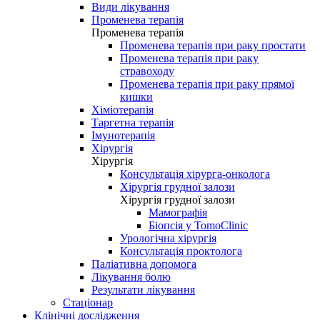
Види лікування
Променева терапія
Променева терапія
Променева терапія при раку простати
Променева терапія при раку
стравоходу
Променева терапія при раку прямої
кишки
Хіміотерапія
Таргетна терапія
Імунотерапія
Хірургія
Хірургія
Консультація хірурга-онколога
Хірургія грудної залози
Хірургія грудної залози
Мамографія
Біопсія у TomoClinic
Урологічна хірургія
Консультація проктолога
Паліативна допомога
Лікування болю
Результати лікування
Стаціонар
Клінічні дослідження