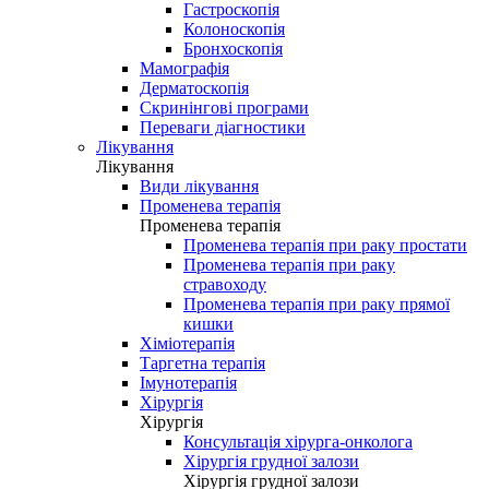
Гастроскопія
Колоноскопія
Бронхоскопія
Мамографія
Дерматоскопія
Скринінгові програми
Переваги діагностики
Лікування
Лікування
Види лікування
Променева терапія
Променева терапія
Променева терапія при раку простати
Променева терапія при раку
стравоходу
Променева терапія при раку прямої
кишки
Хіміотерапія
Таргетна терапія
Імунотерапія
Хірургія
Хірургія
Консультація хірурга-онколога
Хірургія грудної залози
Хірургія грудної залози