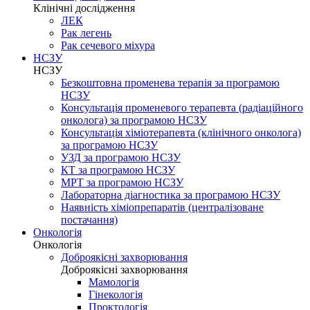
Клінічні дослідження
ЛЕК
Рак легень
Рак сечевого міхура
НСЗУ
НСЗУ
Безкоштовна променева терапія за програмою
НСЗУ
Консультація променевого терапевта (радіаційного
онколога) за програмою НСЗУ
Консультація хіміотерапевта (клінічного онколога)
за програмою НСЗУ
УЗД за програмою НСЗУ
КТ за програмою НСЗУ
МРТ за програмою НСЗУ
Лабораторна діагностика за програмою НСЗУ
Наявність хіміопрепаратів (централізоване
постачання)
Онкологія
Онкологія
Доброякісні захворювання
Доброякісні захворювання
Мамологія
Гінекологія
Проктологія