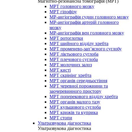
Магнітно-резонансна томографія (МРТ)
МРТ головного мозку
МРТ гіпофізу
МР-ангіографія судин головного мозку
МР-ангіографія артерій головного
мозку
МР-ангіографія вен головного мозку
МРТ ротоглотки
МРТ шийного відділу хребта
МРТ променево-зап’ясного суглобу
МРТ ліктьового суглоба
МРТ плечового суглоба
МРТ молочних залоз
МРТ кисті
МРТ скрінінг хребта
МРТ органів середньостіння
МРТ черевної порожнини та
заочеревинного простору
МРТ поперекового відділу хребта
МРТ органів малого тазу
МРТ кульшового суглоба
МРТ крижів та куприка
МРТ стопи
Ультразвукова діагностика
Ультразвукова діагностика