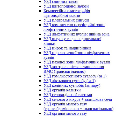
УЗД слинних залоз
УЗД щитоподібної залози
Компресійна еластографія
щитоподібної залози
УЗД плевральних синусів
УЗД комплексно переферійні зони
лімфатичних вузлів
УЗД лімфатичних вузлів: шийна зона
УЗД шлунку та дванадцятипалої
кишки
УЗД нирок та наднирників
УЗД підключичної зони лімфатичних
вузлів
УЗД пахової зони лімфатичних вузлів
УЗД-контроль після встановлення
ВМС (трансвагінально)
УЗД гомілкостопного суглобу (за 1)
УЗД ліктьового суглобу (за 1)
УЗД колінних суглобів (за пару)
УЗД органів калитки
УЗД сечовидільної системи
УЗД сечового міхура + залишкова сеча
УЗД органів малого тазу
(трансабдомінально + трансвагінально)
УЗД органів малого тазу