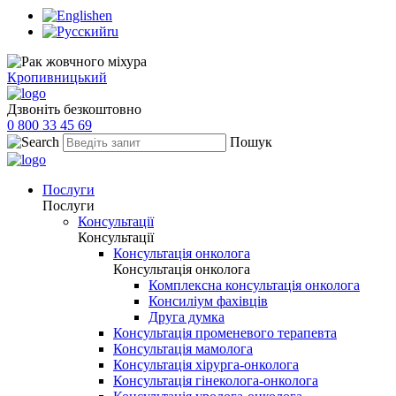
en
ru
Кропивницький
Дзвоніть безкоштовно
0 800 33 45 69
Пошук
Послуги
Послуги
Консультації
Консультації
Консультація онколога
Консультація онколога
Комплексна консультація онколога
Консиліум фахівців
Друга думка
Консультація променевого терапевта
Консультація мамолога
Консультація хірурга-онколога
Консультація гінеколога-онколога