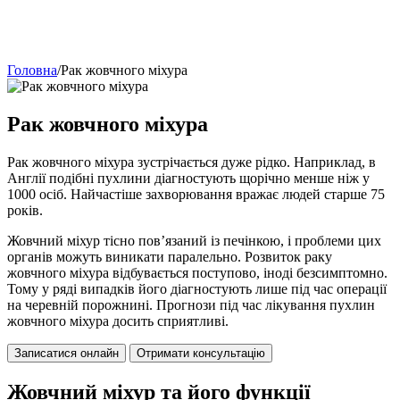
Головна
/
Рак жовчного міхура
Рак жовчного міхура
Рак жовчного міхура зустрічається дуже рідко. Наприклад, в
Англії подібні пухлини діагностують щорічно менше ніж у
1000 осіб. Найчастіше захворювання вражає людей старше 75
років.
Жовчний міхур тісно пов’язаний із печінкою, і проблеми цих
органів можуть виникати паралельно. Розвиток раку
жовчного міхура відбувається поступово, іноді безсимптомно.
Тому у ряді випадків його діагностують лише під час операції
на черевній порожнині. Прогнози під час лікування пухлин
жовчного міхура досить сприятливі.
Записатися онлайн
Отримати консультацію
Жовчний міхур та його функції