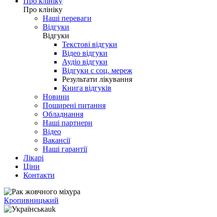
Про клініку
Про клініку
Наші переваги
Відгуки
Відгуки
Текстові відгуки
Відео відгуки
Аудіо відгуки
Відгуки с соц. мереж
Результати лікування
Книга відгуків
Новини
Поширені питання
Обладнання
Наші партнери
Відео
Вакансії
Наші гарантії
Лікарі
Ціни
Контакти
Кропивницький
uk