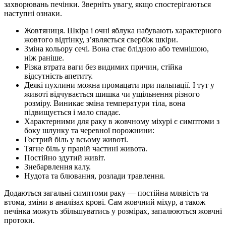
захворювань печінки. Зверніть увагу, якщо спостерігаються
наступні ознаки.
Жовтяниця. Шкіра і очні яблука набувають характерного
жовтого відтінку, з’являється свербіж шкіри.
Зміна кольору сечі. Вона стає блідною або темнішою,
ніж раніше.
Різка втрата ваги без видимих ​​причин, стійка
відсутність апетиту.
Деякі пухлини можна промацати при пальпації. І тут у
животі відчувається шишка чи ущільнення різного
розміру. Виникає зміна температури тіла, вона
підвищується і мало спадає.
Характерними для раку в жовчному міхурі є симптоми з
боку шлунку та черевної порожнини:
Гострий біль у всьому животі.
Тягне біль у правій частині живота.
Постійно здутий живіт.
Знебарвлення калу.
Нудота та блювання, розлади травлення.
Додаються загальні симптоми раку — постійна млявість та
втома, зміни в аналізах крові. Сам жовчний міхур, а також
печінка можуть збільшуватись у розмірах, запалюються жовчні
протоки.