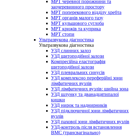
МРТ черевної порожнини та
заочеревинного простору
МРТ поперекового відділу хребта
МРТ органів малого тазу
МРТ кульшового суглоба
МРТ крижів та куприка
МРТ стопи
Ультразвукова діагностика
Ультразвукова діагностика
УЗД слинних залоз
УЗД щитоподібної залози
Компресійна еластографія
щитоподібної залози
УЗД плевральних синусів
УЗД комплексно переферійні зони
лімфатичних вузлів
УЗД лімфатичних вузлів: шийна зона
УЗД шлунку та дванадцятипалої
кишки
УЗД нирок та наднирників
УЗД підключичної зони лімфатичних
вузлів
УЗД пахової зони лімфатичних вузлів
УЗД-контроль після встановлення
ВМС (трансвагінально)