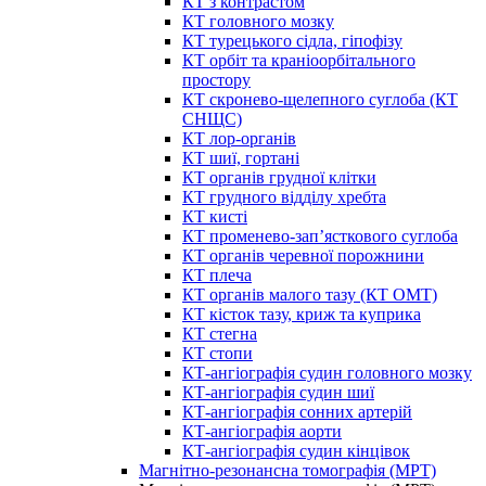
КТ з контрастом
КТ головного мозку
КТ турецького сідла, гіпофізу
КТ орбіт та краніоорбітального
простору
КТ скронево-щелепного суглоба (КТ
СНЩС)
КТ лор-органів
КТ шиї, гортані
КТ органів грудної клітки
КТ грудного відділу хребта
КТ кисті
КТ променево-зап’ясткового суглоба
КТ органів черевної порожнини
КТ плеча
КТ органів малого тазу (КТ ОМТ)
КТ кісток тазу, криж та куприка
КТ стегна
КТ стопи
КТ-ангіографія судин головного мозку
КТ-ангіографія судин шиї
КТ-ангіографія сонних артерій
КТ-ангіографія аорти
КТ-ангіографія судин кінцівок
Магнітно-резонансна томографія (МРТ)