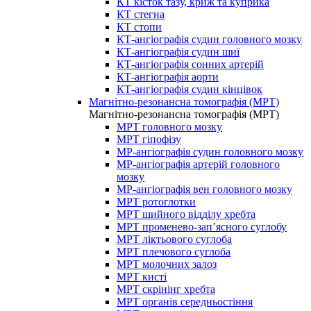
КТ кісток тазу, криж та куприка
КТ стегна
КТ стопи
КТ-ангіографія судин головного мозку
КТ-ангіографія судин шиї
КТ-ангіографія сонних артерій
КТ-ангіографія аорти
КТ-ангіографія судин кінцівок
Магнітно-резонансна томографія (МРТ)
Магнітно-резонансна томографія (МРТ)
МРТ головного мозку
МРТ гіпофізу
МР-ангіографія судин головного мозку
МР-ангіографія артерій головного
мозку
МР-ангіографія вен головного мозку
МРТ ротоглотки
МРТ шийного відділу хребта
МРТ променево-зап’ясного суглобу
МРТ ліктьового суглоба
МРТ плечового суглоба
МРТ молочних залоз
МРТ кисті
МРТ скрінінг хребта
МРТ органів середньостіння