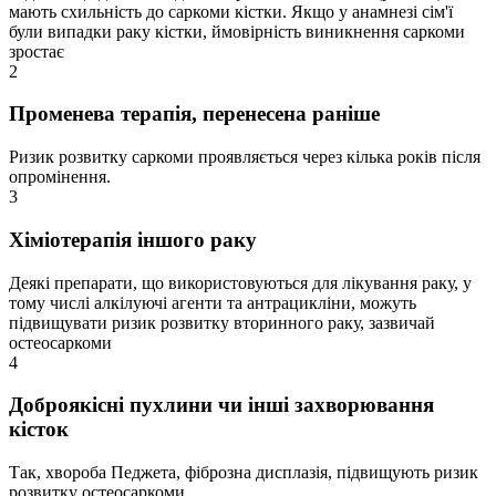
мають схильність до саркоми кістки. Якщо у анамнезі сім'ї
були випадки раку кістки, ймовірність виникнення саркоми
зростає
2
Променева терапія, перенесена раніше
Ризик розвитку саркоми проявляється через кілька років після
опромінення.
3
Хіміотерапія іншого раку
Деякі препарати, що використовуються для лікування раку, у
тому числі алкілуючі агенти та антрацикліни, можуть
підвищувати ризик розвитку вторинного раку, зазвичай
остеосаркоми
4
Доброякісні пухлини чи інші захворювання
кісток
Так, хвороба Педжета, фіброзна дисплазія, підвищують ризик
розвитку остеосаркоми