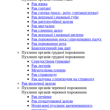
Рак язика
Рак гортані
Рак глотки (носо-, рото, гортаноглотки)
Рак верхньої і нижньої губи
Рак щитоподібної залози
Рак мигдалин
Рак слинних залоз
Рак верхньої і нижньої щелепи
Рак порожнини носа і придаткових пазух
Рак порожнини рота
Бранхіогенний рак шиї
Пухлини органів грудної порожнини
Пухлини органів грудної порожнини
Середостіння (тимома)
Рак легенів
Мезотеліома плеври
Рак стравоходу
Рак шлунка з переходом на стравохід
Рак молочної залози
Пухлини органів черевної порожнини
Пухлини органів черевної порожнини
Рак печінки
Рак підшлункової залози
Неорганні пухлини заочеревинного
простору