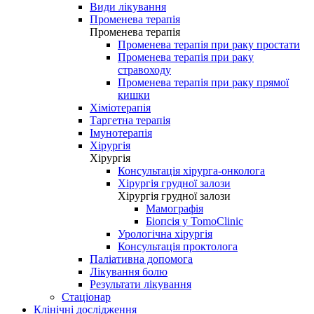
Види лікування
Променева терапія
Променева терапія
Променева терапія при раку простати
Променева терапія при раку
стравоходу
Променева терапія при раку прямої
кишки
Хіміотерапія
Таргетна терапія
Імунотерапія
Хірургія
Хірургія
Консультація хірурга-онколога
Хірургія грудної залози
Хірургія грудної залози
Мамографія
Біопсія у TomoClinic
Урологічна хірургія
Консультація проктолога
Паліативна допомога
Лікування болю
Результати лікування
Стаціонар
Клінічні дослідження