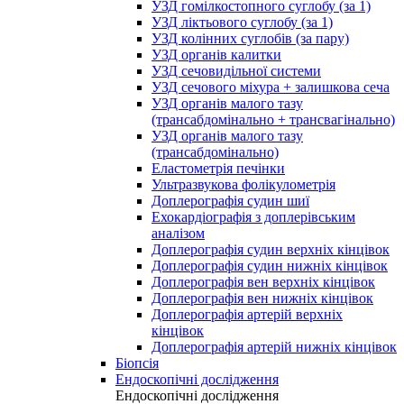
УЗД гомілкостопного суглобу (за 1)
УЗД ліктьового суглобу (за 1)
УЗД колінних суглобів (за пару)
УЗД органів калитки
УЗД сечовидільної системи
УЗД сечового міхура + залишкова сеча
УЗД органів малого тазу
(трансабдомінально + трансвагінально)
УЗД органів малого тазу
(трансабдомінально)
Еластометрія печінки
Ультразвукова фолікулометрія
Доплерографія судин шиї
Ехокардіографія з доплерівським
аналізом
Доплерографія судин верхніх кінцівок
Доплерографія судин нижніх кінцівок
Доплерографія вен верхніх кінцівок
Доплерографія вен нижніх кінцівок
Доплерографія артерій верхніх
кінцівок
Доплерографія артерій нижніх кінцівок
Біопсія
Ендоскопічні дослідження
Ендоскопічні дослідження