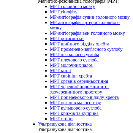
Магнітно-резонансна томографія (МРТ)
МРТ головного мозку
МРТ гіпофізу
МР-ангіографія судин головного мозку
МР-ангіографія артерій головного
мозку
МР-ангіографія вен головного мозку
МРТ ротоглотки
МРТ шийного відділу хребта
МРТ променево-зап’ясного суглобу
МРТ ліктьового суглоба
МРТ плечового суглоба
МРТ молочних залоз
МРТ кисті
МРТ скрінінг хребта
МРТ органів середньостіння
МРТ черевної порожнини та
заочеревинного простору
МРТ поперекового відділу хребта
МРТ органів малого тазу
МРТ кульшового суглоба
МРТ крижів та куприка
МРТ стопи
Ультразвукова діагностика
Ультразвукова діагностика