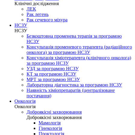
Клінічні дослідження
ЛЕК
Рак легень
Рак сечевого міхура
НСЗУ
НСЗУ
Безкоштовна променева терапія за програмою
НСЗУ
Консультація променевого терапевта (радіаційного
онколога) за програмою НСЗУ
Консультація хіміотерапевта (клінічного онколога)
за програмою НСЗУ
УЗД за програмою НСЗУ
КТ за програмою НСЗУ
МРТ за програмою НСЗУ
Лабораторна діагностика за програмою НСЗУ
Наявність хіміопрепаратів (централізоване
постачання)
Онкологія
Онкологія
Доброякісні захворювання
Доброякісні захворювання
Мамологія
Гінекологія
Проктологія