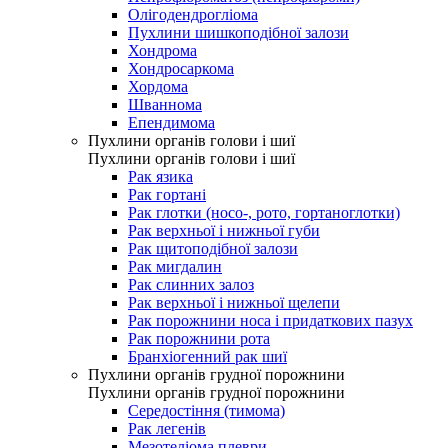
Олігодендрогліома
Пухлини шишкоподібної залози
Хондрома
Хондросаркома
Хордома
Шваннома
Епендимома
Пухлини органів голови і шиї
Пухлини органів голови і шиї
Рак язика
Рак гортані
Рак глотки (носо-, рото, гортаноглотки)
Рак верхньої і нижньої губи
Рак щитоподібної залози
Рак мигдалин
Рак слинних залоз
Рак верхньої і нижньої щелепи
Рак порожнини носа і придаткових пазух
Рак порожнини рота
Бранхіогенний рак шиї
Пухлини органів грудної порожнини
Пухлини органів грудної порожнини
Середостіння (тимома)
Рак легенів
Мезотеліома плеври