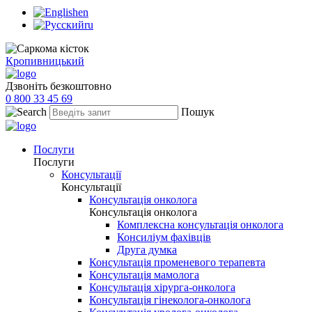
en
ru
Кропивницький
Дзвоніть безкоштовно
0 800 33 45 69
Пошук
Послуги
Послуги
Консультації
Консультації
Консультація онколога
Консультація онколога
Комплексна консультація онколога
Консиліум фахівців
Друга думка
Консультація променевого терапевта
Консультація мамолога
Консультація хірурга-онколога
Консультація гінеколога-онколога