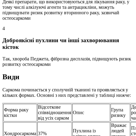
Деякі препарати, що використовуються для лікування раку, у
тому числі алкілуючі агенти та антрацикліни, можуть
підвищувати ризик розвитку вторинного раку, зазвичай
остеосаркоми
4
Доброякісні пухлини чи інші захворювання
кісток
Так, хвороба Педжета, фіброзна дисплазія, підвищують ризик
розвитку остеосаркоми
Види
Саркома починається у сполучній тканині та проявляється у
кількох формах. Основні з них представлені у таблиці нижче:
Відсоткове
Д
Форма раку
Група
співвідношення
Опис
ро
кістки
ризику
від усіх сарком
ча
Вражає
Пл
Пухлина із
людей
Хондросаркома
37%
ст