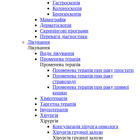
Гастроскопія
Колоноскопія
Бронхоскопія
Мамографія
Дерматоскопія
Скринінгові програми
Переваги діагностики
Лікування
Лікування
Види лікування
Променева терапія
Променева терапія
Променева терапія при раку простати
Променева терапія при раку
стравоходу
Променева терапія при раку прямої
кишки
Хіміотерапія
Таргетна терапія
Імунотерапія
Хірургія
Хірургія
Консультація хірурга-онколога
Хірургія грудної залози
Хірургія грудної залози