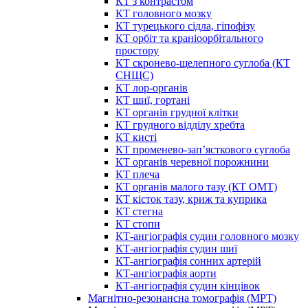
КТ з контрастом
КТ головного мозку
КТ турецького сідла, гіпофізу
КТ орбіт та краніоорбітального
простору
КТ скронево-щелепного суглоба (КТ
СНЩС)
КТ лор-органів
КТ шиї, гортані
КТ органів грудної клітки
КТ грудного відділу хребта
КТ кисті
КТ променево-зап’ясткового суглоба
КТ органів черевної порожнини
КТ плеча
КТ органів малого тазу (КТ ОМТ)
КТ кісток тазу, криж та куприка
КТ стегна
КТ стопи
КТ-ангіографія судин головного мозку
КТ-ангіографія судин шиї
КТ-ангіографія сонних артерій
КТ-ангіографія аорти
КТ-ангіографія судин кінцівок
Магнітно-резонансна томографія (МРТ)