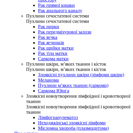
Рак прямої кишки
Рак анального каналу
Пухлини сечостатевої системи
Пухлини сечостатевої системи
Рак нирки
Рак передміхурової залози
Рак яєчка
Рак яєчників
Рак шийки матки
Рак тіла матки
Саркома матки
Пухлини шкіри, м’яких тканин і кісток
Пухлини шкіри, м’яких тканин і кісток
Злоякісні пухлини шкіри (лімфоми шкіри)
Меланома
Пухлини м’яких тканин (саркоми)
Саркома Юінга
Злоякісні новоутворення лімфоїдної і кровотворної
тканин
Злоякісні новоутворення лімфоїдної і кровотворної
тканин
Лімфогранулематоз
Неходжкінські злоякісні лімфоми
Мієломна хвороба (плазмоцитома)