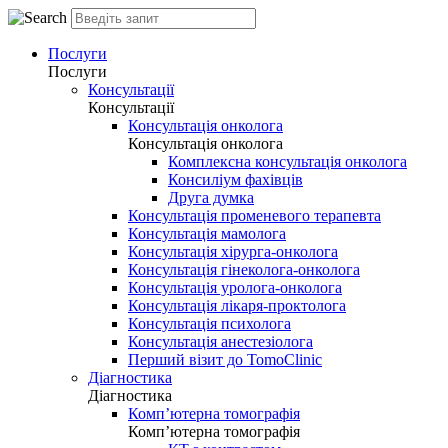
Послуги
Послуги
Консультації
Консультації
Консультація онколога
Консультація онколога
Комплексна консультація онколога
Консиліум фахівців
Друга думка
Консультація променевого терапевта
Консультація мамолога
Консультація хірурга-онколога
Консультація гінеколога-онколога
Консультація уролога-онколога
Консультація лікаря-проктолога
Консультація психолога
Консультація анестезіолога
Перший візит до TomoClinic
Діагностика
Діагностика
Комп’ютерна томографія
Комп’ютерна томографія