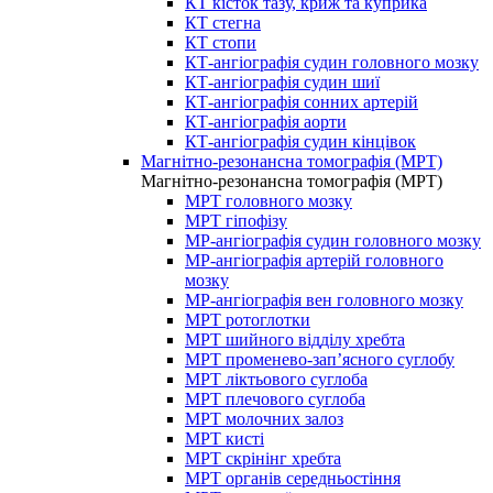
КТ кісток тазу, криж та куприка
КТ стегна
КТ стопи
КТ-ангіографія судин головного мозку
КТ-ангіографія судин шиї
КТ-ангіографія сонних артерій
КТ-ангіографія аорти
КТ-ангіографія судин кінцівок
Магнітно-резонансна томографія (МРТ)
Магнітно-резонансна томографія (МРТ)
МРТ головного мозку
МРТ гіпофізу
МР-ангіографія судин головного мозку
МР-ангіографія артерій головного
мозку
МР-ангіографія вен головного мозку
МРТ ротоглотки
МРТ шийного відділу хребта
МРТ променево-зап’ясного суглобу
МРТ ліктьового суглоба
МРТ плечового суглоба
МРТ молочних залоз
МРТ кисті
МРТ скрінінг хребта
МРТ органів середньостіння