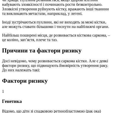
набувають злоякісності і починають рости безконтрольно.
Злоякісні утворення руйнують кістку, вражають інші тканини
та викликають метастази, наприклад, у легені.
Іноді зустрічаються пухлини, які не виходять за межі кістки,
але можуть ставати більшими і тиснути на найближчі органи.
Найбільш поширені місця, де розвивається кісткова саркома, –
це коліно, зап’ястя, плече та таз.
Причини та фактори ризику
Досі невідомо, чому розвивається саркома кістки. Але є деякі
фактори ризику, що підвищують ймовірність утворення раку.
До них належать такі:
Фактори ризику
1
Генетика
Відомо, що діти зі спадковою ретинобластомою (рак ока)