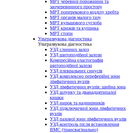
МРТ черевної порожнини та
заочеревинного простору
МРТ поперекового відділу хребта
МРТ органів малого тазу
МРТ кульшового суглоба
МРТ крижів та куприка
МРТ стопи
Ультразвукова діагностика
Ультразвукова діагностика
УЗД слинних залоз
УЗД щитоподібної залози
Компресійна еластографія
щитоподібної залози
УЗД плевральних синусів
УЗД комплексно переферійні зони
лімфатичних вузлів
УЗД лімфатичних вузлів: шийна зона
УЗД шлунку та дванадцятипалої
кишки
УЗД нирок та наднирників
УЗД підключичної зони лімфатичних
вузлів
УЗД пахової зони лімфатичних вузлів
УЗД-контроль після встановлення
ВМС (трансвагінально)