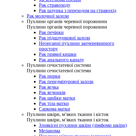
Рак стравоходу
Рак шлунка з переходом на стравохід
Рак молочної залози
Пухлини органів черевної порожнини
Пухлини органів черевної порожнини
Рак печінки
Рак підшлункової залози
Неорганні пухлини заочеревинного
простору
Рак прямої кишки
Рак анального каналу
Пухлини сечостатевої системи
Пухлини сечостатевої системи
Рак нирки
Рак передміхурової залози
Рак яєчка
Рак яєчників
Рак шийки матки
Рак тіла матки
Саркома матки
Пухлини шкіри, м’яких тканин і кісток
Пухлини шкіри, м’яких тканин і кісток
Злоякісні пухлини шкіри (лімфоми шкіри)
Меланома