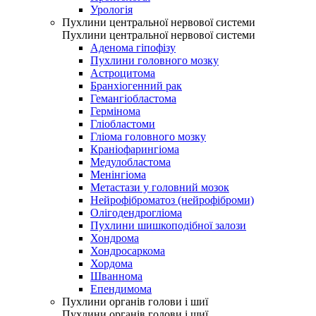
Урологія
Пухлини центральної нервової системи
Пухлини центральної нервової системи
Аденома гіпофізу
Пухлини головного мозку
Астроцитома
Бранхіогенний рак
Гемангіобластома
Гермінома
Гліобластоми
Гліома головного мозку
Краніофарингіома
Медулобластома
Менінгіома
Метастази у головний мозок
Нейрофіброматоз (нейрофіброми)
Олігодендрогліома
Пухлини шишкоподібної залози
Хондрома
Хондросаркома
Хордома
Шваннома
Епендимома
Пухлини органів голови і шиї
Пухлини органів голови і шиї