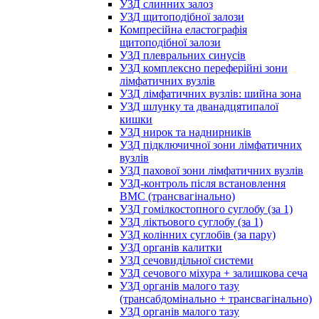
УЗД слинних залоз
УЗД щитоподібної залози
Компресійна еластографія
щитоподібної залози
УЗД плевральних синусів
УЗД комплексно переферійні зони
лімфатичних вузлів
УЗД лімфатичних вузлів: шийна зона
УЗД шлунку та дванадцятипалої
кишки
УЗД нирок та наднирників
УЗД підключичної зони лімфатичних
вузлів
УЗД пахової зони лімфатичних вузлів
УЗД-контроль після встановлення
ВМС (трансвагінально)
УЗД гомілкостопного суглобу (за 1)
УЗД ліктьового суглобу (за 1)
УЗД колінних суглобів (за пару)
УЗД органів калитки
УЗД сечовидільної системи
УЗД сечового міхура + залишкова сеча
УЗД органів малого тазу
(трансабдомінально + трансвагінально)
УЗД органів малого тазу