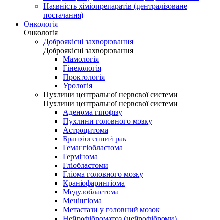
Наявність хіміопрепаратів (централізоване
постачання)
Онкологія
Онкологія
Доброякісні захворювання
Доброякісні захворювання
Мамологія
Гінекологія
Проктологія
Урологія
Пухлини центральної нервової системи
Пухлини центральної нервової системи
Аденома гіпофізу
Пухлини головного мозку
Астроцитома
Бранхіогенний рак
Гемангіобластома
Гермінома
Гліобластоми
Гліома головного мозку
Краніофарингіома
Медулобластома
Менінгіома
Метастази у головний мозок
Нейрофіброматоз (нейрофіброми)