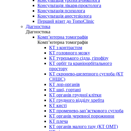
Консультація уролога-онколога
Консультація лікаря-проктолога
Консультація психолога
Консультація анестезіолога
Перший візит до TomoClinic
Діагностика
Діагностика
Комп’ютерна томографія
Комп’ютерна томографія
КТ з контрастом
КТ головного мозку
КТ турецького сідла, гіпофізу
КТ орбіт та краніоорбітального
простору
КТ скронево-щелепного суглоба (КТ
СНЩС)
КТ лор-органів
КТ шиї, гортані
КТ органів грудної клітки
КТ грудного відділу хребта
КТ кисті
КТ променево-зап’ясткового суглоба
КТ органів черевної порожнини
КТ плеча
КТ органів малого тазу (КТ ОМТ)