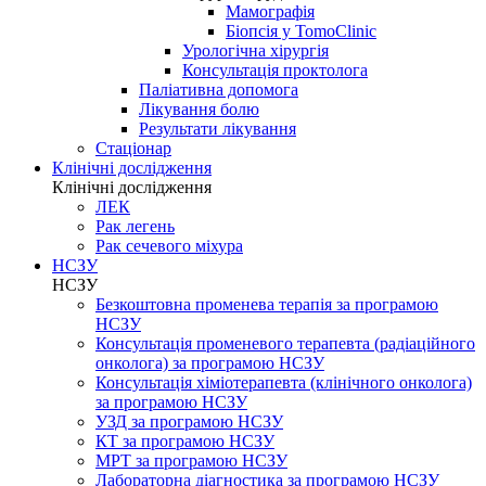
Мамографія
Біопсія у TomoClinic
Урологічна хірургія
Консультація проктолога
Паліативна допомога
Лікування болю
Результати лікування
Стаціонар
Клінічні дослідження
Клінічні дослідження
ЛЕК
Рак легень
Рак сечевого міхура
НСЗУ
НСЗУ
Безкоштовна променева терапія за програмою
НСЗУ
Консультація променевого терапевта (радіаційного
онколога) за програмою НСЗУ
Консультація хіміотерапевта (клінічного онколога)
за програмою НСЗУ
УЗД за програмою НСЗУ
КТ за програмою НСЗУ
МРТ за програмою НСЗУ
Лабораторна діагностика за програмою НСЗУ