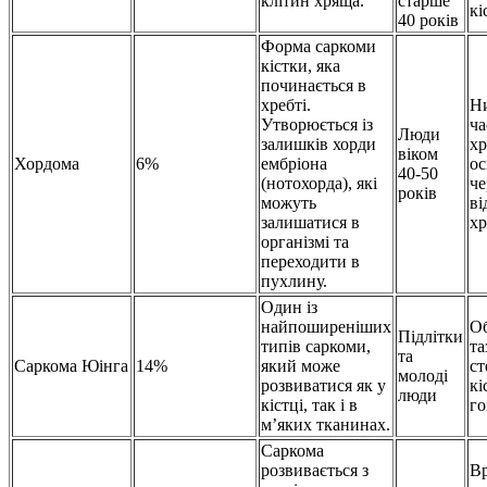
клітин хряща.
старше
кі
40 років
Форма саркоми
кістки, яка
починається в
хребті.
Н
Утворюється із
ча
Люди
залишків хорди
хр
віком
Хордома
6%
ембріона
ос
40-50
(нотохорда), які
че
років
можуть
ві
залишатися в
хр
організмі та
переходити в
пухлину.
Один із
найпоширеніших
Об
Підлітки
типів саркоми,
та
та
Саркома Юінга
14%
який може
ст
молоді
розвиватися як у
кі
люди
кістці, так і в
го
м’яких тканинах.
Саркома
розвивається з
В