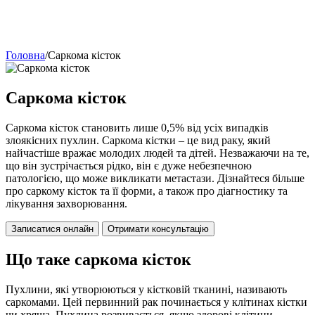
Головна
/
Саркома кісток
Саркома кісток
Саркома кісток становить лише 0,5% від усіх випадків
злоякісних пухлин. Саркома кістки – це вид раку, який
найчастіше вражає молодих людей та дітей. Незважаючи на те,
що він зустрічається рідко, він є дуже небезпечною
патологією, що може викликати метастази. Дізнайтеся більше
про саркому кісток та її форми, а також про діагностику та
лікування захворювання.
Записатися онлайн
Отримати консультацію
Що таке саркома кісток
Пухлини, які утворюються у кістковій тканині, називають
саркомами. Цей первинний рак починається у клітинах кістки
чи хряща. Пухлина розвивається, якщо здорові клітини