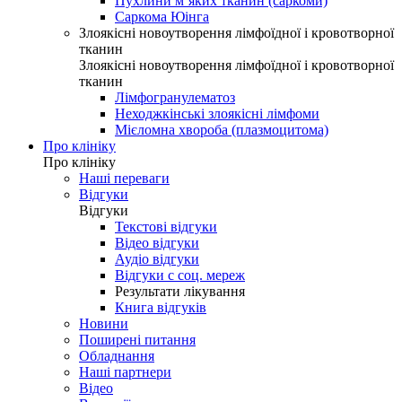
Пухлини м’яких тканин (саркоми)
Саркома Юінга
Злоякісні новоутворення лімфоїдної і кровотворної
тканин
Злоякісні новоутворення лімфоїдної і кровотворної
тканин
Лімфогранулематоз
Неходжкінські злоякісні лімфоми
Мієломна хвороба (плазмоцитома)
Про клініку
Про клініку
Наші переваги
Відгуки
Відгуки
Текстові відгуки
Відео відгуки
Аудіо відгуки
Відгуки с соц. мереж
Результати лікування
Книга відгуків
Новини
Поширені питання
Обладнання
Наші партнери
Відео