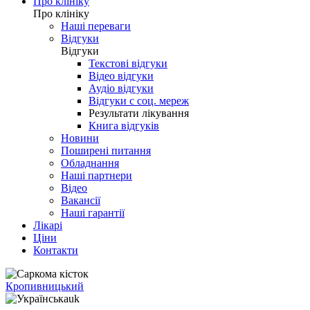
Про клініку
Про клініку
Наші переваги
Відгуки
Відгуки
Текстові відгуки
Відео відгуки
Аудіо відгуки
Відгуки с соц. мереж
Результати лікування
Книга відгуків
Новини
Поширені питання
Обладнання
Наші партнери
Відео
Вакансії
Наші гарантії
Лікарі
Ціни
Контакти
Кропивницький
uk