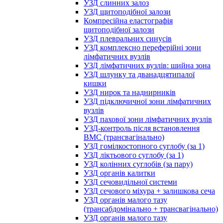
УЗД слинних залоз
УЗД щитоподібної залози
Компресійна еластографія
щитоподібної залози
УЗД плевральних синусів
УЗД комплексно переферійні зони
лімфатичних вузлів
УЗД лімфатичних вузлів: шийна зона
УЗД шлунку та дванадцятипалої
кишки
УЗД нирок та наднирників
УЗД підключичної зони лімфатичних
вузлів
УЗД пахової зони лімфатичних вузлів
УЗД-контроль після встановлення
ВМС (трансвагінально)
УЗД гомілкостопного суглобу (за 1)
УЗД ліктьового суглобу (за 1)
УЗД колінних суглобів (за пару)
УЗД органів калитки
УЗД сечовидільної системи
УЗД сечового міхура + залишкова сеча
УЗД органів малого тазу
(трансабдомінально + трансвагінально)
УЗД органів малого тазу