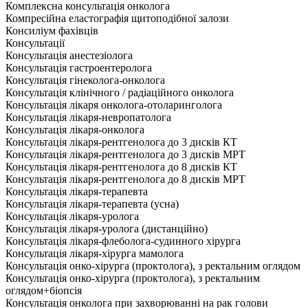
Комплексна консультація онколога
Компресійна еластографія щитоподібної залози
Консиліум фахівців
Консультації
Консультація анестезіолога
Консультація гастроентеролога
Консультація гінеколога-онколога
Консультація клінічного / радіаційного онколога
Консультація лікаря онколога-отоларинголога
Консультація лікаря-невропатолога
Консультація лікаря-онколога
Консультація лікаря-рентгенолога до 3 дисків КТ
Консультація лікаря-рентгенолога до 3 дисків МРТ
Консультація лікаря-рентгенолога до 8 дисків КТ
Консультація лікаря-рентгенолога до 8 дисків МРТ
Консультація лікаря-терапевта
Консультація лікаря-терапевта (усна)
Консультація лікаря-уролога
Консультація лікаря-уролога (дистанційно)
Консультація лікаря-флеболога-судинного хірурга
Консультація лікаря-хірурга мамолога
Консультація онко-хірурга (проктолога), з ректальним оглядом
Консультація онко-хірурга (проктолога), з ректальним
оглядом+біопсія
Консультація онколога при захворюванні на рак голови