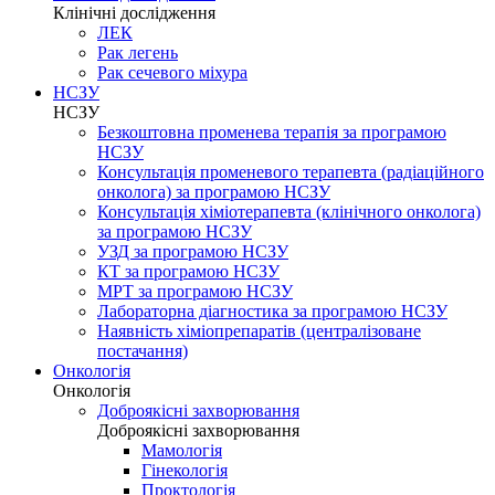
Клінічні дослідження
ЛЕК
Рак легень
Рак сечевого міхура
НСЗУ
НСЗУ
Безкоштовна променева терапія за програмою
НСЗУ
Консультація променевого терапевта (радіаційного
онколога) за програмою НСЗУ
Консультація хіміотерапевта (клінічного онколога)
за програмою НСЗУ
УЗД за програмою НСЗУ
КТ за програмою НСЗУ
МРТ за програмою НСЗУ
Лабораторна діагностика за програмою НСЗУ
Наявність хіміопрепаратів (централізоване
постачання)
Онкологія
Онкологія
Доброякісні захворювання
Доброякісні захворювання
Мамологія
Гінекологія
Проктологія