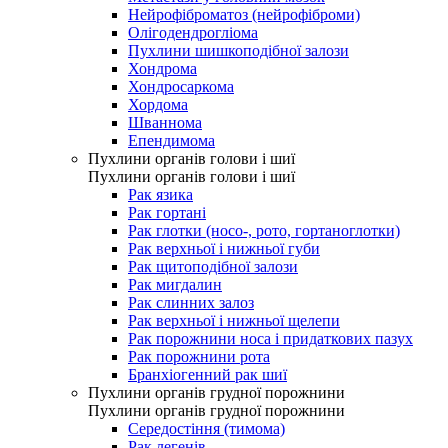
Нейрофіброматоз (нейрофіброми)
Олігодендрогліома
Пухлини шишкоподібної залози
Хондрома
Хондросаркома
Хордома
Шваннома
Епендимома
Пухлини органів голови і шиї
Пухлини органів голови і шиї
Рак язика
Рак гортані
Рак глотки (носо-, рото, гортаноглотки)
Рак верхньої і нижньої губи
Рак щитоподібної залози
Рак мигдалин
Рак слинних залоз
Рак верхньої і нижньої щелепи
Рак порожнини носа і придаткових пазух
Рак порожнини рота
Бранхіогенний рак шиї
Пухлини органів грудної порожнини
Пухлини органів грудної порожнини
Середостіння (тимома)
Рак легенів