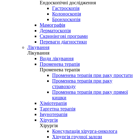
Ендоскопічні дослідження
Гастроскопія
Колоноскопія
Бронхоскопія
Мамографія
Дерматоскопія
Скринінгові програми
Переваги діагностики
Лікування
Лікування
Види лікування
Променева терапія
Променева терапія
Променева терапія при раку простати
Променева терапія при раку
стравоходу
Променева терапія при раку прямої
кишки
Хіміотерапія
Таргетна терапія
Імунотерапія
Хірургія
Хірургія
Консультація хірурга-онколога
Хірургія грудної залози