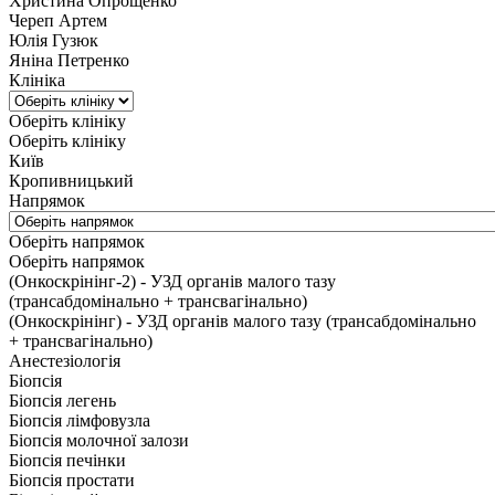
Христина Опрощенко
Череп Артем
Юлія Гузюк
Яніна Петренко
Клініка
Оберіть клініку
Оберіть клініку
Київ
Кропивницький
Напрямок
Оберіть напрямок
Оберіть напрямок
(Онкоскрінінг-2) - УЗД органів малого тазу
(трансабдомінально + трансвагінально)
(Онкоскрінінг) - УЗД органів малого тазу (трансабдомінально
+ трансвагінально)
Анестезіологія
Біопсія
Біопсія легень
Біопсія лімфовузла
Біопсія молочної залози
Біопсія печінки
Біопсія простати