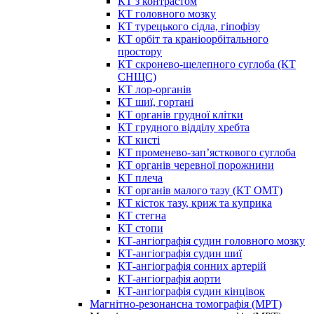
КТ з контрастом
КТ головного мозку
КТ турецького сідла, гіпофізу
КТ орбіт та краніоорбітального
простору
КТ скронево-щелепного суглоба (КТ
СНЩС)
КТ лор-органів
КТ шиї, гортані
КТ органів грудної клітки
КТ грудного відділу хребта
КТ кисті
КТ променево-зап’ясткового суглоба
КТ органів черевної порожнини
КТ плеча
КТ органів малого тазу (КТ ОМТ)
КТ кісток тазу, криж та куприка
КТ стегна
КТ стопи
КТ-ангіографія судин головного мозку
КТ-ангіографія судин шиї
КТ-ангіографія сонних артерій
КТ-ангіографія аорти
КТ-ангіографія судин кінцівок
Магнітно-резонансна томографія (МРТ)