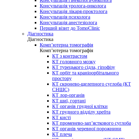
Консультація гінеколога-онколога
Консультація уролога-онколога
Консультація лікаря-проктолога
Консультація психолога
Консультація анестезіолога
Перший візит до TomoClinic
Діагностика
Діагностика
Комп’ютерна томографія
Комп’ютерна томографія
КТ з контрастом
КТ головного мозку
КТ турецького сідла, гіпофізу
КТ орбіт та краніоорбітального
простору
КТ скронево-щелепного суглоба (КТ
СНЩС)
КТ лор-органів
КТ шиї, гортані
КТ органів грудної клітки
КТ грудного відділу хребта
КТ кисті
КТ променево-зап’ясткового суглоба
КТ органів черевної порожнини
КТ плеча