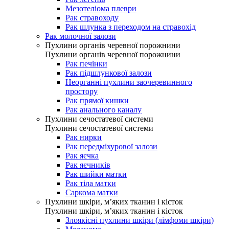
Мезотеліома плеври
Рак стравоходу
Рак шлунка з переходом на стравохід
Рак молочної залози
Пухлини органів черевної порожнини
Пухлини органів черевної порожнини
Рак печінки
Рак підшлункової залози
Неорганні пухлини заочеревинного
простору
Рак прямої кишки
Рак анального каналу
Пухлини сечостатевої системи
Пухлини сечостатевої системи
Рак нирки
Рак передміхурової залози
Рак яєчка
Рак яєчників
Рак шийки матки
Рак тіла матки
Саркома матки
Пухлини шкіри, м’яких тканин і кісток
Пухлини шкіри, м’яких тканин і кісток
Злоякісні пухлини шкіри (лімфоми шкіри)