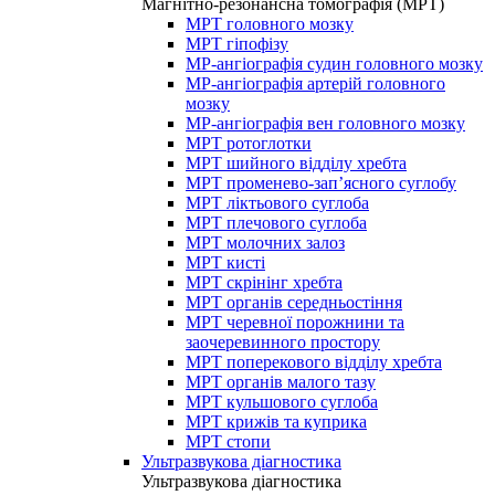
Магнітно-резонансна томографія (МРТ)
МРТ головного мозку
МРТ гіпофізу
МР-ангіографія судин головного мозку
МР-ангіографія артерій головного
мозку
МР-ангіографія вен головного мозку
МРТ ротоглотки
МРТ шийного відділу хребта
МРТ променево-зап’ясного суглобу
МРТ ліктьового суглоба
МРТ плечового суглоба
МРТ молочних залоз
МРТ кисті
МРТ скрінінг хребта
МРТ органів середньостіння
МРТ черевної порожнини та
заочеревинного простору
МРТ поперекового відділу хребта
МРТ органів малого тазу
МРТ кульшового суглоба
МРТ крижів та куприка
МРТ стопи
Ультразвукова діагностика
Ультразвукова діагностика