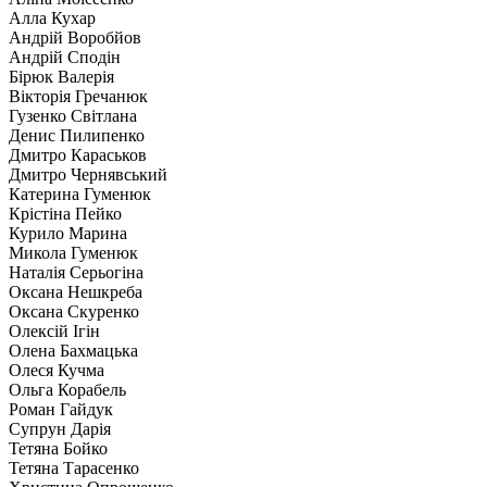
Алла Кухар
Андрій Воробйов
Андрій Сподін
Бірюк Валерія
Вікторія Гречанюк
Гузенко Світлана
Денис Пилипенко
Дмитро Караськов
Дмитро Чернявський
Катерина Гуменюк
Крістіна Пейко
Курило Марина
Микола Гуменюк
Наталія Серьогіна
Оксана Нешкреба
Оксана Скуренко
Олексій Ігін
Олена Бахмацька
Олеся Кучма
Ольга Корабель
Роман Гайдук
Супрун Дарія
Тетяна Бойко
Тетяна Тарасенко