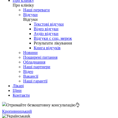
Про клініку
Про клініку
Наші переваги
Відгуки
Відгуки
Текстові відгуки
Відео відгуки
Аудіо відгуки
Відгуки с соц. мереж
Результати лікування
Книга відгуків
Новини
Поширені питання
Обладнання
Наші партнери
Відео
Вакансії
Наші гарантії
Лікарі
Ціни
Контакти
Кропивницький
uk