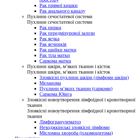
Рак прямої кишки
Рак анального каналу
Пухлини сечостатевої системи
Пухлини сечостатевої системи
Рак нирки
Рак передміхурової залози
Рак яєчка
Рак яєчників
Рак шийки матки
Рак тіла матки
Саркома матки
Пухлини шкіри, м’яких тканин і кісток
Пухлини шкіри, м’яких тканин і кісток
Злоякісні пухлини шкіри (лімфоми шкіри)
Меланома
Пухлини м’яких тканин (саркоми)
Саркома Юінга
Злоякісні новоутворення лімфоїдної і кровотворної
тканин
Злоякісні новоутворення лімфоїдної і кровотворної
тканин
Лімфогранулематоз
Неходжкінські злоякісні лімфоми
Мієломна хвороба (плазмоцитома)