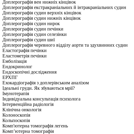
Доплерографія вен нижніх кінцівок
Доплерографія екстракраніальних й інтракраніальних судин
Доплерографія судин верхніх кінцівок
Доплерографія судин нижніх кінцівок
Доплерографія судин нирок
Доплерографія судин печінки
Доплерографія судин селезінки
Доплерографія судин шиї
Доплерографія черевного відділу аорти та здухвинних судин
Еластографія печінки
Еластометрія печінки
Емболізація
Ендокринолог
Ендоскопічні дослідження
ЕРХПГ
Ехокардіографія з доплерівським аналізом
Ідеальні груди. Як збуваються мрії?
Імунотерапія
Індивідуальна консультація психолога
Інтервенційна радіологія
Клінічна онкологія
Колоноскопія
Кольпоскопія
Комп'ютерна томографія легень
Комп’ютерна томографія