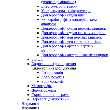
(трансабдомінально)
Еластометрія печінки
Ультразвукова фолікулометрія
Доплерографія судин шиї
Ехокардіографія з доплерівським
аналізом
Доплерографія судин верхніх кінцівок
Доплерографія судин нижніх кінцівок
Доплерографія вен верхніх кінцівок
Доплерографія вен нижніх кінцівок
Доплерографія артерій верхніх
кінцівок
Доплерографія артерій нижніх кінцівок
Біопсія
Ендоскопічні дослідження
Ендоскопічні дослідження
Гастроскопія
Колоноскопія
Бронхоскопія
Мамографія
Дерматоскопія
Скринінгові програми
Переваги діагностики
Лікування
Лікування