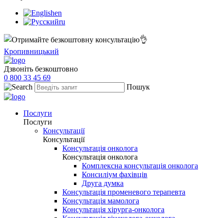
en
ru
Кропивницький
Дзвоніть безкоштовно
0 800 33 45 69
Пошук
Послуги
Послуги
Консультації
Консультації
Консультація онколога
Консультація онколога
Комплексна консультація онколога
Консиліум фахівців
Друга думка
Консультація променевого терапевта
Консультація мамолога
Консультація хірурга-онколога