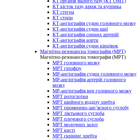
КТ органів малого тазу (КТ ОМТ)
КТ кісток тазу, криж та куприка
КТ стегна
КТ стопи
КТ-ангіографія судин головного мозку
КТ-ангіографія судин шиї
КТ-ангіографія сонних артерій
КТ-ангіографія аорти
КТ-ангіографія судин кінцівок
Магнітно-резонансна томографія (МРТ)
Магнітно-резонансна томографія (МРТ)
МРТ головного мозку
МРТ гіпофізу
МР-ангіографія судин головного мозку
МР-ангіографія артерій головного
мозку
МР-ангіографія вен головного мозку
МРТ ротоглотки
МРТ шийного відділу хребта
МРТ променево-зап’ясного суглобу
МРТ ліктьового суглоба
МРТ плечового суглоба
МРТ молочних залоз
МРТ кисті
МРТ скрінінг хребта