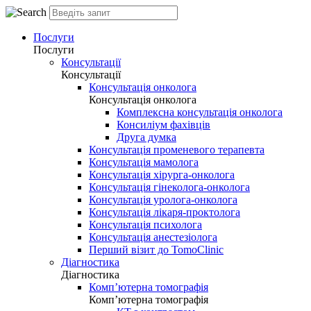
Послуги
Послуги
Консультації
Консультації
Консультація онколога
Консультація онколога
Комплексна консультація онколога
Консиліум фахівців
Друга думка
Консультація променевого терапевта
Консультація мамолога
Консультація хірурга-онколога
Консультація гінеколога-онколога
Консультація уролога-онколога
Консультація лікаря-проктолога
Консультація психолога
Консультація анестезіолога
Перший візит до TomoClinic
Діагностика
Діагностика
Комп’ютерна томографія
Комп’ютерна томографія