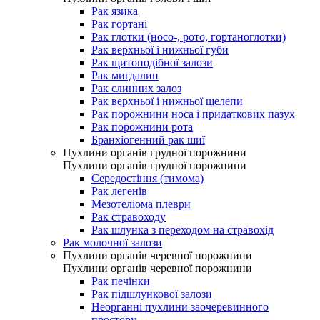
Рак язика
Рак гортані
Рак глотки (носо-, рото, гортаноглотки)
Рак верхньої і нижньої губи
Рак щитоподібної залози
Рак мигдалин
Рак слинних залоз
Рак верхньої і нижньої щелепи
Рак порожнини носа і придаткових пазух
Рак порожнини рота
Бранхіогенний рак шиї
Пухлини органів грудної порожнини
Пухлини органів грудної порожнини
Середостіння (тимома)
Рак легенів
Мезотеліома плеври
Рак стравоходу
Рак шлунка з переходом на стравохід
Рак молочної залози
Пухлини органів черевної порожнини
Пухлини органів черевної порожнини
Рак печінки
Рак підшлункової залози
Неорганні пухлини заочеревинного
простору