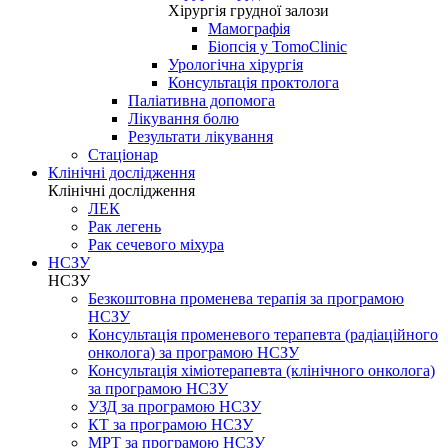
Хірургія грудної залози
Мамографія
Біопсія у TomoClinic
Урологічна хірургія
Консультація проктолога
Паліативна допомога
Лікування болю
Результати лікування
Стаціонар
Клінічні дослідження
Клінічні дослідження
ЛЕК
Рак легень
Рак сечевого міхура
НСЗУ
НСЗУ
Безкоштовна променева терапія за програмою
НСЗУ
Консультація променевого терапевта (радіаційного
онколога) за програмою НСЗУ
Консультація хіміотерапевта (клінічного онколога)
за програмою НСЗУ
УЗД за програмою НСЗУ
КТ за програмою НСЗУ
МРТ за програмою НСЗУ