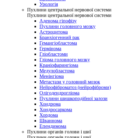
Урологія
Пухлини центральної нервової системи
Пухлини центральної нервової системи
Аденома гіпофізу
Пухлини головного мозку
Астроцитома
Бранхіогенний рак
Гемангіобластома
Гермінома
Гліобластоми
Гліома головного мозку
Краніофарингіома
Медулобластома
Менінгіома
Метастази у головний мозок
Нейрофіброматоз (нейрофіброми)
Олігодендрогліома
Пухлини шишкоподібної залози
Хондрома
Хондросаркома
Хордома
Шваннома
Епендимома
Пухлини органів голови і шиї
Пухлини органів голови і шиї