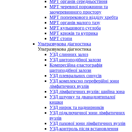
МРТ органів середньостіння
МРТ черевної порожнини та
заочеревинного простору
МРТ поперекового відділу хребта
МРТ органів малого тазу
МРТ кульшового суглоба
МРТ крижів та куприка
МРТ стопи
Ультразвукова діагностика
Ультразвукова діагностика
УЗД слинних залоз
УЗД щитоподібної залози
Компресійна еластографія
щитоподібної залози
УЗД плевральних синусів
УЗД комплексно переферійні зони
лімфатичних вузлів
УЗД лімфатичних вузлів: шийна зона
УЗД шлунку та дванадцятипалої
кишки
УЗД нирок та наднирників
УЗД підключичної зони лімфатичних
вузлів
УЗД пахової зони лімфатичних вузлів
УЗД-контроль після встановлення