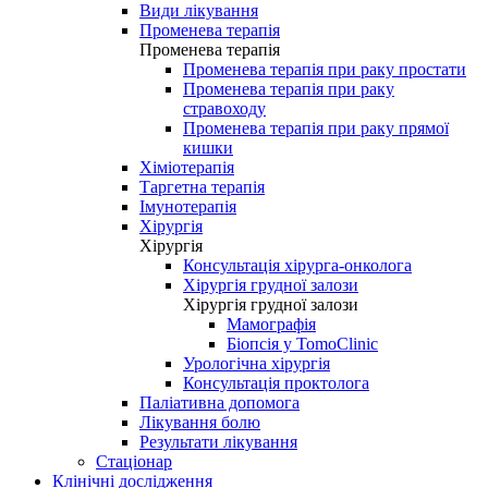
Види лікування
Променева терапія
Променева терапія
Променева терапія при раку простати
Променева терапія при раку
стравоходу
Променева терапія при раку прямої
кишки
Хіміотерапія
Таргетна терапія
Імунотерапія
Хірургія
Хірургія
Консультація хірурга-онколога
Хірургія грудної залози
Хірургія грудної залози
Мамографія
Біопсія у TomoClinic
Урологічна хірургія
Консультація проктолога
Паліативна допомога
Лікування болю
Результати лікування
Стаціонар
Клінічні дослідження