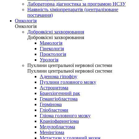
Лабораторна діагностика за програмою НСЗУ
Наявність хіміопрепаратів (централізоване
постачання)
Онкологія
Онкологія
Доброякісні захворювання
Доброякісні захворювання
Мамологія
Гінекологія
Проктологія
Урологія
Пухлини центральної нервової системи
Пухлини центральної нервової системи
Аденома гіпофізу
Пухлини головного мозку
Астроцитома
Бранхіогенний рак
Гемангіобластома
Гермінома
Гліобластоми
Гліома головного мозку
Краніофарингіома
Медулобластома
Менінгіома
Метастази у головний мозок