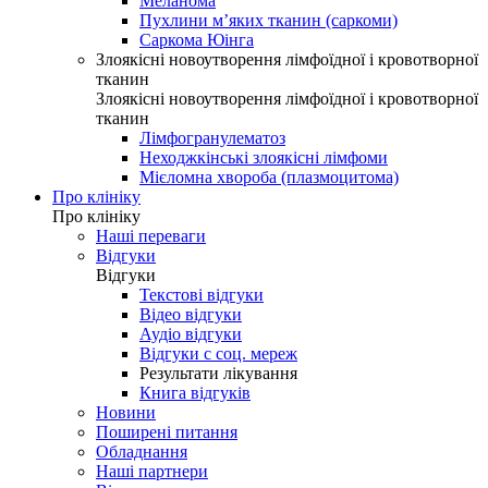
Меланома
Пухлини м’яких тканин (саркоми)
Саркома Юінга
Злоякісні новоутворення лімфоїдної і кровотворної
тканин
Злоякісні новоутворення лімфоїдної і кровотворної
тканин
Лімфогранулематоз
Неходжкінські злоякісні лімфоми
Мієломна хвороба (плазмоцитома)
Про клініку
Про клініку
Наші переваги
Відгуки
Відгуки
Текстові відгуки
Відео відгуки
Аудіо відгуки
Відгуки с соц. мереж
Результати лікування
Книга відгуків
Новини
Поширені питання
Обладнання
Наші партнери