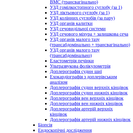
ВМС (трансвагінально)
УЗД гомілкостопного суглобу (за 1)
УЗД ліктьового суглобу (за 1)
УЗД колінних суглобів (за пару)
УЗД органів калитки
УЗД сечовидільної системи
УЗД сечового міхура + залишкова сеча
УЗД органів малого тазу
(трансабдомінально + трансвагінально)
УЗД органів малого тазу
(трансабдомінально)
Еластометрія печінки
Ультразвукова фолікулометрія
Доплерографія судин шиї
Ехокардіографія з доплерівським
аналізом
Доплерографія судин верхніх кінцівок
Доплерографія судин нижніх кінцівок
Доплерографія вен верхніх кінцівок
Доплерографія вен нижніх кінцівок
Доплерографія артерій верхніх
кінцівок
Доплерографія артерій нижніх кінцівок
Біопсія
Ендоскопічні дослідження