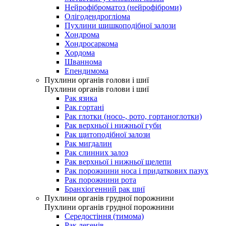
Нейрофіброматоз (нейрофіброми)
Олігодендрогліома
Пухлини шишкоподібної залози
Хондрома
Хондросаркома
Хордома
Шваннома
Епендимома
Пухлини органів голови і шиї
Пухлини органів голови і шиї
Рак язика
Рак гортані
Рак глотки (носо-, рото, гортаноглотки)
Рак верхньої і нижньої губи
Рак щитоподібної залози
Рак мигдалин
Рак слинних залоз
Рак верхньої і нижньої щелепи
Рак порожнини носа і придаткових пазух
Рак порожнини рота
Бранхіогенний рак шиї
Пухлини органів грудної порожнини
Пухлини органів грудної порожнини
Середостіння (тимома)
Рак легенів