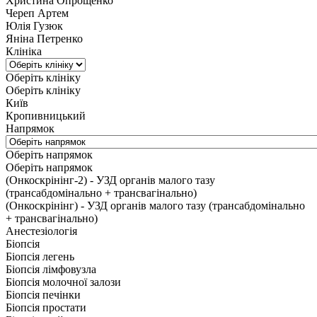
Христина Опрощенко
Череп Артем
Юлія Гузюк
Яніна Петренко
Клініка
Оберіть клініку
Оберіть клініку
Київ
Кропивницький
Напрямок
Оберіть напрямок
Оберіть напрямок
(Онкоскрінінг-2) - УЗД органів малого тазу
(трансабдомінально + трансвагінально)
(Онкоскрінінг) - УЗД органів малого тазу (трансабдомінально
+ трансвагінально)
Анестезіологія
Біопсія
Біопсія легень
Біопсія лімфовузла
Біопсія молочної залози
Біопсія печінки
Біопсія простати