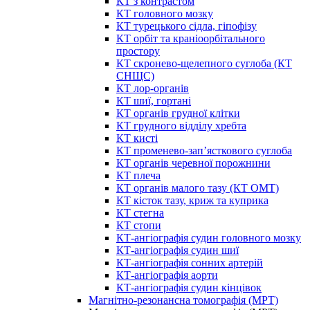
КТ з контрастом
КТ головного мозку
КТ турецького сідла, гіпофізу
КТ орбіт та краніоорбітального
простору
КТ скронево-щелепного суглоба (КТ
СНЩС)
КТ лор-органів
КТ шиї, гортані
КТ органів грудної клітки
КТ грудного відділу хребта
КТ кисті
КТ променево-зап’ясткового суглоба
КТ органів черевної порожнини
КТ плеча
КТ органів малого тазу (КТ ОМТ)
КТ кісток тазу, криж та куприка
КТ стегна
КТ стопи
КТ-ангіографія судин головного мозку
КТ-ангіографія судин шиї
КТ-ангіографія сонних артерій
КТ-ангіографія аорти
КТ-ангіографія судин кінцівок
Магнітно-резонансна томографія (МРТ)