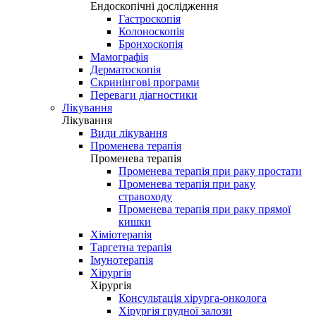
Ендоскопічні дослідження
Гастроскопія
Колоноскопія
Бронхоскопія
Мамографія
Дерматоскопія
Скринінгові програми
Переваги діагностики
Лікування
Лікування
Види лікування
Променева терапія
Променева терапія
Променева терапія при раку простати
Променева терапія при раку
стравоходу
Променева терапія при раку прямої
кишки
Хіміотерапія
Таргетна терапія
Імунотерапія
Хірургія
Хірургія
Консультація хірурга-онколога
Хірургія грудної залози