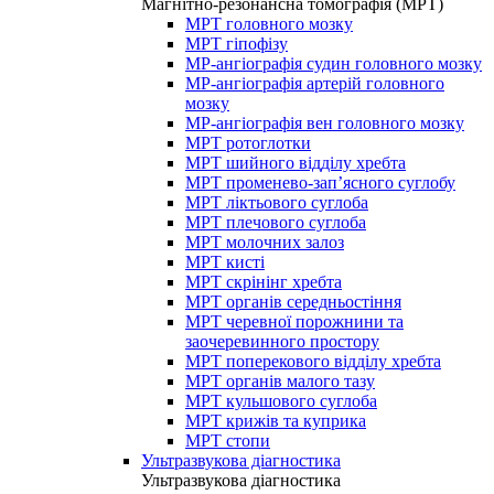
Магнітно-резонансна томографія (МРТ)
МРТ головного мозку
МРТ гіпофізу
МР-ангіографія судин головного мозку
МР-ангіографія артерій головного
мозку
МР-ангіографія вен головного мозку
МРТ ротоглотки
МРТ шийного відділу хребта
МРТ променево-зап’ясного суглобу
МРТ ліктьового суглоба
МРТ плечового суглоба
МРТ молочних залоз
МРТ кисті
МРТ скрінінг хребта
МРТ органів середньостіння
МРТ черевної порожнини та
заочеревинного простору
МРТ поперекового відділу хребта
МРТ органів малого тазу
МРТ кульшового суглоба
МРТ крижів та куприка
МРТ стопи
Ультразвукова діагностика
Ультразвукова діагностика