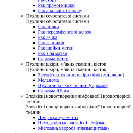
Рак прямої кишки
Рак анального каналу
Пухлини сечостатевої системи
Пухлини сечостатевої системи
Рак нирки
Рак передміхурової залози
Рак яєчка
Рак яєчників
Рак шийки матки
Рак тіла матки
Саркома матки
Пухлини шкіри, м’яких тканин і кісток
Пухлини шкіри, м’яких тканин і кісток
Злоякісні пухлини шкіри (лімфоми шкіри)
Меланома
Пухлини м’яких тканин (саркоми)
Саркома Юінга
Злоякісні новоутворення лімфоїдної і кровотворної
тканин
Злоякісні новоутворення лімфоїдної і кровотворної
тканин
Лімфогранулематоз
Неходжкінські злоякісні лімфоми
Мієломна хвороба (плазмоцитома)