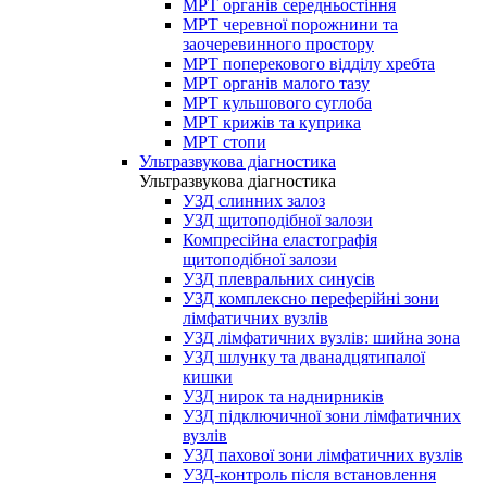
МРТ органів середньостіння
МРТ черевної порожнини та
заочеревинного простору
МРТ поперекового відділу хребта
МРТ органів малого тазу
МРТ кульшового суглоба
МРТ крижів та куприка
МРТ стопи
Ультразвукова діагностика
Ультразвукова діагностика
УЗД слинних залоз
УЗД щитоподібної залози
Компресійна еластографія
щитоподібної залози
УЗД плевральних синусів
УЗД комплексно переферійні зони
лімфатичних вузлів
УЗД лімфатичних вузлів: шийна зона
УЗД шлунку та дванадцятипалої
кишки
УЗД нирок та наднирників
УЗД підключичної зони лімфатичних
вузлів
УЗД пахової зони лімфатичних вузлів
УЗД-контроль після встановлення