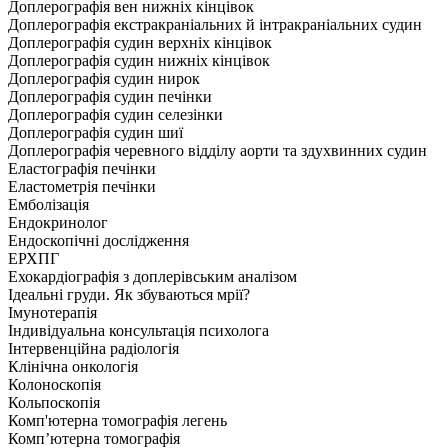
Доплерографія вен нижніх кінцівок
Доплерографія екстракраніальних й інтракраніальних судин
Доплерографія судин верхніх кінцівок
Доплерографія судин нижніх кінцівок
Доплерографія судин нирок
Доплерографія судин печінки
Доплерографія судин селезінки
Доплерографія судин шиї
Доплерографія черевного відділу аорти та здухвинних судин
Еластографія печінки
Еластометрія печінки
Емболізація
Ендокринолог
Ендоскопічні дослідження
ЕРХПГ
Ехокардіографія з доплерівським аналізом
Ідеальні груди. Як збуваються мрії?
Імунотерапія
Індивідуальна консультація психолога
Інтервенційна радіологія
Клінічна онкологія
Колоноскопія
Кольпоскопія
Комп'ютерна томографія легень
Комп’ютерна томографія