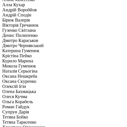
Алла Кухар
Андрій Воробйов
Андрій Сподін
Бірюк Валерія
Вікторія Гречанюк
Гузенко Світлана
Денис Пилипенко
Дмитро Караськов
Дмитро Чернявський
Катерина Гуменюк
Крістіна Пейко
Курило Марина
Микола Гуменюк
Наталія Серьогіна
Оксана Нешкреба
Оксана Скуренко
Олексій Ігін
Олена Бахмацька
Олеся Кучма
Ольга Корабель
Роман Гайдук
Супрун Дарія
Тетяна Бойко
Тетяна Тарасенко