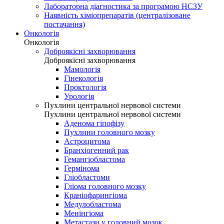
Лабораторна діагностика за програмою НСЗУ
Наявність хіміопрепаратів (централізоване
постачання)
Онкологія
Онкологія
Доброякісні захворювання
Доброякісні захворювання
Мамологія
Гінекологія
Проктологія
Урологія
Пухлини центральної нервової системи
Пухлини центральної нервової системи
Аденома гіпофізу
Пухлини головного мозку
Астроцитома
Бранхіогенний рак
Гемангіобластома
Гермінома
Гліобластоми
Гліома головного мозку
Краніофарингіома
Медулобластома
Менінгіома
Метастази у головний мозок