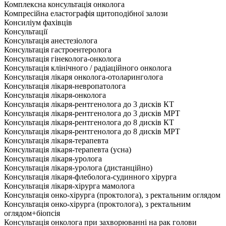
Комплексна консультація онколога
Компресійна еластографія щитоподібної залози
Консиліум фахівців
Консультації
Консультація анестезіолога
Консультація гастроентеролога
Консультація гінеколога-онколога
Консультація клінічного / радіаційного онколога
Консультація лікаря онколога-отоларинголога
Консультація лікаря-невропатолога
Консультація лікаря-онколога
Консультація лікаря-рентгенолога до 3 дисків КТ
Консультація лікаря-рентгенолога до 3 дисків МРТ
Консультація лікаря-рентгенолога до 8 дисків КТ
Консультація лікаря-рентгенолога до 8 дисків МРТ
Консультація лікаря-терапевта
Консультація лікаря-терапевта (усна)
Консультація лікаря-уролога
Консультація лікаря-уролога (дистанційно)
Консультація лікаря-флеболога-судинного хірурга
Консультація лікаря-хірурга мамолога
Консультація онко-хірурга (проктолога), з ректальним оглядом
Консультація онко-хірурга (проктолога), з ректальним
оглядом+біопсія
Консультація онколога при захворюванні на рак голови