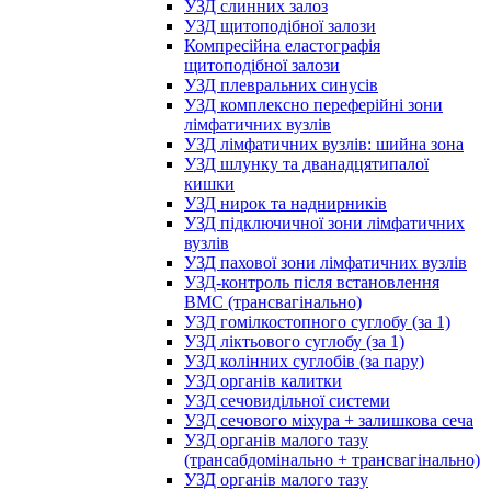
УЗД слинних залоз
УЗД щитоподібної залози
Компресійна еластографія
щитоподібної залози
УЗД плевральних синусів
УЗД комплексно переферійні зони
лімфатичних вузлів
УЗД лімфатичних вузлів: шийна зона
УЗД шлунку та дванадцятипалої
кишки
УЗД нирок та наднирників
УЗД підключичної зони лімфатичних
вузлів
УЗД пахової зони лімфатичних вузлів
УЗД-контроль після встановлення
ВМС (трансвагінально)
УЗД гомілкостопного суглобу (за 1)
УЗД ліктьового суглобу (за 1)
УЗД колінних суглобів (за пару)
УЗД органів калитки
УЗД сечовидільної системи
УЗД сечового міхура + залишкова сеча
УЗД органів малого тазу
(трансабдомінально + трансвагінально)
УЗД органів малого тазу