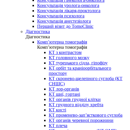
Консультація гінеколога-онколога
Консультація уролога-онколога
Консультація лікаря-проктолога
Консультація психолога
Консультація анестезіолога
Перший візит до TomoClinic
Діагностика
Діагностика
Комп’ютерна томографія
Комп’ютерна томографія
КТ з контрастом
КТ головного мозку
КТ турецького сідла, гіпофізу
КТ орбіт та краніоорбітального
простору
КТ скронево-щелепного суглоба (КТ
СНЩС)
КТ лор-органів
КТ шиї, гортані
КТ органів грудної клітки
КТ грудного відділу хребта
КТ кисті
КТ променево-зап’ясткового суглоба
КТ органів черевної порожнини
КТ плеча