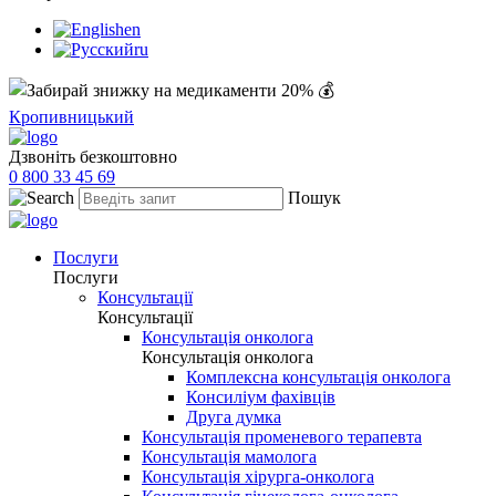
en
ru
Кропивницький
Дзвоніть безкоштовно
0 800 33 45 69
Пошук
Послуги
Послуги
Консультації
Консультації
Консультація онколога
Консультація онколога
Комплексна консультація онколога
Консиліум фахівців
Друга думка
Консультація променевого терапевта
Консультація мамолога
Консультація хірурга-онколога