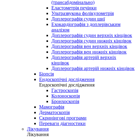
(трансабдомінально)
Еластометрія печінки
Ультразвукова фолікулометрія
Доплерографія судин шиї
Ехокардіографія з доплерівським
аналізом
Доплерографія судин верхніх кінцівок
Доплерографія судин нижніх кінцівок
Доплерографія вен верхніх кінцівок
Доплерографія вен нижніх кінцівок
Доплерографія артерій верхніх
кінцівок
Доплерографія артерій нижніх кінцівок
Біопсія
Ендоскопічні дослідження
Ендоскопічні дослідження
Гастроскопія
Колоноскопія
Бронхоскопія
Мамографія
Дерматоскопія
Скринінгові програми
Переваги діагностики
Лікування
Лікування