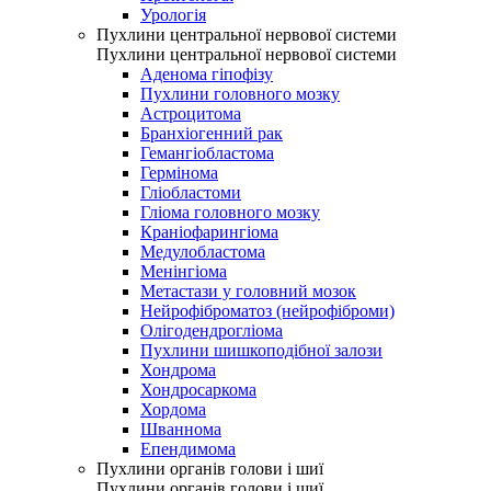
Урологія
Пухлини центральної нервової системи
Пухлини центральної нервової системи
Аденома гіпофізу
Пухлини головного мозку
Астроцитома
Бранхіогенний рак
Гемангіобластома
Гермінома
Гліобластоми
Гліома головного мозку
Краніофарингіома
Медулобластома
Менінгіома
Метастази у головний мозок
Нейрофіброматоз (нейрофіброми)
Олігодендрогліома
Пухлини шишкоподібної залози
Хондрома
Хондросаркома
Хордома
Шваннома
Епендимома
Пухлини органів голови і шиї
Пухлини органів голови і шиї