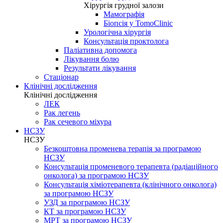
Хірургія грудної залози
Мамографія
Біопсія у TomoClinic
Урологічна хірургія
Консультація проктолога
Паліативна допомога
Лікування болю
Результати лікування
Стаціонар
Клінічні дослідження
Клінічні дослідження
ЛЕК
Рак легень
Рак сечевого міхура
НСЗУ
НСЗУ
Безкоштовна променева терапія за програмою
НСЗУ
Консультація променевого терапевта (радіаційного
онколога) за програмою НСЗУ
Консультація хіміотерапевта (клінічного онколога)
за програмою НСЗУ
УЗД за програмою НСЗУ
КТ за програмою НСЗУ
МРТ за програмою НСЗУ