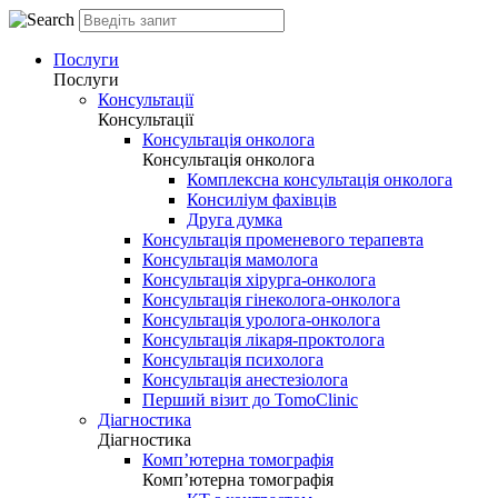
Послуги
Послуги
Консультації
Консультації
Консультація онколога
Консультація онколога
Комплексна консультація онколога
Консиліум фахівців
Друга думка
Консультація променевого терапевта
Консультація мамолога
Консультація хірурга-онколога
Консультація гінеколога-онколога
Консультація уролога-онколога
Консультація лікаря-проктолога
Консультація психолога
Консультація анестезіолога
Перший візит до TomoClinic
Діагностика
Діагностика
Комп’ютерна томографія
Комп’ютерна томографія