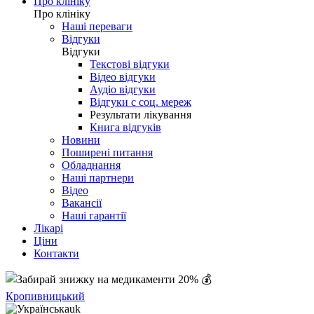
Про клініку
Про клініку
Наші переваги
Відгуки
Відгуки
Текстові відгуки
Відео відгуки
Аудіо відгуки
Відгуки с соц. мереж
Результати лікування
Книга відгуків
Новини
Поширені питання
Обладнання
Наші партнери
Відео
Вакансії
Наші гарантії
Лікарі
Ціни
Контакти
Кропивницький
uk