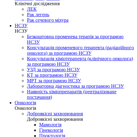
Клінічні дослідження
ЛЕК
Рак легень
Рак сечевого міхура
НСЗУ
НСЗУ
Безкоштовна променева терапія за програмою
НСЗУ
Консультація променевого терапевта (радіаційного
онколога) за програмою НСЗУ
Консультація хіміотерапевта (клінічного онколога)
за програмою НСЗУ
УЗД за програмою НСЗУ
КТ за програмою НСЗУ
МРТ за програмою НСЗУ
Лабораторна діагностика за програмою НСЗУ
Наявність хіміопрепаратів (централізоване
постачання)
Онкологія
Онкологія
Доброякісні захворювання
Доброякісні захворювання
Мамологія
Гінекологія
Проктологія