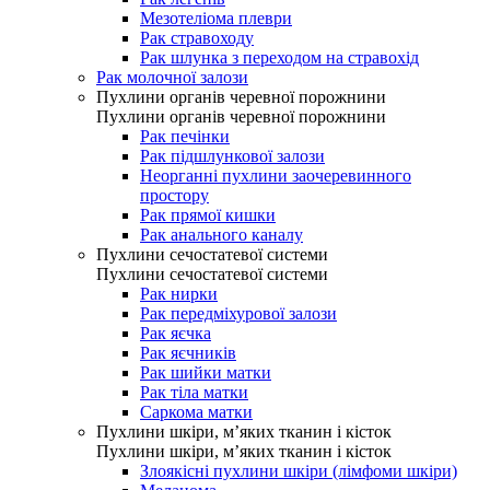
Мезотеліома плеври
Рак стравоходу
Рак шлунка з переходом на стравохід
Рак молочної залози
Пухлини органів черевної порожнини
Пухлини органів черевної порожнини
Рак печінки
Рак підшлункової залози
Неорганні пухлини заочеревинного
простору
Рак прямої кишки
Рак анального каналу
Пухлини сечостатевої системи
Пухлини сечостатевої системи
Рак нирки
Рак передміхурової залози
Рак яєчка
Рак яєчників
Рак шийки матки
Рак тіла матки
Саркома матки
Пухлини шкіри, м’яких тканин і кісток
Пухлини шкіри, м’яких тканин і кісток
Злоякісні пухлини шкіри (лімфоми шкіри)