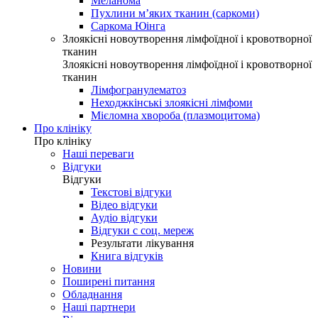
Меланома
Пухлини м’яких тканин (саркоми)
Саркома Юінга
Злоякісні новоутворення лімфоїдної і кровотворної
тканин
Злоякісні новоутворення лімфоїдної і кровотворної
тканин
Лімфогранулематоз
Неходжкінські злоякісні лімфоми
Мієломна хвороба (плазмоцитома)
Про клініку
Про клініку
Наші переваги
Відгуки
Відгуки
Текстові відгуки
Відео відгуки
Аудіо відгуки
Відгуки с соц. мереж
Результати лікування
Книга відгуків
Новини
Поширені питання
Обладнання
Наші партнери