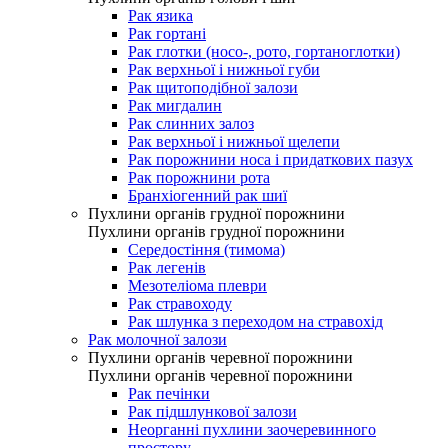
Рак язика
Рак гортані
Рак глотки (носо-, рото, гортаноглотки)
Рак верхньої і нижньої губи
Рак щитоподібної залози
Рак мигдалин
Рак слинних залоз
Рак верхньої і нижньої щелепи
Рак порожнини носа і придаткових пазух
Рак порожнини рота
Бранхіогенний рак шиї
Пухлини органів грудної порожнини
Пухлини органів грудної порожнини
Середостіння (тимома)
Рак легенів
Мезотеліома плеври
Рак стравоходу
Рак шлунка з переходом на стравохід
Рак молочної залози
Пухлини органів черевної порожнини
Пухлини органів черевної порожнини
Рак печінки
Рак підшлункової залози
Неорганні пухлини заочеревинного
простору