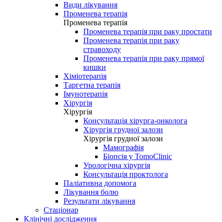
Види лікування
Променева терапія
Променева терапія
Променева терапія при раку простати
Променева терапія при раку
стравоходу
Променева терапія при раку прямої
кишки
Хіміотерапія
Таргетна терапія
Імунотерапія
Хірургія
Хірургія
Консультація хірурга-онколога
Хірургія грудної залози
Хірургія грудної залози
Мамографія
Біопсія у TomoClinic
Урологічна хірургія
Консультація проктолога
Паліативна допомога
Лікування болю
Результати лікування
Стаціонар
Клінічні дослідження