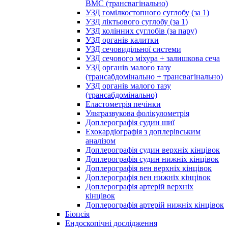
ВМС (трансвагінально)
УЗД гомілкостопного суглобу (за 1)
УЗД ліктьового суглобу (за 1)
УЗД колінних суглобів (за пару)
УЗД органів калитки
УЗД сечовидільної системи
УЗД сечового міхура + залишкова сеча
УЗД органів малого тазу
(трансабдомінально + трансвагінально)
УЗД органів малого тазу
(трансабдомінально)
Еластометрія печінки
Ультразвукова фолікулометрія
Доплерографія судин шиї
Ехокардіографія з доплерівським
аналізом
Доплерографія судин верхніх кінцівок
Доплерографія судин нижніх кінцівок
Доплерографія вен верхніх кінцівок
Доплерографія вен нижніх кінцівок
Доплерографія артерій верхніх
кінцівок
Доплерографія артерій нижніх кінцівок
Біопсія
Ендоскопічні дослідження