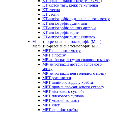
КТ органів малого тазу (КТ ОМТ)
КТ кісток тазу, криж та куприка
КТ стегна
КТ стопи
КТ-ангіографія судин головного мозку
КТ-ангіографія судин шиї
КТ-ангіографія сонних артерій
КТ-ангіографія аорти
КТ-ангіографія судин кінцівок
Магнітно-резонансна томографія (МРТ)
Магнітно-резонансна томографія (МРТ)
МРТ головного мозку
МРТ гіпофізу
МР-ангіографія судин головного мозку
МР-ангіографія артерій головного
мозку
МР-ангіографія вен головного мозку
МРТ ротоглотки
МРТ шийного відділу хребта
МРТ променево-зап’ясного суглобу
МРТ ліктьового суглоба
МРТ плечового суглоба
МРТ молочних залоз
МРТ кисті
МРТ скрінінг хребта