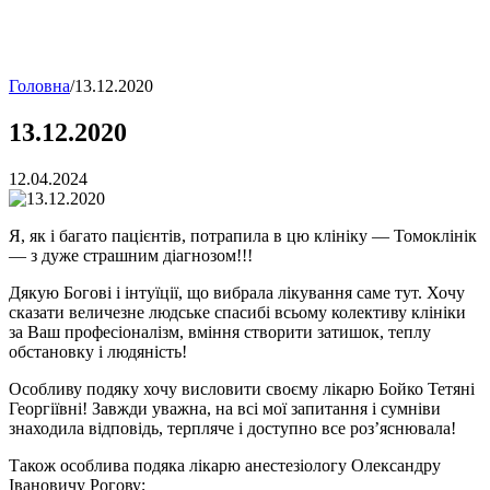
Головна
/
13.12.2020
13.12.2020
12.04.2024
Я, як і багато пацієнтів, потрапила в цю клініку — Томоклінік
— з дуже страшним діагнозом!!!
Дякую Богові і інтуїції, що вибрала лікування саме тут. Хочу
сказати величезне людське спасибі всьому колективу клініки
за Ваш професіоналізм, вміння створити затишок, теплу
обстановку і людяність!
Особливу подяку хочу висловити своєму лікарю Бойко Тетяні
Георгіївні! Завжди уважна, на всі мої запитання і сумніви
знаходила відповідь, терпляче і доступно все роз’яснювала!
Також особлива подяка лікарю анестезіологу Олександру
Івановичу Рогову;