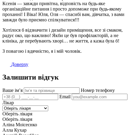
Ксенія — завжди привітна, відповість на будь-яке
організаційне питання і просто допоможе при будь-якому
проханні! І Віка! Юля, Оля — спасибі вам, дівчатка, з вами
завжди було приємно спілкуватися!!!
Хотілося б відзначити і дизайн приміщення, все зі смаком,
радує око, що важливо! Якби це був профілакторій, а не
клініка, де перебувають хворі… не життя, а казка була б!
З повагою і вдячністю, я і мій чоловік.
Доверху
Залишити відгук
Ваше імʼя
Номер телефону
Email
Лікар
Оберіть лікаря
Оберіть лікаря
Аліна Моісеєнко
Алла Кухар