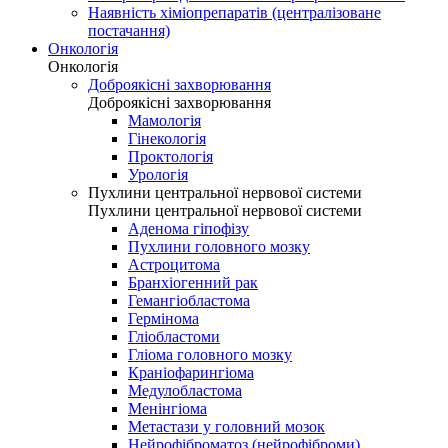
Наявність хіміопрепаратів (централізоване
постачання)
Онкологія
Онкологія
Доброякісні захворювання
Доброякісні захворювання
Мамологія
Гінекологія
Проктологія
Урологія
Пухлини центральної нервової системи
Пухлини центральної нервової системи
Аденома гіпофізу
Пухлини головного мозку
Астроцитома
Бранхіогенний рак
Гемангіобластома
Гермінома
Гліобластоми
Гліома головного мозку
Краніофарингіома
Медулобластома
Менінгіома
Метастази у головний мозок
Нейрофіброматоз (нейрофіброми)