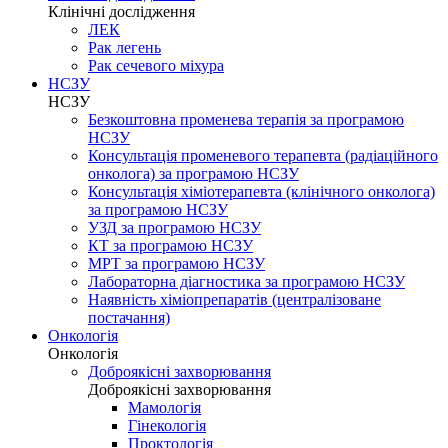
Клінічні дослідження
ЛЕК
Рак легень
Рак сечевого міхура
НСЗУ
НСЗУ
Безкоштовна променева терапія за програмою
НСЗУ
Консультація променевого терапевта (радіаційного
онколога) за програмою НСЗУ
Консультація хіміотерапевта (клінічного онколога)
за програмою НСЗУ
УЗД за програмою НСЗУ
КТ за програмою НСЗУ
МРТ за програмою НСЗУ
Лабораторна діагностика за програмою НСЗУ
Наявність хіміопрепаратів (централізоване
постачання)
Онкологія
Онкологія
Доброякісні захворювання
Доброякісні захворювання
Мамологія
Гінекологія
Проктологія