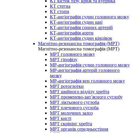
КТ кісток тазу, криж та куприка
КТ стегна
КТ стопи
КТ-ангіографія судин головного мозку
КТ-ангіографія судин шиї
КТ-ангіографія сонних артерій
КТ-ангіографія аорти
КТ-ангіографія судин кінцівок
Магнітно-резонансна томографія (МРТ)
Магнітно-резонансна томографія (МРТ)
МРТ головного мозку
МРТ гіпофізу
МР-ангіографія судин головного мозку
МР-ангіографія артерій головного
мозку
МР-ангіографія вен головного мозку
МРТ ротоглотки
МРТ шийного відділу хребта
МРТ променево-зап’ясного суглобу
МРТ ліктьового суглоба
МРТ плечового суглоба
МРТ молочних залоз
МРТ кисті
МРТ скрінінг хребта
МРТ органів середньостіння