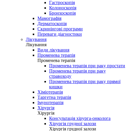
Гастроскопія
Колоноскопія
Бронхоскопія
Мамографія
Дерматоскопія
Скринінгові програми
Переваги діагностики
Лікування
Лікування
Види лікування
Променева терапія
Променева терапія
Променева терапія при раку простати
Променева терапія при раку
стравоходу
Променева терапія при раку прямої
кишки
Хіміотерапія
Таргетна терапія
Імунотерапія
Хірургія
Хірургія
Консультація хірурга-онколога
Хірургія грудної залози
Хірургія грудної залози