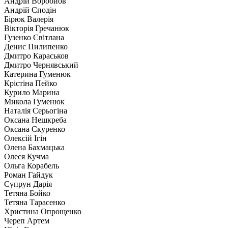
Андрій Воробйов
Андрій Сподін
Бірюк Валерія
Вікторія Гречанюк
Гузенко Світлана
Денис Пилипенко
Дмитро Караськов
Дмитро Чернявський
Катерина Гуменюк
Крістіна Пейко
Курило Марина
Микола Гуменюк
Наталія Серьогіна
Оксана Нешкреба
Оксана Скуренко
Олексій Ігін
Олена Бахмацька
Олеся Кучма
Ольга Корабель
Роман Гайдук
Супрун Дарія
Тетяна Бойко
Тетяна Тарасенко
Христина Опрощенко
Череп Артем