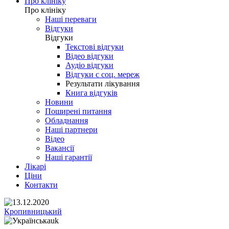
Про клініку
Про клініку
Наші переваги
Відгуки
Відгуки
Текстові відгуки
Відео відгуки
Аудіо відгуки
Відгуки с соц. мереж
Результати лікування
Книга відгуків
Новини
Поширені питання
Обладнання
Наші партнери
Відео
Вакансії
Наші гарантії
Лікарі
Ціни
Контакти
Кропивницький
uk