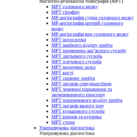
Магнітно-резонансна томографія (МРТ)
МРТ головного мозку
МРТ гіпофізу
МР-ангіографія судин головного мозку
МР-ангіографія артерій головного
мозку
МР-ангіографія вен головного мозку
МРТ ротоглотки
МРТ шийного відділу хребта
МРТ променево-зап’ясного суглобу
МРТ ліктьового суглоба
МРТ плечового суглоба
МРТ молочних залоз
МРТ кисті
МРТ скрінінг хребта
МРТ органів середньостіння
МРТ черевної порожнини та
заочеревинного простору
МРТ поперекового відділу хребта
МРТ органів малого тазу
МРТ кульшового суглоба
МРТ крижів та куприка
МРТ стопи
Ультразвукова діагностика
Ультразвукова діагностика