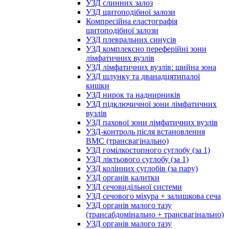
УЗД слинних залоз
УЗД щитоподібної залози
Компресійна еластографія
щитоподібної залози
УЗД плевральних синусів
УЗД комплексно переферійні зони
лімфатичних вузлів
УЗД лімфатичних вузлів: шийна зона
УЗД шлунку та дванадцятипалої
кишки
УЗД нирок та наднирників
УЗД підключичної зони лімфатичних
вузлів
УЗД пахової зони лімфатичних вузлів
УЗД-контроль після встановлення
ВМС (трансвагінально)
УЗД гомілкостопного суглобу (за 1)
УЗД ліктьового суглобу (за 1)
УЗД колінних суглобів (за пару)
УЗД органів калитки
УЗД сечовидільної системи
УЗД сечового міхура + залишкова сеча
УЗД органів малого тазу
(трансабдомінально + трансвагінально)
УЗД органів малого тазу