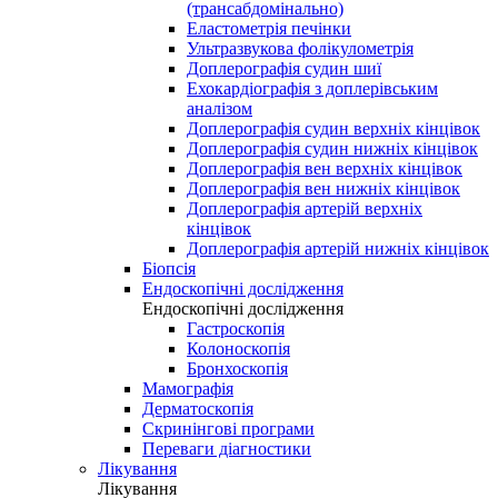
(трансабдомінально)
Еластометрія печінки
Ультразвукова фолікулометрія
Доплерографія судин шиї
Ехокардіографія з доплерівським
аналізом
Доплерографія судин верхніх кінцівок
Доплерографія судин нижніх кінцівок
Доплерографія вен верхніх кінцівок
Доплерографія вен нижніх кінцівок
Доплерографія артерій верхніх
кінцівок
Доплерографія артерій нижніх кінцівок
Біопсія
Ендоскопічні дослідження
Ендоскопічні дослідження
Гастроскопія
Колоноскопія
Бронхоскопія
Мамографія
Дерматоскопія
Скринінгові програми
Переваги діагностики
Лікування
Лікування