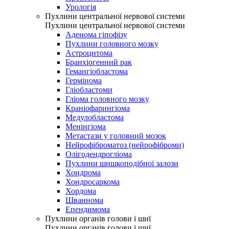
Урологія
Пухлини центральної нервової системи
Пухлини центральної нервової системи
Аденома гіпофізу
Пухлини головного мозку
Астроцитома
Бранхіогенний рак
Гемангіобластома
Гермінома
Гліобластоми
Гліома головного мозку
Краніофарингіома
Медулобластома
Менінгіома
Метастази у головний мозок
Нейрофіброматоз (нейрофіброми)
Олігодендрогліома
Пухлини шишкоподібної залози
Хондрома
Хондросаркома
Хордома
Шваннома
Епендимома
Пухлини органів голови і шиї
Пухлини органів голови і шиї