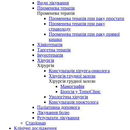
Види лікування
Променева терапія
Променева терапія
Променева терапія при раку простати
Променева терапія при раку
стравоходу
Променева терапія при раку прямої
кишки
Хіміотерапія
Таргетна терапія
Імунотерапія
Хірургія
Хірургія
Консультація хірурга-онколога
Хірургія грудної залози
Хірургія грудної залози
Мамографія
Біопсія у TomoClinic
Урологічна хірургія
Консультація проктолога
Паліативна допомога
Лікування болю
Результати лікування
Стаціонар
Клінічні дослідження