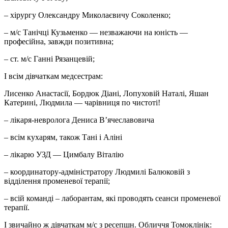
– хірургу Олександру Миколаєвичу Соколенко;
– м/с Танічці Кузьменко — незважаючи на юність —
професійна, завжди позитивна;
– ст. м/с Ганні Рязанцевій;
І всім дівчаткам медсестрам:
Лисенко Анастасії, Бордюк Діані, Лопуховій Наталі, Яшан
Катерині, Людмила — чарівниця по чистоті!
– лікаря-невролога Дениса В’ячеславовича
– всім кухарям, також Тані і Аліні
– лікарю УЗД — Цимбалу Віталію
– координатору-адміністратору Людмилі Балюковій з
відділення променевої терапії;
– всій команді – лаборантам, які проводять сеанси променевої
терапії.
І звичайно ж дівчаткам м/с з ресепшн. Обличчя Томоклінік: