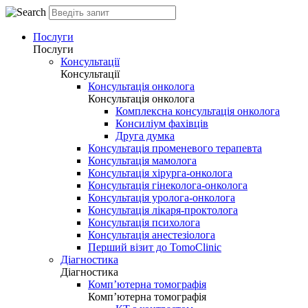
Послуги
Послуги
Консультації
Консультації
Консультація онколога
Консультація онколога
Комплексна консультація онколога
Консиліум фахівців
Друга думка
Консультація променевого терапевта
Консультація мамолога
Консультація хірурга-онколога
Консультація гінеколога-онколога
Консультація уролога-онколога
Консультація лікаря-проктолога
Консультація психолога
Консультація анестезіолога
Перший візит до TomoClinic
Діагностика
Діагностика
Комп’ютерна томографія
Комп’ютерна томографія