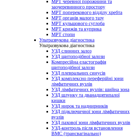
МРТ черевної порожнини та
заочеревинного простору
МРТ поперекового відділу хребта
МРТ органів малого тазу
МРТ кульшового суглоба
МРТ крижів та куприка
МРТ стопи
Ультразвукова діагностика
Ультразвукова діагностика
УЗД слинних залоз
УЗД щитоподібної залози
Компресійна еластографія
щитоподібної залози
УЗД плевральних синусів
УЗД комплексно переферійні зони
лімфатичних вузлів
УЗД лімфатичних вузлів: шийна зона
УЗД шлунку та дванадцятипалої
кишки
УЗД нирок та наднирників
УЗД підключичної зони лімфатичних
вузлів
УЗД пахової зони лімфатичних вузлів
УЗД-контроль після встановлення
ВМС (трансвагінально)