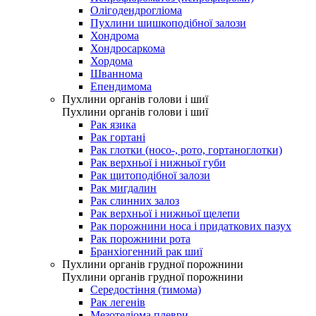
Олігодендрогліома
Пухлини шишкоподібної залози
Хондрома
Хондросаркома
Хордома
Шваннома
Епендимома
Пухлини органів голови і шиї
Пухлини органів голови і шиї
Рак язика
Рак гортані
Рак глотки (носо-, рото, гортаноглотки)
Рак верхньої і нижньої губи
Рак щитоподібної залози
Рак мигдалин
Рак слинних залоз
Рак верхньої і нижньої щелепи
Рак порожнини носа і придаткових пазух
Рак порожнини рота
Бранхіогенний рак шиї
Пухлини органів грудної порожнини
Пухлини органів грудної порожнини
Середостіння (тимома)
Рак легенів
Мезотеліома плеври