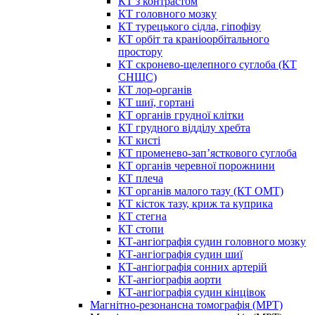
КТ з контрастом
КТ головного мозку
КТ турецького сідла, гіпофізу
КТ орбіт та краніоорбітального
простору
КТ скронево-щелепного суглоба (КТ
СНЩС)
КТ лор-органів
КТ шиї, гортані
КТ органів грудної клітки
КТ грудного відділу хребта
КТ кисті
КТ променево-зап’ясткового суглоба
КТ органів черевної порожнини
КТ плеча
КТ органів малого тазу (КТ ОМТ)
КТ кісток тазу, криж та куприка
КТ стегна
КТ стопи
КТ-ангіографія судин головного мозку
КТ-ангіографія судин шиї
КТ-ангіографія сонних артерій
КТ-ангіографія аорти
КТ-ангіографія судин кінцівок
Магнітно-резонансна томографія (МРТ)