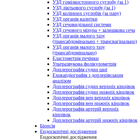
УЗД гомілкостопного суглобу (за 1)
УЗД ліктьового суглобу (за 1)
УЗД колінних суглобів (за пару)
УЗД органів калитки
УЗД сечовидільної системи
УЗД сечового міхура + залишкова сеча
УЗД органів малого тазу
(трансабдомінально + трансвагінально)
УЗД органів малого тазу
(трансабдомінально)
Еластометрія печінки
Ультразвукова фолікулометрія
Доплерографія судин шиї
Ехокардіографія з доплерівським
аналізом
Доплерографія судин верхніх кінцівок
Доплерографія судин нижніх кінцівок
Доплерографія вен верхніх кінцівок
Доплерографія вен нижніх кінцівок
Доплерографія артерій верхніх
кінцівок
Доплерографія артерій нижніх кінцівок
Біопсія
Ендоскопічні дослідження
Ендоскопічні дослідження