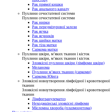
Рак прямої кишки
Рак анального каналу
Пухлини сечостатевої системи
Пухлини сечостатевої системи
Рак нирки
Рак передміхурової залози
Рак яєчка
Рак яєчників
Рак шийки матки
Рак тіла матки
Саркома матки
Пухлини шкіри, м’яких тканин і кісток
Пухлини шкіри, м’яких тканин і кісток
Злоякісні пухлини шкіри (лімфоми шкіри)
Меланома
Пухлини м’яких тканин (саркоми)
Саркома Юінга
Злоякісні новоутворення лімфоїдної і кровотворної
тканин
Злоякісні новоутворення лімфоїдної і кровотворної
тканин
Лімфогранулематоз
Неходжкінські злоякісні лімфоми
Мієломна хвороба (плазмоцитома)