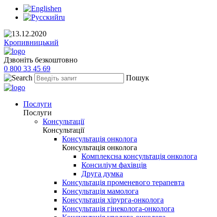
en
ru
Кропивницький
Дзвоніть безкоштовно
0 800 33 45 69
Пошук
Послуги
Послуги
Консультації
Консультації
Консультація онколога
Консультація онколога
Комплексна консультація онколога
Консиліум фахівців
Друга думка
Консультація променевого терапевта
Консультація мамолога
Консультація хірурга-онколога
Консультація гінеколога-онколога