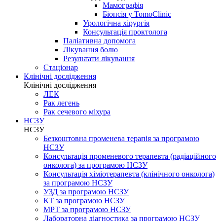
Мамографія
Біопсія у TomoClinic
Урологічна хірургія
Консультація проктолога
Паліативна допомога
Лікування болю
Результати лікування
Стаціонар
Клінічні дослідження
Клінічні дослідження
ЛЕК
Рак легень
Рак сечевого міхура
НСЗУ
НСЗУ
Безкоштовна променева терапія за програмою
НСЗУ
Консультація променевого терапевта (радіаційного
онколога) за програмою НСЗУ
Консультація хіміотерапевта (клінічного онколога)
за програмою НСЗУ
УЗД за програмою НСЗУ
КТ за програмою НСЗУ
МРТ за програмою НСЗУ
Лабораторна діагностика за програмою НСЗУ