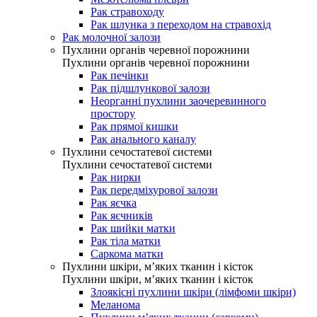
Рак стравоходу
Рак шлунка з переходом на стравохід
Рак молочної залози
Пухлини органів черевної порожнини
Пухлини органів черевної порожнини
Рак печінки
Рак підшлункової залози
Неорганні пухлини заочеревинного
простору
Рак прямої кишки
Рак анального каналу
Пухлини сечостатевої системи
Пухлини сечостатевої системи
Рак нирки
Рак передміхурової залози
Рак яєчка
Рак яєчників
Рак шийки матки
Рак тіла матки
Саркома матки
Пухлини шкіри, м’яких тканин і кісток
Пухлини шкіри, м’яких тканин і кісток
Злоякісні пухлини шкіри (лімфоми шкіри)
Меланома