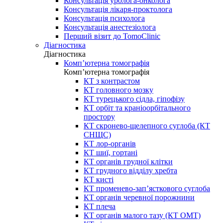
Консультація уролога-онколога
Консультація лікаря-проктолога
Консультація психолога
Консультація анестезіолога
Перший візит до TomoClinic
Діагностика
Діагностика
Комп’ютерна томографія
Комп’ютерна томографія
КТ з контрастом
КТ головного мозку
КТ турецького сідла, гіпофізу
КТ орбіт та краніоорбітального
простору
КТ скронево-щелепного суглоба (КТ
СНЩС)
КТ лор-органів
КТ шиї, гортані
КТ органів грудної клітки
КТ грудного відділу хребта
КТ кисті
КТ променево-зап’ясткового суглоба
КТ органів черевної порожнини
КТ плеча
КТ органів малого тазу (КТ ОМТ)