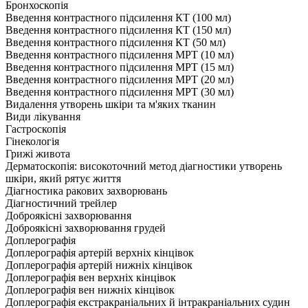
Бронхоскопія
Введення контрастного підсилення КТ (100 мл)
Введення контрастного підсилення КТ (150 мл)
Введення контрастного підсилення КТ (50 мл)
Введення контрастного підсилення МРТ (10 мл)
Введення контрастного підсилення МРТ (15 мл)
Введення контрастного підсилення МРТ (20 мл)
Введення контрастного підсилення МРТ (30 мл)
Видалення утворень шкіри та м'яких тканин
Види лікування
Гастроскопія
Гінекологія
Грижі живота
Дерматоскопія: високоточний метод діагностики утворень
шкіри, який рятує життя
Діагностика ракових захворювань
Діагностичний трейлер
Доброякісні захворювання
Доброякісні захворювання грудей
Доплерографія
Доплерографія артерій верхніх кінцівок
Доплерографія артерій нижніх кінцівок
Доплерографія вен верхніх кінцівок
Доплерографія вен нижніх кінцівок
Доплерографія екстракраніальних й інтракраніальних судин