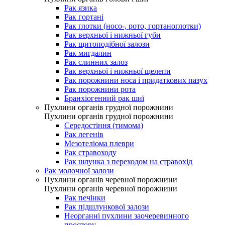
Рак язика
Рак гортані
Рак глотки (носо-, рото, гортаноглотки)
Рак верхньої і нижньої губи
Рак щитоподібної залози
Рак мигдалин
Рак слинних залоз
Рак верхньої і нижньої щелепи
Рак порожнини носа і придаткових пазух
Рак порожнини рота
Бранхіогенний рак шиї
Пухлини органів грудної порожнини
Пухлини органів грудної порожнини
Середостіння (тимома)
Рак легенів
Мезотеліома плеври
Рак стравоходу
Рак шлунка з переходом на стравохід
Рак молочної залози
Пухлини органів черевної порожнини
Пухлини органів черевної порожнини
Рак печінки
Рак підшлункової залози
Неорганні пухлини заочеревинного
простору