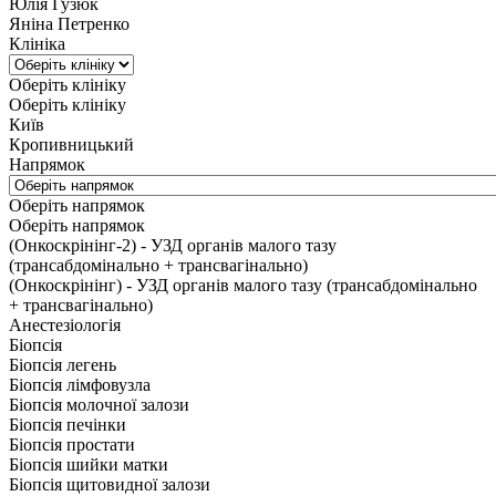
Юлія Гузюк
Яніна Петренко
Клініка
Оберіть клініку
Оберіть клініку
Київ
Кропивницький
Напрямок
Оберіть напрямок
Оберіть напрямок
(Онкоскрінінг-2) - УЗД органів малого тазу
(трансабдомінально + трансвагінально)
(Онкоскрінінг) - УЗД органів малого тазу (трансабдомінально
+ трансвагінально)
Анестезіологія
Біопсія
Біопсія легень
Біопсія лімфовузла
Біопсія молочної залози
Біопсія печінки
Біопсія простати
Біопсія шийки матки
Біопсія щитовидної залози