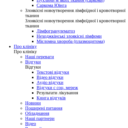
Пухлини м’яких тканин (саркоми)
Саркома Юінга
Злоякісні новоутворення лімфоїдної і кровотворної
тканин
Злоякісні новоутворення лімфоїдної і кровотворної
тканин
Лімфогранулематоз
Неходжкінські злоякісні лімфоми
Мієломна хвороба (плазмоцитома)
Про клініку
Про клініку
Наші переваги
Відгуки
Відгуки
Текстові відгуки
Відео відгуки
Аудіо відгуки
Відгуки с соц. мереж
Результати лікування
Книга відгуків
Новини
Поширені питання
Обладнання
Наші партнери
Відео