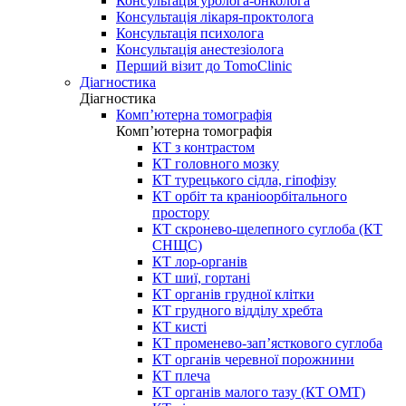
Консультація уролога-онколога
Консультація лікаря-проктолога
Консультація психолога
Консультація анестезіолога
Перший візит до TomoClinic
Діагностика
Діагностика
Комп’ютерна томографія
Комп’ютерна томографія
КТ з контрастом
КТ головного мозку
КТ турецького сідла, гіпофізу
КТ орбіт та краніоорбітального
простору
КТ скронево-щелепного суглоба (КТ
СНЩС)
КТ лор-органів
КТ шиї, гортані
КТ органів грудної клітки
КТ грудного відділу хребта
КТ кисті
КТ променево-зап’ясткового суглоба
КТ органів черевної порожнини
КТ плеча
КТ органів малого тазу (КТ ОМТ)