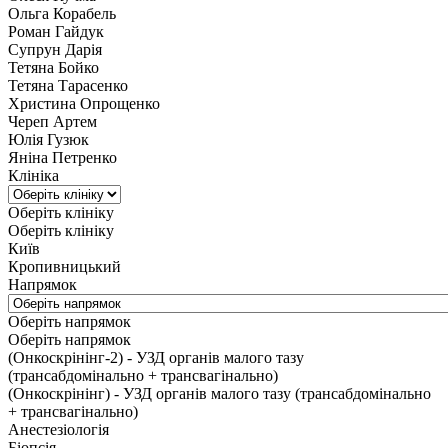
Ольга Корабель
Роман Гайдук
Супрун Дарія
Тетяна Бойко
Тетяна Тарасенко
Христина Опрощенко
Череп Артем
Юлія Гузюк
Яніна Петренко
Клініка
Оберіть клініку
Оберіть клініку
Київ
Кропивницький
Напрямок
Оберіть напрямок
Оберіть напрямок
(Онкоскрінінг-2) - УЗД органів малого тазу
(трансабдомінально + трансвагінально)
(Онкоскрінінг) - УЗД органів малого тазу (трансабдомінально
+ трансвагінально)
Анестезіологія
Біопсія