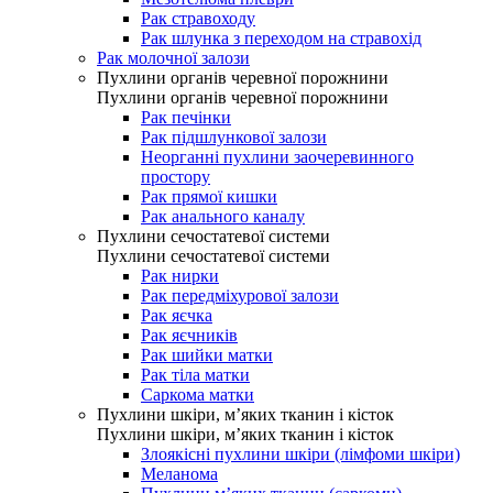
Рак стравоходу
Рак шлунка з переходом на стравохід
Рак молочної залози
Пухлини органів черевної порожнини
Пухлини органів черевної порожнини
Рак печінки
Рак підшлункової залози
Неорганні пухлини заочеревинного
простору
Рак прямої кишки
Рак анального каналу
Пухлини сечостатевої системи
Пухлини сечостатевої системи
Рак нирки
Рак передміхурової залози
Рак яєчка
Рак яєчників
Рак шийки матки
Рак тіла матки
Саркома матки
Пухлини шкіри, м’яких тканин і кісток
Пухлини шкіри, м’яких тканин і кісток
Злоякісні пухлини шкіри (лімфоми шкіри)
Меланома