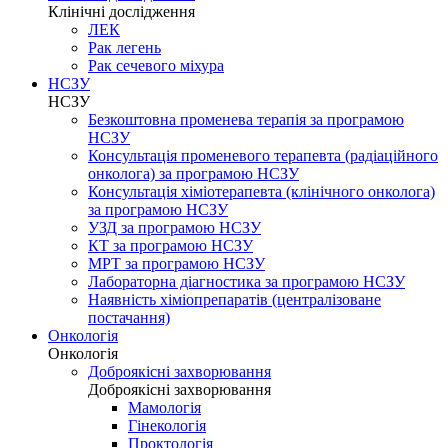
Клінічні дослідження
ЛЕК
Рак легень
Рак сечевого міхура
НСЗУ
НСЗУ
Безкоштовна променева терапія за програмою
НСЗУ
Консультація променевого терапевта (радіаційного
онколога) за програмою НСЗУ
Консультація хіміотерапевта (клінічного онколога)
за програмою НСЗУ
УЗД за програмою НСЗУ
КТ за програмою НСЗУ
МРТ за програмою НСЗУ
Лабораторна діагностика за програмою НСЗУ
Наявність хіміопрепаратів (централізоване
постачання)
Онкологія
Онкологія
Доброякісні захворювання
Доброякісні захворювання
Мамологія
Гінекологія
Проктологія