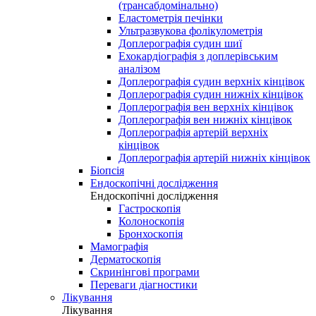
(трансабдомінально)
Еластометрія печінки
Ультразвукова фолікулометрія
Доплерографія судин шиї
Ехокардіографія з доплерівським
аналізом
Доплерографія судин верхніх кінцівок
Доплерографія судин нижніх кінцівок
Доплерографія вен верхніх кінцівок
Доплерографія вен нижніх кінцівок
Доплерографія артерій верхніх
кінцівок
Доплерографія артерій нижніх кінцівок
Біопсія
Ендоскопічні дослідження
Ендоскопічні дослідження
Гастроскопія
Колоноскопія
Бронхоскопія
Мамографія
Дерматоскопія
Скринінгові програми
Переваги діагностики
Лікування
Лікування