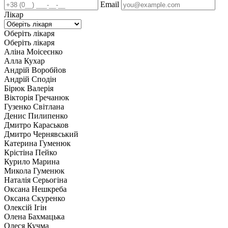
Email
Лікар
Оберіть лікаря
Оберіть лікаря
Аліна Моісеєнко
Алла Кухар
Андрій Воробйов
Андрій Сподін
Бірюк Валерія
Вікторія Гречанюк
Гузенко Світлана
Денис Пилипенко
Дмитро Караськов
Дмитро Чернявський
Катерина Гуменюк
Крістіна Пейко
Курило Марина
Микола Гуменюк
Наталія Серьогіна
Оксана Нешкреба
Оксана Скуренко
Олексій Ігін
Олена Бахмацька
Олеся Кучма