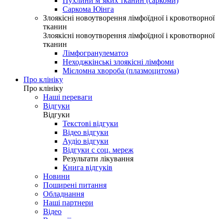
Пухлини м’яких тканин (саркоми)
Саркома Юінга
Злоякісні новоутворення лімфоїдної і кровотворної
тканин
Злоякісні новоутворення лімфоїдної і кровотворної
тканин
Лімфогранулематоз
Неходжкінські злоякісні лімфоми
Мієломна хвороба (плазмоцитома)
Про клініку
Про клініку
Наші переваги
Відгуки
Відгуки
Текстові відгуки
Відео відгуки
Аудіо відгуки
Відгуки с соц. мереж
Результати лікування
Книга відгуків
Новини
Поширені питання
Обладнання
Наші партнери
Відео