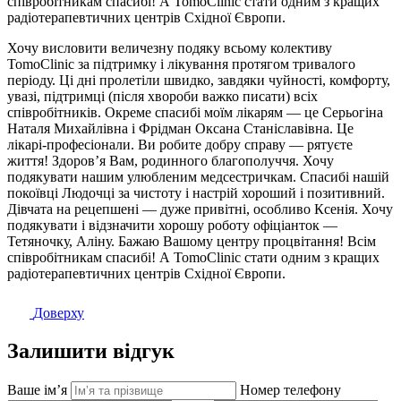
співробітникам спасибі! А TomoClinic стати одним з кращих
радіотерапевтичних центрів Східної Європи.
Хочу висловити величезну подяку всьому колективу
TomoClinic за підтримку і лікування протягом тривалого
періоду. Ці дні пролетіли швидко, завдяки чуйності, комфорту,
увазі, підтримці (після хвороби важко писати) всіх
співробітників. Окреме спасибі моїм лікарям — це Серьогіна
Наталя Михайлівна і Фрідман Оксана Станіславівна. Це
лікарі-професіонали. Ви робите добру справу — рятуєте
життя! Здоров’я Вам, родинного благополуччя. Хочу
подякувати нашим улюбленим медсестричкам. Спасибі нашій
покоївці Людочці за чистоту і настрій хороший і позитивний.
Дівчата на рецепшені — дуже привітні, особливо Ксенія. Хочу
подякувати і відзначити хорошу роботу офіціанток —
Тетяночку, Аліну. Бажаю Вашому центру процвітання! Всім
співробітникам спасибі! А TomoClinic стати одним з кращих
радіотерапевтичних центрів Східної Європи.
Доверху
Залишити відгук
Ваше імʼя
Номер телефону