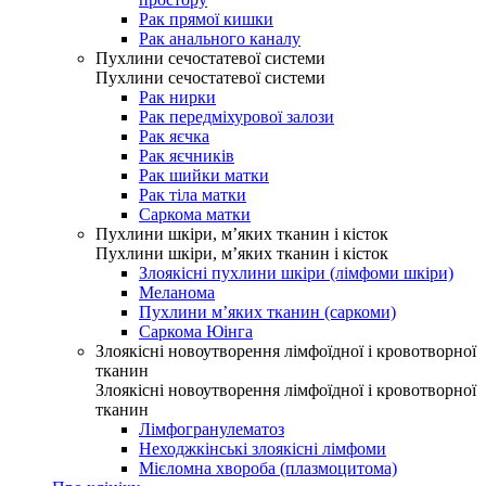
Рак прямої кишки
Рак анального каналу
Пухлини сечостатевої системи
Пухлини сечостатевої системи
Рак нирки
Рак передміхурової залози
Рак яєчка
Рак яєчників
Рак шийки матки
Рак тіла матки
Саркома матки
Пухлини шкіри, м’яких тканин і кісток
Пухлини шкіри, м’яких тканин і кісток
Злоякісні пухлини шкіри (лімфоми шкіри)
Меланома
Пухлини м’яких тканин (саркоми)
Саркома Юінга
Злоякісні новоутворення лімфоїдної і кровотворної
тканин
Злоякісні новоутворення лімфоїдної і кровотворної
тканин
Лімфогранулематоз
Неходжкінські злоякісні лімфоми
Мієломна хвороба (плазмоцитома)