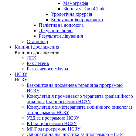
Мамографія
Біопсія у TomoClinic
Урологічна хірургія
Консультація проктолога
Паліативна допомога
Лікування болю
Результати лікування
Стаціонар
Клінічні дослідження
Клінічні дослідження
ЛЕК
Рак легень
Рак сечевого міхура
НСЗУ
НСЗУ
Безкоштовна променева терапія за програмою
НСЗУ
Консультація променевого терапевта (радіаційного
онколога) за програмою НСЗУ
Консультація хіміотерапевта (клінічного онколога)
за програмою НСЗУ
УЗД за програмою НСЗУ
КТ за програмою НСЗУ
МРТ за програмою НСЗУ
Лабораторна діагностика за програмою НСЗУ