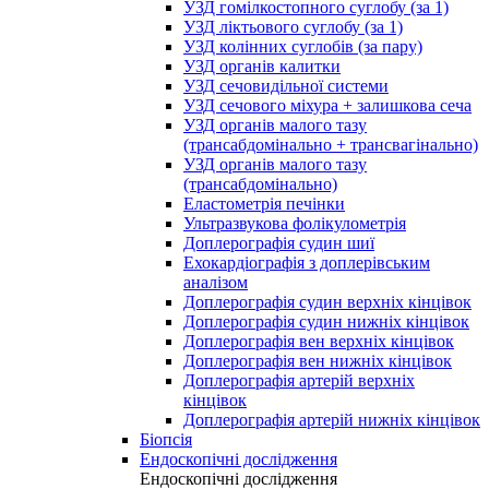
УЗД гомілкостопного суглобу (за 1)
УЗД ліктьового суглобу (за 1)
УЗД колінних суглобів (за пару)
УЗД органів калитки
УЗД сечовидільної системи
УЗД сечового міхура + залишкова сеча
УЗД органів малого тазу
(трансабдомінально + трансвагінально)
УЗД органів малого тазу
(трансабдомінально)
Еластометрія печінки
Ультразвукова фолікулометрія
Доплерографія судин шиї
Ехокардіографія з доплерівським
аналізом
Доплерографія судин верхніх кінцівок
Доплерографія судин нижніх кінцівок
Доплерографія вен верхніх кінцівок
Доплерографія вен нижніх кінцівок
Доплерографія артерій верхніх
кінцівок
Доплерографія артерій нижніх кінцівок
Біопсія
Ендоскопічні дослідження
Ендоскопічні дослідження