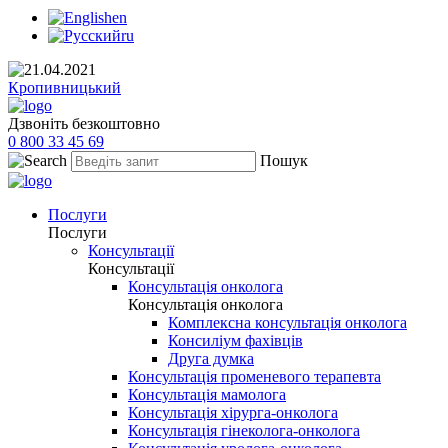
en
ru
Кропивницький
Дзвоніть безкоштовно
0 800 33 45 69
Пошук
Послуги
Послуги
Консультації
Консультації
Консультація онколога
Консультація онколога
Комплексна консультація онколога
Консиліум фахівців
Друга думка
Консультація променевого терапевта
Консультація мамолога
Консультація хірурга-онколога
Консультація гінеколога-онколога