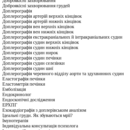
Доброякісні захворювання
Доброякісні захворювання грудей
Доплерографія
Доплерографія артерій верхніх кінцівок
Доплерографія артерій нижніх кінцівок
Доплерографія вен верхніх кінцівок
Доплерографія вен нижніх кінцівок
Доплерографія екстракраніальних й інтракраніальних судин
Доплерографія судин верхніх кінцівок
Доплерографія судин нижніх кінцівок
Доплерографія судин нирок
Доплерографія судин печінки
Доплерографія судин селезінки
Доплерографія судин шиї
Доплерографія черевного відділу аорти та здухвинних судин
Еластографія печінки
Еластометрія печінки
Емболізація
Ендокринолог
Ендоскопічні дослідження
ЕРХПГ
Ехокардіографія з доплерівським аналізом
Ідеальні груди. Як збуваються мрії?
Імунотерапія
Індивідуальна консультація психолога