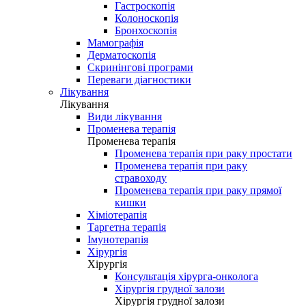
Гастроскопія
Колоноскопія
Бронхоскопія
Мамографія
Дерматоскопія
Скринінгові програми
Переваги діагностики
Лікування
Лікування
Види лікування
Променева терапія
Променева терапія
Променева терапія при раку простати
Променева терапія при раку
стравоходу
Променева терапія при раку прямої
кишки
Хіміотерапія
Таргетна терапія
Імунотерапія
Хірургія
Хірургія
Консультація хірурга-онколога
Хірургія грудної залози
Хірургія грудної залози