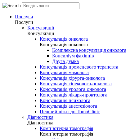
Послуги
Послуги
Консультації
Консультації
Консультація онколога
Консультація онколога
Комплексна консультація онколога
Консиліум фахівців
Друга думка
Консультація променевого терапевта
Консультація мамолога
Консультація хірурга-онколога
Консультація гінеколога-онколога
Консультація уролога-онколога
Консультація лікаря-проктолога
Консультація психолога
Консультація анестезіолога
Перший візит до TomoClinic
Діагностика
Діагностика
Комп’ютерна томографія
Комп’ютерна томографія