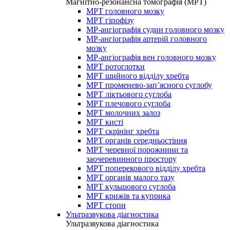
Магнітно-резонансна томографія (МРТ)
МРТ головного мозку
МРТ гіпофізу
МР-ангіографія судин головного мозку
МР-ангіографія артерій головного
мозку
МР-ангіографія вен головного мозку
МРТ ротоглотки
МРТ шийного відділу хребта
МРТ променево-зап’ясного суглобу
МРТ ліктьового суглоба
МРТ плечового суглоба
МРТ молочних залоз
МРТ кисті
МРТ скрінінг хребта
МРТ органів середньостіння
МРТ черевної порожнини та
заочеревинного простору
МРТ поперекового відділу хребта
МРТ органів малого тазу
МРТ кульшового суглоба
МРТ крижів та куприка
МРТ стопи
Ультразвукова діагностика
Ультразвукова діагностика