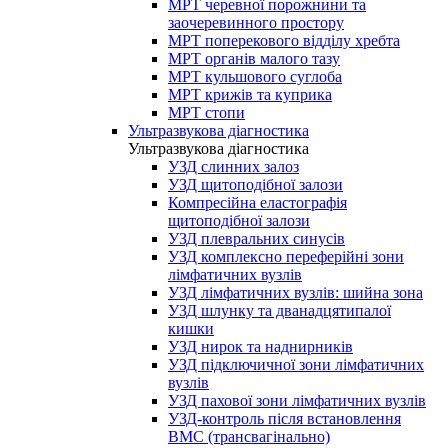
МРТ черевної порожнини та
заочеревинного простору
МРТ поперекового відділу хребта
МРТ органів малого тазу
МРТ кульшового суглоба
МРТ крижів та куприка
МРТ стопи
Ультразвукова діагностика
Ультразвукова діагностика
УЗД слинних залоз
УЗД щитоподібної залози
Компресійна еластографія
щитоподібної залози
УЗД плевральних синусів
УЗД комплексно переферійні зони
лімфатичних вузлів
УЗД лімфатичних вузлів: шийна зона
УЗД шлунку та дванадцятипалої
кишки
УЗД нирок та наднирників
УЗД підключичної зони лімфатичних
вузлів
УЗД пахової зони лімфатичних вузлів
УЗД-контроль після встановлення
ВМС (трансвагінально)