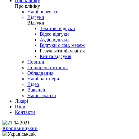
Про клініку
Про клініку
Наші переваги
Відгуки
Відгуки
Текстові відгуки
Відео відгуки
Аудіо відгуки
Відгуки с соц. мереж
Результати лікування
Книга відгуків
Новини
Поширені питання
Обладнання
Наші партнери
Відео
Вакансії
Наші гарантії
Лікарі
Ціни
Контакти
Кропивницький
uk