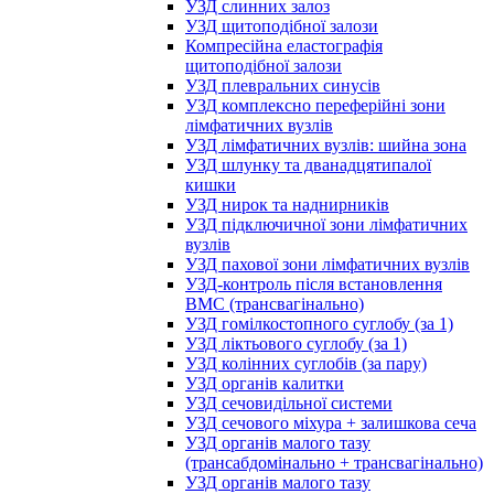
УЗД слинних залоз
УЗД щитоподібної залози
Компресійна еластографія
щитоподібної залози
УЗД плевральних синусів
УЗД комплексно переферійні зони
лімфатичних вузлів
УЗД лімфатичних вузлів: шийна зона
УЗД шлунку та дванадцятипалої
кишки
УЗД нирок та наднирників
УЗД підключичної зони лімфатичних
вузлів
УЗД пахової зони лімфатичних вузлів
УЗД-контроль після встановлення
ВМС (трансвагінально)
УЗД гомілкостопного суглобу (за 1)
УЗД ліктьового суглобу (за 1)
УЗД колінних суглобів (за пару)
УЗД органів калитки
УЗД сечовидільної системи
УЗД сечового міхура + залишкова сеча
УЗД органів малого тазу
(трансабдомінально + трансвагінально)
УЗД органів малого тазу