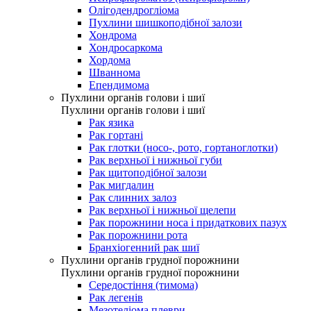
Олігодендрогліома
Пухлини шишкоподібної залози
Хондрома
Хондросаркома
Хордома
Шваннома
Епендимома
Пухлини органів голови і шиї
Пухлини органів голови і шиї
Рак язика
Рак гортані
Рак глотки (носо-, рото, гортаноглотки)
Рак верхньої і нижньої губи
Рак щитоподібної залози
Рак мигдалин
Рак слинних залоз
Рак верхньої і нижньої щелепи
Рак порожнини носа і придаткових пазух
Рак порожнини рота
Бранхіогенний рак шиї
Пухлини органів грудної порожнини
Пухлини органів грудної порожнини
Середостіння (тимома)
Рак легенів
Мезотеліома плеври