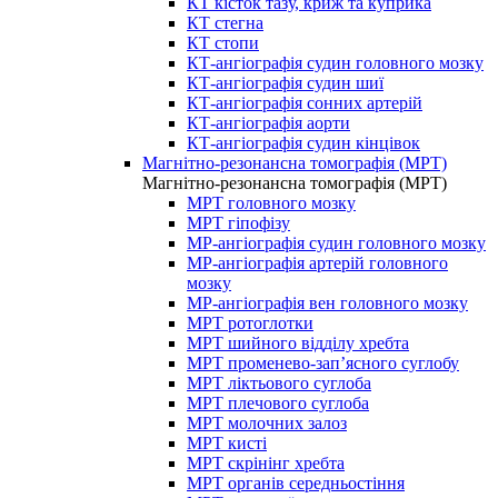
КТ кісток тазу, криж та куприка
КТ стегна
КТ стопи
КТ-ангіографія судин головного мозку
КТ-ангіографія судин шиї
КТ-ангіографія сонних артерій
КТ-ангіографія аорти
КТ-ангіографія судин кінцівок
Магнітно-резонансна томографія (МРТ)
Магнітно-резонансна томографія (МРТ)
МРТ головного мозку
МРТ гіпофізу
МР-ангіографія судин головного мозку
МР-ангіографія артерій головного
мозку
МР-ангіографія вен головного мозку
МРТ ротоглотки
МРТ шийного відділу хребта
МРТ променево-зап’ясного суглобу
МРТ ліктьового суглоба
МРТ плечового суглоба
МРТ молочних залоз
МРТ кисті
МРТ скрінінг хребта
МРТ органів середньостіння