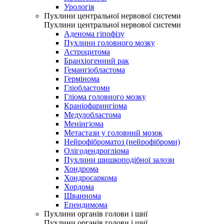
Урологія
Пухлини центральної нервової системи
Пухлини центральної нервової системи
Аденома гіпофізу
Пухлини головного мозку
Астроцитома
Бранхіогенний рак
Гемангіобластома
Гермінома
Гліобластоми
Гліома головного мозку
Краніофарингіома
Медулобластома
Менінгіома
Метастази у головний мозок
Нейрофіброматоз (нейрофіброми)
Олігодендрогліома
Пухлини шишкоподібної залози
Хондрома
Хондросаркома
Хордома
Шваннома
Епендимома
Пухлини органів голови і шиї
Пухлини органів голови і шиї