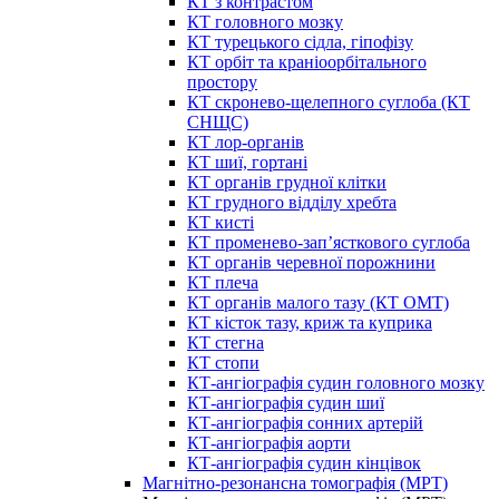
КТ з контрастом
КТ головного мозку
КТ турецького сідла, гіпофізу
КТ орбіт та краніоорбітального
простору
КТ скронево-щелепного суглоба (КТ
СНЩС)
КТ лор-органів
КТ шиї, гортані
КТ органів грудної клітки
КТ грудного відділу хребта
КТ кисті
КТ променево-зап’ясткового суглоба
КТ органів черевної порожнини
КТ плеча
КТ органів малого тазу (КТ ОМТ)
КТ кісток тазу, криж та куприка
КТ стегна
КТ стопи
КТ-ангіографія судин головного мозку
КТ-ангіографія судин шиї
КТ-ангіографія сонних артерій
КТ-ангіографія аорти
КТ-ангіографія судин кінцівок
Магнітно-резонансна томографія (МРТ)