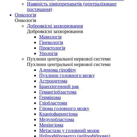
Наявність хіміопрепаратів (централізоване
постачання)
Онкологія
Онкологія
Доброякісні захворювання
Доброякісні захворювання
Мамологія
Гінекологія
Проктологія
Урологія
Пухлини центральної нервової системи
Пухлини центральної нервової системи
Аденома гіпофізу
Пухлини головного мозку
Астроцитома
Бранхіогенний рак
Гемангіобластома
Гермінома
Гліобластоми
Гліома головного мозку
Краніофарингіома
Медулобластома
Менінгіома
Метастази у головний мозок
Нейрофіброматоз (нейрофіброми)