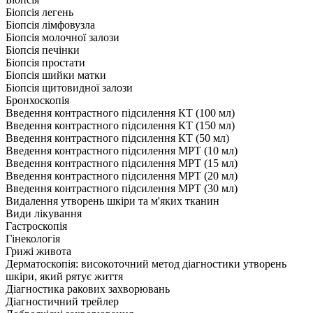
Біопсія легень
Біопсія лімфовузла
Біопсія молочної залози
Біопсія печінки
Біопсія простати
Біопсія шийки матки
Біопсія щитовидної залози
Бронхоскопія
Введення контрастного підсилення КТ (100 мл)
Введення контрастного підсилення КТ (150 мл)
Введення контрастного підсилення КТ (50 мл)
Введення контрастного підсилення МРТ (10 мл)
Введення контрастного підсилення МРТ (15 мл)
Введення контрастного підсилення МРТ (20 мл)
Введення контрастного підсилення МРТ (30 мл)
Видалення утворень шкіри та м'яких тканин
Види лікування
Гастроскопія
Гінекологія
Грижі живота
Дерматоскопія: високоточний метод діагностики утворень
шкіри, який рятує життя
Діагностика ракових захворювань
Діагностичний трейлер