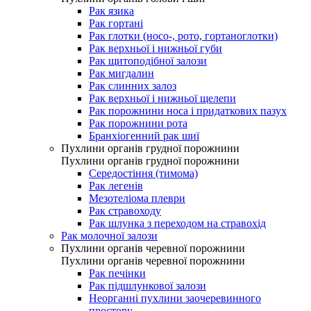
Рак язика
Рак гортані
Рак глотки (носо-, рото, гортаноглотки)
Рак верхньої і нижньої губи
Рак щитоподібної залози
Рак мигдалин
Рак слинних залоз
Рак верхньої і нижньої щелепи
Рак порожнини носа і придаткових пазух
Рак порожнини рота
Бранхіогенний рак шиї
Пухлини органів грудної порожнини
Пухлини органів грудної порожнини
Середостіння (тимома)
Рак легенів
Мезотеліома плеври
Рак стравоходу
Рак шлунка з переходом на стравохід
Рак молочної залози
Пухлини органів черевної порожнини
Пухлини органів черевної порожнини
Рак печінки
Рак підшлункової залози
Неорганні пухлини заочеревинного
простору