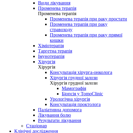
Види лікування
Променева терапія
Променева терапія
Променева терапія при раку простати
Променева терапія при раку
стравоходу
Променева терапія при раку прямої
кишки
Хіміотерапія
Таргетна терапія
Імунотерапія
Хірургія
Хірургія
Консультація хірурга-онколога
Хірургія грудної залози
Хірургія грудної залози
Мамографія
Біопсія у TomoClinic
Урологічна хірургія
Консультація проктолога
Паліативна допомога
Лікування болю
Результати лікування
Стаціонар
Клінічні дослідження