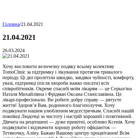
Головна
/
21.04.2021
21.04.2021
26.03.2024
Хочу висловити величезну подяку всьому колективу
TomoClinic за підтримку і лікування протягом тривалого
періоду. Ці дні пролетіли швидко, завдяки чуйності, комфорту,
увазі, підтримці (після хвороби важко писати) всіх
співробітників. Окреме спасибі моїм лікарям — це Серьогіна
Наталя Михайлівна і Фрідман Оксана Станіславівна. Це
лікарі-професіонали. Ви робите добру справу — рятуєте
життя! Здоров’я Вам, родинного благополуччя. Хочу
подякувати нашим улюбленим медсестричкам. Спасибі нашій
покоївці Людочці за чистоту і настрій хороший і позитивний.
Дівчата на рецепшені — дуже привітні, особливо Ксенія. Хочу
подякувати і відзначити хорошу роботу офіціанток —
Тетяночку, Аліну. Бажаю Вашому центру процвітання! Всім