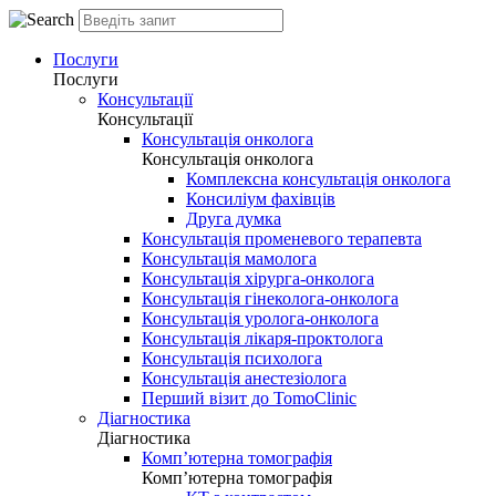
Послуги
Послуги
Консультації
Консультації
Консультація онколога
Консультація онколога
Комплексна консультація онколога
Консиліум фахівців
Друга думка
Консультація променевого терапевта
Консультація мамолога
Консультація хірурга-онколога
Консультація гінеколога-онколога
Консультація уролога-онколога
Консультація лікаря-проктолога
Консультація психолога
Консультація анестезіолога
Перший візит до TomoClinic
Діагностика
Діагностика
Комп’ютерна томографія
Комп’ютерна томографія