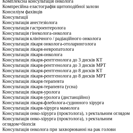
Комплексна консультація онколога
Компресійна еластографія щитоподібної залози
Консиліум фахівців
Консультації
Консультація анестезіолога
Консультація гастроентеролога
Консультація гінеколога-онколога
Консультація клінічного / радіаційного онколога
Консультація лікаря онколога-отоларинголога
Консультація лікаря-невропатолога
Консультація лікаря-онколога
Консультація лікаря-рентгенолога до 3 дисків КТ
Консультація лікаря-рентгенолога до 3 дисків МРТ
Консультація лікаря-рентгенолога до 8 дисків КТ
Консультація лікаря-рентгенолога до 8 дисків МРТ
Консультація лікаря-терапевта
Консультація лікаря-терапевта (усна)
Консультація лікаря-уролога
Консультація лікаря-уролога (дистанційно)
Консультація лікаря-флеболога-судинного хірурга
Консультація лікаря-хірурга мамолога
Консультація онко-хірурга (проктолога), з ректальним оглядом
Консультація онко-хірурга (проктолога), з ректальним
оглядом+біопсія
Консультація онколога при захворюванні на рак голови