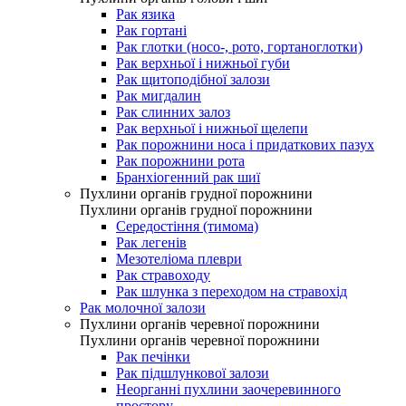
Рак язика
Рак гортані
Рак глотки (носо-, рото, гортаноглотки)
Рак верхньої і нижньої губи
Рак щитоподібної залози
Рак мигдалин
Рак слинних залоз
Рак верхньої і нижньої щелепи
Рак порожнини носа і придаткових пазух
Рак порожнини рота
Бранхіогенний рак шиї
Пухлини органів грудної порожнини
Пухлини органів грудної порожнини
Середостіння (тимома)
Рак легенів
Мезотеліома плеври
Рак стравоходу
Рак шлунка з переходом на стравохід
Рак молочної залози
Пухлини органів черевної порожнини
Пухлини органів черевної порожнини
Рак печінки
Рак підшлункової залози
Неорганні пухлини заочеревинного
простору