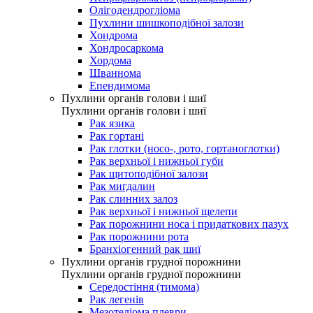
Олігодендрогліома
Пухлини шишкоподібної залози
Хондрома
Хондросаркома
Хордома
Шваннома
Епендимома
Пухлини органів голови і шиї
Пухлини органів голови і шиї
Рак язика
Рак гортані
Рак глотки (носо-, рото, гортаноглотки)
Рак верхньої і нижньої губи
Рак щитоподібної залози
Рак мигдалин
Рак слинних залоз
Рак верхньої і нижньої щелепи
Рак порожнини носа і придаткових пазух
Рак порожнини рота
Бранхіогенний рак шиї
Пухлини органів грудної порожнини
Пухлини органів грудної порожнини
Середостіння (тимома)
Рак легенів
Мезотеліома плеври