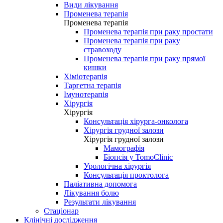
Види лікування
Променева терапія
Променева терапія
Променева терапія при раку простати
Променева терапія при раку
стравоходу
Променева терапія при раку прямої
кишки
Хіміотерапія
Таргетна терапія
Імунотерапія
Хірургія
Хірургія
Консультація хірурга-онколога
Хірургія грудної залози
Хірургія грудної залози
Мамографія
Біопсія у TomoClinic
Урологічна хірургія
Консультація проктолога
Паліативна допомога
Лікування болю
Результати лікування
Стаціонар
Клінічні дослідження