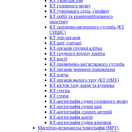
КТ з контрастом
КТ головного мозку
КТ турецького сідла, гіпофізу
КТ орбіт та краніоорбітального
простору
КТ скронево-щелепного суглоба (КТ
СНЩС)
КТ лор-органів
КТ шиї, гортані
КТ органів грудної клітки
КТ грудного відділу хребта
КТ кисті
КТ променево-зап’ясткового суглоба
КТ органів черевної порожнини
КТ плеча
КТ органів малого тазу (КТ ОМТ)
КТ кісток тазу, криж та куприка
КТ стегна
КТ стопи
КТ-ангіографія судин головного мозку
КТ-ангіографія судин шиї
КТ-ангіографія сонних артерій
КТ-ангіографія аорти
КТ-ангіографія судин кінцівок
Магнітно-резонансна томографія (МРТ)