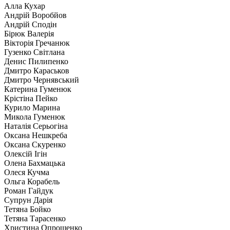
Алла Кухар
Андрій Воробйов
Андрій Сподін
Бірюк Валерія
Вікторія Гречанюк
Гузенко Світлана
Денис Пилипенко
Дмитро Караськов
Дмитро Чернявський
Катерина Гуменюк
Крістіна Пейко
Курило Марина
Микола Гуменюк
Наталія Серьогіна
Оксана Нешкреба
Оксана Скуренко
Олексій Ігін
Олена Бахмацька
Олеся Кучма
Ольга Корабель
Роман Гайдук
Супрун Дарія
Тетяна Бойко
Тетяна Тарасенко
Христина Опрощенко