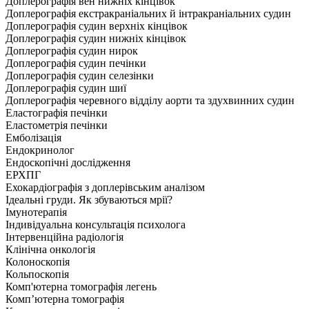
Доплерографія вен нижніх кінцівок
Доплерографія екстракраніальних й інтракраніальних судин
Доплерографія судин верхніх кінцівок
Доплерографія судин нижніх кінцівок
Доплерографія судин нирок
Доплерографія судин печінки
Доплерографія судин селезінки
Доплерографія судин шиї
Доплерографія черевного відділу аорти та здухвинних судин
Еластографія печінки
Еластометрія печінки
Емболізація
Ендокринолог
Ендоскопічні дослідження
ЕРХПГ
Ехокардіографія з доплерівським аналізом
Ідеальні груди. Як збуваються мрії?
Імунотерапія
Індивідуальна консультація психолога
Інтервенційна радіологія
Клінічна онкологія
Колоноскопія
Кольпоскопія
Комп'ютерна томографія легень
Комп’ютерна томографія