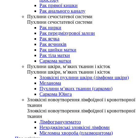
Рак прямої кишки
Рак анального каналу
Пухлини сечостатевої системи
Пухлини сечостатевої системи
Рак нирки
Рак передміхурової залози
Рак яєчка
Рак яєчників
Рак шийки матки
Рак тіла матки
Саркома матки
Пухлини шкіри, м’яких тканин і кісток
Пухлини шкіри, м’яких тканин і кісток
Злоякісні пухлини шкіри (лімфоми шкіри)
Меланома
Пухлини м’яких тканин (саркоми)
Саркома Юінга
Злоякісні новоутворення лімфоїдної і кровотворної
тканин
Злоякісні новоутворення лімфоїдної і кровотворної
тканин
Лімфогранулематоз
Неходжкінські злоякісні лімфоми
Мієломна хвороба (плазмоцитома)