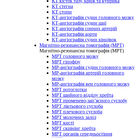
КТ кісток тазу, криж та куприка
КТ стегна
КТ стопи
КТ-ангіографія судин головного мозку
КТ-ангіографія судин шиї
КТ-ангіографія сонних артерій
КТ-ангіографія аорти
КТ-ангіографія судин кінцівок
Магнітно-резонансна томографія (МРТ)
Магнітно-резонансна томографія (МРТ)
МРТ головного мозку
МРТ гіпофізу
МР-ангіографія судин головного мозку
МР-ангіографія артерій головного
мозку
МР-ангіографія вен головного мозку
МРТ ротоглотки
МРТ шийного відділу хребта
МРТ променево-зап’ясного суглобу
МРТ ліктьового суглоба
МРТ плечового суглоба
МРТ молочних залоз
МРТ кисті
МРТ скрінінг хребта
МРТ органів середньостіння