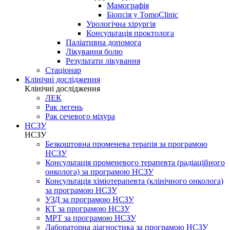
Мамографія
Біопсія у TomoClinic
Урологічна хірургія
Консультація проктолога
Паліативна допомога
Лікування болю
Результати лікування
Стаціонар
Клінічні дослідження
Клінічні дослідження
ЛЕК
Рак легень
Рак сечевого міхура
НСЗУ
НСЗУ
Безкоштовна променева терапія за програмою
НСЗУ
Консультація променевого терапевта (радіаційного
онколога) за програмою НСЗУ
Консультація хіміотерапевта (клінічного онколога)
за програмою НСЗУ
УЗД за програмою НСЗУ
КТ за програмою НСЗУ
МРТ за програмою НСЗУ
Лабораторна діагностика за програмою НСЗУ