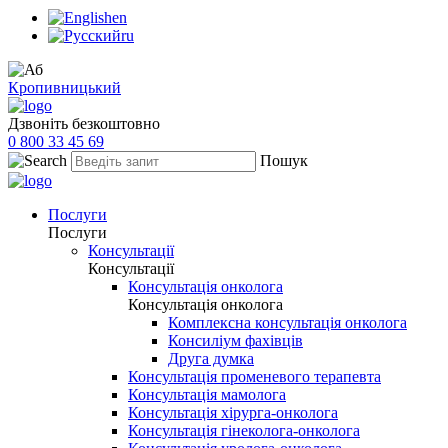
en
ru
Кропивницький
Дзвоніть безкоштовно
0 800 33 45 69
Пошук
Послуги
Послуги
Консультації
Консультації
Консультація онколога
Консультація онколога
Комплексна консультація онколога
Консиліум фахівців
Друга думка
Консультація променевого терапевта
Консультація мамолога
Консультація хірурга-онколога
Консультація гінеколога-онколога