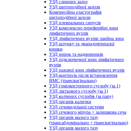
УЗД слинних залоз
УЗД щитоподібної залози
Компресійна еластографія
щитоподібної залози
УЗД плевральних синусів
УЗД комплексно переферійні зони
лімфатичних вузлів
УЗД лімфатичних вузлів: шийна зона
УЗД шлунку та дванадцятипалої
кишки
УЗД нирок та наднирників
УЗД підключичної зони лімфатичних
вузлів
УЗД пахової зони лімфатичних вузлів
УЗД-контроль після встановлення
ВМС (трансвагінально)
УЗД гомілкостопного суглобу (за 1)
УЗД ліктьового суглобу (за 1)
УЗД колінних суглобів (за пару)
УЗД органів калитки
УЗД сечовидільної системи
УЗД сечового міхура + залишкова сеча
УЗД органів малого тазу
(трансабдомінально + трансвагінально)
УЗД органів малого тазу