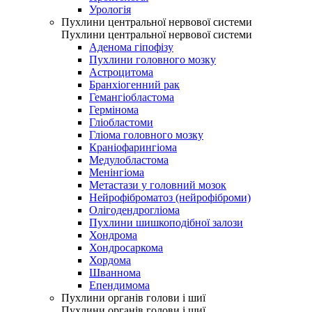
Урологія
Пухлини центральної нервової системи
Пухлини центральної нервової системи
Аденома гіпофізу
Пухлини головного мозку
Астроцитома
Бранхіогенний рак
Гемангіобластома
Гермінома
Гліобластоми
Гліома головного мозку
Краніофарингіома
Медулобластома
Менінгіома
Метастази у головний мозок
Нейрофіброматоз (нейрофіброми)
Олігодендрогліома
Пухлини шишкоподібної залози
Хондрома
Хондросаркома
Хордома
Шваннома
Епендимома
Пухлини органів голови і шиї
Пухлини органів голови і шиї