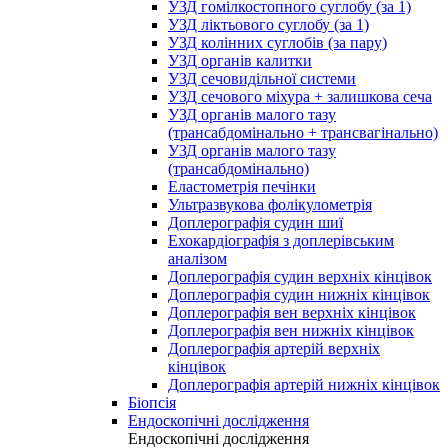
УЗД гомілкостопного суглобу (за 1)
УЗД ліктьового суглобу (за 1)
УЗД колінних суглобів (за пару)
УЗД органів калитки
УЗД сечовидільної системи
УЗД сечового міхура + залишкова сеча
УЗД органів малого тазу
(трансабдомінально + трансвагінально)
УЗД органів малого тазу
(трансабдомінально)
Еластометрія печінки
Ультразвукова фолікулометрія
Доплерографія судин шиї
Ехокардіографія з доплерівським
аналізом
Доплерографія судин верхніх кінцівок
Доплерографія судин нижніх кінцівок
Доплерографія вен верхніх кінцівок
Доплерографія вен нижніх кінцівок
Доплерографія артерій верхніх
кінцівок
Доплерографія артерій нижніх кінцівок
Біопсія
Ендоскопічні дослідження
Ендоскопічні дослідження