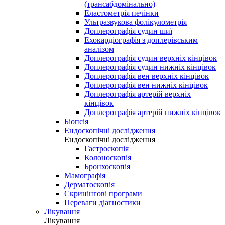
(трансабдомінально)
Еластометрія печінки
Ультразвукова фолікулометрія
Доплерографія судин шиї
Ехокардіографія з доплерівським
аналізом
Доплерографія судин верхніх кінцівок
Доплерографія судин нижніх кінцівок
Доплерографія вен верхніх кінцівок
Доплерографія вен нижніх кінцівок
Доплерографія артерій верхніх
кінцівок
Доплерографія артерій нижніх кінцівок
Біопсія
Ендоскопічні дослідження
Ендоскопічні дослідження
Гастроскопія
Колоноскопія
Бронхоскопія
Мамографія
Дерматоскопія
Скринінгові програми
Переваги діагностики
Лікування
Лікування