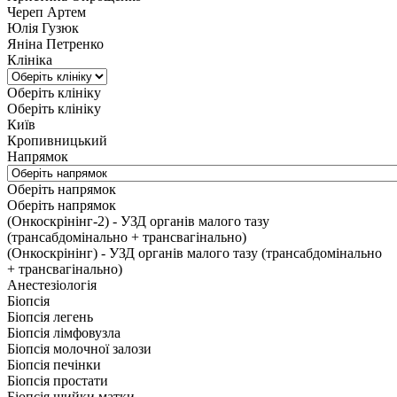
Череп Артем
Юлія Гузюк
Яніна Петренко
Клініка
Оберіть клініку
Оберіть клініку
Київ
Кропивницький
Напрямок
Оберіть напрямок
Оберіть напрямок
(Онкоскрінінг-2) - УЗД органів малого тазу
(трансабдомінально + трансвагінально)
(Онкоскрінінг) - УЗД органів малого тазу (трансабдомінально
+ трансвагінально)
Анестезіологія
Біопсія
Біопсія легень
Біопсія лімфовузла
Біопсія молочної залози
Біопсія печінки
Біопсія простати
Біопсія шийки матки