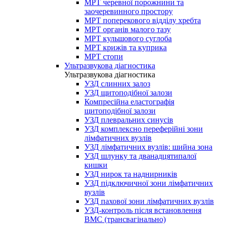
МРТ черевної порожнини та
заочеревинного простору
МРТ поперекового відділу хребта
МРТ органів малого тазу
МРТ кульшового суглоба
МРТ крижів та куприка
МРТ стопи
Ультразвукова діагностика
Ультразвукова діагностика
УЗД слинних залоз
УЗД щитоподібної залози
Компресійна еластографія
щитоподібної залози
УЗД плевральних синусів
УЗД комплексно переферійні зони
лімфатичних вузлів
УЗД лімфатичних вузлів: шийна зона
УЗД шлунку та дванадцятипалої
кишки
УЗД нирок та наднирників
УЗД підключичної зони лімфатичних
вузлів
УЗД пахової зони лімфатичних вузлів
УЗД-контроль після встановлення
ВМС (трансвагінально)