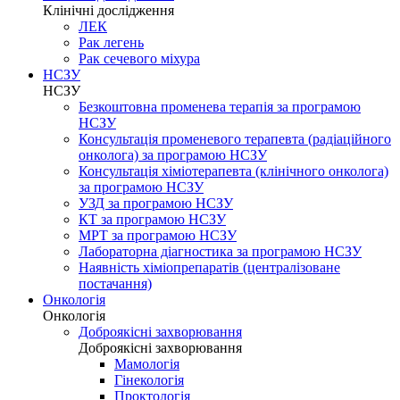
Клінічні дослідження
ЛЕК
Рак легень
Рак сечевого міхура
НСЗУ
НСЗУ
Безкоштовна променева терапія за програмою
НСЗУ
Консультація променевого терапевта (радіаційного
онколога) за програмою НСЗУ
Консультація хіміотерапевта (клінічного онколога)
за програмою НСЗУ
УЗД за програмою НСЗУ
КТ за програмою НСЗУ
МРТ за програмою НСЗУ
Лабораторна діагностика за програмою НСЗУ
Наявність хіміопрепаратів (централізоване
постачання)
Онкологія
Онкологія
Доброякісні захворювання
Доброякісні захворювання
Мамологія
Гінекологія
Проктологія