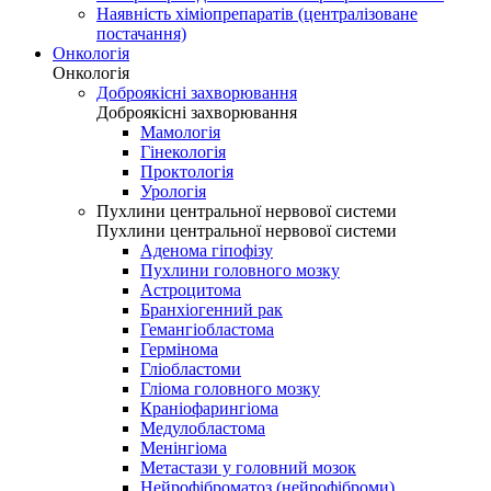
Наявність хіміопрепаратів (централізоване
постачання)
Онкологія
Онкологія
Доброякісні захворювання
Доброякісні захворювання
Мамологія
Гінекологія
Проктологія
Урологія
Пухлини центральної нервової системи
Пухлини центральної нервової системи
Аденома гіпофізу
Пухлини головного мозку
Астроцитома
Бранхіогенний рак
Гемангіобластома
Гермінома
Гліобластоми
Гліома головного мозку
Краніофарингіома
Медулобластома
Менінгіома
Метастази у головний мозок
Нейрофіброматоз (нейрофіброми)