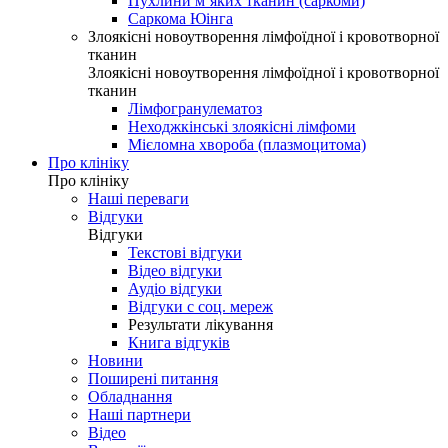
Пухлини м’яких тканин (саркоми)
Саркома Юінга
Злоякісні новоутворення лімфоїдної і кровотворної
тканин
Злоякісні новоутворення лімфоїдної і кровотворної
тканин
Лімфогранулематоз
Неходжкінські злоякісні лімфоми
Мієломна хвороба (плазмоцитома)
Про клініку
Про клініку
Наші переваги
Відгуки
Відгуки
Текстові відгуки
Відео відгуки
Аудіо відгуки
Відгуки с соц. мереж
Результати лікування
Книга відгуків
Новини
Поширені питання
Обладнання
Наші партнери
Відео