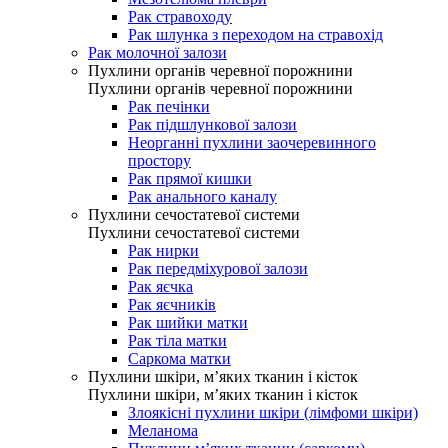
Рак стравоходу
Рак шлунка з переходом на стравохід
Рак молочної залози
Пухлини органів черевної порожнини
Пухлини органів черевної порожнини
Рак печінки
Рак підшлункової залози
Неорганні пухлини заочеревинного
простору
Рак прямої кишки
Рак анального каналу
Пухлини сечостатевої системи
Пухлини сечостатевої системи
Рак нирки
Рак передміхурової залози
Рак яєчка
Рак яєчників
Рак шийки матки
Рак тіла матки
Саркома матки
Пухлини шкіри, м’яких тканин і кісток
Пухлини шкіри, м’яких тканин і кісток
Злоякісні пухлини шкіри (лімфоми шкіри)
Меланома