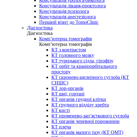
Консультація уролога-онколога
Консультація лікаря-проктолога
Консультація психолога
Консультація анестезіолога
Перший візит до TomoClinic
Діагностика
Діагностика
Комп’ютерна томографія
Комп’ютерна томографія
КТ з контрастом
КТ головного мозку
КТ турецького сідла, гіпофізу
КТ орбіт та краніоорбітального
простору
КТ скронево-щелепного суглоба (КТ
СНЩС)
КТ лор-органів
КТ шиї, гортані
КТ органів грудної клітки
КТ грудного відділу хребта
КТ кисті
КТ променево-зап’ясткового суглоба
КТ органів черевної порожнини
КТ плеча
КТ органів малого тазу (КТ ОМТ)