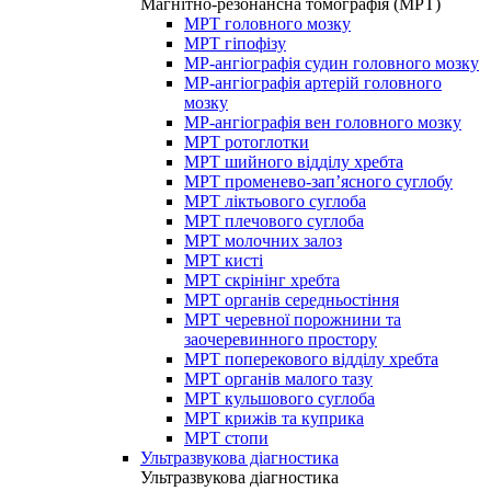
Магнітно-резонансна томографія (МРТ)
МРТ головного мозку
МРТ гіпофізу
МР-ангіографія судин головного мозку
МР-ангіографія артерій головного
мозку
МР-ангіографія вен головного мозку
МРТ ротоглотки
МРТ шийного відділу хребта
МРТ променево-зап’ясного суглобу
МРТ ліктьового суглоба
МРТ плечового суглоба
МРТ молочних залоз
МРТ кисті
МРТ скрінінг хребта
МРТ органів середньостіння
МРТ черевної порожнини та
заочеревинного простору
МРТ поперекового відділу хребта
МРТ органів малого тазу
МРТ кульшового суглоба
МРТ крижів та куприка
МРТ стопи
Ультразвукова діагностика
Ультразвукова діагностика