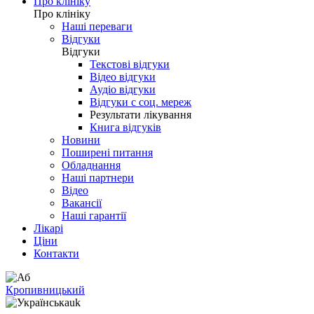
Про клініку
Про клініку
Наші переваги
Відгуки
Відгуки
Текстові відгуки
Відео відгуки
Аудіо відгуки
Відгуки с соц. мереж
Результати лікування
Книга відгуків
Новини
Поширені питання
Обладнання
Наші партнери
Відео
Вакансії
Наші гарантії
Лікарі
Ціни
Контакти
Кропивницький
uk