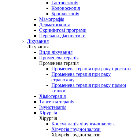
Гастроскопія
Колоноскопія
Бронхоскопія
Мамографія
Дерматоскопія
Скринінгові програми
Переваги діагностики
Лікування
Лікування
Види лікування
Променева терапія
Променева терапія
Променева терапія при раку простати
Променева терапія при раку
стравоходу
Променева терапія при раку прямої
кишки
Хіміотерапія
Таргетна терапія
Імунотерапія
Хірургія
Хірургія
Консультація хірурга-онколога
Хірургія грудної залози
Хірургія грудної залози