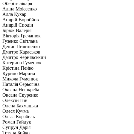
Оберіть лікаря
Аліна Моісеєнко
Алла Кухар
Андрій Воробйов
Андрій Сподін
Бірюк Валерія
Вікторія Гречанюк
Гузенко Світлана
Денис Пилипенко
Дмитро Караськов
Дмитро Чернявський
Катерина Гуменюк
Крістіна Пейко
Курило Марина
Микола Гуменюк
Наталія Серьогіна
Оксана Нешкреба
Оксана Скуренко
Олексій Ігін
Олена Бахмацька
Олеся Кучма
Ольга Корабель
Роман Гайдук
Супрун Дарія
Тетяна Бойко