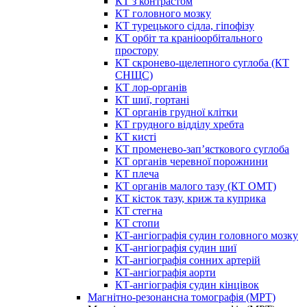
КТ з контрастом
КТ головного мозку
КТ турецького сідла, гіпофізу
КТ орбіт та краніоорбітального
простору
КТ скронево-щелепного суглоба (КТ
СНЩС)
КТ лор-органів
КТ шиї, гортані
КТ органів грудної клітки
КТ грудного відділу хребта
КТ кисті
КТ променево-зап’ясткового суглоба
КТ органів черевної порожнини
КТ плеча
КТ органів малого тазу (КТ ОМТ)
КТ кісток тазу, криж та куприка
КТ стегна
КТ стопи
КТ-ангіографія судин головного мозку
КТ-ангіографія судин шиї
КТ-ангіографія сонних артерій
КТ-ангіографія аорти
КТ-ангіографія судин кінцівок
Магнітно-резонансна томографія (МРТ)