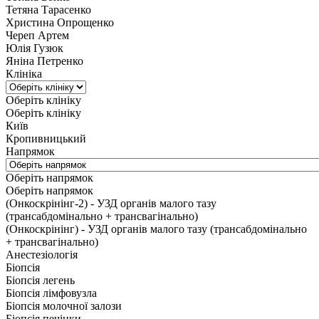
Тетяна Тарасенко
Христина Опрощенко
Череп Артем
Юлія Гузюк
Яніна Петренко
Клініка
Оберіть клініку
Оберіть клініку
Київ
Кропивницький
Напрямок
Оберіть напрямок
Оберіть напрямок
(Онкоскрінінг-2) - УЗД органів малого тазу
(трансабдомінально + трансвагінально)
(Онкоскрінінг) - УЗД органів малого тазу (трансабдомінально
+ трансвагінально)
Анестезіологія
Біопсія
Біопсія легень
Біопсія лімфовузла
Біопсія молочної залози
Біопсія печінки