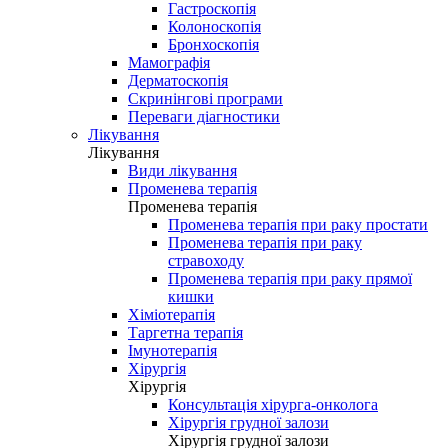
Гастроскопія
Колоноскопія
Бронхоскопія
Мамографія
Дерматоскопія
Скринінгові програми
Переваги діагностики
Лікування
Лікування
Види лікування
Променева терапія
Променева терапія
Променева терапія при раку простати
Променева терапія при раку
стравоходу
Променева терапія при раку прямої
кишки
Хіміотерапія
Таргетна терапія
Імунотерапія
Хірургія
Хірургія
Консультація хірурга-онколога
Хірургія грудної залози
Хірургія грудної залози