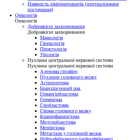
Наявність хіміопрепаратів (централізоване
постачання)
Онкологія
Онкологія
Доброякісні захворювання
Доброякісні захворювання
Мамологія
Гінекологія
Проктологія
Урологія
Пухлини центральної нервової системи
Пухлини центральної нервової системи
Аденома гіпофізу
Пухлини головного мозку
Астроцитома
Бранхіогенний рак
Гемангіобластома
Гермінома
Гліобластоми
Гліома головного мозку
Краніофарингіома
Медулобластома
Менінгіома
Метастази у головний мозок
Нейрофіброматоз (нейрофіброми)