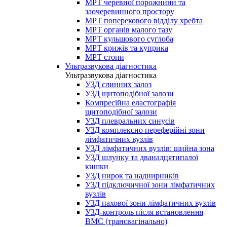
МРТ черевної порожнини та
заочеревинного простору
МРТ поперекового відділу хребта
МРТ органів малого тазу
МРТ кульшового суглоба
МРТ крижів та куприка
МРТ стопи
Ультразвукова діагностика
Ультразвукова діагностика
УЗД слинних залоз
УЗД щитоподібної залози
Компресійна еластографія
щитоподібної залози
УЗД плевральних синусів
УЗД комплексно переферійні зони
лімфатичних вузлів
УЗД лімфатичних вузлів: шийна зона
УЗД шлунку та дванадцятипалої
кишки
УЗД нирок та наднирників
УЗД підключичної зони лімфатичних
вузлів
УЗД пахової зони лімфатичних вузлів
УЗД-контроль після встановлення
ВМС (трансвагінально)