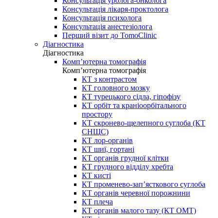
Консультація уролога-онколога
Консультація лікаря-проктолога
Консультація психолога
Консультація анестезіолога
Перший візит до TomoClinic
Діагностика
Діагностика
Комп’ютерна томографія
Комп’ютерна томографія
КТ з контрастом
КТ головного мозку
КТ турецького сідла, гіпофізу
КТ орбіт та краніоорбітального
простору
КТ скронево-щелепного суглоба (КТ
СНЩС)
КТ лор-органів
КТ шиї, гортані
КТ органів грудної клітки
КТ грудного відділу хребта
КТ кисті
КТ променево-зап’ясткового суглоба
КТ органів черевної порожнини
КТ плеча
КТ органів малого тазу (КТ ОМТ)