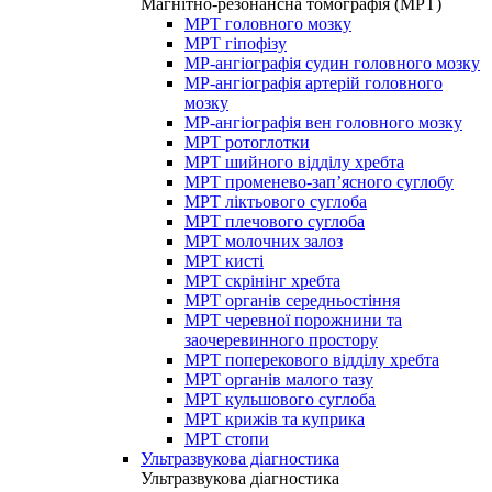
Магнітно-резонансна томографія (МРТ)
МРТ головного мозку
МРТ гіпофізу
МР-ангіографія судин головного мозку
МР-ангіографія артерій головного
мозку
МР-ангіографія вен головного мозку
МРТ ротоглотки
МРТ шийного відділу хребта
МРТ променево-зап’ясного суглобу
МРТ ліктьового суглоба
МРТ плечового суглоба
МРТ молочних залоз
МРТ кисті
МРТ скрінінг хребта
МРТ органів середньостіння
МРТ черевної порожнини та
заочеревинного простору
МРТ поперекового відділу хребта
МРТ органів малого тазу
МРТ кульшового суглоба
МРТ крижів та куприка
МРТ стопи
Ультразвукова діагностика
Ультразвукова діагностика