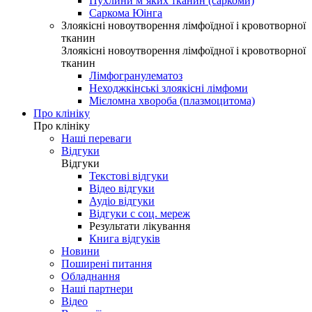
Пухлини м’яких тканин (саркоми)
Саркома Юінга
Злоякісні новоутворення лімфоїдної і кровотворної
тканин
Злоякісні новоутворення лімфоїдної і кровотворної
тканин
Лімфогранулематоз
Неходжкінські злоякісні лімфоми
Мієломна хвороба (плазмоцитома)
Про клініку
Про клініку
Наші переваги
Відгуки
Відгуки
Текстові відгуки
Відео відгуки
Аудіо відгуки
Відгуки с соц. мереж
Результати лікування
Книга відгуків
Новини
Поширені питання
Обладнання
Наші партнери
Відео