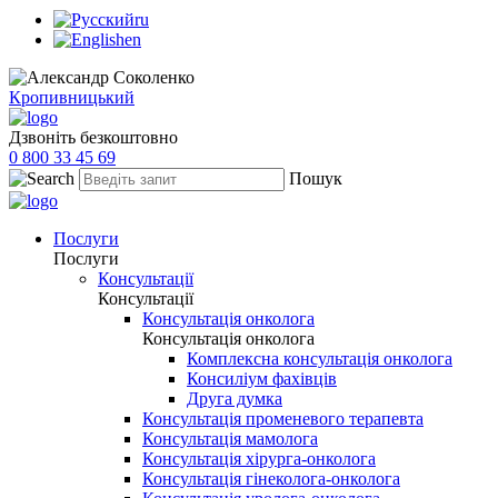
ru
en
Кропивницький
Дзвоніть безкоштовно
0 800 33 45 69
Пошук
Послуги
Послуги
Консультації
Консультації
Консультація онколога
Консультація онколога
Комплексна консультація онколога
Консиліум фахівців
Друга думка
Консультація променевого терапевта
Консультація мамолога
Консультація хірурга-онколога
Консультація гінеколога-онколога