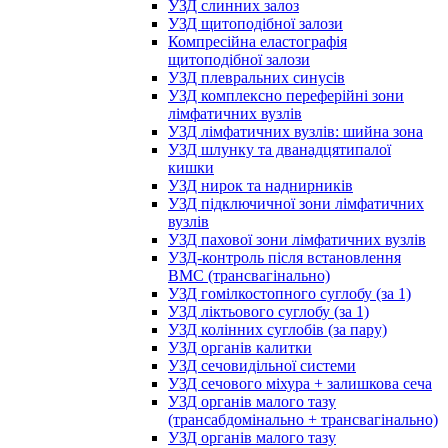
УЗД слинних залоз
УЗД щитоподібної залози
Компресійна еластографія
щитоподібної залози
УЗД плевральних синусів
УЗД комплексно переферійні зони
лімфатичних вузлів
УЗД лімфатичних вузлів: шийна зона
УЗД шлунку та дванадцятипалої
кишки
УЗД нирок та наднирників
УЗД підключичної зони лімфатичних
вузлів
УЗД пахової зони лімфатичних вузлів
УЗД-контроль після встановлення
ВМС (трансвагінально)
УЗД гомілкостопного суглобу (за 1)
УЗД ліктьового суглобу (за 1)
УЗД колінних суглобів (за пару)
УЗД органів калитки
УЗД сечовидільної системи
УЗД сечового міхура + залишкова сеча
УЗД органів малого тазу
(трансабдомінально + трансвагінально)
УЗД органів малого тазу