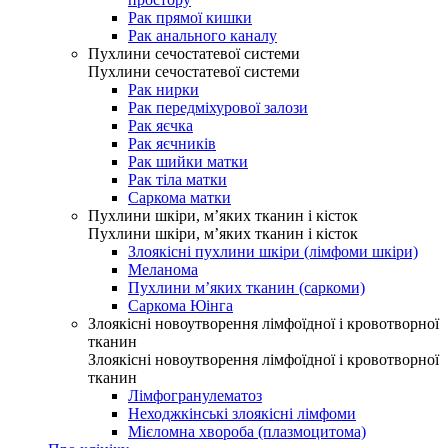
Рак прямої кишки
Рак анального каналу
Пухлини сечостатевої системи
Пухлини сечостатевої системи
Рак нирки
Рак передміхурової залози
Рак яєчка
Рак яєчників
Рак шийки матки
Рак тіла матки
Саркома матки
Пухлини шкіри, м’яких тканин і кісток
Пухлини шкіри, м’яких тканин і кісток
Злоякісні пухлини шкіри (лімфоми шкіри)
Меланома
Пухлини м’яких тканин (саркоми)
Саркома Юінга
Злоякісні новоутворення лімфоїдної і кровотворної
тканин
Злоякісні новоутворення лімфоїдної і кровотворної
тканин
Лімфогранулематоз
Неходжкінські злоякісні лімфоми
Мієломна хвороба (плазмоцитома)