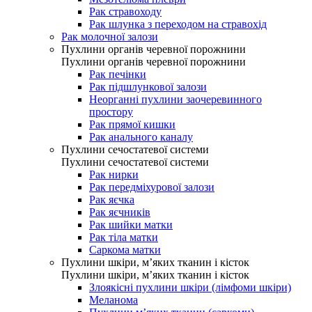
Рак стравоходу
Рак шлунка з переходом на стравохід
Рак молочної залози
Пухлини органів черевної порожнини
Пухлини органів черевної порожнини
Рак печінки
Рак підшлункової залози
Неорганні пухлини заочеревинного
простору
Рак прямої кишки
Рак анального каналу
Пухлини сечостатевої системи
Пухлини сечостатевої системи
Рак нирки
Рак передміхурової залози
Рак яєчка
Рак яєчників
Рак шийки матки
Рак тіла матки
Саркома матки
Пухлини шкіри, м’яких тканин і кісток
Пухлини шкіри, м’яких тканин і кісток
Злоякісні пухлини шкіри (лімфоми шкіри)
Меланома