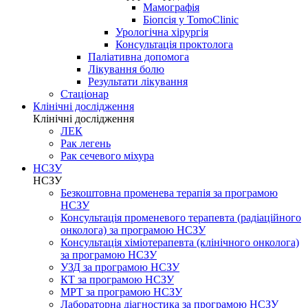
Мамографія
Біопсія у TomoClinic
Урологічна хірургія
Консультація проктолога
Паліативна допомога
Лікування болю
Результати лікування
Стаціонар
Клінічні дослідження
Клінічні дослідження
ЛЕК
Рак легень
Рак сечевого міхура
НСЗУ
НСЗУ
Безкоштовна променева терапія за програмою
НСЗУ
Консультація променевого терапевта (радіаційного
онколога) за програмою НСЗУ
Консультація хіміотерапевта (клінічного онколога)
за програмою НСЗУ
УЗД за програмою НСЗУ
КТ за програмою НСЗУ
МРТ за програмою НСЗУ
Лабораторна діагностика за програмою НСЗУ