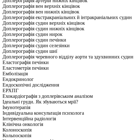
Доплерографія артерій нижніх кінцівок
Доплерографія вен верхніх кінцівок
Доплерографія вен нижніх кінцівок
Доплерографія екстракраніальних й інтракраніальних судин
Доплерографія судин верхніх кінцівок
Доплерографія судин нижніх кінцівок
Доплерографія судин нирок
Доплерографія судин печінки
Доплерографія судин селезінки
Доплерографія судин шиї
Доплерографія черевного відділу аорти та здухвинних судин
Еластографія печінки
Еластометрія печінки
Емболізація
Ендокринолог
Ендоскопічні дослідження
ЕРХПГ
Ехокардіографія з доплерівським аналізом
Ідеальні груди. Як збуваються мрії?
Імунотерапія
Індивідуальна консультація психолога
Інтервенційна радіологія
Клінічна онкологія
Колоноскопія
Кольпоскопія