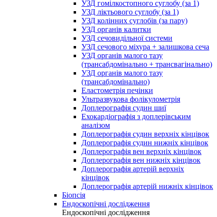
УЗД гомілкостопного суглобу (за 1)
УЗД ліктьового суглобу (за 1)
УЗД колінних суглобів (за пару)
УЗД органів калитки
УЗД сечовидільної системи
УЗД сечового міхура + залишкова сеча
УЗД органів малого тазу
(трансабдомінально + трансвагінально)
УЗД органів малого тазу
(трансабдомінально)
Еластометрія печінки
Ультразвукова фолікулометрія
Доплерографія судин шиї
Ехокардіографія з доплерівським
аналізом
Доплерографія судин верхніх кінцівок
Доплерографія судин нижніх кінцівок
Доплерографія вен верхніх кінцівок
Доплерографія вен нижніх кінцівок
Доплерографія артерій верхніх
кінцівок
Доплерографія артерій нижніх кінцівок
Біопсія
Ендоскопічні дослідження
Ендоскопічні дослідження