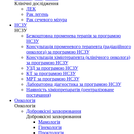
Клінічні дослідження
ЛЕК
Рак легень
Рак сечевого міхура
НСЗУ
НСЗУ
Безкоштовна променева терапія за програмою
НСЗУ
Консультація променевого терапевта (радіаційного
онколога) за програмою НСЗУ
Консультація хіміотерапевта (клінічного онколога)
за програмою НСЗУ
УЗД за програмою НСЗУ
КТ за програмою НСЗУ
МРТ за програмою НСЗУ
Лабораторна діагностика за програмою НСЗУ
Наявність хіміопрепаратів (централізоване
постачання)
Онкологія
Онкологія
Доброякісні захворювання
Доброякісні захворювання
Мамологія
Гінекологія
Проктологія