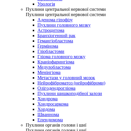
Урологія
Пухлини центральної нервової системи
Пухлини центральної нервової системи
Аденома гіпофізу
Пухлини головного мозку
Астроцитома
Бранхіогенний рак
Гемангіобластома
Гермінома
Гліобластоми
Гліома головного мозку
Краніофарингіома
Медулобластома
Менінгіома
Метастази у головний мозок
Нейрофіброматоз (нейрофіброми)
Олігодендрогліома
Пухлини шишкоподібної залози
Хондрома
Хондросаркома
Хордома
Шваннома
Епендимома
Пухлини органів голови і шиї
Пухлини органів голови і шиї