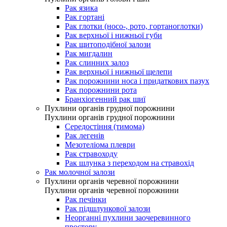
Рак язика
Рак гортані
Рак глотки (носо-, рото, гортаноглотки)
Рак верхньої і нижньої губи
Рак щитоподібної залози
Рак мигдалин
Рак слинних залоз
Рак верхньої і нижньої щелепи
Рак порожнини носа і придаткових пазух
Рак порожнини рота
Бранхіогенний рак шиї
Пухлини органів грудної порожнини
Пухлини органів грудної порожнини
Середостіння (тимома)
Рак легенів
Мезотеліома плеври
Рак стравоходу
Рак шлунка з переходом на стравохід
Рак молочної залози
Пухлини органів черевної порожнини
Пухлини органів черевної порожнини
Рак печінки
Рак підшлункової залози
Неорганні пухлини заочеревинного
простору