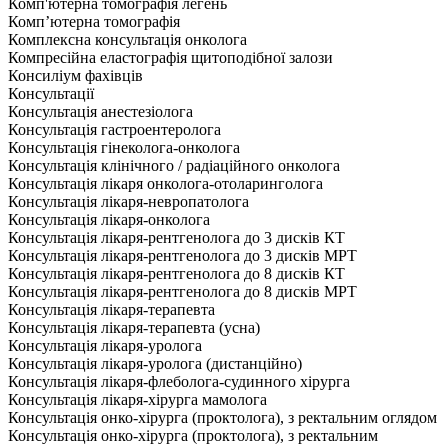
Комп'ютерна томографія легень
Комп’ютерна томографія
Комплексна консультація онколога
Компресійна еластографія щитоподібної залози
Консиліум фахівців
Консультації
Консультація анестезіолога
Консультація гастроентеролога
Консультація гінеколога-онколога
Консультація клінічного / радіаційного онколога
Консультація лікаря онколога-отоларинголога
Консультація лікаря-невропатолога
Консультація лікаря-онколога
Консультація лікаря-рентгенолога до 3 дисків КТ
Консультація лікаря-рентгенолога до 3 дисків МРТ
Консультація лікаря-рентгенолога до 8 дисків КТ
Консультація лікаря-рентгенолога до 8 дисків МРТ
Консультація лікаря-терапевта
Консультація лікаря-терапевта (усна)
Консультація лікаря-уролога
Консультація лікаря-уролога (дистанційно)
Консультація лікаря-флеболога-судинного хірурга
Консультація лікаря-хірурга мамолога
Консультація онко-хірурга (проктолога), з ректальним оглядом
Консультація онко-хірурга (проктолога), з ректальним