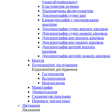
(трансабдомінально)
Еластометрія печінки
Ультразвукова фолікулометрія
Доплерографія судин шиї
Ехокардіографія з доплерівським
аналізом
Доплерографія судин верхніх кінцівок
Доплерографія судин нижніх кінцівок
Доплерографія вен верхніх кінцівок
Доплерографія вен нижніх кінцівок
Доплерографія артерій верхніх
кінцівок
Доплерографія артерій нижніх кінцівок
Біопсія
Ендоскопічні дослідження
Ендоскопічні дослідження
Гастроскопія
Колоноскопія
Бронхоскопія
Мамографія
Дерматоскопія
Скринінгові програми
Переваги діагностики
Лікування
Лікування