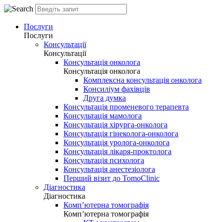
Послуги
Послуги
Консультації
Консультації
Консультація онколога
Консультація онколога
Комплексна консультація онколога
Консиліум фахівців
Друга думка
Консультація променевого терапевта
Консультація мамолога
Консультація хірурга-онколога
Консультація гінеколога-онколога
Консультація уролога-онколога
Консультація лікаря-проктолога
Консультація психолога
Консультація анестезіолога
Перший візит до TomoClinic
Діагностика
Діагностика
Комп’ютерна томографія
Комп’ютерна томографія