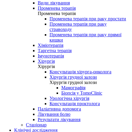
Види лікування
Променева терапія
Променева терапія
Променева терапія при раку простати
Променева терапія при раку
стравоходу
Променева терапія при раку прямої
кишки
Хіміотерапія
Таргетна терапія
Імунотерапія
Хірургія
Хірургія
Консультація хірурга-онколога
Хірургія грудної залози
Хірургія грудної залози
Мамографія
Біопсія у TomoClinic
Урологічна хірургія
Консультація проктолога
Паліативна допомога
Лікування болю
Результати лікування
Стаціонар
Клінічні дослідження