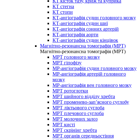
КТ кісток тазу, криж та куприка
КТ стегна
КТ стопи
КТ-ангіографія судин головного мозку
КТ-ангіографія судин шиї
КТ-ангіографія сонних артерій
КТ-ангіографія аорти
КТ-ангіографія судин кінцівок
Магнітно-резонансна томографія (МРТ)
Магнітно-резонансна томографія (МРТ)
МРТ головного мозку
МРТ гіпофізу
МР-ангіографія судин головного мозку
МР-ангіографія артерій головного
мозку
МР-ангіографія вен головного мозку
МРТ ротоглотки
МРТ шийного відділу хребта
МРТ променево-зап’ясного суглобу
МРТ ліктьового суглоба
МРТ плечового суглоба
МРТ молочних залоз
МРТ кисті
МРТ скрінінг хребта
МРТ органів середньостіння