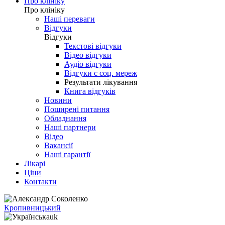
Про клініку
Про клініку
Наші переваги
Відгуки
Відгуки
Текстові відгуки
Відео відгуки
Аудіо відгуки
Відгуки с соц. мереж
Результати лікування
Книга відгуків
Новини
Поширені питання
Обладнання
Наші партнери
Відео
Вакансії
Наші гарантії
Лікарі
Ціни
Контакти
Кропивницький
uk