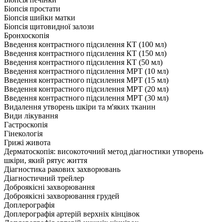
Біопсія простати
Біопсія шийки матки
Біопсія щитовидної залози
Бронхоскопія
Введення контрастного підсилення КТ (100 мл)
Введення контрастного підсилення КТ (150 мл)
Введення контрастного підсилення КТ (50 мл)
Введення контрастного підсилення МРТ (10 мл)
Введення контрастного підсилення МРТ (15 мл)
Введення контрастного підсилення МРТ (20 мл)
Введення контрастного підсилення МРТ (30 мл)
Видалення утворень шкіри та м'яких тканин
Види лікування
Гастроскопія
Гінекологія
Грижі живота
Дерматоскопія: високоточний метод діагностики утворень
шкіри, який рятує життя
Діагностика ракових захворювань
Діагностичний трейлер
Доброякісні захворювання
Доброякісні захворювання грудей
Доплерографія
Доплерографія артерій верхніх кінцівок