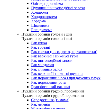
Олігодендрогліома
Пухлини шишкоподібної залози
Хондрома
Хондросаркома
Хордома
Шваннома
Епендимома
Пухлини органів голови і шиї
Пухлини органів голови і шиї
Рак язика
Рак гортані
Рак глотки (носо-, рото, гортаноглотки)
Рак верхньої і нижньої губи
Рак щитоподібної залози
Рак мигдалин
Рак слинних залоз
Рак верхньої і нижньої щелепи
Рак порожнини носа і придаткових пазух
Рак порожнини рота
Бранхіогенний рак шиї
Пухлини органів грудної порожнини
Пухлини органів грудної порожнини
Середостіння (тимома)
Рак легенів
Мезотеліома плеври